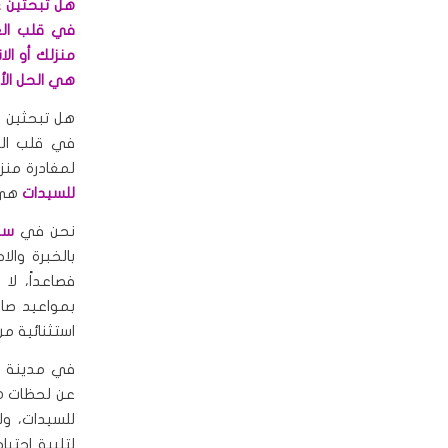
هل تبحثين ع
في قلب ال
منزلك أو ال
هي الحل الأم
هل تبحثين ع
في قلب الع
لمغادرة منز
للسيدات
هي ا
نحن في
سبا
بالخبرة وال
فصاعداً، لا
بمواعيد صار
استثنائية م
في مدينة الر
عن لحظات هد
للسيدات، و
لتلبية احتيا