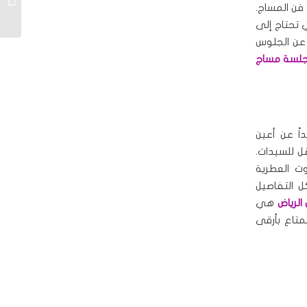
فن المساج.
سبا منز
 تحتاج إلى
 عن الجلوس
لسة مساج
اً عن أعين
ل للسيدات.
وت العطرية
ل التفاصيل
الرياض
هي
متاع بأرقى