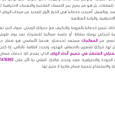
لعضلات، بل هو فن يمزج بين اللمسات العلاجية والتقنيات الاحترافية ل
. وبالفعل، أصبحت خدماتنا هي الخيار الأول للعديد من سيدات الرياض ا
لاحترافية، والراحة المطلقة.
لك، تتميز خدماتنا بالمرونة والتكيف مع جدولكِ الزمني. سواء كنتِ ت
ة لتبدئي يومكِ بنشاط، أو جلسة مسائية للاسترخاء بعد يوم طويل 
متخصص من
المعالجات
مستعد لخدمتكِ. هدفنا الأساسي هو ضمان حص
ل لها، تترككِ تشعرين بالانتعاش، الهدوء، وتجدد الطاقة. بالتالي، إذا كنت
المنزلي المتنقل في جميع أنحاء الرياض
الذي يقدم لكِ خدمات مساج
جودة والاحترافية، فقد وجدتِ ضالتكِ. اتصلي بنا الآن على
1416363
والاستمتاع بتجربة مساج فاخرة لا مثيل لها.