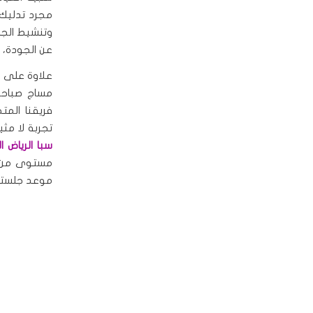
مجرد تدليك ل
وتنشيط الجسد
عن الجودة، ا
علاوة على ذ
مساج صباحي
فريقنا ال
تجربة لا مثي
سبا الرياض 
مستوى من ال
موعد جلستكِ 