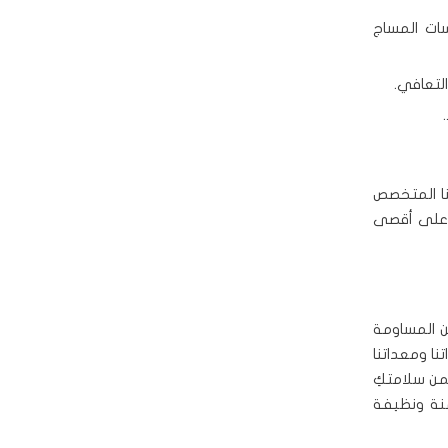
سات المساج
لتعافي.
قنا المتخصص
ِ على أقصى
كن المساومة
نا ومعداتنا
من سلامتكِ
منة ونظيفة