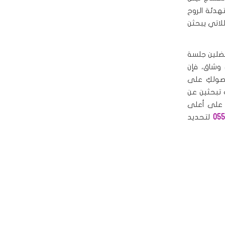
تهدئة الروح
للاتي يبحثن
فضلين جلسة
وشاق، فإن
ولكِ على
ِ تبحثين عن
 على أعلى
055
لتحديد