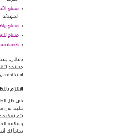
مساج الأحج
المهدئة.
مساج رياض
مساج للاست
خدمة مساج
بالتالي، يمك
مستعد لتقدي
استفادة من 
الالتزام بالن
في ظل الظروف
عليه. في سبا
يتم تعقيمها
وسلامة المع
تماماً لكِ أ