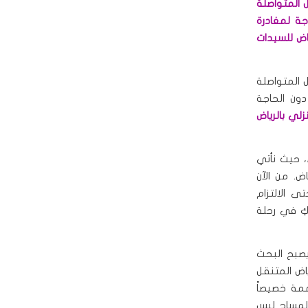
 المتواصلة
جة لمغادرة
اض للسيدات
 المتواصلة
دون الحاجة
لي بالرياض
ء، حيث نأتي
ض. من الآن
ى الالتزام
كِ في رحلة
 يصبح البحث
اض المتنقل
مة خصيصاً
 المساج ليس