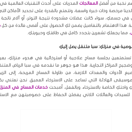
يضم نخبة من أفضل
المعالجات
المدربات على أحدث التقنيات العالمية في 
دينا مرخصة وذات خبرة واسعة، وتتمتع بالقدرة على تحديد الأماكن التي
في جسمكِ، سواء كانت عضلات مشدودة نتيجة التوتر، أو آلام ناتجة
ة. هذا الاهتمام بالتفاصيل يضمن لكِ الحصول على أقصى فائدة من كل
ج
، مما يجعلكِ تشعرين بتجدد كامل في طاقتكِ وحيويتكِ.
صوصية في منزلكِ: سبا متنقل يصل إليكِ
تستمتعين بجلسة مساج علاجية أو استرخائية في هدوء منزلكِ، بعيد
ضجيج المراكز التجارية. هذا هو جوهر ما نقدمه في سبا الرياض المتنق
يع الأدوات والمعدات اللازمة، من طاولة المساج المريحة، إلى الزي
لموسيقى الهادئة التي تساعد على الاسترخاء العميق. نحن نعتني بك
 واحتكِ الخاصة بالاسترخاء. وبالفعل، أصبحت
خدمات المساج في المنزل 
ثل للسيدات والعائلات اللاتي يفضلن الحفاظ على خصوصيتهن مع الاست