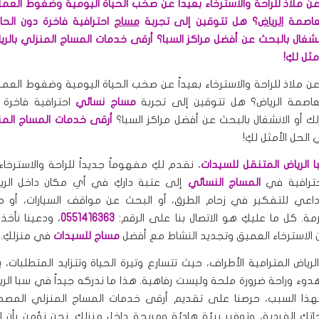
ن ملاذ للراحة والاسترخاء بعيداً عن صخب الحياة اليومية وضغوط العمل
عاصمة
الرياض
؟ هل تتوقين إلى تجربة
مساج
احترافية فاخرة دون الحا
انشغال بالبحث عن أفضل مراكز السبا؟ أرقى خدمات المساج المنزلي بالري
ثل لكِ!
ن ملاذ للراحة والاسترخاء بعيداً عن صخب الحياة اليومية وضغوط العمل
اصمة الرياض؟ هل تتوقين إلى تجربة
مساج نسائي
احترافية فاخرة 
لك أو الانشغال بالبحث عن أفضل مراكز السبا؟
أرقى خدمات المساج المنز
لحل الأمثل لكِ!
 الرياض المتنقل للسيدات
، نقدم لكِ مفهوماً جديداً للراحة والاسترخا
احترافية في
المساج النسائي
إلى عتبة داركِ في أي مكان داخل الريا
 داعي للتفكير في زحام الطرق، أو البحث عن مواقف السيارات، أو حت
مة. كل ما عليكِ هو الاتصال بنا على الرقم:
0551416363
، ودعينا نأخذ
ن الاسترخاء العميق وتجديد النشاط مع أفضل
مساج للسيدات
في منزلكِ.
ياض المترامية الأطراف، حيث تتسارع وتيرة الحياة وتتزايد المتطلبات،
وء وراحة ضرورة ملحة وليست رفاهية. هذا ما ندركه جيداً في سبا الري
لهذا السبب، حرصنا على تقديم أرقى خدمات المساج المنزلي المصم
جاتكِ الفردية، وتوفير بيئة هادئة ومريحة داخل منزلكِ. نحن نؤمن بأن