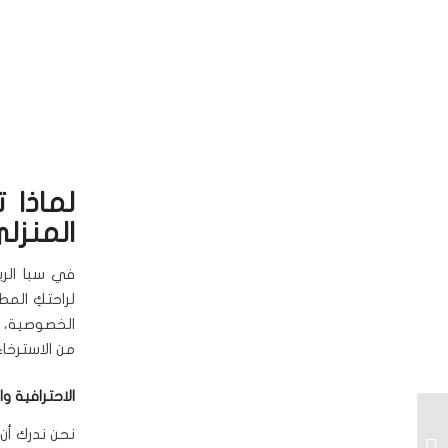
لماذا 
المنزل
في سبا الر
لراحتكِ الم
الخصوصية، ال
من الاسترخاء
الاحترافية و
تدليك نسائي منزلي
نحن ندرك أن
بالرياض: استمتعي بسبا