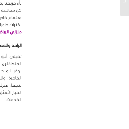
بأن فريقنا 
متنقل فاخر – اتصلي الآن
0551416363...
كل معالجة ل
اهتمام خاص 
لفترات طويل
منزلي الرياض
الراحة والخ
تخيلي أنكِ 
المتطفلين و
نوفر لكِ جم
الفاخرة، وا
لنجعل منزلكِ
الخيار الأم
الخدمات.