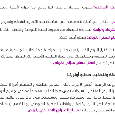
ار الساخنة:
لتجربة استرخاء لا مثيل لها تدمج بين حرارة الأحجار ولم
ي:
مثالي للرياضيات لتخفيف آلام العضلات بعد التمارين الشاقة وتسريع ا
رخاء والراحة:
ببساطة للابتعاد عن ضغوط الحياة اليومية وتجديد النشاط.
 للمنزل بالرياض:
نصلكِ أينما كنتِ.
نكِ اختيار النوع الذي يناسب حالتكِ المزاجية واحتياجاتكِ الجسدية. فري
م المشورة ومساعدتكِ في اختيار الجلسة الأنسب لكِ، لضمان حصولك
تجربتكِ مع
افضل مساج منزلي بالرياض
.
ظافة والتعقيم: صحتكِ أولويتنا
 الراهنة، أصبح الالتزام بأعلى معايير النظافة والتعقيم أمراً لا يم
 الرياض المتنقل للسيدات، نولي هذا الجانب اهتماماً قصوى. جميع أدوات
 بشكل كامل قبل وبعد كل جلسة، ونستخدم مواد ذات جودة عالية تض
الجة. نحن نلتزم بكافة الإرشادات الصحية الموصى بها لضمان بيئة آ
ثناء الاستمتاع بخدمات
المساج المنزلي الاحترافي بالرياض
.