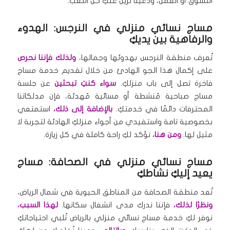
التسوق أو العمل، ودعينا نُزيل عنكِ كل التعب.
مساج نسائي منزلي في النرجس: الهدوء
والرفاهية بين يديكِ
تُعرف منطقة النرجس بهدوئها وجمالها،
ولذلك فإننا نحرص
على إكمال هذا الجو الهادئ من خلال تقديم خدمة مساج
فاخرة تصل إلى باب منزلكِ.
سواء كنتِ تبحثين
عن جلسة
مساج صباحية مُنشطة أو مسائية مُهدئة، فإن مدلكاتنا
المحترفات دائمًا في خدمتكِ.
بالإضافة إلى ذلك،
استمتعي
بخصوصية تامة واستفيدي من أجواء منزلكِ الهادئة لتجربة لا
مثيل لها.
ومن هنا،
نؤكد لكِ راحة كاملة في كل زيارة.
مساج نسائي منزلي في الصحافة: مساج
يعيد إليكِ نشاطكِ
تُعد منطقة الصحافة من المناطق الحيوية في شمال الرياض،
ونظرًا لذلك،
فإننا ندرك مدى انشغال سكانها.
لهذا السبب،
نوفر لكِ خدمة مساج نسائي منزلي بالرياض تُلبي احتياجاتكِ