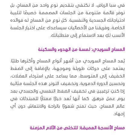
في سبا الرياض، لا نكتفي بتقديم نوع واحد من المساج، بل
نوفر قائمة متنوعة من الجلسات المصممة خصيصًا لتلبية
احتياجاتك الجسدية والنفسية. كل نوع من المساج له فوائده
الخاصة، وفريقنا من الأخصائيات سيساعدك على اختيار الجلسة
الأنسب لكِ بعد الاستماع إلى متطلباتك.
المساج السويدي: لمسة من الهدوء والسكينة
يُعد المساج السويدي من أشهر أنواع المساج وأكثرها طلبًا.
يعتمد على حركات طويلة وموجهة، بالإضافة إلى الضغط
الخفيف إلى المتوسط، مما يساعد على استرخاء العضلات،
وتحسين الدورة الدموية، وتخفيف التوتر. هذه الجلسة مثالية
إذا كنتِ ترغبين في تخفيف الضغط النفسي والجسدي بعد
يوم عمل مرهق. كما أنها تُعد خيارًا ممتازًا للمبتدئات في
عالم المساج، حيث تمنح شعورًا بالراحة والانتعاش دون أي
إجهاد.
مساج الأنسجة العميقة: للتخلص من الآلام المزمنة