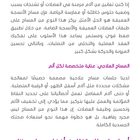
إذا كنتِ تعانين من آلام مزمنة في العضلات أو تشنجات بسبب
وضعية جلوس خاطئة أو ممارسة الرياضة، فإن مساج الأنسجة
العميقة هو الحل الأمثل. يركز هذا النوع من المساج على
طبقات العضلات العميقة والأنسجة الضامة، من خلال تطبيق
ضغط قوي ومستمر. يساعد هذا الأسلوب على تفكيك
العقد العضلية والتخلص من التصلبات، وبالتالي تحسين
المرونة والحركة بشكل كبير.
المساج العلاجي: عناية متخصصة لكل ألم
لدينا جلسات مساج علاجية مصممة خصيصًا لمعالجة
مشكلات محددة مثل آلام أسفل الظهر، أو الرقبة المتصلبة،
أو حتى آلام المفاصل. تعمل أخصائياتنا على تحديد النقاط
المؤلمة والعمل عليها بتركيز، مما يؤدي إلى تخفيف الألم
وتحسين وظيفة العضلات. إن هذا النوع من المساج ليس
مجرد رفاهية، بل هو خطوة مهمة نحو استعادة صحتك
الجسدية الكاملة.