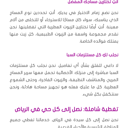
أنتِ تختارين مساجك المفضل
نحن نضع زمام الاختيار في يديكِ. أنتِ تحددين نوع المساج
الذي يناسبك، سواء كان مساجًا للاسترخاء أو للتخلص من آلام
معينة. أنتِ أيضًا تختارين الزيوت العطرية التي تفضلينها. نحن
نقدم مجموعة واسعة من الزيوت الطبيعية، كل زيت منها
يمتلك فوائده الخاصة.
نجلب لكِ كل مستلزمات السبا
لا داعي للقلق بشأن أي تفاصيل. نحن نجلب كل مستلزمات
السبا مباشرة إلى منزلك. الأخصائية تحمل معها سرير المساج
المريح، والمناشف النظيفة، والزيوت الفاخرة، وحتى الشموع
العطرية. كل ما عليكِ فعله هو تجهيز مساحة هادئة، ونحن
سنتكفل بكل شيء.
تغطية شاملة: نصل إلى كل حي في الرياض
نحن نصل إلى كل سيدة في الرياض. خدماتنا تغطي جميع
المناطق الرئيسية والأحياء الفرعية.