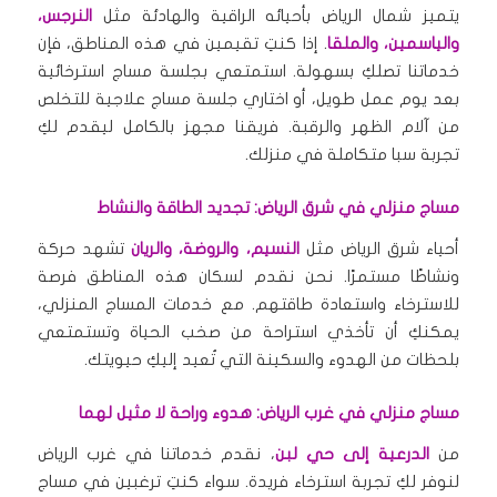
يتميز شمال الرياض بأحيائه الراقية والهادئة مثل
النرجس،
والياسمين، والملقا
. إذا كنتِ تقيمين في هذه المناطق، فإن
خدماتنا تصلكِ بسهولة. استمتعي بجلسة مساج استرخائية
بعد يوم عمل طويل، أو اختاري جلسة مساج علاجية للتخلص
من آلام الظهر والرقبة. فريقنا مجهز بالكامل ليقدم لكِ
تجربة سبا متكاملة في منزلك.
مساج منزلي في شرق الرياض: تجديد الطاقة والنشاط
أحياء شرق الرياض مثل
النسيم، والروضة، والريان
تشهد حركة
ونشاطًا مستمرًا. نحن نقدم لسكان هذه المناطق فرصة
للاسترخاء واستعادة طاقتهم. مع خدمات المساج المنزلي،
يمكنكِ أن تأخذي استراحة من صخب الحياة وتستمتعي
بلحظات من الهدوء والسكينة التي تُعيد إليكِ حيويتك.
مساج منزلي في غرب الرياض: هدوء وراحة لا مثيل لهما
من
الدرعية إلى حي لبن
، نقدم خدماتنا في غرب الرياض
لنوفر لكِ تجربة استرخاء فريدة. سواء كنتِ ترغبين في مساج