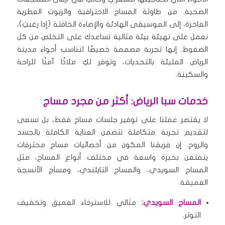
الصحية. من طاولة المساج الاحترافية والزيوت العطرية
الفاخرة، إلى الموسيقى الهادئة والإضاءة الخافتة (إذا رغبتِ)،
نعمل على تهيئة بيئة مثالية تساعدك على التخلص من كل
الضغوط. إنها تجربة مصممة خصيصًا لتناسب أجواء مدينة
الرياض المليئة بالتحديات، وتوفر لكِ ملاذًا آمنًا للراحة
والسكينة.
خدمات سبا الرياض: أكثر من مجرد مساج
لا يقتصر عملنا على توفير جلسات مساج فقط، بل نسعى
لتقديم تجربة متكاملة تتضمن العناية الكاملة بالجسد
والروح. إن فريقنا المكون من أخصائيات مساج محترفات
يتمتعن بخبرة واسعة في مختلف أنواع المساج، مثل
المساج السويدي، والمساج التايلندي، ومساج الأنسجة
العميقة.
المساج السويدي:
مثالي للاسترخاء العميق وتخفيف
التوتر.