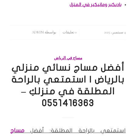
باديكير ومانيكير في المنزل
4 سبتمبر، 2025
/
/
0 تعليقات
بواسطة
ADMIN
مساج في الرياض
أفضل مساج نسائي منزلي
بالرياض | استمتعي بالراحة
المطلقة في منزلكِ –
0551416363
استمتعي بالراحة المطلقة: أفضل
مساج