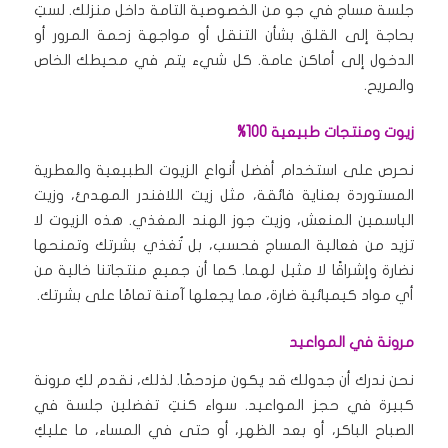
جلسة مساج في جو من الخصوصية التامة داخل منزلك. لستِ
بحاجة إلى القلق بشأن التنقل أو مواجهة زحمة المرور أو
الدخول إلى أماكن عامة. كل شيء يتم في محيطك الخاص
والمريح.
زيوت ومنتجات طبيعية 100%
نحرص على استخدام أفضل أنواع الزيوت الطبيعية والعطرية
المستوردة بعناية فائقة، مثل زيت اللافندر المهدئ، وزيت
الياسمين المنعش، وزيت جوز الهند المغذي. هذه الزيوت لا
تزيد من فعالية المساج فحسب، بل تُغذي بشرتك وتمنحها
نضارة وإشراقًا لا مثيل لهما. كما أن جميع منتجاتنا خالية من
أي مواد كيميائية ضارة، مما يجعلها آمنة تمامًا على بشرتك.
مرونة في المواعيد
نحن ندرك أن جدولك قد يكون مزدحمًا. لذلك، نقدم لكِ مرونة
كبيرة في حجز المواعيد. سواء كنتِ تفضلين جلسة في
الصباح الباكر، أو بعد الظهر، أو حتى في المساء، ما عليكِ