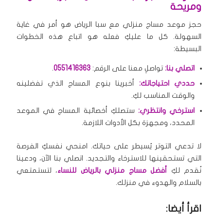
ومريحة
حجز موعد مساج منزلي مع سبا الرياض هو أمر في غاية
السهولة. كل ما عليكِ فعله هو اتباع هذه الخطوات
البسيطة:
اتصلي بنا:
تواصلِ معنا على الرقم:
0551416363
.
حددي احتياجاتك:
أخبرينا بنوع المساج الذي تفضلينه
والوقت المناسب لكِ.
استرخي وانتظري:
ستصلكِ أخصائية المساج في الموعد
المحدد، ومجهزة بكل الأدوات اللازمة.
لا تدعي التوتر يُسيطر على حياتك. امنحي نفسكِ الفرصة
التي تستحقينها للاسترخاء والتجديد. اتصلي بنا الآن، ودعينا
نُقدم لكِ
أفضل مساج منزلي بالرياض للنساء
، لتستمتعي
بالسلام والهدوء في منزلك.
اقرأ أيضا: