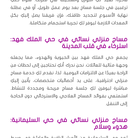
ترغبين في جلسة مساج بعد يوم عمل طويل، أو في عطلة
نهاية الأسبوع لتجديد طاقتك، فإن فريقنا يصل إليكِ بكل
المعدات اللازمة ليوفر لكِ تجربة استجمام متكاملة.
مساج منزلي نسائي في حي الملك فهد:
استرخاء في قلب المدينة
يجمع حي الملك فهد بين الحيوية والهدوء، مما يجعله
وجهة مثالية للعائلات. نحن ندرك أنكِ تحتاجين إلى لحظات من
الراحة بعيدًا عن الالتزامات اليومية. لذا، نقدم لكِ خدمة مساج
منزلي احترافية، على يد أخصائيات متخصصات، يأتين إليكِ
مباشرة ليوفرن لكِ جلسة مساج مريحة ومجددة للنشاط.
استمتعي بفوائد المساج العلاجي والاسترخائي دون الحاجة
إلى التنقل.
مساج منزلي نسائي في حي السليمانية:
هدوء وسلام
يُعد حي السليمانية من الأحياء الراقية والهادئة في وسط