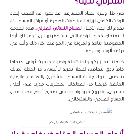
المنزلي لدينا؟
في ظل وتيرة الحياة المتسارعة، قد يكون من الصعب إيجاد
الوقت الكافي لزيارة المنتجعات الصحية أو مراكز المساج. لذا،
نقدم لكِ الحل الأمثل:
المساج النسائي المنزلي
. هذه الخدمة
لا تمنحكِ فقط الراحة التي تستحقينها، بل توفر لكِ أيضاً
الخصوصية التامة والمرونة في المواعيد، كل ذلك وأنتِ في
بيئة مألوفة ومريحة.
خدمتنا تتميز بكونها متكاملة واحترافية، حيث نُولي اهتماماً
خاصاً بأدق التفاصيل لضمان تجربة لا تُنسى. من لحظة اتصالكِ
بنا حتى انتهاء جلسة المساج، ستشعرين بالاهتمام والرعاية
الفائقة. فريقنا من المدلكات المحترفات مدرب على أعلى
مستوى، ولديهن خبرة واسعة في تقديم أنواع مختلفة من
المساج العلاجي والاسترخائي.
مساج بالبيت للنساء بالرياض