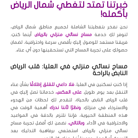
خبرتنا تمتد لتغطي شمال الرياض
بأكمله!
نحن نفخر بتغطيتنا الشاملة لجميع مناطق شمال الرياض،
لنوفر لكِ خدمة
مساج نسائي منزلي بالرياض
أينما كنتِ.
فريقنا مستعد للوصول إليكِ بأقصى سرعة واحترافية، لضمان
حصولكِ على تجربة المساج التي تستحقينها دون أي عناء.
مساج نسائي منزلي في العليا: قلب الرياض
النابض بالراحة
إذا كنتِ تسكنين في العليا،
فلا داعي للقلق إطلاقًا
بشأن عناء
التنقل بعد يوم طويل.
على العكس،
خدماتنا تصل إليكِ في
قلب الرياض النابض بالحياة، لتقدم لكِ لحظات من الهدوء
والاسترخاء في منزلكِ.
ونظرًا لأننا ندرك
أهمية الوقت في
هذه المنطقة الحيوية، فإننا نلتزم بالدقة في المواعيد
والاحترافية في الأداء.
وبالتالي،
نضمن لكِ أفضل تجربة مساج
نسائي منزلي بالرياض. استمتعي برفاهية التدليك بعد