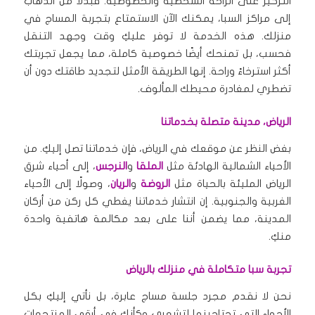
التركيز على الراحة الشخصية والخصوصية. فبدلاً من الذهاب
إلى مراكز السبا، يمكنك الآن الاستمتاع بتجربة المساج في
منزلك. هذه الخدمة لا توفر عليكِ وقت وجهد التنقل
فحسب، بل تمنحك أيضًا خصوصية كاملة، مما يجعل تجربتك
أكثر استرخاءً وراحة. إنها الطريقة الأمثل لتجديد طاقتك دون أن
تضطري لمغادرة محيطك المألوف.
الرياض، مدينة متصلة بخدماتنا
بغض النظر عن موقعك في الرياض، فإن خدماتنا تصل إليكِ. من
الأحياء الشمالية الهادئة مثل
الملقا
و
النرجس
، إلى أحياء شرق
الرياض المليئة بالحياة مثل
الروضة
و
الريان
، وصولًا إلى الأحياء
الغربية والجنوبية. إن انتشار خدماتنا يغطي كل ركن من أركان
المدينة، مما يضمن أننا على بعد مكالمة هاتفية واحدة
منكِ.
تجربة سبا متكاملة في منزلك بالرياض
نحن لا نقدم مجرد جلسة مساج عابرة، بل نأتي إليكِ بكل
الأجواء التي تحتاجينها لتشعري وكأنكِ في أرقى المنتجعات