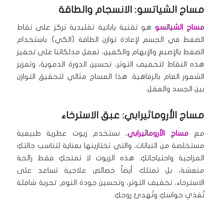
مساج الشياتسو: الانسجام والطاقة
مساج الشياتسو
هو تقنية يابانية تقليدية تركز على نقاط
الضغط في الجسم لإعادة توازن الطاقة (الكي). باستخدام
الضغط بالإصبع والإبهام والكفين، تعمل مدلكاتنا على تحفيز
هذه النقاط لتخفيف التوتر، تحسين الدورة الدموية، وتعزيز
الشعور العام بالرفاهية. هذا المساج مثالي لتحقيق التوازن
بين الجسد والعقل.
مساج الأروماثيرابي: عبق الاسترخاء
مع
مساج الأروماثيرابي
، نستخدم زيوت عطرية طبيعية
مستخلصة من النباتات، والتي تختارينها بعناية لتناسب حالتكِ
المزاجية واحتياجاتكِ. هذه الزيوت لا تمنحكِ فقط رائحة
منعشة، بل تمتلك أيضاً خصائص علاجية تساعد على
الاسترخاء، تخفيف التوتر، وتحسين جودة النوم. تجربة شاملة
تُغذي حواسكِ وتُهدئ روحكِ.