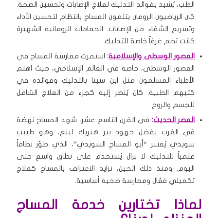
الطب، يُشيد بفوائد التدليك لعلاج الإصابات وتحسين الصحة.
كان الرياضيون الرومان يتلقون المساج بانتظام لتحسين الأداء
وتسريع الشفاء من الإصابات. الحمامات الرومانية الشهيرة
كانت تضم غرفاً خاصة للتدليك.
العصور الوسطى والإسلامية
:
استمرت ممارسة المساج في
العصور الوسطى، خاصة في العالم الإسلامي، حيث اهتم
الأطباء المسلمون مثل ابن سينا بالتدليك وفوائده في
كتبهم الطبية. كان يُنظر إليه كجزء من العلاج الشامل
للجسم والروح.
العصر الحديث
:
في القرن التاسع عشر، شهد المساج نهضة
في الغرب بفضل جهود بير هنريك لينغ، وهو طبيب
سويدي يُعتبر “أبو المساج السويدي”، الذي طوّر نظاماً
علمياً للتدليك لا يزال يُستخدم على نطاق واسع حتى
اليوم. ومنذ ذلك الحين، تزايد الاعتراف بالمساج كعلاج
تكميلي فعّال وممارسة صحية أساسية.
لماذا تختارين خدمة المساج