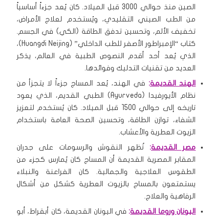
الصين منذ حوالي 3000 قبل الميلاد. كان يُعد جزءاً أساسياً
من الطب الصيني التقليدي، ويُستخدم لعلاج الأمراض،
تخفيف الألم، وتحسين تدفق الطاقة (الكي) في الجسم.
كتاب “الإمبراطور الأصفر للطب الداخلي” (Huangdi Neijing)،
الذي يُعد أحد أقدم النصوص الطبية في العالم، يذكر
العديد من تقنيات التدليك وفوائدها.
الهند القديمة
:
في الهند، يُعد المساج جزءاً لا يتجزأ من
نظام الأيورفيدا (Ayurveda) الطبي القديم، الذي يعود
تاريخه إلى حوالي 1500 قبل الميلاد. كان يُستخدم لتعزيز
الشفاء، توازن الطاقة، وتحسين الصحة العامة باستخدام
الزيوت العطرية والأعشاب.
مصر القديمة
:
تُظهر النقوش والرسومات على جدران
المقابر المصرية القديمة أن المساج كان يُمارس كجزء من
الطقوس العلاجية والجمالية. كان الفراعنة والنبلاء
يستمتعون بالمساج بالزيوت العطرية كشكل من أشكال
الرفاهية والعلاج.
اليونان وروما القديمة
:
في اليونان القديمة، كان أبقراط، أبو