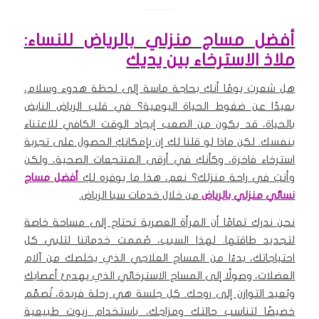
أفضل مساج منزلي بالرياض للنساء:
ملاذ الاسترخاء بين يديك
هل شعرتِ يومًا أنكِ بحاجة ماسة إلى لحظة هدوء وسلام،
بعيدًا عن ضغوط الحياة اليومية؟ في قلب الرياض النابض
بالحياة، قد يكون من الصعب إيجاد الوقت الكافي للاعتناء
بنفسك. لكن ماذا لو قلنا لكِ إن بإمكانكِ الحصول على تجربة
استرخاء فاخرة، وكأنكِ في أرقى المنتجعات الصحية، ولكن
وأنتِ في راحة منزلك؟ نعم، هذا ما يوفره لكِ
أفضل مساج
نسائي منزلي ب
الرياض
من خلال خدمات سبا الرياض.
نحن ندرك تمامًا أن المرأة العصرية تحتاج إلى مساحة خاصة
لتجديد طاقتها. لهذا السبب، صُممت خدماتنا لتلبي كل
احتياجاتك، بدءًا من المساج العلاجي الذي يخلصك من آلام
العضلات، وصولًا إلى المساج الاسترخائي الذي يهدئ أعصابك
ويُعيد التوازن إلى روحك. كل جلسة هي رحلة فريدة، تُصمَّم
خصيصًا لتناسب حالتك ومزاجك، باستخدام زيوت طبيعية