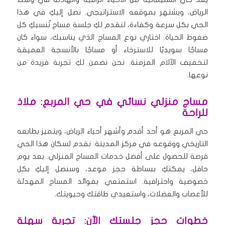
الرياض، ويشتهر بموقعه الاستراتيجي. نصل إليكِ في هذا
الحي بكل سرعة وكفاءة، لنقدم لكِ جلسة مساج تُنسيكِ كل
ضغوط الحياة. اختاري نوع المساج الذي يناسبك، سواء كان
مساجًا سويديًا للاسترخاء أو مساجًا بالأنسجة العميقة
لتخفيف الآلام المزمنة. نحن نضمن لكِ تجربة فريدة من
نوعها.
مساج منزلي نسائي في حي المربع: ملاذ
للراحة
حي المربع هو أحد أقدم وأشهر أحياء الرياض، ويتميز بطابعه
التاريخي ووقوعه في مركز المدينة. نقدم لسكان هذا الحي
فرصة للحصول على أفضل خدمات المساج المنزلي. بعد يوم
حافل، يمكنكِ ببساطة حجز موعد، وسنصل إليكِ بكل
خصوصية واحترافية. استمتعي بفوائد المساج المهدئة
للأعصاب والعضلات، واستعيدي طاقتك وحيويتك.
خطوات حجز جلستك الآن: تجربة سهلة