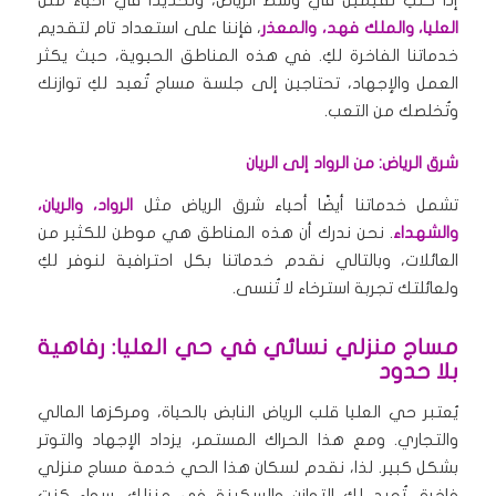
إذا كنتِ تقيمين في وسط الرياض، وتحديدًا في أحياء مثل
العليا، والملك فهد، والمعذر
، فإننا على استعداد تام لتقديم
خدماتنا الفاخرة لكِ. في هذه المناطق الحيوية، حيث يكثر
العمل والإجهاد، تحتاجين إلى جلسة مساج تُعيد لكِ توازنك
وتُخلصك من التعب.
شرق الرياض: من الرواد إلى الريان
تشمل خدماتنا أيضًا أحياء شرق الرياض مثل
الرواد، والريان،
والشهداء
. نحن ندرك أن هذه المناطق هي موطن للكثير من
العائلات، وبالتالي نقدم خدماتنا بكل احترافية لنوفر لكِ
ولعائلتك تجربة استرخاء لا تُنسى.
مساج منزلي نسائي في حي العليا: رفاهية
بلا حدود
يُعتبر حي العليا قلب الرياض النابض بالحياة، ومركزها المالي
والتجاري. ومع هذا الحراك المستمر، يزداد الإجهاد والتوتر
بشكل كبير. لذا، نقدم لسكان هذا الحي خدمة مساج منزلي
فاخرة، تُعيد لكِ التوازن والسكينة في منزلك. سواء كنتِ