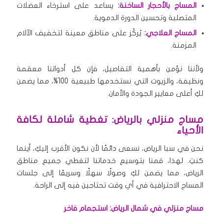
المساج بالأحجار الساخنة:
يساعد على استرخاء العضلات
المتصلبة وتحسين الدورة الدموية.
المساج العلاجي:
يُركّز على مناطق معينة لتخفيف الآلام
المزمنة.
ولأننا نؤمن بأهمية التفاصيل، فإن كل أدواتنا معقمة
ونظيفة، والزيوت التي نستخدمها طبيعية 100%، مما يضمن
لكِ أعلى معايير الجودة والأمان.
مساج منزلي بالرياض: تغطية شاملة لكافة
الأحياء
نحن في سبا الرياض، نسعى دائمًا لأن نكون الأقرب إليكِ، أينما
كنتِ. لهذا، قمنا بتوسيع خدماتنا لتغطي جميع مناطق
الرياض، مما يضمن لكِ وصولًا سهلًا وسريعًا إلى جلسات
المساج الاحترافية في أي وقت تحتاجين فيه إلى الراحة.
مساج منزلي في شمال الرياض: استجمام فاخر