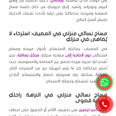
في الوقت الذي يناسبكِ.
وبالتالي،
دعينا نُخلصكِ من إرهاق
اليوم وتوتراته، ونُعيد إليكِ حيويتكِ من خلال جلسة مساج
مُنعشة ومريحة. مدلكاتنا على دراية بأحدث تقنيات التدليك
لضمان أفضل النتائج.
مساج نسائي منزلي في المصيف: استرخاء لا
يُضاهى في منزلكِ
في المصيف، يمكنكِ الاستمتاع بأجواء مريحة ومساج
استثنائي
دون الحاجة إلى
مغادرة منزلكِ.
فبكل بساطة،
نحن
نُقدم لكِ تجربة فريدة تجمع بين الفخامة والخصوصية، حيث
تُحضر مدلكاتنا كل ما يلزم لتهيئة جو من الاسترخاء التام.
وهكذا،
يمكنكِ ترك همومكِ خلفكِ والاستسلام لأيادي
خبيرة تُعيد لجسمكِ وعقلكِ الانسجام.
مساج نسائي منزلي في النزهة: راحتكِ
أولوية قصوى
سواء كنتِ ترغبين
في تخفيف الآلام أو الحصول على لحظات