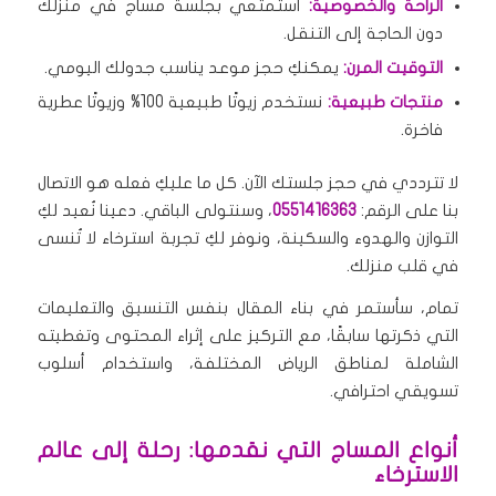
الراحة والخصوصية:
استمتعي بجلسة مساج في منزلك
دون الحاجة إلى التنقل.
التوقيت المرن:
يمكنكِ حجز موعد يناسب جدولك اليومي.
منتجات طبيعية:
نستخدم زيوتًا طبيعية 100% وزيوتًا عطرية
فاخرة.
لا تترددي في حجز جلستك الآن. كل ما عليكِ فعله هو الاتصال
بنا على الرقم:
0551416363
، وسنتولى الباقي. دعينا نُعيد لكِ
التوازن والهدوء والسكينة، ونوفر لكِ تجربة استرخاء لا تُنسى
في قلب منزلك.
تمام، سأستمر في بناء المقال بنفس التنسيق والتعليمات
التي ذكرتها سابقًا، مع التركيز على إثراء المحتوى وتغطيته
الشاملة لمناطق الرياض المختلفة، واستخدام أسلوب
تسويقي احترافي.
أنواع المساج التي نقدمها: رحلة إلى عالم
الاسترخاء