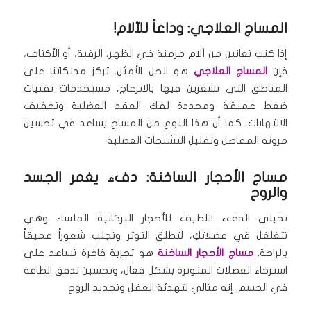
المساج العلاجي: وداعاً للآلام!
إذا كنتِ تعانين من آلام مزمنة في الظهر، الرقبة، أو الأكتاف،
فإن
المساج العلاجي
هو الحل الأمثل. تركز مدلكاتنا على
المناطق التي تشعرين فيها بالانزعاج، مستخدمات تقنيات
ضغط عميقة ومحددة لفك العقد العضلية وتخفيف
الالتهابات. كما أن هذا النوع من المساج يساعد في تحسين
مرونة المفاصل وتقليل التشنجات العضلية.
مساج الأحجار الساخنة: دفء يغمر الجسد
والروح
تخيلي الدفء اللطيف للأحجار البركانية الملساء وهي
تتغلغل في عضلاتكِ، لتطلق التوتر وتجلب شعوراً عميقاً
بالراحة.
مساج الأحجار الساخنة
هو تجربة فاخرة تساعد على
استرخاء العضلات المتوترة بشكل فعال، وتحسين تدفق الطاقة
في الجسم. إنه مثالي لتهدئة العقل وتجديد الروح.