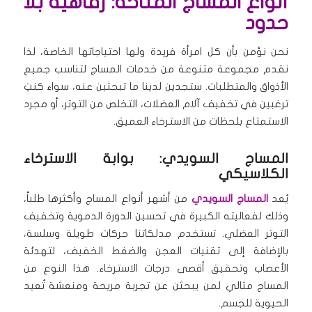
أنواع المساج المتاحة: رفاهية بلا
حدود
نحن نؤمن بأن كل امرأة فريدة ولها احتياجاتها الخاصة، لذا
نقدم مجموعة متنوعة من خدمات المساج لتناسب جميع
الأذواق والمتطلبات. ستجدين لدينا ما تبحثين عنه، سواء كنتِ
ترغبين في تخفيف آلام العضلات، التخلص من التوتر، أو مجرد
الاستمتاع بلحظات من الاسترخاء العميق.
المساج السويدي: بوابة الاسترخاء
الكلاسيكي
يُعد
المساج السويدي
من أشهر أنواع المساج وأكثرها طلباً،
وذلك لفعاليته الكبيرة في تحسين الدورة الدموية وتخفيف
التوتر العضلي. تستخدم مدلكاتنا حركات طويلة وسلسة،
بالإضافة إلى تقنيات العجن والضغط الخفيف، لتهدئة
الأعصاب وتحقيق أقصى درجات الاسترخاء. هذا النوع من
المساج مثالي لمن يبحثن عن تجربة مريحة ومنعشة تُعيد
الحيوية للجسم.