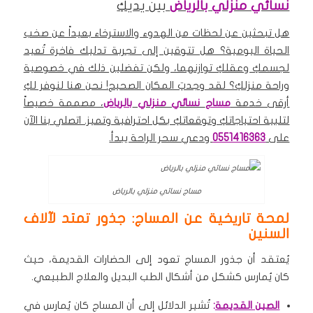
نسائي منزلي بالرياض
بين يديكِ
هل تبحثين عن لحظات من الهدوء والاسترخاء بعيداً عن صخب
الحياة اليومية؟ هل تتوقين إلى تجربة تدليك فاخرة تُعيد
لجسمكِ وعقلكِ توازنهما، ولكن تفضلين ذلك في خصوصية
وراحة منزلكِ؟ لقد وجدتِ المكان الصحيح! نحن هنا لنوفر لكِ
أرقى خدمة
مساج
نسائي منزلي
بالرياض
، مصممة خصيصاً
لتلبية احتياجاتكِ وتوقعاتكِ بكل احترافية وتميز. اتصلي بنا الآن
على
0551416363
ودعي سحر الراحة يبدأ.
مساج نسائي منزلي بالرياض
لمحة تاريخية عن المساج: جذور تمتد لآلاف
السنين
يُعتقد أن جذور المساج تعود إلى الحضارات القديمة، حيث
كان يُمارس كشكل من أشكال الطب البديل والعلاج الطبيعي.
الصين القديمة
:
تُشير الدلائل إلى أن المساج كان يُمارس في