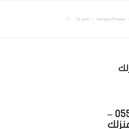
سياسة الخصوصية
اتصل بنا
لك
مساج منازل الرياض اتصل بنا 0551416363 –
نزلك