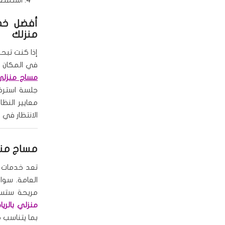
أفضل خدم
منزلك
إذا كنت تب
في المكان 
مساج منزلي 
جلسة استرخا
معايير النظ
الانتظار في
مساج منز
تعد خدمات
العامة. سو
مريحة ستسا
منزلي بالريا
بما يتناسب م