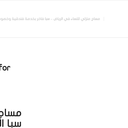
مساج منزلي للنساء في الرياض – سبا فاخر بخدمة فندقية وخصوصية تامة |
or:
سبا ا