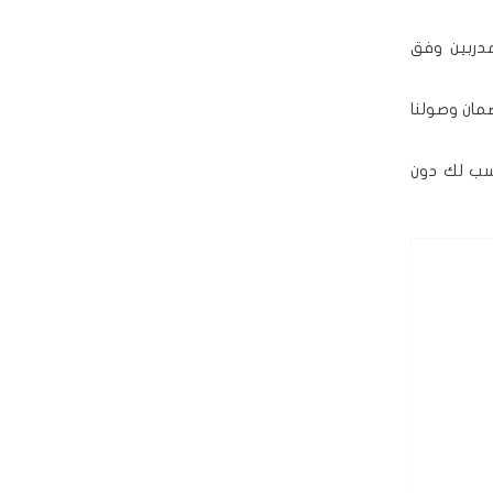
دربين وفق
مان وصولنا
سب لك دون