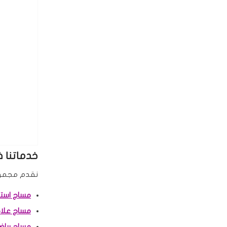
خدماتنا 
نقدم مجموعة
مساج است
مساج علا
مساج ريا