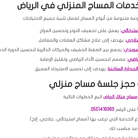
خدمات المساج المنزلي في الرياض
 متنوعة من أنواع المساج لضمان تلبية جميع الاحتياجات:
سترخائي
:
يعمل على تخفيف التوتر وتحسين المزاج.
لاجي
:
يهدف إلى علاج مشاكل العضلات والمفاصل.
سويدي
:
يجمع بين الضغط الخفيف والحركات الدائرية لتحسين الدورة الدم
ياضي
:
مصمم لتحسين الأداء الرياضي وتقليل الإصابة.
لحجارة الساخنة
:
يهدف إلى تحسين الاسترخاء العميق.
حجز جلسة مساج منزلي
مساج منازل الرياض
اتبع الخطوات التالية:
ا على الرقم
0551416363
.
 الخدمة التي ترغب بها (مساج استرخائي، علاجي، إلخ).
عد مناسب لك.
 بجلسة مريحة في منزلك مع معالجين محترفين.