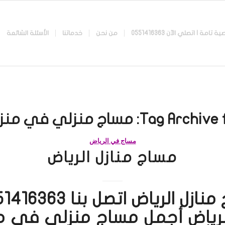
 اتصلي الآن 0551416363
من نحن
خدماتنا
الأسئلة الشائعة
Tag Archive f
مساج منزلي في منز
مساج في الرياض
مساج منازل الرياض
لرياض أجمل مساج منزلي في م