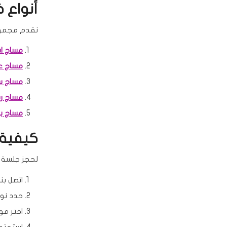
أنواع 
نقدم مجموعة
مساج ا
مساج ع
مساج 
مساج ر
مساج با
كيفية 
لحجز جلسة
اتصل بن
حدد نوع
اختر مو
استمتع