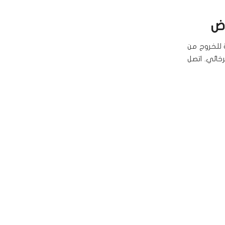
اض
 للخروج من
خائي. اتصل