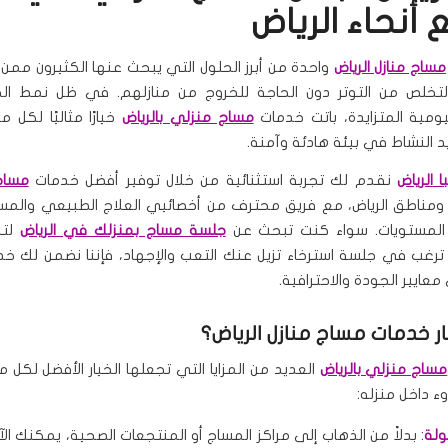
 أنحاء الرياض
مساج منازل الرياض
واحدة من أبرز الحلول التي يبحث عنها الكثيرون ممن
التخلص من التوتر دون الحاجة للخروج من منازلهم. في ظل نمط الح
ومية المتزايدة، باتت خدمات
مساج منزلي بالرياض
خيارًا مثاليًا لكل
د النشاط في بيئة هادئة وآمنة.
 الرياض
نقدم لك تجربة استثنائية من خلال توفير أفضل خدمات
مساج
ومناطق الرياض، مع فريق محترف من أخصائيي العلاج الطبيعي والمسا
لمستويات. سواء كنت تبحث عن
جلسة مساج بمنزلك في الرياض
لتخ
 ترغب في جلسة استرخاء تزيل عنك التعب والإجهاد، فإننا نضمن لك خ
 معايير الجودة والاحترافية.
ار خدمات
مساج منازل الرياض
؟
مساج منزلي بالرياض
العديد من المزايا التي تجعلها الخيار الأفضل لكل
وء داخل منزله:
ولة
: بدلاً من الذهاب إلى مراكز المساج أو المنتجعات الصحية، يمكنك الآ