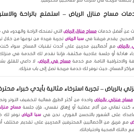
ات مساج منازل الرياض
– استمتع بالراحة والاست
حث عن أفضل خدمات
مساج منازل الرياض
التي تمنحك الراحة والهدوء في م
الصحيح. يقدم فريقنا في
سبا الرياض
تجربة فريدة من نوعها من خلال ت
بالرياض
مع أخصائيين مدربين على أحدث تقنيات المساج. سواء كنت 
ء هادئة أو جلسة علاجية مكثفة، فإننا نقدم لك الخدمة في منزلك
افة والاحترافية التامة. مع خدمة
مساج في الرياض
، لا داعي للقلق بشأ
 مراكز المساج، حيث نوفر لك خدمة مريحة تصل إلى باب منزلك.
لي بالرياض
– تجربة استرخاء مثالية بأيدي خبراء محترف
مساج منزلي بالرياض
واحدة من أكثر الطرق فعالية لتخفيف التوتر وت
اء كنت تعاني من آلام عضلية أو إرهاق نفسي، فإن جلسة
مساج منزل
عدك على الشعور بالتحسن الفوري. نحن في
سبا الرياض
نوفر لك 
ض
مع فريق من الأخصائيين المحترفين المدربين على تقديم مختلف أن
ع حالتك الصحية واحتياجاتك.