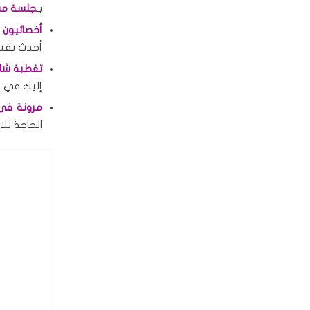
بـ
جلسة مسا
أخصائيون 
أحدث تقني
تغطية شا
إليك في أ
مرونة في 
الحاجة للان