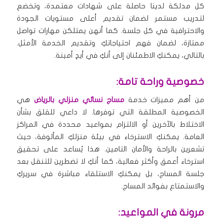
كل مدلكة لدينا حاصلة على شهادات معتمدة، وتخضع
لتدريب مستمر لضمان تقديم أعلى مستويات الجودة
والاحترافية في كل جلسة. كما أنهن يمتلكن مهارات تواصل
ممتازة، لضمان فهم احتياجاتكِ وتقديم الخدمة الأمثل.
بالتالي، يمكنكِ الاطمئنان إلى أنكِ في أيدٍ أمينة.
خصوصية وراحة تامة:
من أهم مميزات خدمة
مساج نسائي منزلي بالرياض
هي
الخصوصية المطلقة التي توفرها. لا داعي للقلق بشأن
الاختلاط بالآخرين أو الالتزام بمواعيد محددة في المراكز
العامة. يمكنكِ الاسترخاء في بيئة منزلكِ المألوفة، حيث
تشعرين بالراحة والأمان التامين. هذا يُساعد على تحقيق
استرخاء أعمق وأكثر فعالية، كما أنكِ لا تضطرين للتنقل بعد
جلسة المساج، بل يمكنكِ الاستلقاء مباشرة في سريركِ
والاستمتاع بفوائد المساج.
مرونة في المواعيد: