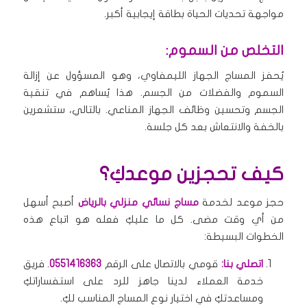
مواجهة تحديات الحياة بطاقة إيجابية أكبر.
التخلص من السموم:
يُحفز المساج الجهاز الليمفاوي، وهو المسؤول عن إزالة
السموم والفضلات من الجسم. هذا يُساهم في تنقية
الجسم وتحسين وظائف الجهاز المناعي. بالتالي، ستشعرين
بالخفة والانتعاش بعد كل جلسة.
كيف تحجزين موعدكِ؟
حجز موعد لخدمة
مساج نسائي منزلي بالرياض
أصبح أسهل
من أي وقت مضى. كل ما عليكِ فعله هو اتباع هذه
الخطوات البسيطة:
اتصلي بنا:
قومي بالاتصال على الرقم
0551416363
. فريق
خدمة العملاء لدينا جاهز للرد على استفساراتكِ
ومساعدتكِ في اختيار نوع المساج المناسب لكِ.