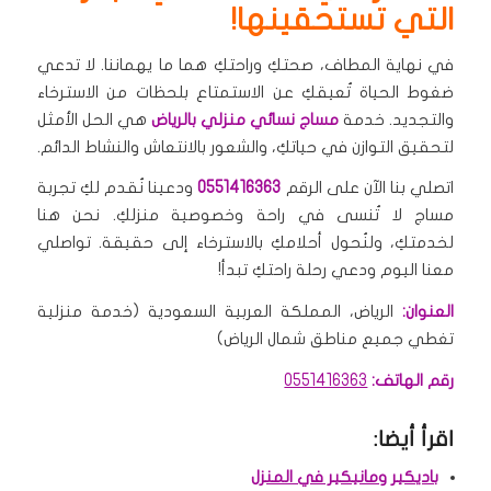
التي تستحقينها!
في نهاية المطاف، صحتكِ وراحتكِ هما ما يهماننا. لا تدعي
ضغوط الحياة تُعيقكِ عن الاستمتاع بلحظات من الاسترخاء
والتجديد. خدمة
مساج نسائي منزلي بالرياض
هي الحل الأمثل
لتحقيق التوازن في حياتكِ، والشعور بالانتعاش والنشاط الدائم.
اتصلي بنا الآن على الرقم
0551416363
ودعينا نُقدم لكِ تجربة
مساج لا تُنسى في راحة وخصوصية منزلكِ. نحن هنا
لخدمتكِ، ولنُحول أحلامكِ بالاسترخاء إلى حقيقة. تواصلي
معنا اليوم ودعي رحلة راحتكِ تبدأ!
العنوان:
الرياض، المملكة العربية السعودية (خدمة منزلية
تغطي جميع مناطق شمال الرياض)
رقم الهاتف:
0551416363
اقرأ أيضا:
باديكير ومانيكير في المنزل