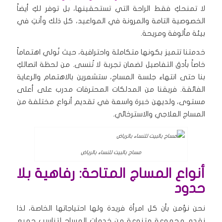
لا تمنحكِ فقط الراحة التي تستحقينها، بل توفر لكِ أيضاً
الخصوصية التامة والمرونة في المواعيد، كل ذلك وأنتِ في
بيئة مألوفة ومريحة.
خدمتنا تتميز بكونها متكاملة واحترافية، حيث نُولي اهتماماً
خاصاً بأدق التفاصيل لضمان تجربة لا تُنسى. من لحظة اتصالكِ
بنا حتى انتهاء جلسة المساج، ستشعرين بالاهتمام والرعاية
الفائقة. فريقنا من المدلكات المحترفات مدرب على أعلى
مستوى، ولديهن خبرة واسعة في تقديم أنواع مختلفة من
المساج العلاجي والاسترخائي.
مساج بالبيت للنساء بالرياض
أنواع المساج المتاحة: رفاهية بلا
حدود
نحن نؤمن بأن كل امرأة فريدة ولها احتياجاتها الخاصة، لذا
نقدم مجموعة متنوعة من خدمات المساج لتناسب جميع