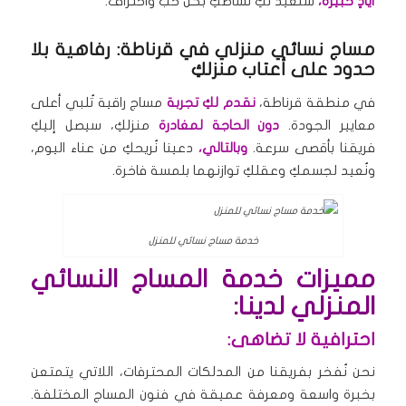
أيادٍ خبيرة،
سنُعيد لكِ نشاطكِ بكل حب واحتراف.
مساج نسائي منزلي في قرناطة: رفاهية بلا
حدود على أعتاب منزلكِ
في منطقة قرناطة،
نقدم لكِ تجربة
مساج راقية تُلبي أعلى
معايير الجودة.
دون الحاجة لمغادرة
منزلكِ، سيصل إليكِ
فريقنا بأقصى سرعة.
وبالتالي،
دعينا نُريحكِ من عناء اليوم،
ونُعيد لجسمكِ وعقلكِ توازنهما بلمسة فاخرة.
خدمة مساج نسائي للمنزل
مميزات خدمة المساج النسائي
المنزلي لدينا:
احترافية لا تضاهى:
نحن نُفخر بفريقنا من المدلكات المحترفات، اللاتي يتمتعن
بخبرة واسعة ومعرفة عميقة في فنون المساج المختلفة.