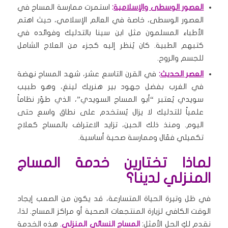
العصور الوسطى والإسلامية
:
استمرت ممارسة المساج في
العصور الوسطى، خاصة في العالم الإسلامي، حيث اهتم
الأطباء المسلمون مثل ابن سينا بالتدليك وفوائده في
كتبهم الطبية. كان يُنظر إليه كجزء من العلاج الشامل
للجسم والروح.
العصر الحديث
:
في القرن التاسع عشر، شهد المساج نهضة
في الغرب بفضل جهود بير هنريك لينغ، وهو طبيب
سويدي يُعتبر “أبو المساج السويدي”، الذي طوّر نظاماً
علمياً للتدليك لا يزال يُستخدم على نطاق واسع حتى
اليوم. ومنذ ذلك الحين، تزايد الاعتراف بالمساج كعلاج
تكميلي فعّال وممارسة صحية أساسية.
لماذا تختارين خدمة المساج
المنزلي لدينا؟
في ظل وتيرة الحياة المتسارعة، قد يكون من الصعب إيجاد
الوقت الكافي لزيارة المنتجعات الصحية أو مراكز المساج. لذا،
نقدم لكِ الحل الأمثل:
المساج النسائي المنزلي
. هذه الخدمة