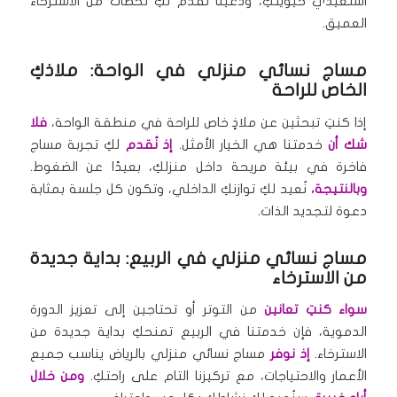
استعيدي حيويتكِ، ودعينا نُقدم لكِ لحظات من الاسترخاء
العميق.
مساج نسائي منزلي في الواحة: ملاذكِ
الخاص للراحة
إذا كنتِ تبحثين عن ملاذٍ خاص للراحة في منطقة الواحة،
فلا
شك أن
خدمتنا هي الخيار الأمثل.
إذ نُقدم
لكِ تجربة مساج
فاخرة في بيئة مريحة داخل منزلكِ، بعيدًا عن الضغوط.
وبالنتيجة،
نُعيد لكِ توازنكِ الداخلي، وتكون كل جلسة بمثابة
دعوة لتجديد الذات.
مساج نسائي منزلي في الربيع: بداية جديدة
من الاسترخاء
سواء كنتِ تعانين
من التوتر أو تحتاجين إلى تعزيز الدورة
الدموية، فإن خدمتنا في الربيع تمنحكِ بداية جديدة من
الاسترخاء.
إذ نوفر
مساج نسائي منزلي بالرياض يناسب جميع
الأعمار والاحتياجات، مع تركيزنا التام على راحتكِ.
ومن خلال