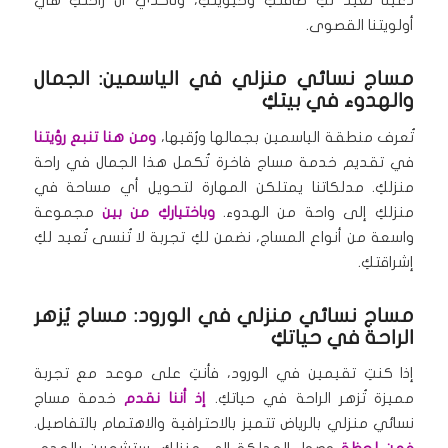
دعينا نُعيد لكِ طاقتكِ وحيويتكِ، وتأكدي أن راحتكِ هي
أولويتنا القصوى.
مساج نسائي منزلي في الياسمين: الجمال
والهدوء في بيتكِ
تُعرف منطقة الياسمين بجمالها ورُقيها،
ومن هنا تنبع رؤيتنا
في تقديم خدمة مساج فاخرة تُكمل هذا الجمال في راحة
منزلكِ. مدلكاتنا يمتلكن المهارة لتحويل أي مساحة في
منزلكِ إلى واحة من الهدوء.
وباختياركِ من بين
مجموعة
واسعة من أنواع المساج، نضمن لكِ تجربة لا تُنسى تُعيد لكِ
إشراقتكِ.
مساج نسائي منزلي في الورود: مساج يُزهر
الراحة في حياتكِ
إذا كنتِ تقيمين في الورود، فأنتِ على موعد مع تجربة
مميزة تُزهر الراحة في حياتكِ.
إذ أننا نقدم
خدمة مساج
نسائي منزلي بالرياض تتميز بالاحترافية والاهتمام بالتفاصيل.