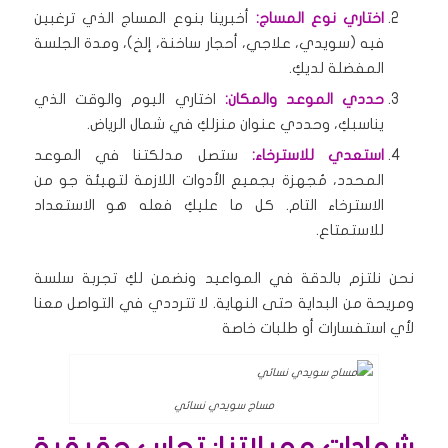
اختاري نوع المساج:
أخبرينا بنوع المساج الذي ترغبين
فيه (سويدي، علاجي، أحجار ساخنة، إلخ)، ومدة الجلسة
المفضلة لديكِ.
حددي الموعد والمكان:
اختاري اليوم والوقت الذي
يناسبكِ، وحددي عنوان منزلكِ في شمال الرياض.
استعدي للاسترخاء:
ستصل مدلكتنا في الموعد
المحدد، مُجهزة بجميع الأدوات اللازمة لتهيئة جو من
الاسترخاء التام. كل ما عليكِ فعله هو الاستعداد
للاستمتاع.
نحن نلتزم بالدقة في المواعيد ونضمن لكِ تجربة سلسة
ومريحة من البداية حتى النهاية. لا تترددي في التواصل معنا
لأي استفسارات أو طلبات خاصة
مساج سويدي نسائي