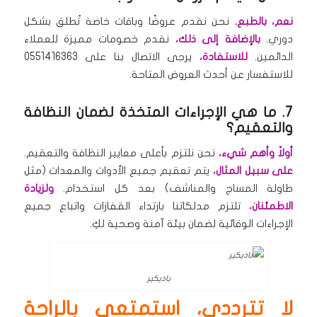
نعم، بالطبع.
نحن نقدم عروضًا وباقات خاصة تُطلق بشكل
دوري.
بالإضافة إلى ذلك،
نقدم خصومات مميزة للعملاء
الدائمين.
للاستفادة،
يرجى الاتصال بنا على 0551416363
للاستفسار عن أحدث العروض المتاحة.
7. ما هي الإجراءات المتخذة لضمان النظافة
والتعقيم؟
أولاً وأهم شيء،
نحن نلتزم بأعلى معايير النظافة والتعقيم.
على سبيل المثال،
يتم تعقيم جميع الأدوات والمعدات (مثل
طاولة المساج والمناشف) بعد كل استخدام.
ولزيادة
الاطمئنان،
تلتزم مدلكاتنا بارتداء القفازات واتباع جميع
الإجراءات الوقائية لضمان بيئة آمنة وصحية لكِ.
باديكير
لا تترددي، استمتعي بالراحة