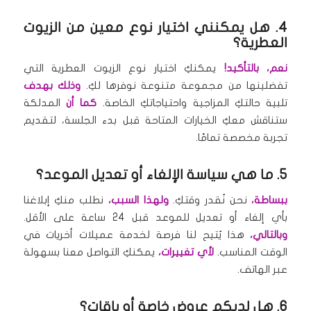
4. هل يمكنني اختيار نوع معين من الزيوت
العطرية؟
نعم، بالتأكيد!
يمكنكِ اختيار نوع الزيوت العطرية التي
تفضلينها من مجموعة متنوعة نوفرها لكِ.
وذلك بهدف
تلبية حالتكِ المزاجية واحتياجاتكِ الخاصة.
كما أن
المدلكة
ستناقش معكِ الخيارات المتاحة قبل بدء الجلسة، لتقديم
تجربة مخصصة تمامًا.
5. ما هي سياسة الإلغاء أو تعديل الموعد؟
ببساطة،
نحن نُقدر وقتكِ.
ولهذا السبب،
نطلب منكِ إبلاغنا
بأي إلغاء أو تعديل للموعد قبل 24 ساعة على الأقل.
وبالتالي،
هذا يُتيح لنا فرصة لخدمة عميلات أخريات في
الوقت المناسب.
لأي تغييرات،
يمكنكِ التواصل معنا بسهولة
عبر الهاتف.
6. هل لديكم عروض خاصة أو باقات؟