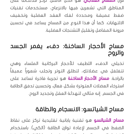
فإن
المساج العلاجي
هو الحل الأمثل. تركز مدلكاتنا على
المناطق التي تشعرين فيها بالانزعاج، مستخدمات تقنيات
ضغط عميقة ومحددة لفك العقد العضلية وتخفيف
الالتهابات. كما أن هذا النوع من المساج يساعد في تحسين
مرونة المفاصل وتقليل التشنجات العضلية.
مساج الأحجار الساخنة: دفء يغمر الجسد
والروح
تخيلي الدفء اللطيف للأحجار البركانية الملساء وهي
تتغلغل في عضلاتكِ، لتطلق التوتر وتجلب شعوراً عميقاً
بالراحة.
مساج الأحجار الساخنة
هو تجربة فاخرة تساعد على
استرخاء العضلات المتوترة بشكل فعال، وتحسين تدفق الطاقة
في الجسم. إنه مثالي لتهدئة العقل وتجديد الروح.
مساج الشياتسو: الانسجام والطاقة
مساج الشياتسو
هو تقنية يابانية تقليدية تركز على نقاط
الضغط في الجسم لإعادة توازن الطاقة (الكي). باستخدام