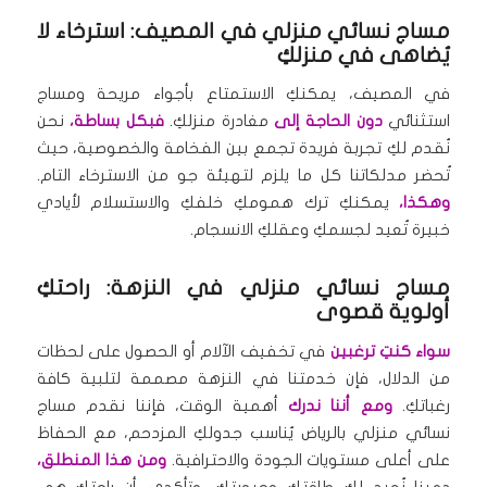
مساج نسائي منزلي في المصيف: استرخاء لا
يُضاهى في منزلكِ
في المصيف، يمكنكِ الاستمتاع بأجواء مريحة ومساج
استثنائي
دون الحاجة إلى
مغادرة منزلكِ.
فبكل بساطة،
نحن
نُقدم لكِ تجربة فريدة تجمع بين الفخامة والخصوصية، حيث
تُحضر مدلكاتنا كل ما يلزم لتهيئة جو من الاسترخاء التام.
وهكذا،
يمكنكِ ترك همومكِ خلفكِ والاستسلام لأيادي
خبيرة تُعيد لجسمكِ وعقلكِ الانسجام.
مساج نسائي منزلي في النزهة: راحتكِ
أولوية قصوى
سواء كنتِ ترغبين
في تخفيف الآلام أو الحصول على لحظات
من الدلال، فإن خدمتنا في النزهة مصممة لتلبية كافة
رغباتكِ.
ومع أننا ندرك
أهمية الوقت، فإننا نقدم مساج
نسائي منزلي بالرياض يُناسب جدولكِ المزدحم، مع الحفاظ
على أعلى مستويات الجودة والاحترافية.
ومن هذا المنطلق،