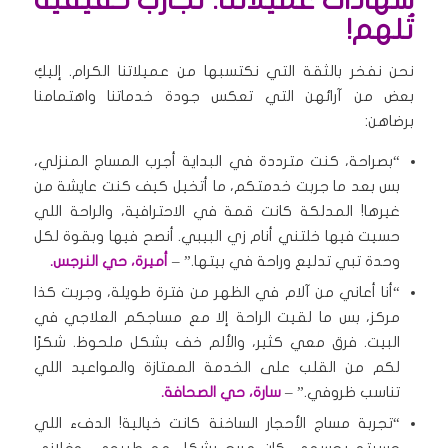
شهادات عميلاتنا: تجارب حقيقية
تُلهم!
نحن نفخر بالثقة التي نكتسبها من عميلاتنا الكرام. إليكِ
بعض من آرائهن التي تعكس جودة خدماتنا واهتمامنا
برضاهن:
“بصراحة، كنت مترددة في البداية أجرب المساج المنزلي،
بس بعد ما جربت خدمتكم، ما أتخيل كيف كنت عايشة من
غيرها! المدلكة كانت قمة في الاحترافية، والراحة اللي
حسيت فيها خلتني أنام زي البيبي. أنصح فيها وبقوة لكل
وحدة تبي تدليع وراحة في بيتها.” –
أميرة، حي النرجس.
“أنا أعاني من آلام في الظهر من فترة طويلة، وجربت كذا
مركز، بس ما لقيت الراحة إلا مع مساجكم العلاجي في
البيت. فرق معي كثير، والألم خف بشكل ملحوظ. شكرًا
لكم من القلب على الخدمة الممتازة والمواعيد اللي
تناسب ظروفي.” –
سارة، حي الصحافة.
“تجربة مساج الأحجار الساخنة كانت خيالية! الدفء اللي