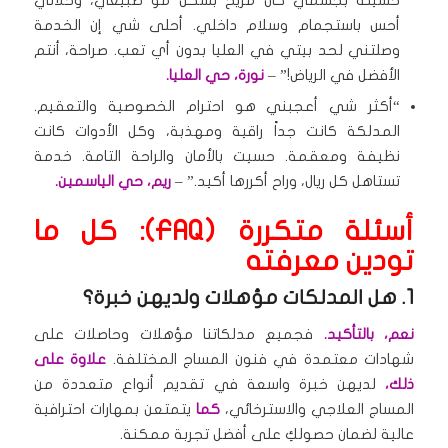
حسيته بجسمي كان مريح بشكل مو طبيعي، وخلاني
أحس باستجمام وسلام داخلي. أحلى شي إن الخدمة
وصلتني لحد بيتي في العليا بدون أي تعب. صراحة، أنتم
الأفضل في الرياض!” –
نورة، حي العليا.
“أكثر شي أعجبني هو احترام الخصوصية والتعقيم.
المدلكة كانت جداً راقية ومهذبة، وكل الأدوات كانت
نظيفة ومعقمة. حسيت بالأمان والراحة التامة. خدمة
تستاهل كل ريال، وراح أكررها أكيد.” –
ريم، حي الياسمين.
أسئلة متكررة (FAQ): كل ما
تودين معرفته
1. هل المدلكات مؤهلات ولديهن خبرة؟
نعم، بالتأكيد.
فجميع مدلكاتنا مؤهلات وحاصلات على
شهادات معتمدة في فنون المساج المختلفة.
علاوة على
ذلك،
لديهن خبرة واسعة في تقديم أنواع متعددة من
المساج العلاجي والاسترخائي،
كما
يتمتعن بمهارات احترافية
عالية لضمان حصولكِ على أفضل تجربة ممكنة.