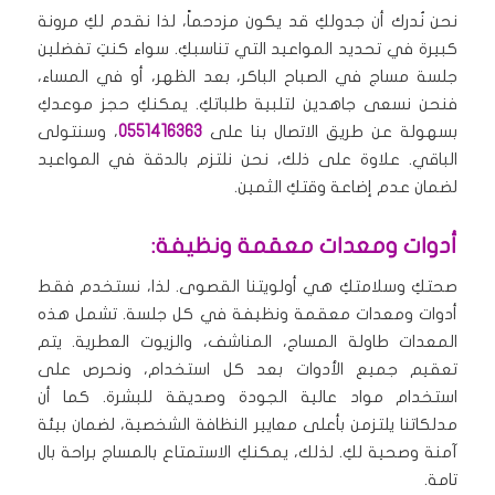
نحن نُدرك أن جدولكِ قد يكون مزدحماً، لذا نقدم لكِ مرونة
كبيرة في تحديد المواعيد التي تناسبكِ. سواء كنتِ تفضلين
جلسة مساج في الصباح الباكر، بعد الظهر، أو في المساء،
فنحن نسعى جاهدين لتلبية طلباتكِ. يمكنكِ حجز موعدكِ
بسهولة عن طريق الاتصال بنا على
0551416363
، وسنتولى
الباقي. علاوة على ذلك، نحن نلتزم بالدقة في المواعيد
لضمان عدم إضاعة وقتكِ الثمين.
أدوات ومعدات معقمة ونظيفة:
صحتكِ وسلامتكِ هي أولويتنا القصوى. لذا، نستخدم فقط
أدوات ومعدات معقمة ونظيفة في كل جلسة. تشمل هذه
المعدات طاولة المساج، المناشف، والزيوت العطرية. يتم
تعقيم جميع الأدوات بعد كل استخدام، ونحرص على
استخدام مواد عالية الجودة وصديقة للبشرة. كما أن
مدلكاتنا يلتزمن بأعلى معايير النظافة الشخصية، لضمان بيئة
آمنة وصحية لكِ. لذلك، يمكنكِ الاستمتاع بالمساج براحة بال
تامة.