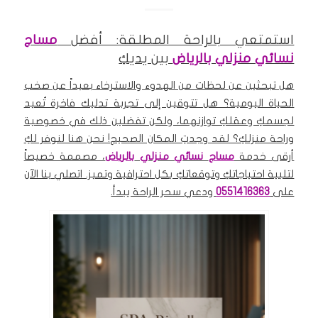
استمتعي بالراحة المطلقة: أفضل
مساج
نسائي منزلي بالرياض
بين يديكِ
هل تبحثين عن لحظات من الهدوء والاسترخاء بعيداً عن صخب
الحياة اليومية؟ هل تتوقين إلى تجربة تدليك فاخرة تُعيد
لجسمكِ وعقلكِ توازنهما، ولكن تفضلين ذلك في خصوصية
وراحة منزلكِ؟ لقد وجدتِ المكان الصحيح! نحن هنا لنوفر لكِ
أرقى خدمة
مساج
نسائي منزلي
بالرياض
، مصممة خصيصاً
لتلبية احتياجاتكِ وتوقعاتكِ بكل احترافية وتميز. اتصلي بنا الآن
على
0551416363
ودعي سحر الراحة يبدأ.