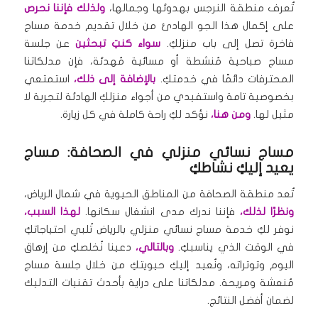
تُعرف منطقة النرجس بهدوئها وجمالها،
ولذلك فإننا نحرص
على إكمال هذا الجو الهادئ من خلال تقديم خدمة مساج
فاخرة تصل إلى باب منزلكِ.
سواء كنتِ تبحثين
عن جلسة
مساج صباحية مُنشطة أو مسائية مُهدئة، فإن مدلكاتنا
المحترفات دائمًا في خدمتكِ.
بالإضافة إلى ذلك،
استمتعي
بخصوصية تامة واستفيدي من أجواء منزلكِ الهادئة لتجربة لا
مثيل لها.
ومن هنا،
نؤكد لكِ راحة كاملة في كل زيارة.
مساج نسائي منزلي في الصحافة: مساج
يعيد إليكِ نشاطكِ
تُعد منطقة الصحافة من المناطق الحيوية في شمال الرياض،
ونظرًا لذلك،
فإننا ندرك مدى انشغال سكانها.
لهذا السبب،
نوفر لكِ خدمة مساج نسائي منزلي بالرياض تُلبي احتياجاتكِ
في الوقت الذي يناسبكِ.
وبالتالي،
دعينا نُخلصكِ من إرهاق
اليوم وتوتراته، ونُعيد إليكِ حيويتكِ من خلال جلسة مساج
مُنعشة ومريحة. مدلكاتنا على دراية بأحدث تقنيات التدليك
لضمان أفضل النتائج.