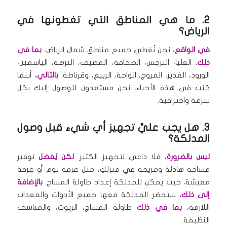
2. ما هي المناطق التي تغطونها في
الرياض؟
في الواقع،
نحن نُغطي جميع مناطق شمال الرياض،
بما في
ذلك
: العليا، النرجس، الصحافة، المصيف، النزهة، الياسمين،
الورود، الغدير، المروج، الواحة، الربيع، وقرناطة.
بالتالي،
أينما
كنتِ في هذه الأحياء، نحن مستعدون للوصول إليكِ بكل
سرعة واحترافية.
3. هل يجب عليَّ تجهيز أي شيء قبل وصول
المدلكة؟
ليس بالضرورة،
فلا داعي لتجهيز الكثير.
لكن يُفضل
توفير
مساحة هادئة ومريحة في منزلكِ، مثل غرفة نوم أو غرفة
معيشة، حيث يمكن للمدلكة إعداد طاولة المساج.
بالإضافة
إلى ذلك،
ستحضر المدلكة معها جميع الأدوات والمعدات
اللازمة،
بما في ذلك
طاولة المساج، الزيوت، والمناشف
النظيفة.