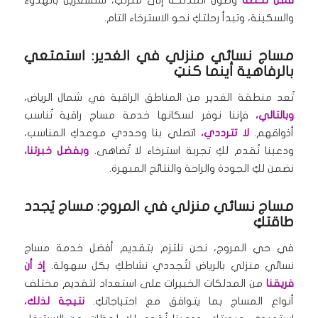
فمن لحظة
وصول المدلكة إلى منزلكِ، ستشعرين بالهدوء
والسكينة، وتبدأ رحلتكِ نحو الاسترخاء التام.
مساج نسائي منزلي في الغدير: استمتعي
بالرفاهية أينما كنتِ
تُعد منطقة الغدير من المناطق الراقية في شمال الرياض،
وبالتالي،
فإننا نوفر لسكانها خدمة مساج راقية تُناسب
أذواقهم.
لا تترددي،
اتصلي بنا وحددي موعدكِ المناسب،
ودعينا نُقدم لكِ تجربة استرخاء لا تُضاهى.
وبفضل خبرتنا،
نضمن لكِ الجودة والراحة والنتائج المبهرة.
مساج نسائي منزلي في المروج: مساج يُجدد
طاقتكِ
في حي المروج، نحن نلتزم بتقديم أفضل خدمة مساج
نسائي منزلي بالرياض لتُجددي نشاطكِ بكل سهولة.
إذ أن
فريقنا
من المدلكات الخبيرات على استعداد لتقديم مختلف
أنواع المساج بما يتوافق مع احتياجاتكِ.
نتيجة لذلك،