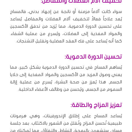
تخفيف آلام العضلات والمفاصل:
سواء كانت آلاماً مزمنة أو ناتجة عن إجهاد بدني، فالمساج
يُعد علاجاً فعالاً لتخفيف آلام العضلات والمفاصل. يُساعد
على تحسين الدورة الدموية، مما يُزيد من تدفق الأكسجين
والمواد المغذية إلى العضلات، ويُسرع من عملية الشفاء.
كما أنه يُساعد على فك العقد العضلية وتقليل التشنجات.
تحسين الدورة الدموية:
يُساهم المساج في تحسين الدورة الدموية بشكل كبير، مما
يعني وصول المزيد من الأكسجين والمواد المغذية إلى خلايا
الجسم. هذا يُعزز من صحة البشرة، يُسرع من عملية إزالة
السموم من الجسم، ويُحسن من وظائف الأعضاء الداخلية.
تعزيز المزاج والطاقة:
يُساعد المساج على إطلاق الإندورفينات، وهي هرمونات
طبيعية تُحسن المزاج وتُقلل من الشعور بالاكتئاب. بعد جلسة
مساج، ستشعرين بالبهجة، النشاط، والتفاؤل، مما يُمكنكِ من