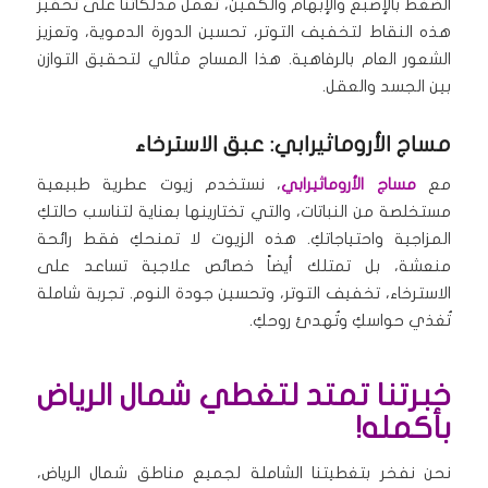
الضغط بالإصبع والإبهام والكفين، تعمل مدلكاتنا على تحفيز
هذه النقاط لتخفيف التوتر، تحسين الدورة الدموية، وتعزيز
الشعور العام بالرفاهية. هذا المساج مثالي لتحقيق التوازن
بين الجسد والعقل.
مساج الأروماثيرابي: عبق الاسترخاء
مع
مساج الأروماثيرابي
، نستخدم زيوت عطرية طبيعية
مستخلصة من النباتات، والتي تختارينها بعناية لتناسب حالتكِ
المزاجية واحتياجاتكِ. هذه الزيوت لا تمنحكِ فقط رائحة
منعشة، بل تمتلك أيضاً خصائص علاجية تساعد على
الاسترخاء، تخفيف التوتر، وتحسين جودة النوم. تجربة شاملة
تُغذي حواسكِ وتُهدئ روحكِ.
خبرتنا تمتد لتغطي شمال الرياض
بأكمله!
نحن نفخر بتغطيتنا الشاملة لجميع مناطق شمال الرياض،