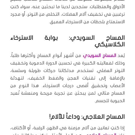
الأذواق والمتطلبات. ستجدين لدينا ما تبحثين عنه، سواء كنتِ
ترغبين في تخفيف آلام العضلات، التخلص من التوتر، أو مجرد
الاستمتاع بلحظات من الاسترخاء العميق.
المساج السويدي: بوابة الاسترخاء
الكلاسيكي
يُعد
المساج السويدي
من أشهر أنواع المساج وأكثرها طلباً،
وذلك لفعاليته الكبيرة في تحسين الدورة الدموية وتخفيف
التوتر العضلي. تستخدم مدلكاتنا حركات طويلة وسلسة،
بالإضافة إلى تقنيات العجن والضغط الخفيف، لتهدئة
الأعصاب وتحقيق أقصى درجات الاسترخاء. هذا النوع من
المساج مثالي لمن يبحثن عن تجربة مريحة ومنعشة تُعيد
الحيوية للجسم.
المساج العلاجي: وداعاً للآلام!
إذا كنتِ تعانين من آلام مزمنة في الظهر، الرقبة، أو الأكتاف،