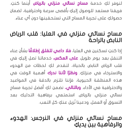
لنوفر لكِ خدمة
مساج نسائي منزلي بالرياض
أينما كنتِ.
فريقنا مستعد للوصول إليكِ بأقصى سرعة واحترافية، لضمان
حصولكِ على تجربة المساج التي تستحقينها دون أي عناء.
مساج نسائي منزلي في العليا: قلب الرياض
النابض بالراحة
إذا كنتِ تسكنين في العليا،
فلا داعي للقلق إطلاقًا
بشأن عناء
التنقل بعد يوم طويل.
على العكس،
خدماتنا تصل إليكِ في
قلب الرياض النابض بالحياة، لتقدم لكِ لحظات من الهدوء
والاسترخاء في منزلكِ.
ونظرًا لأننا ندرك
أهمية الوقت في
هذه المنطقة الحيوية، فإننا نلتزم بالدقة في المواعيد
والاحترافية في الأداء.
وبالتالي،
نضمن لكِ أفضل تجربة مساج
نسائي منزلي بالرياض. استمتعي برفاهية التدليك بعد
التسوق أو العمل، ودعينا نُزيل عنكِ كل التعب.
مساج نسائي منزلي في النرجس: الهدوء
والرفاهية بين يديكِ