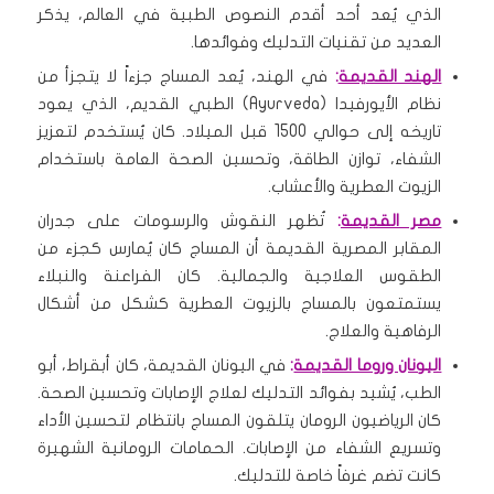
الذي يُعد أحد أقدم النصوص الطبية في العالم، يذكر
العديد من تقنيات التدليك وفوائدها.
الهند القديمة
:
في الهند، يُعد المساج جزءاً لا يتجزأ من
نظام الأيورفيدا (Ayurveda) الطبي القديم، الذي يعود
تاريخه إلى حوالي 1500 قبل الميلاد. كان يُستخدم لتعزيز
الشفاء، توازن الطاقة، وتحسين الصحة العامة باستخدام
الزيوت العطرية والأعشاب.
مصر القديمة
:
تُظهر النقوش والرسومات على جدران
المقابر المصرية القديمة أن المساج كان يُمارس كجزء من
الطقوس العلاجية والجمالية. كان الفراعنة والنبلاء
يستمتعون بالمساج بالزيوت العطرية كشكل من أشكال
الرفاهية والعلاج.
اليونان وروما القديمة
:
في اليونان القديمة، كان أبقراط، أبو
الطب، يُشيد بفوائد التدليك لعلاج الإصابات وتحسين الصحة.
كان الرياضيون الرومان يتلقون المساج بانتظام لتحسين الأداء
وتسريع الشفاء من الإصابات. الحمامات الرومانية الشهيرة
كانت تضم غرفاً خاصة للتدليك.