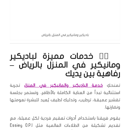
باديكير ومانيكير في المنزل بالرياض
🧖‍♀️ خدمات مميزة لباديكير
ومانيكير في المنزل بالرياض –
رفاهية بين يديك
تمنحكِ
خدمة الباديكير والمانيكير في المنزل
تجربة
استثنائية تبدأ من العناية الكاملة بالأظافر، وتستمر بجلسة
تقشير عميقة، ترطيب، وتدليك لطيف يُعيد للبشرة نعومتها
ونضارتها.
يقوم فريقنا باستخدام أدوات تعقيم فردية لكل عميلة، مع
تقديم تشكيلة من الطلاءات العالمية مثل O.P.I وEssie