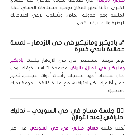
الكبرى. ولأننا نُجهّز المكان بجميع مستلزمات المساج، نُنفذ
الجلسة وفق جدولكِ الخاص، وبأسلوب يراعي احتياجاتك
البدنية والنفسية بالكامل.
💅
باديكير ومانيكير في حي الازدهار
– لمسة
جمالية بأيدي خبيرة
يوفر فريقنا المتخصص في حي الازدهار جلسات
باديكير
ومانيكير في المنزل بالرياض
مصممة لتناسب ذوقك. ومن
خلال استخدام أجود المنتجات وأحدث أدوات التجميل، نُظهر
جمال أظافركِ بكل احترافية، مع عناية فائقة بنعومة يديكِ
وقدميكِ.
🧘‍♀️
جلسة مساج في حي السويدي
– تدليك
احترافي يُعيد التوازن
تُعتبر جلسة
مساج منزلي في حي السويدي
من أكثر