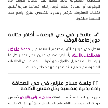
الخدمات المطلوبة حاليًا، خاصة بعد ساعات طويلة من
الوقوف أو القيادة. لذلك، نُرسل إليكِ أخصائية مدربة تُطبق
تقنيات الاسترخاء بتركيز وهدوء، لتشعري بفرق واضح بعد
الجلسة مباشرة.
💅
مانيكير في حي قرطبة
– أظافر مثالية
دون إضاعة الوقت
سكان حي قرطبة الآن يمكنهم الاستمتاع بـ
خدمة
مانيكير
في المنزل بالرياض
بأسلوب عصري وأنيق. نحن نُحضّر كل ما
يلزم لجلسة تجميل أظافركِ، من أدوات التعقيم إلى الطلاءات
الفاخرة، مع ضمان بيئة صحية مريحة داخل منزلك.
🧖‍♀️
جلسة مساج منزلي في حي الصحافة
–
راحة بدنية ونفسية بكل معنى الكلمة
في حي الصحافة، نُنفذ جلسات
مساج منزلي بالرياض
بأقصى
درجات الخصوصية والاهتمام بالتفاصيل. نحن نُهيئ لكِ جلسة