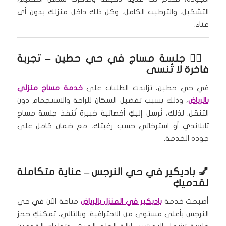
التشكيل، والترطيب الكامل، وكل ذلك داخل منزلك بدون أي
عناء.
🧘‍♀️
جلسة مساج في حي حطين
– تجربة
فاخرة لا تُنسى
في حي حطين، تزايدت الطلبات على
خدمة مساج منزلي
بالرياض
، وذلك بسبب تفضيل السكان للراحة والاستجمام دون
التنقل. لذلك، نُرسل إليكِ أخصائية خبيرة تُنفذ جلسة مساج
تايلاندي أو استرخائي حسب رغبتك، مع ضمان كامل على
جودة الخدمة.
💅
باديكير في حي النرجس
– عناية متكاملة
لقدميكِ
أصبحت خدمة
باديكير في المنزل بالرياض
متاحة الآن في حي
النرجس بأعلى مستوى من الاحترافية. وبالتالي، يُمكنكِ حجز