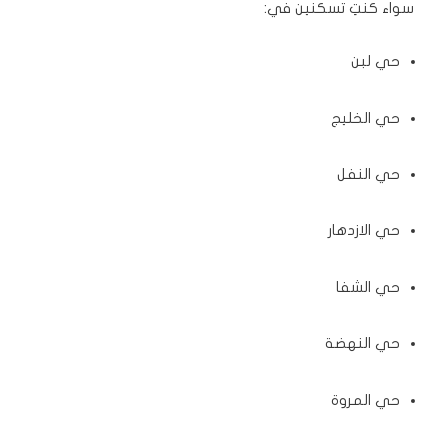
سواء كنتِ تسكنين في:
حي لبن
حي الخليج
حي النفل
حي الازدهار
حي الشفا
حي النهضة
حي المروة