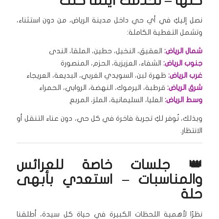
كلها – نخدمك أينما كنت
نصل إليكِ في أي حي داخل مدينة الرياض، من دون استثناء،
وتشمل التغطية الكاملة:
شمال الرياض:
العقيق، النخيل، حطين، الملقا، الندى
جنوب الرياض:
الشفاء، العزيزية، الحزم، المنصورة
غرب الرياض:
ظهرة لبن، السويدي الغربي، البديعة، العريجاء
شرق الرياض:
قرطبة، اليرموك، النهضة، الروابي، الحمراء
وسط الرياض:
العليا، السليمانية، الملز، المربع
وبذلك، نُوفر لكِ تجربة فاخرة في كل حي، دون عناء التنقل أو
الانتظار.
👑 جلسات خاصة للعرائس
والمناسبات – استعدي بأبهى
حلة
نظرًا لأهمية اللحظات الكبيرة في حياة كل سيدة، أطلقنا