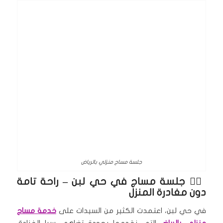
جلسة مساج منزلي بالرياض
🧖‍♀️
جلسة مساج في حي لبن
– راحة تامة
دون مغادرة المنزل
في حي لبن، اعتمدت الكثير من السيدات على
خدمة مساج
منزلي بالرياض
التي نقدمها بجودة تضاهي سبا الفنادق