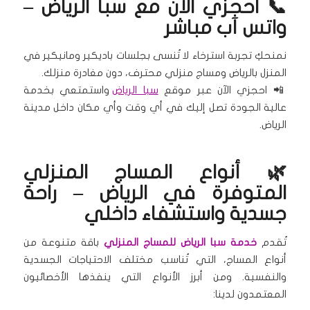
📞 احجزي الآن مع سبا الرياض –
واتس آب مباشر
نمنحكِ تجربة استرخاء لا تُنسى بجلسات باديكير ومانيكير في
المنزل بالرياض ومساج منزلي محترف، دون مغادرة منزلك.
📲 احجزي الآن عبر موقع
سبا الرياض
واستمتعي بخدمة
عالية الجودة تصل إليك في أي وقت وأي مكان داخل مدينة
الرياض.
🌿 أنواع المساج المنزلي
المتوفرة في الرياض – راحة
جسدية واستشفاء داخلي
تُقدم
خدمة سبا الرياض للمساج المنزلي
باقة متنوعة من
أنواع المساج، التي تُناسب مختلف الاحتياجات الجسدية
والنفسية. ومن أبرز الأنواع التي ينفذها الأخصائيون
المعتمدون لدينا: