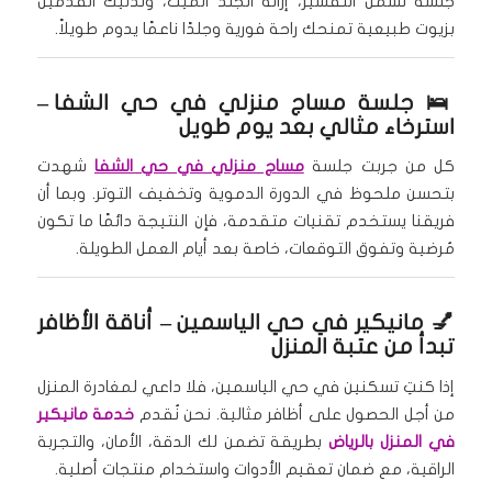
جلسة تشمل التقشير، إزالة الجلد الميت، وتدليك القدمين
بزيوت طبيعية تمنحك راحة فورية وجلدًا ناعمًا يدوم طويلاً.
🛌
جلسة مساج منزلي في حي الشفا
–
استرخاء مثالي بعد يوم طويل
كل من جربت جلسة
مساج منزلي في حي الشفا
شهدت
بتحسن ملحوظ في الدورة الدموية وتخفيف التوتر. وبما أن
فريقنا يستخدم تقنيات متقدمة، فإن النتيجة دائمًا ما تكون
مُرضية وتفوق التوقعات، خاصة بعد أيام العمل الطويلة.
💅
مانيكير في حي الياسمين
– أناقة الأظافر
تبدأ من عتبة المنزل
إذا كنتِ تسكنين في حي الياسمين، فلا داعي لمغادرة المنزل
من أجل الحصول على أظافر مثالية. نحن نُقدم
خدمة مانيكير
في المنزل بالرياض
بطريقة تضمن لك الدقة، الأمان، والتجربة
الراقية، مع ضمان تعقيم الأدوات واستخدام منتجات أصلية.