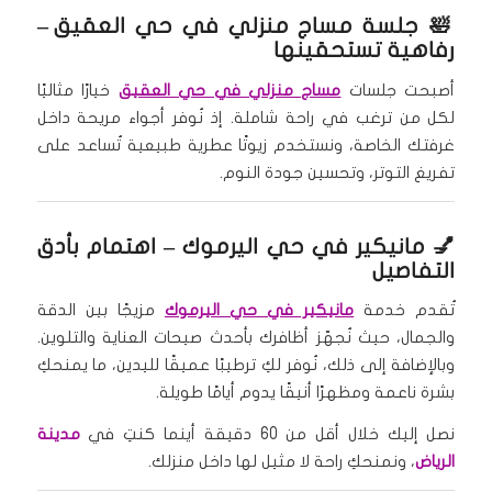
🛀
جلسة مساج منزلي في حي العقيق
–
رفاهية تستحقينها
أصبحت جلسات
مساج منزلي في حي العقيق
خيارًا مثاليًا
لكل من ترغب في راحة شاملة. إذ نُوفر أجواء مريحة داخل
غرفتك الخاصة، ونستخدم زيوتًا عطرية طبيعية تُساعد على
تفريغ التوتر، وتحسين جودة النوم.
💅 مانيكير في حي اليرموك – اهتمام بأدق
التفاصيل
تُقدم خدمة
مانيكير في حي اليرموك
مزيجًا بين الدقة
والجمال، حيث نُجهّز أظافرك بأحدث صيحات العناية والتلوين.
وبالإضافة إلى ذلك، نُوفر لكِ ترطيبًا عميقًا لليدين، ما يمنحكِ
بشرة ناعمة ومظهرًا أنيقًا يدوم أيامًا طويلة.
نصل إليك خلال أقل من 60 دقيقة أينما كنتِ في
مدينة
الرياض
، ونمنحكِ راحة لا مثيل لها داخل منزلك.