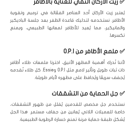
✅ زيت الأركان النقي للعناية بالأظافر
يُعتبر زيت الأركان أحد العناصر الفعّالة في ترميم وتقوية
الأظافر. نستخدمه لتدليك قاعدة الظفر بعد جلسة الباديكير
والمانيكير، مما يُعيد للأظافر لمعانها الطبيعي، ويمنع
تكسرها.
✅ ملمع الأظافر من O.P.I
لأننا نُدرك أهمية المظهر الأنيق، اخترنا ملمعات طلاء أظافر
ذات ثبات طويل وتأثير لامع مثل O.P.I وEssie. كل طلاء نُقدمه
يُجفف سريعًا ويُحافظ على مظهره لأيام طويلة.
✅ جل الحماية من التشققات
نستخدم جل مخصص للقدمين يُقلل من ظهور التشققات،
خاصة للعميلات اللاتي يُعانين من جفاف مستمر. هذا الجل
يُشكل طبقة حماية مرنة تمنع خسارة الرطوبة الطبيعية.