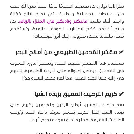
نظرًا لأننا نُولي كل تفصيلة اهتمامًا خاصًا، فقد اخترنا لكِ نخبة
من المنتجات التجميلية والطبية التي تمنح نتائج فعّالة
وآمنة أثناء جلسة
مانيكير وباديكير في المنزل بالرياض
. كل
منتج نُقدمه خضع لاختبارات الجودة العالمية، ويُستخدم
ضمن جلساتنا بشكل مدروس. إليكِ أبرز الترشيحات:
✅ مقشر القدمين الطبيعي من أملاح البحر
نستخدم هذا المقشر لتنعيم الجلد، وتحفيز الدورة الدموية
في القدمين. وبفضل احتوائه على الزيوت الطبيعية، يُسهم
في إزالة خلايا الجلد الميت، مما يُعزز مظهر البشرة فورًا.
✅ كريم الترطيب العميق بزبدة الشيا
بعد مرحلة التقشير، نُرطب اليدين والقدمين بكريم غني
بزبدة الشيا. هذا الكريم يندمج سريعًا داخل الجلد ويُرطب
الطبقات العميقة، مما يمنحكِ نعومة تدوم لأيام.