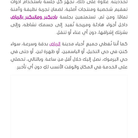
تحددينه. علاوة على ذلك، نُجهّز كل جلسة باستخدام أدوات
تعقيم شخصية ومنتجات أصلية، لضمان تجربة نظيفة وآمنة
تمامًا. ومن ثم، تستمتعين بجلسة
باديكير ومانيكير بالرياض
داخل أجواء هادئة ومريحة تُعيد إلى جسمك نشاطه، وإلى
بشرتك إشراقها، دون أي عناء أو تنقل.
كما أننا نُغطي جميع أحياء مدينة
الرياض
بدقة وسرعة، سواء
كنتِ في حي النخيل، أو الياسمين، أو ظهرة لبن، أو حتى في
حي اليرموك، نصل إليك خلال أقل من ساعة. وبالتالي، تحصلي
على الخدمة في المكان والوقت الأنسب لكِ دون أي تأخير.