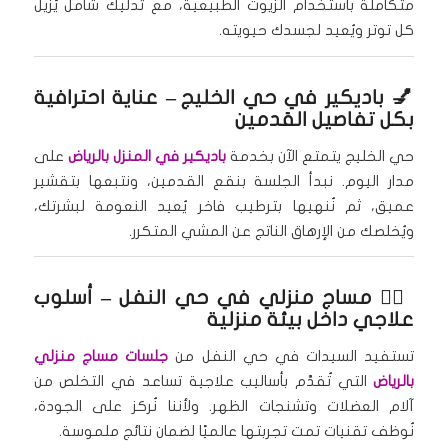
متكاملة باستخدام الزيوت الطبيعية، مع تدليك شامل يُزيل
كل توتر ويُعيد لجسدك حيويته.
💅
باديكير في حي الخليج
– عناية احترافية
بكل تفاصيل القدمين
حي الخليج يتمتع الآن بخدمة
باديكير في المنزل بالرياض
على
مدار اليوم. نبدأ الجلسة بنقع القدمين، ونتبعها بتقشير
عميق، ثم نُنهيها بترطيب فاخر يُعيد النعومة لبشرتك،
ويُخلصك من الإرهاق الناتج عن المشي المتكرر.
🧘‍♀️
مساج منزلي في حي النفل
– أسلوب
علاجي داخل بيئة منزلية
تستفيد السيدات في حي النفل من
جلسات مساج منزلي
بالرياض
التي تُقدَّم بأساليب علاجية تساعد في التخلص من
آلام العضلات وتشنجات الظهر. ولأننا نُركز على الجودة،
نُوظف تقنيات تمت تجربتها عالميًا لضمان نتائج ملموسة.