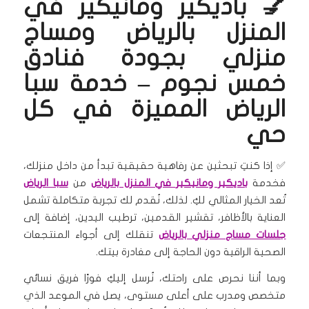
💅 باديكير ومانيكير في
المنزل بالرياض ومساج
منزلي بجودة فنادق
خمس نجوم – خدمة سبا
الرياض المميزة في كل
حي
✅ إذا كنتِ تبحثين عن رفاهية حقيقية تبدأ من داخل منزلك،
فخدمة
باديكير ومانيكير في المنزل بالرياض
من
سبا الرياض
تُعد الخيار المثالي لكِ. لذلك، نُقدم لك تجربة متكاملة تشمل
العناية بالأظافر، تقشير القدمين، ترطيب اليدين، إضافة إلى
جلسات مساج منزلي بالرياض
تنقلك إلى أجواء المنتجعات
الصحية الراقية دون الحاجة إلى مغادرة بيتك.
وبما أننا نحرص على راحتك، نُرسل إليكِ فورًا فريق نسائي
متخصص ومدرب على أعلى مستوى، يصل في الموعد الذي