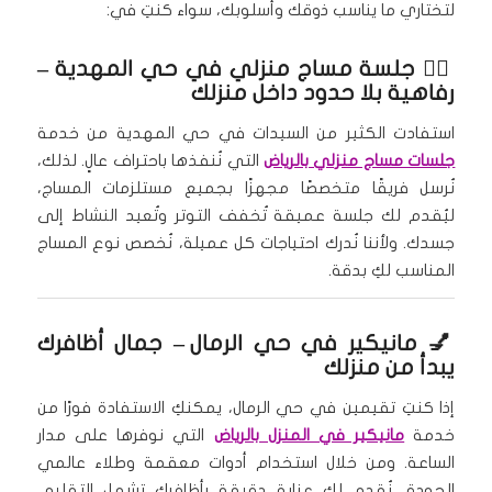
لتختاري ما يناسب ذوقك وأسلوبك، سواء كنتِ في:
🧖‍♀️
جلسة مساج منزلي في حي المهدية
–
رفاهية بلا حدود داخل منزلك
استفادت الكثير من السيدات في حي المهدية من خدمة
جلسات مساج منزلي بالرياض
التي نُنفذها باحتراف عالٍ. لذلك،
نُرسل فريقًا متخصصًا مجهزًا بجميع مستلزمات المساج،
ليُقدم لك جلسة عميقة تُخفف التوتر وتُعيد النشاط إلى
جسدك. ولأننا نُدرك احتياجات كل عميلة، نُخصص نوع المساج
المناسب لكِ بدقة.
💅
مانيكير في حي الرمال
– جمال أظافرك
يبدأ من منزلك
إذا كنتِ تقيمين في حي الرمال، يمكنكِ الاستفادة فورًا من
خدمة
مانيكير في المنزل بالرياض
التي نوفرها على مدار
الساعة. ومن خلال استخدام أدوات معقمة وطلاء عالمي
الجودة، نُقدم لك عناية دقيقة بأظافرك تشمل التقليم،