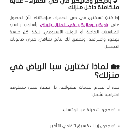
💅
باديكير ومانيكير في حي الحمراء
– عناية
متكاملة داخل منزلك
إذا كنتِ تسكنين في حي الحمراء، فبإمكانك الآن الحصول
على
باديكير ومانيكير في المنزل بالرياض
بأسلوب يناسب
المناسبات الخاصة أو الروتين الأسبوعي. نُنفذ كل جلسة
بهدوء واحترافية، ونُحقق لكِ نتائج تضاهي كبرى صالونات
التجميل.
🏡 لماذا تختارين سبا الرياض في
منزلك؟
نحن لا نُقدم خدمات عشوائية، بل نعمل ضمن منظومة
احترافية تشمل:
✅ حجوزات مرنة عبر الواتساب.
✅ جدول زيارات مُسبق لتفادي التأخير.