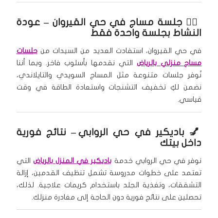
🧖‍♀️
جلسة مساج في حي القيروان
– عودة
النشاط بجلسة واحدة فقط
في حي القيروان، استفادت العديد من السيدات من
جلسات
مساج منزلي بالرياض
التي نقدمها بأسلوب فاخر. وبما أننا
نُوفر جلسات متنوعة مثل المساج السويدي والتايلاندي،
نضمن لكِ تخفيف التشنجات واستعادة الطاقة في وقت
قياسي.
💅
باديكير في حي الروابي
– نتائج فورية
داخل بيتك
نوفر في حي الروابي خدمة
باديكير في المنزل بالرياض
التي
تعتمد على خطوات مدروسة تشمل تنظيف القدمين، إزالة
التشققات، وتغذية الجلد باستخدام كريمات علاجية. لذلك،
تحصلين على نتائج فورية دون الحاجة إلى مغادرة منزلك.