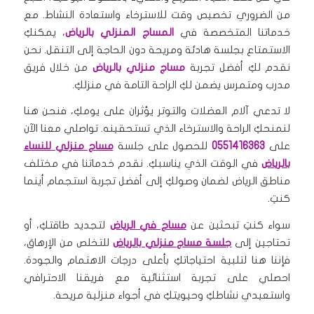
من الضروري تخصيص وقت للاسترخاء واستعادة النشاط. مع
خدماتنا المتخصصة في
المساج المنزلي بالرياض
، يمكنكِ
الاستمتاع بجلسة هادئة ومريحة دون الحاجة إلى التنقل. نحن
نقدم لكِ أفضل تجربة
مساج منزلي بالرياض
من خلال فريق
مدرب ومتمرس يضمن لكِ الراحة التامة في منزلكِ.
لا تدعي آلام العضلات والتوتر يؤثران على يومكِ، فنحن هنا
لنمنحكِ الراحة والاسترخاء الذي تستحقينه. تواصلي معنا الآن
على
0551416363
للحصول على جلسة
مساج منزلي للنساء
بالرياض
في الوقت الذي يناسبكِ. نقدم خدماتنا في مختلف
مناطق الرياض لضمان وصولكِ إلى أفضل تجربة استجمام أينما
كنتِ.
سواء كنتِ تبحثين عن
مساج في الرياض
لتجديد طاقتكِ، أو
تحتاجين إلى
جلسة مساج منزلي بالرياض
للتخلص من الإرهاق،
فإننا هنا لتلبية احتياجاتكِ بأعلى درجات الاهتمام والجودة.
احصلي على تجربة استثنائية مع فريقنا الاحترافي
واستعيدي نشاطكِ وحيويتكِ في أجواء منزلية مريحة.