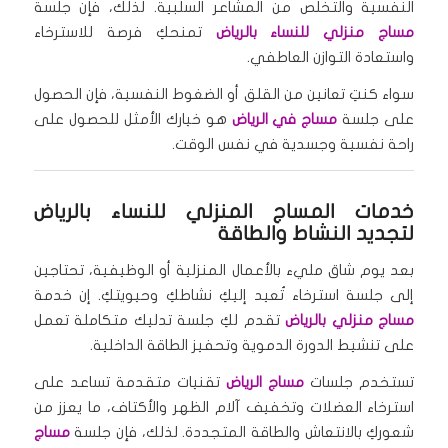
النفسية والتخلص من المشاعر السلبية. لذلك، فإن جلسة
مساج منزلي للنساء بالرياض
تمنحكِ فرصة للاسترخاء
واستعادة التوازن العاطفي.
سواء كنتِ تعانين من القلق أو الضغوط النفسية، فإن الحصول
على جلسة
مساج في الرياض
هو خيارك الأمثل للحصول على
راحة نفسية وجسدية في نفس الوقت.
خدمات المساج المنزلي للنساء بالرياض
لتجديد النشاط والطاقة
بعد يوم شاق مليء بالأعمال المنزلية أو الوظيفية، تحتاجين
إلى جلسة استرخاء تُعيد إليكِ نشاطكِ وحيويتكِ. إن خدمة
مساج منزلي بالرياض
تقدم لكِ جلسة تدليك متكاملة تعمل
على تنشيط الدورة الدموية وتحفيز الطاقة الداخلية.
تستخدم جلسات
مساج الرياض
تقنيات متقدمة تساعد على
استرخاء العضلات وتخفيف آلام الظهر والأكتاف، ما يعزز من
شعوركِ بالانتعاش والطاقة المتجددة. لذلك، فإن جلسة
مساج