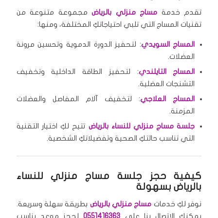
تقدم خدمة
مساج منزلي بالرياض
مجموعة متنوعة من
تقنيات المساج التي تلبي احتياجاتكِ المختلفة، ومنها:
المساج السويدي
: لتحفيز الدورة الدموية وتحسين مرونة
العضلات.
المساج التايلندي
: لتحفيز الطاقة الداخلية وتخفيف
التشنجات العضلية.
المساج العلاجي
: لتخفيف آلام المفاصل والعضلات
المزمنة.
جلسة مساج منزلي للنساء بالرياض
تتيح لكِ اختيار التقنية
التي تناسب حالتكِ الصحية وتفضيلاتكِ الشخصية.
كيفية حجز جلسة مساج منزلي للنساء
بالرياض بسهولة
نوفر لكِ خدمات
مساج منزلي بالرياض
بطريقة سهلة وسريعة.
يمكنكِ الاتصال بنا على
0551416363
لحجز موعد يناسب