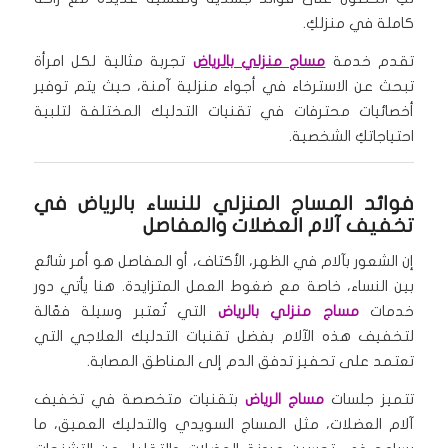
كاملة في منزلكِ.
تقدم خدمة
مساج منزلي بالرياض
تجربة مثالية لكل امرأة
تبحث عن الاسترخاء في أجواء منزلية آمنة، حيث يتم توفير
أخصائيات محترفات في تقنيات التدليك المختلفة لتلبية
احتياجاتكِ الشخصية.
فوائد المساج المنزلي للنساء بالرياض في
تخفيف آلام العضلات والمفاصل
إن الشعور بآلام في الظهر، الأكتاف، أو المفاصل هو أمر شائع
بين النساء، خاصة مع ضغوط العمل المتزايدة. هنا يأتي دور
خدمات
مساج منزلي بالرياض
التي تُعتبر وسيلة فعّالة
لتخفيف هذه الآلام بفضل تقنيات التدليك العلاجي التي
تعتمد على تحفيز تدفق الدم إلى المناطق المصابة.
تتميز جلسات
مساج الرياض
بتقنيات متخصصة في تخفيف
آلام العضلات، مثل المساج السويدي والتدليك العميق، ما