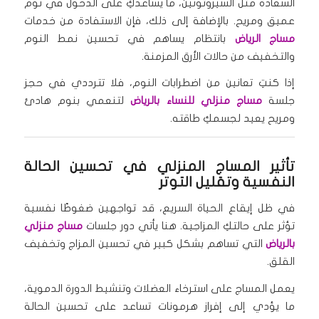
السعادة مثل السيروتونين، ما يساعدكِ على الدخول في نوم
عميق ومريح. بالإضافة إلى ذلك، فإن الاستفادة من خدمات
مساج الرياض
بانتظام يساهم في تحسين نمط النوم
والتخفيف من حالات الأرق المزمنة.
إذا كنتِ تعانين من اضطرابات النوم، فلا تترددي في حجز
جلسة
مساج منزلي للنساء بالرياض
لتنعمي بنوم هادئ
ومريح يعيد لجسمكِ طاقته.
تأثير المساج المنزلي في تحسين الحالة
النفسية وتقليل التوتر
في ظل إيقاع الحياة السريع، قد تواجهين ضغوطًا نفسية
تؤثر على حالتكِ المزاجية. هنا يأتي دور جلسات
مساج منزلي
بالرياض
التي تساهم بشكل كبير في تحسين المزاج وتخفيف
القلق.
يعمل المساج على استرخاء العضلات وتنشيط الدورة الدموية،
ما يؤدي إلى إفراز هرمونات تساعد على تحسين الحالة