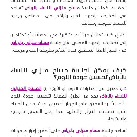
يساعد في تحسين مرونة العضلات والتقليل من التشنجات
العضلية. كما أن جلسة
مساج منزلي للنساء بالرياض
تساعد
في تخفيف الإجهاد الذي يتراكم في المفاصل ويعيد
للجسم حيويته ونشاطه.
لذا، إن كنتِ تعانين من آلام متكررة في العضلات أو تحتاجين
إلى تخفيف الإجهاد العضلي، فإن جلسة
مساج منزلي بالرياض
هي الخيار الأمثل لتحقيق هذه النتائج بطريقة آمنة ومريحة.
كيف يمكن لجلسة مساج منزلي للنساء
بالرياض تحسين جودة النوم؟
هل تعانين من اضطرابات النوم أو الأرق؟ إن
المساج المنزلي
للنساء بالرياض
يعد من الطرق الفعالة لتحسين جودة النوم
بفضل تأثيره العميق على الجهاز العصبي. حيث يعمل التدليك
على تخفيف التوتر والقلق، مما يعزز الشعور بالهدوء
والاسترخاء.
تساعد جلسة
مساج منزلي بالرياض
على تحفيز إفراز هرمونات