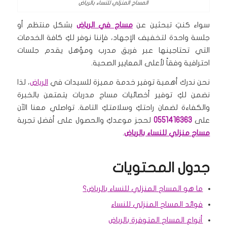
المساج المنزلي للنساء بالرياض
سواء كنتِ تبحثين عن
مساج في الرياض
بشكل منتظم أو
جلسة واحدة لتخفيف الإجهاد، فإننا نوفر لكِ كافة الخدمات
التي تحتاجينها عبر فريق مدرب ومؤهل يقدم جلسات
احترافية وفقاً لأعلى المعايير الصحية.
نحن ندرك أهمية توفير خدمة مميزة للسيدات في
الرياض
، لذا
نضمن لكِ توفير أخصائيات مساج مدربات يتمتعن بالخبرة
والكفاءة لضمان راحتكِ وسلامتكِ التامة. تواصلي معنا الآن
على
0551416363
لحجز موعدكِ والحصول على أفضل تجربة
مساج منزلي للنساء بالرياض
.
جدول المحتويات
ما هو المساج المنزلي للنساء بالرياض؟
فوائد المساج المنزلي للنساء
أنواع المساج المتوفرة بالرياض