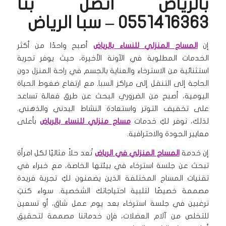
بالرياض اتصل بنا
0551416363 – سبا الرياض
إن
المساج المنزلي للنساء بالرياض
أصبح واحدًا من أكثر
الخدمات المطلوبة في الآونة الأخيرة، حيث يوفر تجربة
استثنائية من الاسترخاء والعناية بالجسم في راحة المنزل دون
الحاجة إلى التنقل إلى مراكز السبا. مع ارتفاع ضغوط الحياة
اليومية، أصبح من الضروري البحث عن طرق فعالة تساعد
على تخفيف التوتر واستعادة النشاط البدني والذهني.
لذلك، نوفر لكِ خدمات
مساج منزلي للنساء بالرياض
بأعلى
معايير الجودة والاحترافية.
إن خدمة
المساج المنزلي في الرياض
تُعد حلاً مثاليًا لكل امرأة
تبحث عن جلسة استرخاء في بيئتها الخاصة، مع خبراء في
تقنيات المساج المختلفة الذين يضمنون لكِ تجربة فريدة
مصممة خصيصًا لتلبية احتياجاتك الشخصية. سواء كنتِ
ترغبين في جلسة استرخاء بعد يوم عمل شاق، أو تسعين
للتخلص من آلام العضلات، فإن خدماتنا مصممة لتحقيق