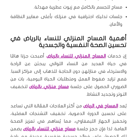
مساج للجسم بالكامل مع زيوت عطرية مهدئة.
جلسات تدليك احترافية في منزلك بأعلى معايير النظافة
والأمان.
أهمية المساج المنزلي للنساء بالرياض في
تحسين الصحة النفسية والجسدية
إن خدمات
المساج المنزلي للنساء بالرياض
أصبحت جزءًا هامًا
في حياة العديد من النساء اللواتي يبحثن عن الراحة
والاسترخاء في منازلهن دون الحاجة للذهاب إلى مراكز السبا.
فمع تزايد ضغوط العمل ومتطلبات الحياة اليومية، بات من
الضروري الحصول على جلسة
مساج منزلي بالرياض
لتخفيف
التوتر وتجديد النشاط.
يُعد
المساج في الرياض
من أكثر العلاجات الفعّالة التي تساعد
على تحسين الدورة الدموية، تخفيف التشنجات العضلية،
وتحفيز الجهاز الليمفاوي، مما يُساهم في تعزيز الصحة
العامة. لذا فإن حجز جلسة
مساج منزلي للنساء بالرياض
يضمن
لكِ الحصول على فوائد جسدية ونفسية عديدة مع راحة