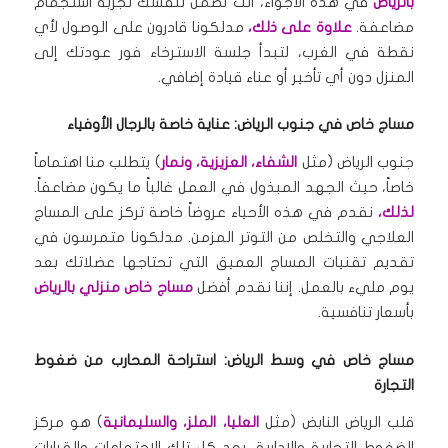
بالرياض
في هذه الأجواء، أنت تضمن لنفسك تجربة استجمام
مضاعفة.
علاوة على ذلك،
مدلكونا قادرون على الوصول لأي
نقطة في الغرب، لتبدأ جلسة الاسترخاء فور عودتك إلى
المنزل دون أي تأخير أو عناء قيادة إضافي.
مساج خاص في جنوب الرياض: عناية خاصة بالرجال الأوفياء
جنوب الرياض (مثل
الشفاء، العزيزية، ونمار
) يتطلب منا اهتماماً
خاصاً، حيث الجهد المبذول في العمل غالباً ما يكون مضاعفاً.
لذلك،
نقدم في هذه الأحياء عروضاً خاصة تركز على المساج
العلاجي والتخلص من التوتر المزمن. مدلكونا متمرسون في
تقديم تقنيات المساج العميق التي تحتاجها عضلاتك بعد
يوم مليء بالعمل. إننا نقدم أفضل
مساج خاص منزلي بالرياض
بأسعار تنافسية.
مساج خاص في وسط الرياض: استراحة المحارب من ضغوط
التجارة
قلب الرياض النابض (مثل
العليا، الملز، والسليمانية
) هو مركز
الضغوط التجارية والإدارية. بعد كل تلك الاجتماعات والقرارات