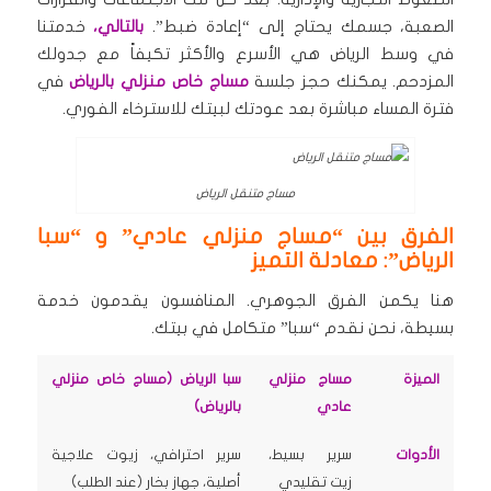
الصعبة، جسمك يحتاج إلى “إعادة ضبط”.
بالتالي،
خدمتنا
في وسط الرياض هي الأسرع والأكثر تكيفاً مع جدولك
المزدحم. يمكنك حجز جلسة
مساج خاص منزلي بالرياض
في
فترة المساء مباشرة بعد عودتك لبيتك للاسترخاء الفوري.
مساج متنقل الرياض
الفرق بين “مساج منزلي عادي” و “سبا
الرياض”: معادلة التميز
هنا يكمن الفرق الجوهري. المنافسون يقدمون خدمة
بسيطة، نحن نقدم “سبا” متكامل في بيتك.
الميزة
مساج منزلي
سبا الرياض (مساج خاص منزلي
عادي
بالرياض)
الأدوات
سرير بسيط،
سرير احترافي، زيوت علاجية
زيت تقليدي
أصلية، جهاز بخار (عند الطلب)