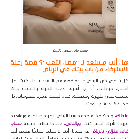
مساج خاص منزلي بالرياض
هل أنت مستعد لـ “فصل التعب”؟ قصة رحلة
الاسترخاء من باب بيتك في الرياض
كل شخص في الرياض عنده قصة مع التعب. سواء كنت رجل
أعمال، موظف، أو رب أسرة، ضغط الحياة والزحمة يترك
بصمته على ظهرك وكتفيك. هذه ليست مجرد معلومات، بل
حقيقة نعيشها يوميًا.
ولذلك،
وُلدت فكرة خدمة سبا الرياض: تجربة علاجية ورفاهية
فريدة تأتيك أينما كنت.
وبالتالي،
عندما تطلب خدمة
مساج
خاص منزلي بالرياض
من عندنا، أنت لا تطلب مدلكًا فقط؛ أنت
تطلب “مهندس راحة” خبير يفهم تماماً آلامك واحتياجاتك.