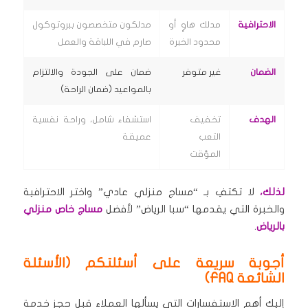
الاحترافية
مدلك هاوٍ أو
مدلكون متخصصون ببروتوكول
محدود الخبرة
صارم في اللباقة والعمل
الضمان
غير متوفر
ضمان على الجودة والالتزام
بالمواعيد (ضمان الراحة)
الهدف
تخفيف
استشفاء شامل، وراحة نفسية
التعب
عميقة
المؤقت
لذلك،
لا تكتفِ بـ “مساج منزلي عادي” واختر الاحترافية
والخبرة التي يقدمها “سبا الرياض” لأفضل
مساج خاص منزلي
بالرياض
.
أجوبة سريعة على أسئلتكم (الأسئلة
الشائعة FAQ)
إليك أهم الاستفسارات التي يسألها العملاء قبل حجز خدمة