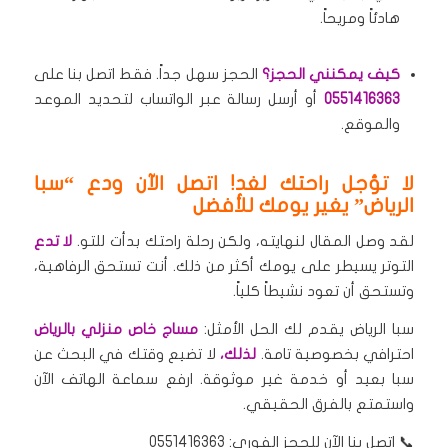
هادئاً ومريحاً.
كيف يمكنني الحجز؟
الحجز سهل جداً. فقط اتصل بنا على
0551416363
أو أرسل رسالة عبر الواتساب لتحديد الموعد
والموقع.
لا تؤجل راحتك لغد! اتصل الآن ودع “سبا
الرياض” يغير يومك للأفضل
لقد وصل المقال لنهايته، ولكن رحلة راحتك بدأت للتو.
لا تدع
التوتر يسيطر على يومك أكثر من ذلك. أنت تستحق الرفاهية،
وتستحق أن تعود نشيطاً كلياً.
سبا الرياض يقدم لك الحل الأمثل:
مساج خاص منزلي بالرياض
احترافي بخصوصية تامة.
لذلك،
لا تضيع وقتك في البحث عن
سبا بعيد أو خدمة غير موثوقة. ارفع سماعة الهاتف الآن
واستمتع بالفرق الحقيقي.
📞 اتصل بنا الآن للحجز الفوري: 0551416363