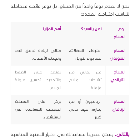
نحن لا نقدم نوعاً واحداً من المساج، بل نوفر قائمة متكاملة
لتناسب احتياجك المحدد:
نوع
لمن يناسب؟
أهم المزايا
المساج
المساج
استرخاء العضلات،
مثالي لزيادة تدفق الدم
السويدي
بعد يوم طويل
وتهدئة الأعصاب.
المساج
من يعاني من
يعتمد على الضغط
التايلندي
تشنجات وآلام
والتمديد لتحسين مرونة
مزمنة
الجسم.
المساج
الرياضيون، أو من
يركز على العضلات
الرياضي
يمارس جهد بدني
العميقة للمساعدة في
كبير
الاستشفاء.
بالتالي،
يمكن لمدربنا مساعدتك في اختيار التقنية المناسبة