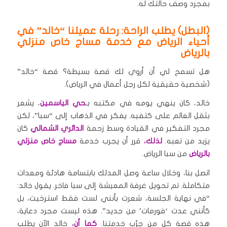
بمجرد وصف حالتك له.
(البطل) يطلب الراحة: رحلة عميلنا “خالد” في
أحياء الرياض مع خدمة مساج خاص منزلي
بالرياض
هل تسمح لي أن أروي لك قصة بسيطة؟ قصة “خالد”
(شخصية حقيقية لكل رجل أعمال في الرياض).
خالد، كان ينهي يومه في مكتبه بـ
حي الياسمين
، يشعر
بثقل العالم على كتفيه. يفكر في الذهاب إلى “سبا”، لكن
مجرد التفكير في القيادة وسط زحمة
الدائري الشمالي
كان
يزيد من تعبه.
لذلك،
قرر أن يجرب خدمة
مساج خاص منزلي
بالرياض
من سبا الرياض.
اتصل بنا، وخلال ساعة وصل المدلك بابتسامة هادئة ومعدات
متكاملة. تم تحويل غرفة المعيشة إلى سبا فاخر. يقول خالد:
“في نهاية الجلسة، شعرت بأنني لست فقط استرخيت، بل
كأنني عدت ‘فورمات’ من جديد”. هذه ليست مجرد دعاية،
هذه قصة كل من جرّب خدمتنا.
كما أن،
خالد الآن يطلب