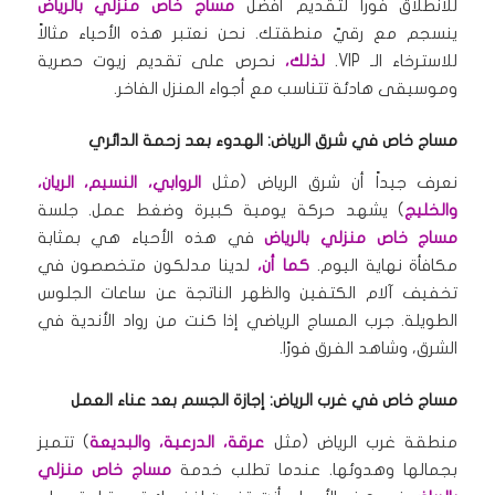
للانطلاق فوراً لتقديم أفضل
مساج خاص منزلي بالرياض
ينسجم مع رقيّ منطقتك. نحن نعتبر هذه الأحياء مثالاً
للاسترخاء الـ VIP.
لذلك،
نحرص على تقديم زيوت حصرية
وموسيقى هادئة تتناسب مع أجواء المنزل الفاخر.
مساج خاص في شرق الرياض: الهدوء بعد زحمة الدائري
نعرف جيداً أن شرق الرياض (مثل
الروابي، النسيم، الريان،
والخليج
) يشهد حركة يومية كبيرة وضغط عمل. جلسة
مساج خاص منزلي بالرياض
في هذه الأحياء هي بمثابة
مكافأة نهاية اليوم.
كما أن،
لدينا مدلكون متخصصون في
تخفيف آلام الكتفين والظهر الناتجة عن ساعات الجلوس
الطويلة. جرب المساج الرياضي إذا كنت من رواد الأندية في
الشرق، وشاهد الفرق فورًا.
مساج خاص في غرب الرياض: إجازة الجسم بعد عناء العمل
منطقة غرب الرياض (مثل
عرقة، الدرعية، والبديعة
) تتميز
بجمالها وهدوئها. عندما تطلب خدمة
مساج خاص منزلي