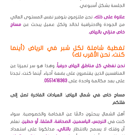
الجلسة بشكل أسبوعي.
علاوة على ذلك،
نحن ملتزمون بتوفير نفس المستوى العالي
من الجودة والاحترافية لخالد ولكل عميل يبحث عن
مساج
خاص منزلي بالرياض
.
تغطية شاملة لكل شبر في الرياض (أينما
كنت، نحن الأقرب لك)
نحن نغطي كل مناطق الرياض حرفياً.
وهذا هو سر تميزنا عن
المنافسين الذين يقتصرون على بضعة أحياء. أينما كنت، تجدنا
على بعد مكالمة واحدة على
0551416363
.
مساج خاص في شمال الرياض: العيادات الفاخرة تصل إلى
فللكم
أهل الشمال يبحثون دائمًا عن الفخامة والخصوصية. سواء
كنت في
النرجس، الياسمين، الصحافة، الملقا، أو حطين
، نعلم
أن وقتك لا يسمح بالانتظار.
بالتالي،
مدلكونا على استعداد