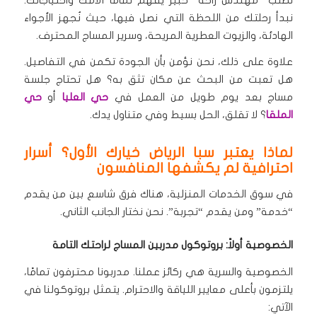
نبدأ رحلتك من اللحظة التي نصل فيها، حيث نُجهز الأجواء
الهادئة، والزيوت العطرية المريحة، وسرير المساج المحترف.
علاوة على ذلك، نحن نؤمن بأن الجودة تكمن في التفاصيل.
هل تعبت من البحث عن مكان تثق به؟ هل تحتاج جلسة
مساج بعد يوم طويل من العمل في
حي العليا
أو
حي
الملقا
؟ لا تقلق، الحل بسيط وفي متناول يدك.
لماذا يعتبر سبا الرياض خيارك الأول؟ أسرار
احترافية لم يكشفها المنافسون
في سوق الخدمات المنزلية، هناك فرق شاسع بين من يقدم
“خدمة” ومن يقدم “تجربة”. نحن نختار الجانب الثاني.
الخصوصية أولاً: بروتوكول مدربين المساج لراحتك التامة
الخصوصية والسرية هي ركائز عملنا. مدربونا محترفون تمامًا،
يلتزمون بأعلى معايير اللياقة والاحترام. يتمثل بروتوكولنا في
الآتي: