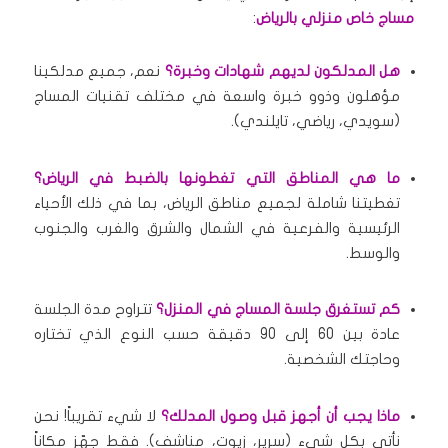
مساج خاص منزلي بالرياض
:
هل المدلكون لديهم شهادات وخبرة؟
نعم، جميع مدلكينا
مؤهلون وذوو خبرة واسعة في مختلف تقنيات المساج
(سويدي، رياضي، تايلندي).
ما هي المناطق التي تغطونها بالضبط في الرياض؟
تغطيتنا شاملة لجميع مناطق الرياض، بما في ذلك الأحياء
الرئيسية والفرعية في الشمال والشرق والغرب والجنوب
والوسط.
كم تستغرق جلسة المساج في المنزل؟
تتراوح مدة الجلسة
عادة بين 60 إلى 90 دقيقة حسب النوع الذي تختاره
وحاجتك الشخصية.
ماذا يجب أن أجهز قبل وصول المدلك؟
لا شيء تقريباً! نحن
نأتي بكل شيء (سرير، زيوت، مناشف). فقط جهّز مكاناً