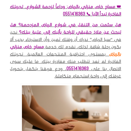
👑 مساج خاص منزلي بالرياض: وداعاً لزحمة الشوارع.. تجربتك
الفاخرة تبدأ الآن! 📞 0551416363
هل سئمت من التنقل في شوارع الرياض المزدحمة؟ هل
تبحث عن ملاذ حقيقي للراحة يأتيك إلى عتبة بيتك؟
نحن
في “سبا الرياض” ندرك أن وقتك ثمين وأن الاسترخاء يجب ألا
يكون رحلة شاقة. لذلك، نقدم لك خدمة
مساج خاص منزلي
بالرياض
بمستوى احترافية المنتجعات العالمية. تجربتك
الفاخرة لم تعد تتطلب منك مغادرة بيتك. ما عليك سوى
الاتصال بنا على
0551416363
، ودع فريقنا يتكفل بتحويل
غرفتك إلى واحة استجمام متكاملة.