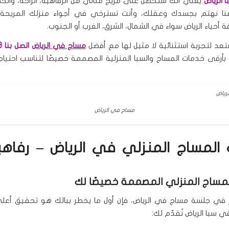
 الرياض
يعني أنك ستحصل على مزيج مثالي من الرفاهية، الراحة، وال
دعنا نهتم بجسدك وعقلك، وأنت تسترخي في أجواء منزلك المريحة
ة أحياء الرياض سواء في الشمال، الشرق، الغرب أو الجنوب.
ستعد لتجربة استثنائية لا مثيل لها مع أفضل
مساج في الرياض
اتصل بنا 0551416363
 بأرقى خدمات المساج والسبا المنزلية المصممة خصيصًا لتناسب احتيا
مساج في الرياض
المساج المنزلي في الرياض – رفاهي
مساج المنزلي المصممة خصيصًا لك
 في جلسة مساج في الرياض، فإن أول ما يخطر ببالك هو تحقيق أعل
في سبا الرياض نُقدّم لك: