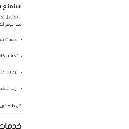
استمتع ب
لا تكتمل تج
نحن نوفر لك
جلسات تن
تقشير كام
ترطيب وتج
إزالة الجل
كل ذلك في أ
خدمات 