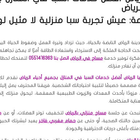
لرياض
ة: عيش تجربة سبا منزلية لا مثيل ل
ة الرياض النابضة بالحياة، حيث تزداد وتيرة العمل وضغوط الحياة ال
 الحاجة الملحّة إلى الاسترخاء واستعادة الطاقة أمرًا لا يمكن تجاهله
فكرة توفير خدمة
مساج في الرياض
اتصل بنا 0551416363
لتمنحك لحظات 
أن تغادر منزلك.
ا الرياض أفضل خدمات السبا في المنازل بجميع أحياء الرياض
نقدم لك 
ة مصممة خصيصًا لتلبية احتياجاتك الشخصية. فريقنا المحترف يصل إليك
، مزودًا بأحدث المعدات والزيوت الطبيعية المعقمة، ليحول منزلك إ
ناية المتكاملة.
تبحث عن جلسة
مساج منزلي بالرياض
لتخفيف توتر العضلات، أو عن
ج
ين حالتك الصحية، أو حتى عن
حمام مغربي فاخر
يعيد لبشرتك الحيوية
متك بأعلى درجات الاحترافية والجودة.