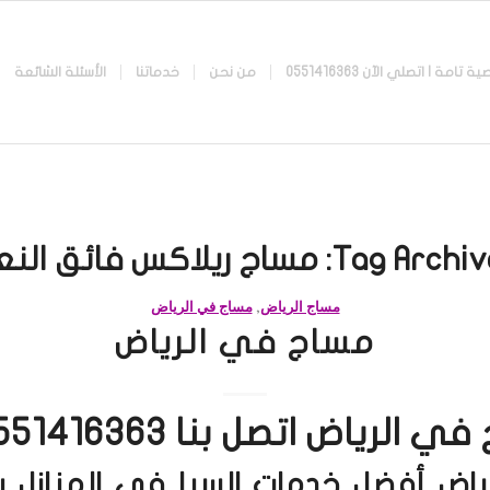
 اتصلي الآن 0551416363
من نحن
خدماتنا
الأسئلة الشائعة
Tag Archive
مساج ريلاكس فائق الن
مساج الرياض
,
مساج في الرياض
مساج في الرياض
 الرياض اتصل بنا 0551416363
رياض أفضل خدمات السبا في المنازل 