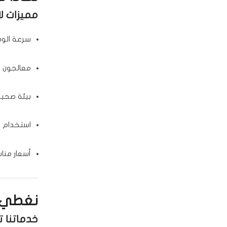
مميزات لا
سرعة الوص
معالجون م
بيئة صحية
استخدام أ
أسعار منا
نغطي ج
خدماتنا 