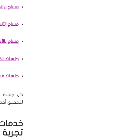
مساج ريلا
مساج الأن
مساج بالأح
جلسات الك
جلسات مس
كل جلسة ين
لتحقيق أقصى 
خدمات 
تجربة ل