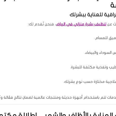
ة
افية للعناية ببشرتك
حث عن
تنظيف بشرة منزلي في الرياض
، فنحن نُقدم لك:
يق للمسام.
س السوداء والبيضاء.
يب وتغذية مكثفة للبشرة.
اجية مختارة حسب نوع بشرتك.
مات تتم باستخدام أجهزة حديثة ومنتجات عالمية لضمان نتائج فعّالة وآ
لعناية بالأظافر والشعر – إطلالة مكت