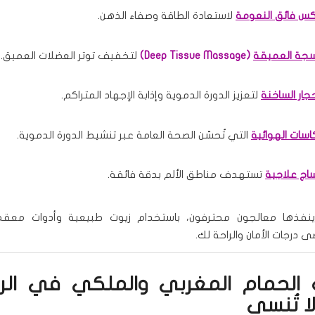
كس فائق النعومة
لاستعادة الطاقة وصفاء الذهن.
سجة العميقة
(Deep Tissue Massage)
لتخفيف توتر العضلات العميق.
جار الساخنة
لتعزيز الدورة الدموية وإذابة الإجهاد المتراكم.
اسات الهوائية
التي تُحسّن الصحة العامة عبر تنشيط الدورة الدموية.
اج علاجية
تستهدف مناطق الألم بدقة فائقة.
فذها معالجون محترفون، باستخدام زيوت طبيعية وأدوات معقمة
درجات الأمان والراحة لك.
الحمام المغربي والملكي في الر
ا تُنسى