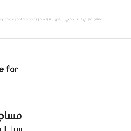
مساج منزلي للنساء في الرياض – سبا فاخر بخدمة فندقية وخصوصية تامة |
 for:
مساج في
سبا ال