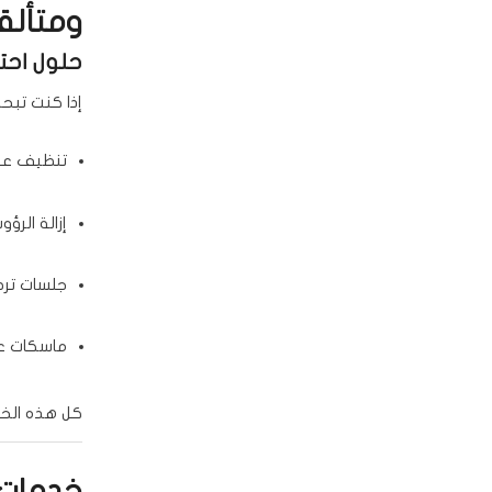
ومتألق
حلول احتر
إذا كنت تب
تنظيف عم
إزالة الرؤو
جلسات ترط
ماسكات عل
كل هذه الخد
خدمات ا