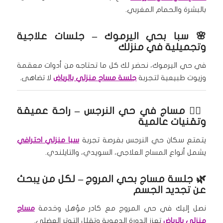
بالبشرة والحمام المغربي.
🌸 سبا بحي اليرموك – جلسات علاجية
وتجميلية في منزلك
في حي اليرموك، نحضر لك كل ما تحتاجه من أدوات معقمة
وزيوت طبيعية لتجربة
جلسة مساج منزلي بالرياض
لا تضاهى.
💆‍♀️
مساج في حي النرجس
– راحة عميقة
وتقنيات عالمية
يتمتع سكان حي النرجس بفرصة تجربة
سبا منزلي احترافي
يشمل أنواع المساج العلاجي، السويدي، والتايلندي.
🌿
جلسة مساج بحي المروج
– لكل من يبحث
عن تجديد الجسم
نصل إليك في حي المروج مع كادر مؤهل وخدمة
مساج
منزلي بالرياض
تعزز الدورة الدموية وتقلل التوتر العضلي.