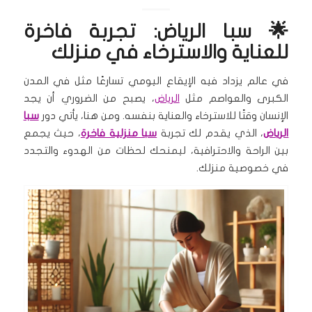
🌟 سبا الرياض: تجربة فاخرة
للعناية والاسترخاء في منزلك
في عالم يزداد فيه الإيقاع اليومي تسارعًا مثل في المدن
الكبرى والعواصم مثل
الرياض
، يصبح من الضروري أن يجد
الإنسان وقتًا للاسترخاء والعناية بنفسه. ومن هنا، يأتي دور
سبا
الرياض
، الذي يقدم لك تجربة
سبا منزلية فاخرة
، حيث يجمع
بين الراحة والاحترافية، ليمنحك لحظات من الهدوء والتجدد
في خصوصية منزلك.