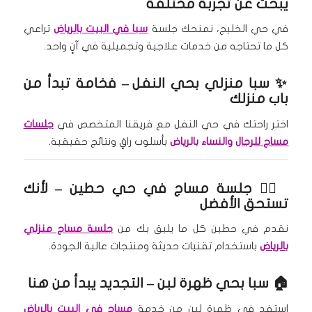
يبحث عن تجربة مختلفة
في حي الخليج، نمنحك جلسة
سبا في البيت بالرياض
تراعي
كل ما تحتاجه من خدمات علاجية وتجميلية في آنٍ واحد.
✨
سبا منزلي بحي النفل
– فخامة تبدأ من
باب منزلك
اختر راحتك في حي النفل مع فريقنا المتخصص في
جلسات
مساج للرجال
والنساء بالرياض
بأسلوب راقٍ ونتائج حقيقية.
🧖‍♀️
جلسة مساج في حي حطين
– لأنك
تستحق الأفضل
نقدم في حطين كل ما يليق بك من
جلسة مساج منزلي
بالرياض
باستخدام تقنيات حديثة ومنتجات عالية الجودة.
🏠
سبا بحي ظهرة لبن
– التجديد يبدأ من هنا
استفد في ظهرة لبن من خدمة
مساج في البيت بالرياض