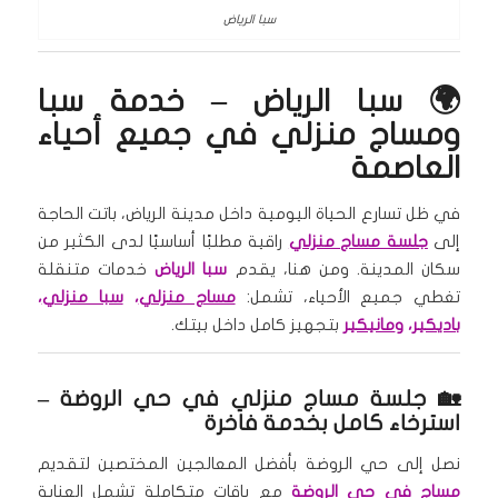
سبا الرياض
🌍 سبا الرياض – خدمة سبا
ومساج منزلي في جميع أحياء
العاصمة
في ظل تسارع الحياة اليومية داخل مدينة الرياض، باتت الحاجة
إلى
جلسة مساج منزلي
راقية مطلبًا أساسيًا لدى الكثير من
سكان المدينة. ومن هنا، يقدم
سبا الرياض
خدمات متنقلة
تغطي جميع الأحياء، تشمل:
مساج منزلي
،
سبا منزلي
،
باديكير
، و
مانيكير
بتجهيز كامل داخل بيتك.
🏡 جلسة مساج منزلي في حي الروضة –
استرخاء كامل بخدمة فاخرة
نصل إلى حي الروضة بأفضل المعالجين المختصين لتقديم
مساج في حي الروضة
مع باقات متكاملة تشمل العناية