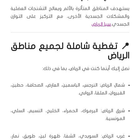
يستهدف المناطق المتأثرة بالألم ويعالج التشنجات العضلية
والمشكلات الجسدية الأخرى، مع التركيز على التوازن
الجسدي.
سبا الرياض
📍 تغطية شاملة لجميع مناطق
الرياض
نصل إليك أينما كنت في الرياض، بما في ذلك:
شمال الرياض: النرجس، الياسمين، العارض، الصحافة، حطين،
القيروان، الملقا، الروابي.
شرق الرياض: اليرموك، الحمراء، الخليج، النسيم، السلي،
المونسية.
غرب الرياض: السويدي، الشفا، ظهرة لبن، طويق، نمار،