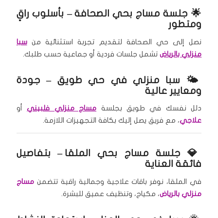
🌟
جلسة مساج بحي الصحافة
– بأسلوب راقٍ
ومتطور
نصل إلى حي الصحافة لتقديم تجربة استثنائية من
سبا
منزلي بالرياض
تشمل جلسات فردية أو جماعية حسب طلبك.
🌤️
سبا منزلي في حي طويق
– جودة
ومعايير عالية
دلل نفسك في طويق بجلسة
مساج منزلي فلبيني
أو
علاجي
، مع فريق يصل إليك بكافة التجهيزات اللازمة.
💎
جلسة مساج بحي الملقا
– بتفاصيل
فائقة العناية
في الملقا، نوفر باقات علاجية وجمالية راقية تتضمن
مساج
منزلي بالرياض
، مكياج، وتنظيف عميق للبشرة.