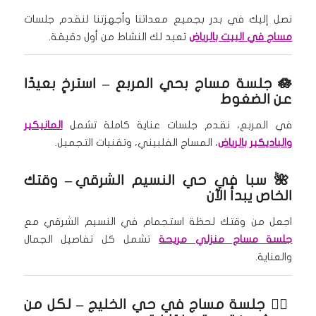
نصل إليك في بدر بجميع معداتنا وأجهزتنا لنقدم جلسات
مساج في البيت بالرياض
تعيد لك النشاط من أول دقيقة.
🪷
جلسة مساج بحي المربع
– استرخِ بعيدًا
عن الضغوط
في المربع، نقدم جلسات عناية كاملة تشمل
المانيكير
والباديكير بالرياض
، المساج الفلبيني، وتقنيات التجميل.
🌺
سبا في حي النسيم الشرقي
– وقتك
الخاص يبدأ الآن
اجعل من وقتك لحظة استجمام في النسيم الشرقي مع
جلسة مساج منزلي مريحة
تشمل كل تفاصيل الجمال
والعناية.
🧘‍♂️
جلسة مساج في حي الخليج
– لكل من