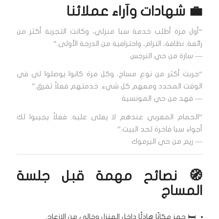
💼 شهادات وآراء عملائنا
“أول مرة أطلب خدمة سبا منزلي، وكانت التجربة أكثر من
رائعة. نظافة، التزام، واحترافية من الدرجة الأولى.”
— سارة من حي النرجس
“جربت أكثر من نوع مساج، وكل مرة كانوا يوصلوا لي في
الوقت المحدد ومعهم كل شيء. خدمتهم فعلاً تفرق.”
— فهد من حي المونسية
“الحمام المغربي عندهم لا يعلى عليه. فعلاً يجيبوا لك
أجواء سبا فاخرة لحد البيت.”
— ريم من حي اليرموك
🧭 نصائح مهمة قبل جلسة
المساج
🛏️ جهز مكانًا هادئًا داخل المنزل وخالي من الإزعاج.