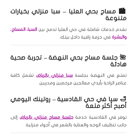
🏙️
مساج بحي العليا
– سبا منزلي بخيارات
متنوعة
نقدم خدمات شاملة في حي العليا تدمج بين
السبا، المساج،
والبشرة
في حزمة راقية داخل بيتك.
🌺
جلسة مساج بحي النهضة
– تجربة صحية
هادئة
تمتع في النهضة بجلسة
سبا منزلي بالرياض
تشمل كافة
عناصر الراحة بأيدي معالجين مرخصين ومدربين.
🛁
سبا في حي القادسية
– روتينك اليومي
أصبح أكثر متعة
نوفر في القادسية خدمة
جلسة مساج منزلي بالرياض
إلى
جانب تنظيف الوجه والعناية بالشعر في أجواء منزلية.