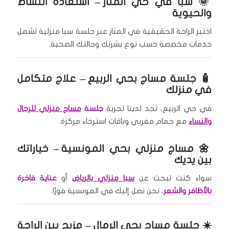
🌞
سبا في حي المنار
– استعادة النشاط
والحيوية
اختبر الراحة الحقيقية في المنار عبر جلسة سبا منزلية تشمل
خدمات مخصصة حسب نوع بشرتك وحالتك الصحية.
🧴
جلسة مساج بحي الربيع
– علاج متكامل
في منزلك
في حي الربيع، تجد لدينا تجربة
جلسة
مساج منزلي للرجال
والنساء
مع حمام مغربي وباقات استرخاء مركزة.
🌼
مساج منزلي بحي المونسية
– خياراتك
بين يديك
سواء كنت تبحث عن
سبا منزلي بالرياض
أو
عناية فاخرة
بالأظافر والشعر
، نحن نصل إليك في المونسية فورًا.
☀️
جلسة مساج بحي الرمال
– مزيج بين الراحة