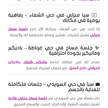
🧘‍♀️
سبا منزلي في حي الشفاء
– رفاهية
يومية في مكانك
إذا كنت في حي الشفاء، يمكنك الآن حجز
جلسة مساج
منزلي
تشمل استرخاء، تقشير، وعناية متخصصة لك ولأسرتك.
✨
جلسة مساج في حي غرناطة
– باديكير
ومانيكير بجودة احترافية
نقدم لك في غرناطة خدمة
مانيكير بالرياض
و
باديكير
احترافي داخل المنزل
، مع جلسات استرخاء فندقية.
💼
سبا في حي السويدي
– جلسات متكاملة
للعناية بالجسم
دلل نفسك في حي السويدي عبر
جلسة مساج منزلي فاخرة
تشمل تنظيف البشرة، إزالة الجلد الميت، والمساج العميق.