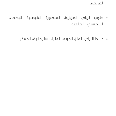
العريجاء.
جنوب الرياض: العزيزية، المنصورة، الفيصلية، البطحاء،
الشميسي، الخالدية.
وسط الرياض: الملز، المربع، العليا، السليمانية، المعذر.