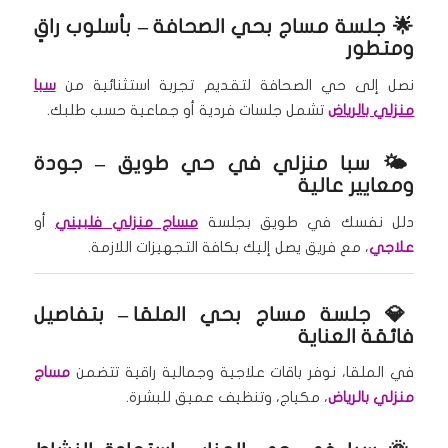
🌟
جلسة مساج بحي الصحافة
– بأسلوب راقٍ
ومتطور
نصل إلى حي الصحافة لتقديم تجربة استثنائية من
سبا
منزلي بالرياض
تشمل جلسات فردية أو جماعية حسب طلبك.
🌤️
سبا منزلي في حي طويق
– جودة
ومعايير عالية
دلل نفسك في طويق بجلسة
مساج منزلي فلبيني
أو
علاجي
، مع فريق يصل إليك بكافة التجهيزات اللازمة.
💎
جلسة مساج بحي الملقا
– بتفاصيل
فائقة العناية
في الملقا، نوفر باقات علاجية وجمالية راقية تتضمن
مساج
منزلي بالرياض
، مكياج، وتنظيف عميق للبشرة.