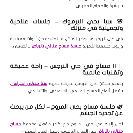
بالبشرة والحمام المغربي.
🌸 سبا بحي اليرموك – جلسات علاجية
وتجميلية في منزلك
في حي اليرموك، نحضر لك كل ما تحتاجه من أدوات معقمة
وزيوت طبيعية لتجربة
جلسة مساج منزلي بالرياض
لا تضاهى.
💆‍♀️
مساج في حي النرجس
– راحة عميقة
وتقنيات عالمية
يتمتع سكان حي النرجس بفرصة تجربة
سبا منزلي احترافي
يشمل أنواع المساج العلاجي، السويدي، والتايلندي.
🌿
جلسة مساج بحي المروج
– لكل من يبحث
عن تجديد الجسم
نصل إليك في حي المروج مع كادر مؤهل وخدمة
مساج
منزلي بالرياض
تعزز الدورة الدموية وتقلل التوتر العضلي.