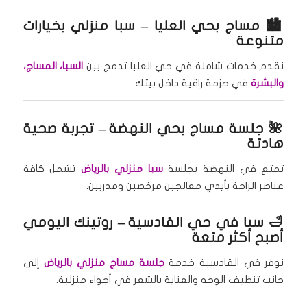
🏙️
مساج بحي العليا
– سبا منزلي بخيارات
متنوعة
نقدم خدمات شاملة في حي العليا تدمج بين
السبا، المساج،
والبشرة
في حزمة راقية داخل بيتك.
🌺
جلسة مساج بحي النهضة
– تجربة صحية
هادئة
تمتع في النهضة بجلسة
سبا منزلي بالرياض
تشمل كافة
عناصر الراحة بأيدي معالجين مرخصين ومدربين.
🛁
سبا في حي القادسية
– روتينك اليومي
أصبح أكثر متعة
نوفر في القادسية خدمة
جلسة مساج منزلي بالرياض
إلى
جانب تنظيف الوجه والعناية بالشعر في أجواء منزلية.