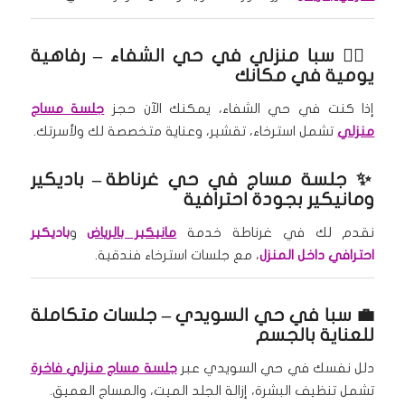
🧘‍♀️
سبا منزلي في حي الشفاء
– رفاهية
يومية في مكانك
إذا كنت في حي الشفاء، يمكنك الآن حجز
جلسة مساج
منزلي
تشمل استرخاء، تقشير، وعناية متخصصة لك ولأسرتك.
✨
جلسة مساج في حي غرناطة
– باديكير
ومانيكير بجودة احترافية
نقدم لك في غرناطة خدمة
مانيكير بالرياض
و
باديكير
احترافي داخل المنزل
، مع جلسات استرخاء فندقية.
💼
سبا في حي السويدي
– جلسات متكاملة
للعناية بالجسم
دلل نفسك في حي السويدي عبر
جلسة مساج منزلي فاخرة
تشمل تنظيف البشرة، إزالة الجلد الميت، والمساج العميق.