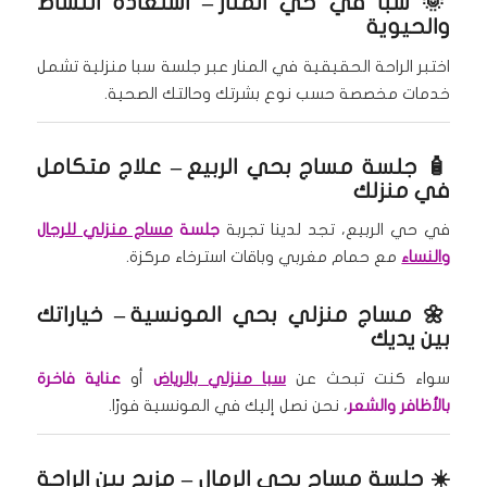
🌞
سبا في حي المنار
– استعادة النشاط
والحيوية
اختبر الراحة الحقيقية في المنار عبر جلسة سبا منزلية تشمل
خدمات مخصصة حسب نوع بشرتك وحالتك الصحية.
🧴
جلسة مساج بحي الربيع
– علاج متكامل
في منزلك
في حي الربيع، تجد لدينا تجربة
جلسة
مساج منزلي للرجال
والنساء
مع حمام مغربي وباقات استرخاء مركزة.
🌼
مساج منزلي بحي المونسية
– خياراتك
بين يديك
سواء كنت تبحث عن
سبا منزلي بالرياض
أو
عناية فاخرة
بالأظافر والشعر
، نحن نصل إليك في المونسية فورًا.
☀️
جلسة مساج بحي الرمال
– مزيج بين الراحة