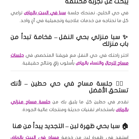
يبحث عن تجربة مختلفة
في حي الخليج، نمنحك جلسة
سبا في البيت بالرياض
تراعي
كل ما تحتاجه من خدمات علاجية وتجميلية في آنٍ واحد.
✨
سبا منزلي بحي النفل
– فخامة تبدأ من
باب منزلك
اختر راحتك في حي النفل مع فريقنا المتخصص في
جلسات
مساج للرجال
والنساء بالرياض
بأسلوب راقٍ ونتائج حقيقية.
🧖‍♀️
جلسة مساج في حي حطين
– لأنك
تستحق الأفضل
نقدم في حطين كل ما يليق بك من
جلسة مساج منزلي
بالرياض
باستخدام تقنيات حديثة ومنتجات عالية الجودة.
🏠
سبا بحي ظهرة لبن
– التجديد يبدأ من هنا
استفد في ظهرة لبن من خدمة
مساج في البيت بالرياض