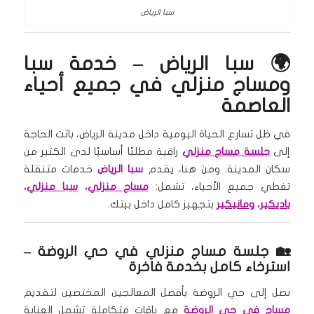
سبا الرياض
🌍 سبا الرياض – خدمة سبا
ومساج منزلي في جميع أحياء
العاصمة
في ظل تسارع الحياة اليومية داخل مدينة الرياض، باتت الحاجة
إلى
جلسة مساج منزلي
راقية مطلبًا أساسيًا لدى الكثير من
سكان المدينة. ومن هنا، يقدم
سبا الرياض
خدمات متنقلة
تغطي جميع الأحياء، تشمل:
مساج منزلي
،
سبا منزلي
،
باديكير
، و
مانيكير
بتجهيز كامل داخل بيتك.
🏡 جلسة مساج منزلي في حي الروضة –
استرخاء كامل بخدمة فاخرة
نصل إلى حي الروضة بأفضل المعالجين المختصين لتقديم
مساج في حي الروضة
مع باقات متكاملة تشمل العناية