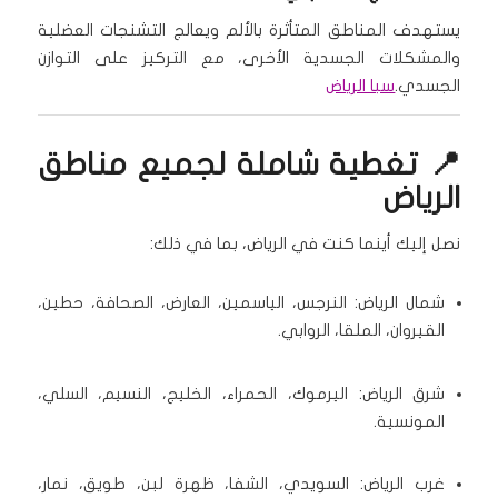
يستهدف المناطق المتأثرة بالألم ويعالج التشنجات العضلية
والمشكلات الجسدية الأخرى، مع التركيز على التوازن
الجسدي.
سبا الرياض
📍 تغطية شاملة لجميع مناطق
الرياض
نصل إليك أينما كنت في الرياض، بما في ذلك:
شمال الرياض: النرجس، الياسمين، العارض، الصحافة، حطين،
القيروان، الملقا، الروابي.
شرق الرياض: اليرموك، الحمراء، الخليج، النسيم، السلي،
المونسية.
غرب الرياض: السويدي، الشفا، ظهرة لبن، طويق، نمار،