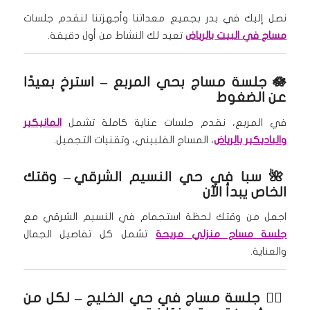
نصل إليك في بدر بجميع معداتنا وأجهزتنا لنقدم جلسات
مساج في البيت بالرياض
تعيد لك النشاط من أول دقيقة.
🪷
جلسة مساج بحي المربع
– استرخِ بعيدًا
عن الضغوط
في المربع، نقدم جلسات عناية كاملة تشمل
المانيكير
والباديكير بالرياض
، المساج الفلبيني، وتقنيات التجميل.
🌺
سبا في حي النسيم الشرقي
– وقتك
الخاص يبدأ الآن
اجعل من وقتك لحظة استجمام في النسيم الشرقي مع
جلسة مساج منزلي مريحة
تشمل كل تفاصيل الجمال
والعناية.
🧘‍♂️
جلسة مساج في حي الخليج
– لكل من