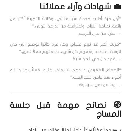
💼 شهادات وآراء عملائنا
“أول مرة أطلب خدمة سبا منزلي، وكانت التجربة أكثر من
رائعة. نظافة، التزام، واحترافية من الدرجة الأولى.”
— سارة من حي النرجس
“جربت أكثر من نوع مساج، وكل مرة كانوا يوصلوا لي في
الوقت المحدد ومعهم كل شيء. خدمتهم فعلاً تفرق.”
— فهد من حي المونسية
“الحمام المغربي عندهم لا يعلى عليه. فعلاً يجيبوا لك
أجواء سبا فاخرة لحد البيت.”
— ريم من حي اليرموك
🧭 نصائح مهمة قبل جلسة
المساج
🛏️ جهز مكانًا هادئًا داخل المنزل وخالي من الإزعاج.