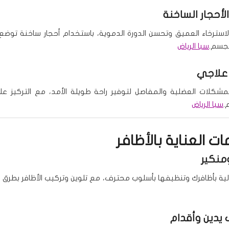
لأحجار الساخنة
لاسترخاء العميق وتحسن الدورة الدموية، باستخدام أحجار ساخنة توض
لجسم.
سبا الرياض
علاجي
كلات العضلية والمفاصل لتوفير راحة طويلة الأمد، مع التركيز ع
م.
سبا الرياض
ت العناية بالأظافر
منكير
الية بأظافرك وتنظيفها بأسلوب محترف، مع تلوين وتركيب الأظافر بطرق اح
يدين وأقدام