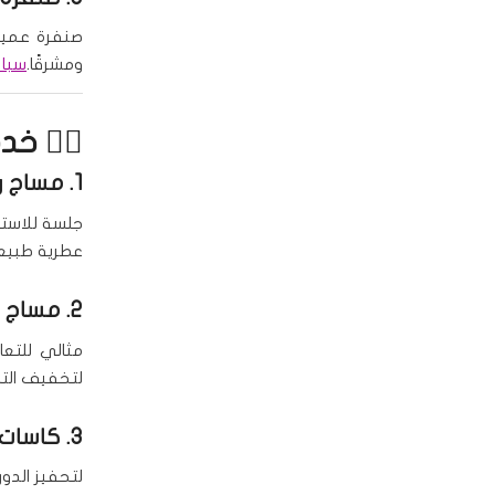
صنفرة عميقة 
ومشرقًا.
سبا 
🧖‍♂️ خ
1.
مساج ر
جلسة للاستر
عطرية طبيعي
2.
مساج د
مثالي للتعا
لتخفيف الت
3. كاسات الهواء
لتحفيز الدو