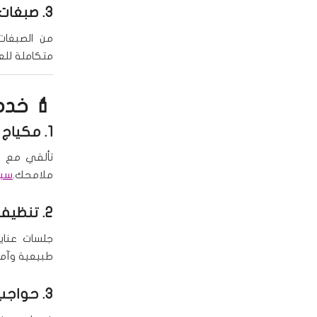
3.
صبغات 
من الصبغات 
متكاملة للع
💄 خدما
1.
مكياج 
تألقي مع مك
ملامحك.
سبا
2.
تنظيف 
جلسات عناي
طبيعية وآمن
3.
حواجب