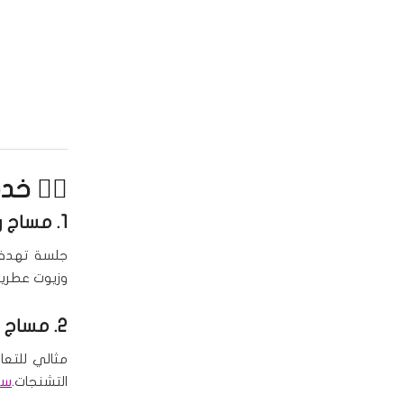
💆‍♀️ خ
1.
مساج ر
جلسة تهدف 
وزيوت عطرية
2.
مساج د
مثالي للتعا
التشنجات.
سبا