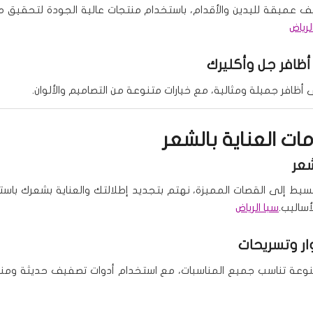
ف عميقة لليدين والأقدام، باستخدام منتجات عالية الجودة لتحقيق
لرياض
أظافر جل وأكليرك
ظافر جميلة ومثالية، مع خيارات متنوعة من التصاميم والألوان.
دمات العناية بالشعر
عر
سيط إلى القصات المميزة، نهتم بتجديد إطلالتك والعناية بشعرك باس
أساليب.
سبا الرياض
ر وتسريحات
نوعة تناسب جميع المناسبات، مع استخدام أدوات تصفيف حديثة ومنت