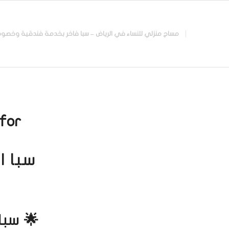
مساج منزلي للنساء في الرياض – سبا فاخر بخدمة فندقية وخصوصية تامة |
for:
سبا ا
🌟 سبا 