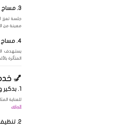
3.
مساج ا
جلسة تعزز ا
معينة من ا
4.
مساج 
يستهدف المش
المتأثرة بالأل
💅 خدما
1.
بدكير و
للعناية المث
الرياض
2.
تنظيف 