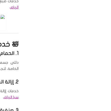
خدمات صبغ و
الرياض
🛀 خدم
1. الحمام المغربي والملكي
دللي جسمك 
الخاصة، لتجد
2. إزالة الشعر
خدمات إزالة
سبا الرياض
3. صنفرة الجسم