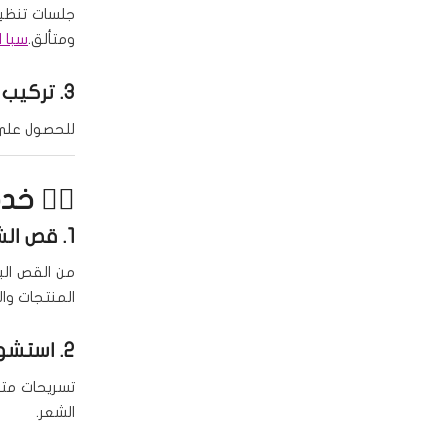
جلسات تنظي
ومتألق.
سبا ا
3.
تركيب 
للحصول على أ
💇‍♀️ خ
1.
قص الش
من القص الب
المنتجات وال
2.
استشوا
تسريحات مت
الشعر.