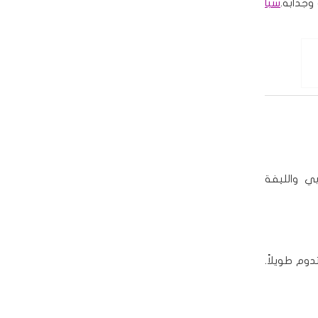
وجذابة.
سبا
ي والليفة
وم طويلاً.