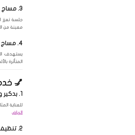
3.
مساج ا
جلسة تعزز ا
معينة من ا
4.
مساج 
يستهدف المش
المتأثرة بالأل
💅 خدما
1.
بدكير و
للعناية المث
الرياض
2.
تنظيف 