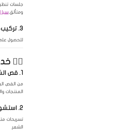
جلسات تنظي
ومتألق.
سبا ا
3.
تركيب 
للحصول على أ
💇‍♀️ خ
1.
قص الش
من القص الب
المنتجات وال
2.
استشوا
تسريحات مت
الشعر.