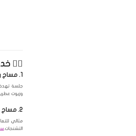
💆‍♀️ خ
1.
مساج ر
جلسة تهدف 
وزيوت عطرية
2.
مساج د
مثالي للتعا
التشنجات.
سبا