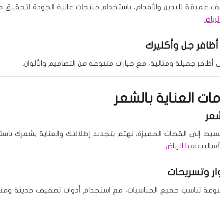
ف عميقة لليدين والأقدام، باستخدام منتجات عالية الجودة لتحقيق
لرياض
أظافر جل وأكليرك
ظافر جميلة ومثالية، مع خيارات متنوعة من التصاميم والألوان.
دمات العناية بالشعر
عر
سيط إلى القصات المميزة، نهتم بتجديد إطلالتك والعناية بشعرك باس
أساليب.
سبا الرياض
ر وتسريحات
نوعة تناسب جميع المناسبات، مع استخدام أدوات تصفيف حديثة ومنت