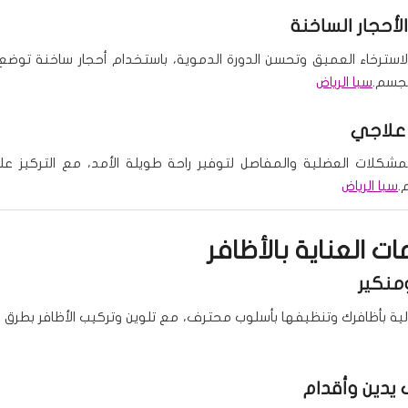
لأحجار الساخنة
لاسترخاء العميق وتحسن الدورة الدموية، باستخدام أحجار ساخنة توض
لجسم.
سبا الرياض
علاجي
كلات العضلية والمفاصل لتوفير راحة طويلة الأمد، مع التركيز ع
م.
سبا الرياض
ت العناية بالأظافر
منكير
الية بأظافرك وتنظيفها بأسلوب محترف، مع تلوين وتركيب الأظافر بطرق اح
يدين وأقدام