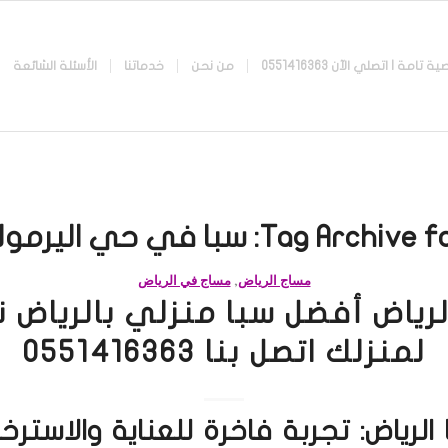
 اتصلي الآن 0551416363
من نحن
خدماتنا
الأسئلة الشائعة
Tag Archive fo
سبا في حي اليرمو
مساج الرياض
,
مساج في الرياض
لرياض أفضل سبا منزلي بالرياض 
لمنزلك اتصل بنا 0551416363
الرياض: تجربة فاخرة للعناية والاستر