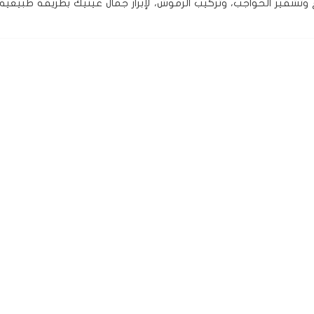
تشقير الحواجب، وتركيب الرموش، لإبراز جمال عينيك بطريقة طبيعية 