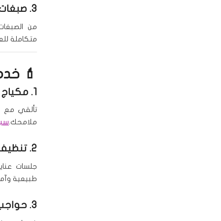
3.
صبغات 
من الصبغات 
متكاملة للع
💄 خدما
1.
مكياج 
تألقي مع مك
ملامحك.
سبا
2.
تنظيف 
جلسات عناي
طبيعية وآمن
3.
حواجب