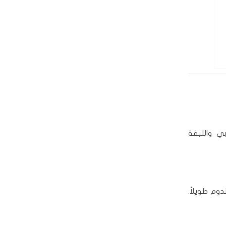
ي والليفة
وم طويلاً.