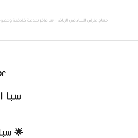
مساج منزلي للنساء في الرياض – سبا فاخر بخدمة فندقية وخصوصية تامة |
r:
سبا ا
🌟 سبا 