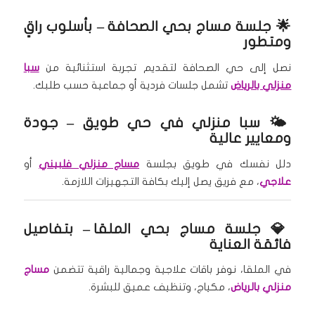
🌟
جلسة مساج بحي الصحافة
– بأسلوب راقٍ
ومتطور
نصل إلى حي الصحافة لتقديم تجربة استثنائية من
سبا
منزلي بالرياض
تشمل جلسات فردية أو جماعية حسب طلبك.
🌤️
سبا منزلي في حي طويق
– جودة
ومعايير عالية
دلل نفسك في طويق بجلسة
مساج منزلي فلبيني
أو
علاجي
، مع فريق يصل إليك بكافة التجهيزات اللازمة.
💎
جلسة مساج بحي الملقا
– بتفاصيل
فائقة العناية
في الملقا، نوفر باقات علاجية وجمالية راقية تتضمن
مساج
منزلي بالرياض
، مكياج، وتنظيف عميق للبشرة.