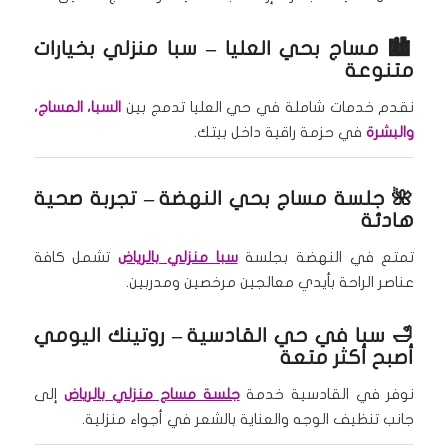
🏙️
مساج بحي العليا
– سبا منزلي بخيارات
متنوعة
نقدم خدمات شاملة في حي العليا تدمج بين
السبا، المساج،
والبشرة
في حزمة راقية داخل بيتك.
🌺
جلسة مساج بحي النهضة
– تجربة صحية
هادئة
تمتع في النهضة بجلسة
سبا منزلي بالرياض
تشمل كافة
عناصر الراحة بأيدي معالجين مرخصين ومدربين.
🛁
سبا في حي القادسية
– روتينك اليومي
أصبح أكثر متعة
نوفر في القادسية خدمة
جلسة مساج منزلي بالرياض
إلى
جانب تنظيف الوجه والعناية بالشعر في أجواء منزلية.