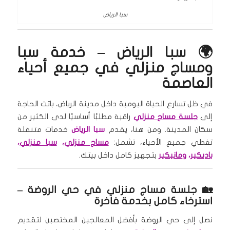
سبا الرياض
🌍 سبا الرياض – خدمة سبا
ومساج منزلي في جميع أحياء
العاصمة
في ظل تسارع الحياة اليومية داخل مدينة الرياض، باتت الحاجة
إلى
جلسة مساج منزلي
راقية مطلبًا أساسيًا لدى الكثير من
سكان المدينة. ومن هنا، يقدم
سبا الرياض
خدمات متنقلة
تغطي جميع الأحياء، تشمل:
مساج منزلي
،
سبا منزلي
،
باديكير
، و
مانيكير
بتجهيز كامل داخل بيتك.
🏡 جلسة مساج منزلي في حي الروضة –
استرخاء كامل بخدمة فاخرة
نصل إلى حي الروضة بأفضل المعالجين المختصين لتقديم