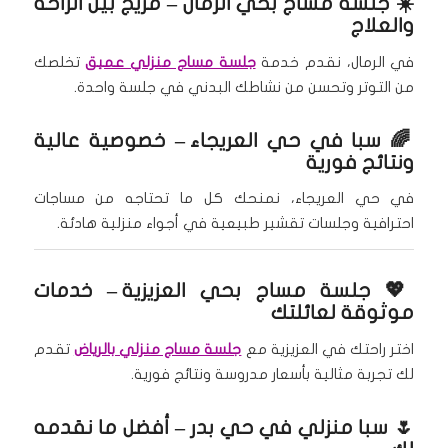
☀️
جلسة مساج بحي الرمال
– مزيج بين الراحة
والعلاج
في الرمال، نقدم خدمة
جلسة مساج منزلي عميق
تخلصك
من التوتر وتحسن من نشاطك البدني في جلسة واحدة.
🌈
سبا في حي العريجاء
– خصوصية عالية
ونتائج فورية
في حي العريجاء، نمنحك كل ما تحتاجه من مساجات
احترافية وجلسات تقشير طبيعية في أجواء منزلية هادئة.
💖
جلسة مساج بحي العزيزية
– خدمات
موثوقة لعائلتك
اختر راحتك في العزيزية مع
جلسة مساج منزلي بالرياض
تقدم
لك تجربة مثالية بأسعار مدروسة ونتائج فورية.
🌷
سبا منزلي في حي بدر
– أفضل ما نقدمه