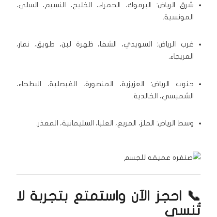
شرق الرياض: اليرموك، الحمراء، الخليج، النسيم، السلي،
المونسية.
غرب الرياض: السويدي، الشفا، ظهرة لبن، طويق، نمار،
العريجاء.
جنوب الرياض: العزيزية، المنصورة، الفيصلية، البطحاء،
الشميسي، الخالدية.
وسط الرياض: الملز، المربع، العليا، السليمانية، المعذر.
📞 احجز الآن واستمتع بتجربة لا
تُنسى