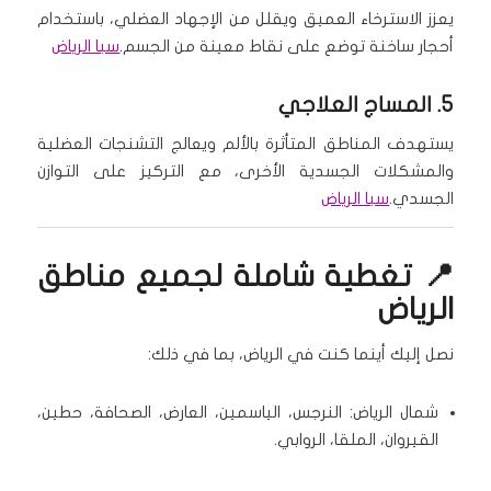
يعزز الاسترخاء العميق ويقلل من الإجهاد العضلي، باستخدام
أحجار ساخنة توضع على نقاط معينة من الجسم.
سبا الرياض
5.
المساج العلاجي
يستهدف المناطق المتأثرة بالألم ويعالج التشنجات العضلية
والمشكلات الجسدية الأخرى، مع التركيز على التوازن
الجسدي.
سبا الرياض
📍 تغطية شاملة لجميع مناطق
الرياض
نصل إليك أينما كنت في الرياض، بما في ذلك:
شمال الرياض: النرجس، الياسمين، العارض، الصحافة، حطين،
القيروان، الملقا، الروابي.