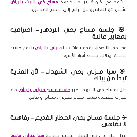
استفد في ظهرة لبن من خدمة
مساج في البيت بالرياض
تشمل كل التفاصيل من الرأس إلى أخمص القدمين.
🌸
جلسة مساج بحي الازدهار
– احترافية
بمعايير عالية
في حي الازدهار، نقدم باقات
سبا منزلي بالرياض
تتنوع حسب
حاجتك، وتلائم جميع أفراد الأسرة.
🎯
سبا منزلي بحي الشهداء
– لأن العناية
تبدأ من بيتك
دلل نفسك في الشهداء عبر
جلسة مساج منزلي بالرياض
مع
خيارات متعددة تشمل حمام مغربي، مساج، وأظافر.
✈️
جلسة مساج بحي المطار القديم
– رفاهية
لا تضاهى
نصل إليك في حي المطار القديم بخدمة
سبا منزلي فاخرة