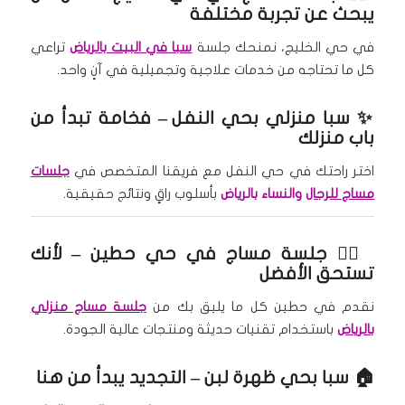
يبحث عن تجربة مختلفة
في حي الخليج، نمنحك جلسة
سبا في البيت بالرياض
تراعي
كل ما تحتاجه من خدمات علاجية وتجميلية في آنٍ واحد.
✨
سبا منزلي بحي النفل
– فخامة تبدأ من
باب منزلك
اختر راحتك في حي النفل مع فريقنا المتخصص في
جلسات
مساج للرجال
والنساء بالرياض
بأسلوب راقٍ ونتائج حقيقية.
🧖‍♀️
جلسة مساج في حي حطين
– لأنك
تستحق الأفضل
نقدم في حطين كل ما يليق بك من
جلسة مساج منزلي
بالرياض
باستخدام تقنيات حديثة ومنتجات عالية الجودة.
🏠
سبا بحي ظهرة لبن
– التجديد يبدأ من هنا