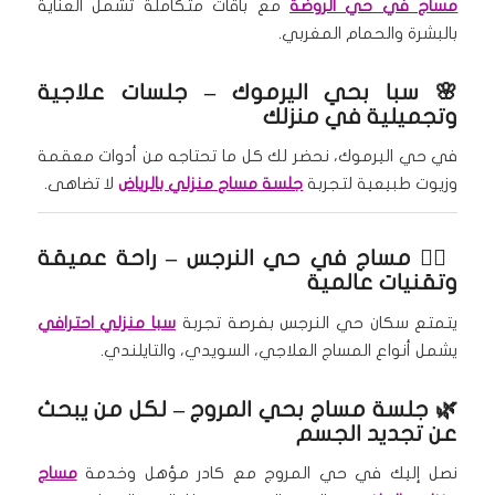
مساج في حي الروضة
مع باقات متكاملة تشمل العناية
بالبشرة والحمام المغربي.
🌸 سبا بحي اليرموك – جلسات علاجية
وتجميلية في منزلك
في حي اليرموك، نحضر لك كل ما تحتاجه من أدوات معقمة
وزيوت طبيعية لتجربة
جلسة مساج منزلي بالرياض
لا تضاهى.
💆‍♀️
مساج في حي النرجس
– راحة عميقة
وتقنيات عالمية
يتمتع سكان حي النرجس بفرصة تجربة
سبا منزلي احترافي
يشمل أنواع المساج العلاجي، السويدي، والتايلندي.
🌿
جلسة مساج بحي المروج
– لكل من يبحث
عن تجديد الجسم
نصل إليك في حي المروج مع كادر مؤهل وخدمة
مساج