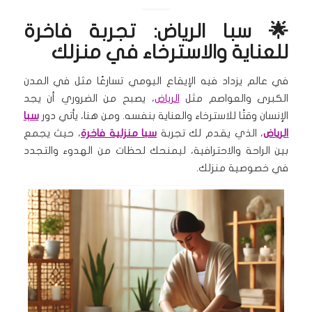
🌟 سبا الرياض: تجربة فاخرة
للعناية والاسترخاء في منزلك
في عالم يزداد فيه الإيقاع اليومي تسارعًا مثل في المدن
الكبرى والعواصم مثل
الرياض
، يصبح من الضروري أن يجد
الإنسان وقتًا للاسترخاء والعناية بنفسه. ومن هنا، يأتي دور
سبا
الرياض
، الذي يقدم لك تجربة
سبا منزلية فاخرة
، حيث يجمع
بين الراحة والاحترافية، ليمنحك لحظات من الهدوء والتجدد
في خصوصية منزلك.