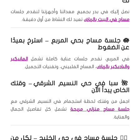
لك
نصل إليك في بدر بجميع معداتنا وأجهزتنا لنقدم جلسات
مساج في البيت بالرياض
تعيد لك النشاط من أول دقيقة.
🪷
جلسة مساج بحي المربع
– استرخِ بعيدًا
عن الضغوط
في المربع، نقدم جلسات عناية كاملة تشمل
المانيكير
والباديكير بالرياض
، المساج الفلبيني، وتقنيات التجميل.
🌺
سبا في حي النسيم الشرقي
– وقتك
الخاص يبدأ الآن
اجعل من وقتك لحظة استجمام في النسيم الشرقي مع
جلسة مساج منزلي مريحة
تشمل كل تفاصيل الجمال
والعناية.
🧘‍♂️
جلسة مساج في حي الخليج
– لكل من