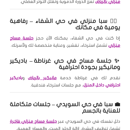
منزلي بالرياض
تعزز الدورة الدموية وتقلل التوتر العضلي.
🧘‍♀️
سبا منزلي في حي الشفاء
– رفاهية
يومية في مكانك
إذا كنت في حي الشفاء، يمكنك الآن حجز
جلسة مساج
منزلي
تشمل استرخاء، تقشير، وعناية متخصصة لك ولأسرتك.
✨
جلسة مساج في حي غرناطة
– باديكير
ومانيكير بجودة احترافية
نقدم لك في غرناطة خدمة
مانيكير بالرياض
و
باديكير
احترافي داخل المنزل
، مع جلسات استرخاء فندقية.
💼
سبا في حي السويدي
– جلسات متكاملة
للعناية بالجسم
دلل نفسك في حي السويدي عبر
جلسة مساج منزلي فاخرة
تشمل تنظيف البشرة، إزالة الجلد الميت، والمساج العميق.