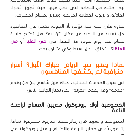
نبدأ رحلتك من اللحظة التي نصل فيها، حيث نُجهز الأجواء
الهادئة، والزيوت العطرية المريحة، وسرير المساج المحترف.
علاوة على ذلك، نحن نؤمن بأن الجودة تكمن في التفاصيل.
هل تعبت من البحث عن مكان تثق به؟ هل تحتاج جلسة
مساج بعد يوم طويل من العمل في
حي العليا
أو
حي
الملقا
؟ لا تقلق، الحل بسيط وفي متناول يدك.
لماذا يعتبر سبا الرياض خيارك الأول؟ أسرار
احترافية لم يكشفها المنافسون
في سوق الخدمات المنزلية، هناك فرق شاسع بين من يقدم
“خدمة” ومن يقدم “تجربة”. نحن نختار الجانب الثاني.
الخصوصية أولاً: بروتوكول مدربين المساج لراحتك
التامة
الخصوصية والسرية هي ركائز عملنا. مدربونا محترفون تمامًا،
يلتزمون بأعلى معايير اللياقة والاحترام. يتمثل بروتوكولنا في