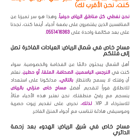
كنت، نحن الأقرب لك)
نحن نغطي كل مناطق الرياض حرفياً.
وهذا هو سر تميزنا عن
المنافسين الذين يقتصرون على بضعة أحياء. أينما كنت، تجدنا
على بعد مكالمة واحدة على
0551416363
.
مساج خاص في شمال الرياض: العيادات الفاخرة تصل
إلى فللكم
أهل الشمال يبحثون دائمًا عن الفخامة والخصوصية. سواء
كنت في
النرجس، الياسمين، الصحافة، الملقا، أو حطين
، نعلم
أن وقتك لا يسمح بالانتظار.
بالتالي،
مدلكونا على استعداد
للانطلاق فوراً لتقديم أفضل
مساج خاص منزلي بالرياض
ينسجم مع رقيّ منطقتك. نحن نعتبر هذه الأحياء مثالاً
للاسترخاء الـ VIP.
لذلك،
نحرص على تقديم زيوت حصرية
وموسيقى هادئة تتناسب مع أجواء المنزل الفاخر.
مساج خاص في شرق الرياض: الهدوء بعد زحمة
الدائري