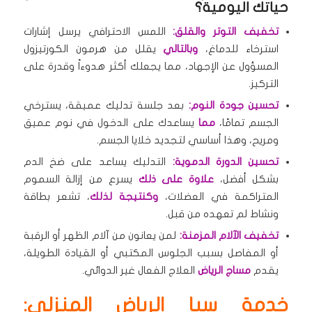
حياتك اليومية؟
تخفيف التوتر والقلق:
اللمس الاحترافي يرسل إشارات
استرخاء للدماغ،
وبالتالي
يقلل من هرمون الكورتيزول
المسؤول عن الإجهاد، مما يجعلك أكثر هدوءاً وقدرة على
التركيز.
تحسين جودة النوم:
بعد جلسة تدليك عميقة، يسترخي
الجسم تمامًا،
مما
يساعدك على الدخول في نوم عميق
ومريح، وهذا أساسي لتجديد خلايا الجسم.
تحسين الدورة الدموية:
التدليك يساعد على ضخ الدم
بشكل أفضل،
علاوة على ذلك
يسرع من إزالة السموم
المتراكمة في العضلات،
وكنتيجة لذلك
، تشعر بطاقة
ونشاط لم تعهده من قبل.
تخفيف الآلام المزمنة:
لمن يعانون من آلام الظهر أو الرقبة
أو المفاصل بسبب الجلوس المكتبي أو القيادة الطويلة،
يقدم
مساج الرياض
العلاج الفعال غير الدوائي.
خدمة سبا الرياض المنزلي: