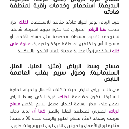
البديعة): استجمام وخدمات راقية لمنطقة
هادئة
غرب الرياض يوفر أجواءً هادئة مثالية للاستجمام.
لذلك
، فإن
خدمة
سبا الرياض
المنزلي هنا تكون تجربة استرخاء شاملة.
نستهدف تقديم مساجات مخصصة مثل مساج الأقدام أو
مساج الرأس والكتفين لمنطقة عرقة والدرعية،
علاوة على
ذلك
نستخدم زيوتًا عطرية مميزة لتعزيز الشعور بالسكينة.
مساج وسط الرياض (مثل: العليا، الملز،
السليمانية): وصول سريع بقلب العاصمة
النابض
في قلب الرياض النابض، حيث تتكثف الأعمال والحياة، الحاجة
للاسترخاء تكون مضاعفة.
لذلك
، فريقنا في وسط الرياض
يعمل على مدار الساعة لضمان وصول سريع لأفضل
مساج
الرياض
المنزلي لمنطقة العليا والملز.
كما أن
لدينا باقات
سريعة وفعالة (مثل مساج الظهر والرقبة لمدة 30 دقيقة)
مثالية لرجال الأعمال والمهنيين الذين ليس لديهم وقت طويل.