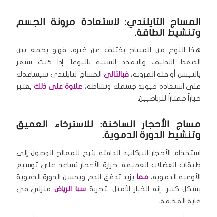
المساج التايلندي: لاستعادة مرونة الجسم
وتنشيط الطاقة.
هذا النوع من المساج يختلف عن غيره، فهو يجمع بين
الضغط اللطيف والتمدد الشبيه باليوغا. إذا كنت تشعر
بالتيبس أو قلة المرونة،
فبالتالي
المساج التايلندي سيساعدك
على استعادة حيوية جسمك ونشاطه،
علاوة على ذلك
يعتبر
خياراً ممتازاً للرياضيين.
مساج الأحجار الساخنة: للاسترخاء العميق
وتنشيط الدورة الدموية.
استخدام الأحجار البركانية الدافئة يتيح للمعالج الوصول إلى
طبقات العضلات العميقة. حرارة الأحجار تساعد على توسيع
الأوعية الدموية،
مما
يزيد تدفق الدم ويحسن الدورة الدموية
بشكل كبير. إنه الخيار الأمثل لتجربة
سبا الرياض
منزلي في
غاية الفخامة.