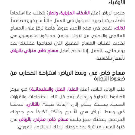
الأوفياء
جنوب الرياض (مثل
الشفاء، العزيزية، ونمار
) يتطلب منا اهتماماً
خاصاً، حيث الجهد المبذول في العمل غالباً ما يكون مضاعفاً.
لذلك،
نقدم في هذه الأحياء عروضاً خاصة تركز على المساج
العلاجي والتخلص من التوتر المزمن. مدلكونا متمرسون في
تقديم تقنيات المساج العميق التي تحتاجها عضلاتك بعد
يوم مليء بالعمل. إننا نقدم أفضل
مساج خاص منزلي بالرياض
بأسعار تنافسية.
مساج خاص في وسط الرياض: استراحة المحارب من
ضغوط التجارة
قلب الرياض النابض (مثل
العليا، الملز، والسليمانية
) هو مركز
الضغوط التجارية والإدارية. بعد كل تلك الاجتماعات والقرارات
الصعبة، جسمك يحتاج إلى “إعادة ضبط”.
بالتالي،
خدمتنا
في وسط الرياض هي الأسرع والأكثر تكيفاً مع جدولك
المزدحم. يمكنك حجز جلسة
مساج خاص منزلي بالرياض
في
فترة المساء مباشرة بعد عودتك لبيتك للاسترخاء الفوري.