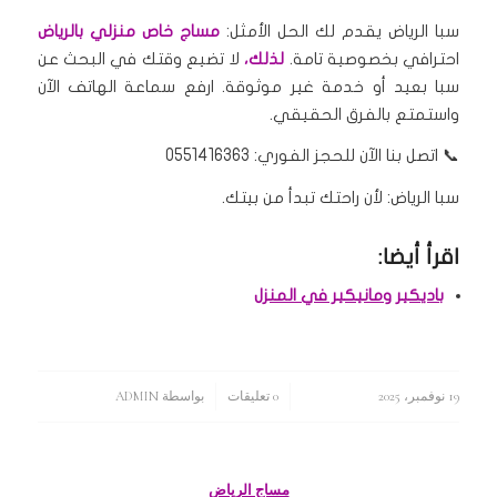
سبا الرياض يقدم لك الحل الأمثل:
مساج خاص منزلي بالرياض
احترافي بخصوصية تامة.
لذلك،
لا تضيع وقتك في البحث عن
سبا بعيد أو خدمة غير موثوقة. ارفع سماعة الهاتف الآن
واستمتع بالفرق الحقيقي.
📞 اتصل بنا الآن للحجز الفوري: 0551416363
سبا الرياض: لأن راحتك تبدأ من بيتك.
اقرأ أيضا:
باديكير ومانيكير في المنزل
19 نوفمبر، 2025
/
/
0 تعليقات
بواسطة
ADMIN
مساج الرياض