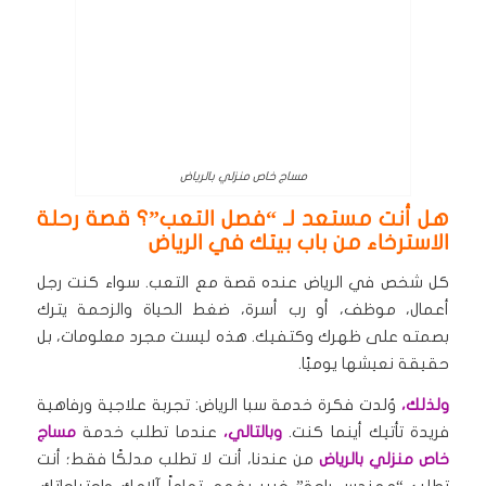
مساج خاص منزلي بالرياض
هل أنت مستعد لـ “فصل التعب”؟ قصة رحلة
الاسترخاء من باب بيتك في الرياض
كل شخص في الرياض عنده قصة مع التعب. سواء كنت رجل
أعمال، موظف، أو رب أسرة، ضغط الحياة والزحمة يترك
بصمته على ظهرك وكتفيك. هذه ليست مجرد معلومات، بل
حقيقة نعيشها يوميًا.
ولذلك،
وُلدت فكرة خدمة سبا الرياض: تجربة علاجية ورفاهية
فريدة تأتيك أينما كنت.
وبالتالي،
عندما تطلب خدمة
مساج
خاص منزلي بالرياض
من عندنا، أنت لا تطلب مدلكًا فقط؛ أنت
تطلب “مهندس راحة” خبير يفهم تماماً آلامك واحتياجاتك.