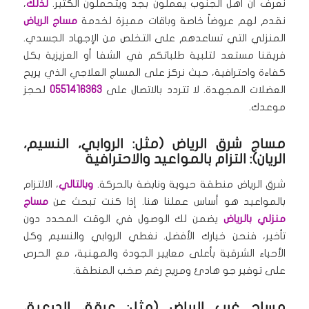
نعرف أن أهل الجنوب يعملون بجد ويتحملون الكثير.
لذلك
،
نقدم لهم عروضاً خاصة وباقات مميزة لخدمة
مساج الرياض
المنزلي التي تساعدهم على التخلص من الإجهاد الجسدي.
فريقنا مستعد لتلبية طلباتكم في الشفا أو العزيزية بكل
كفاءة واحترافية، حيث نركز على المساج العلاجي الذي يريح
العضلات المجهدة. لا تتردد بالاتصال على
0551416363
لحجز
موعدك.
مساج شرق الرياض (مثل: الروابي، النسيم،
الريان): التزام بالمواعيد والاحترافية
شرق الرياض منطقة حيوية ونابضة بالحركة.
وبالتالي
، الالتزام
بالمواعيد هو أساس عملنا هنا. إذا كنت تبحث عن
مساج
منزلي بالرياض
يضمن لك الوصول في الوقت المحدد دون
تأخير، فنحن خيارك الأفضل. نغطي الروابي والنسيم وكل
الأحياء الشرقية بأعلى معايير الجودة والمهنية، مع الحرص
على توفير جو هادئ ومريح رغم صخب المنطقة.
مساج غرب الرياض (مثل: عرقة، الدرعية،