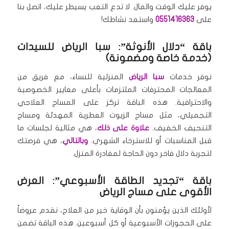
يوفر عليك الوقت والمال. لا تدع التعب يسيطر عليك، اتصل بنا
على
0551416363
واستعد نشاطك!
باقة “دلال الأنوثة”: سبا الرياض للسيدات
(خدمة خاصة ومضمونة)
نوفر خدمات
سبا الرياض
المنزلية للنساء، مع فريق من
المعالجات المحترفات الملتزمات بأعلى معايير الخصوصية
والاحترافية. هذه الباقة تركز على المساج العلاجي
التجميلي، مثل مساج الزيوت العطرية المهدئة ومساج
التنحيف الخفيف.
علاوة على ذلك
، هي مثالية لجلسات ما
قبل المناسبات أو للاسترخاء الشهري.
وبالتالي
، هي فرصتك
لتجربة دلال فاخر دون الحاجة لمغادرة المنزل.
باقة “تجديد الطاقة الأسبوعي”: العرض
الأقوى على مساج الرياض
لأولئك الذين يؤمنون بأن الوقاية خير من العلاج، نقدم عروضاً
على الحجوزات الأسبوعية أو كل أسبوعين. هذه الباقة تضمن