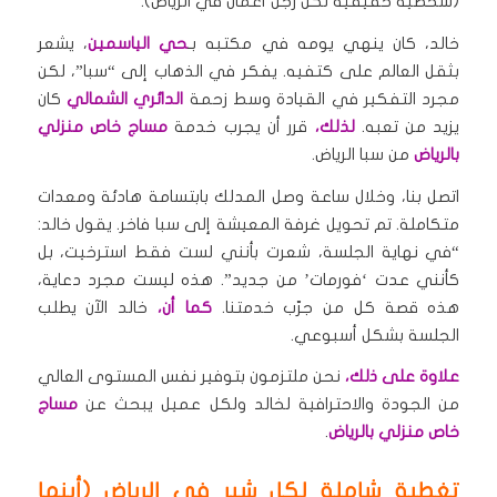
(شخصية حقيقية لكل رجل أعمال في الرياض).
خالد، كان ينهي يومه في مكتبه بـ
حي الياسمين
، يشعر
بثقل العالم على كتفيه. يفكر في الذهاب إلى “سبا”، لكن
مجرد التفكير في القيادة وسط زحمة
الدائري الشمالي
كان
يزيد من تعبه.
لذلك،
قرر أن يجرب خدمة
مساج خاص منزلي
بالرياض
من سبا الرياض.
اتصل بنا، وخلال ساعة وصل المدلك بابتسامة هادئة ومعدات
متكاملة. تم تحويل غرفة المعيشة إلى سبا فاخر. يقول خالد:
“في نهاية الجلسة، شعرت بأنني لست فقط استرخيت، بل
كأنني عدت ‘فورمات’ من جديد”. هذه ليست مجرد دعاية،
هذه قصة كل من جرّب خدمتنا.
كما أن،
خالد الآن يطلب
الجلسة بشكل أسبوعي.
علاوة على ذلك،
نحن ملتزمون بتوفير نفس المستوى العالي
من الجودة والاحترافية لخالد ولكل عميل يبحث عن
مساج
خاص منزلي بالرياض
.
تغطية شاملة لكل شبر في الرياض (أينما