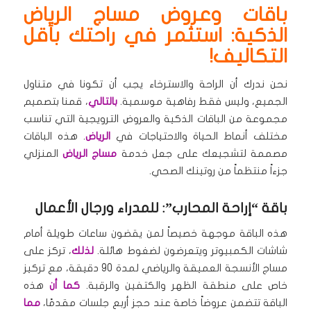
باقات وعروض مساج الرياض
الذكية: استثمر في راحتك بأقل
التكاليف!
نحن ندرك أن الراحة والاسترخاء يجب أن تكونا في متناول
الجميع، وليس فقط رفاهية موسمية.
بالتالي
، قمنا بتصميم
مجموعة من الباقات الذكية والعروض الترويجية التي تناسب
مختلف أنماط الحياة والاحتياجات في
الرياض
. هذه الباقات
مصممة لتشجيعك على جعل خدمة
مساج الرياض
المنزلي
جزءاً منتظماً من روتينك الصحي.
باقة “إراحة المحارب”: للمدراء ورجال الأعمال
هذه الباقة موجهة خصيصاً لمن يقضون ساعات طويلة أمام
شاشات الكمبيوتر ويتعرضون لضغوط هائلة.
لذلك
، تركز على
مساج الأنسجة العميقة والرياضي لمدة 90 دقيقة، مع تركيز
خاص على منطقة الظهر والكتفين والرقبة.
كما أن
هذه
الباقة تتضمن عروضاً خاصة عند حجز أربع جلسات مقدمًا،
مما