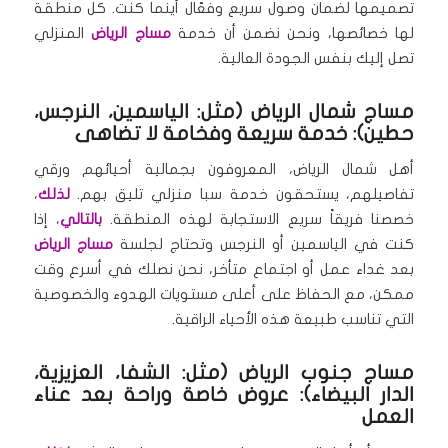
تصميمها لضمان وصول سريع وفعّال أينما كنت. كل منطقة
لها خصائصها، ونحن نضمن أن خدمة
مساج الرياض
المنزلي
تصل إليك بنفس الجودة العالية.
مساج شمال الرياض (مثل: الياسمين، النرجس،
حطين): خدمة سريعة وفخامة لا تضاهى
أهل شمال الرياض، المعروفون بجمالية أحيائهم ورقي
تفاصيلهم، يستحقون خدمة سبا منزلي تليق بهم.
لذلك
،
خصصنا فريقاً سريع الاستجابة لهذه المنطقة.
بالتالي
، إذا
كنت في الياسمين أو النرجس وتحتاج لجلسة
مساج الرياض
بعد غداء عمل أو اجتماع متأخر، نحن نصلك في أسرع وقت
ممكن، مع الحفاظ على أعلى مستويات الهدوء والخصوصية
التي تناسب طبيعة هذه الأحياء الراقية.
مساج جنوب الرياض (مثل: الشفا، العزيزية،
الدار البيضاء): عروض خاصة وراحة بعد عناء
العمل