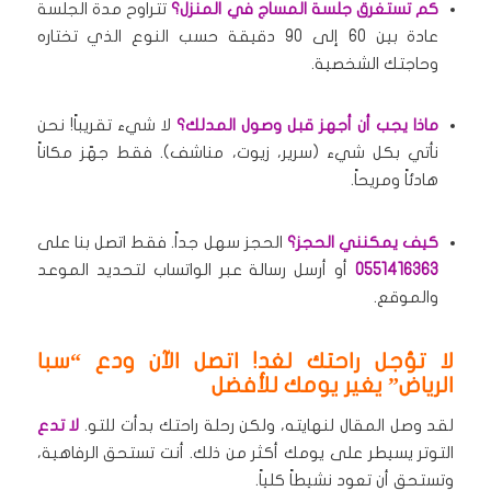
كم تستغرق جلسة المساج في المنزل؟
تتراوح مدة الجلسة
عادة بين 60 إلى 90 دقيقة حسب النوع الذي تختاره
وحاجتك الشخصية.
ماذا يجب أن أجهز قبل وصول المدلك؟
لا شيء تقريباً! نحن
نأتي بكل شيء (سرير، زيوت، مناشف). فقط جهّز مكاناً
هادئاً ومريحاً.
كيف يمكنني الحجز؟
الحجز سهل جداً. فقط اتصل بنا على
0551416363
أو أرسل رسالة عبر الواتساب لتحديد الموعد
والموقع.
لا تؤجل راحتك لغد! اتصل الآن ودع “سبا
الرياض” يغير يومك للأفضل
لقد وصل المقال لنهايته، ولكن رحلة راحتك بدأت للتو.
لا تدع
التوتر يسيطر على يومك أكثر من ذلك. أنت تستحق الرفاهية،
وتستحق أن تعود نشيطاً كلياً.