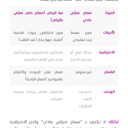
الميزة
مساج منزلي
سبا الرياض (مساج خاص منزلي
عادي
بالرياض)
الأدوات
سرير بسيط،
سرير احترافي، زيوت علاجية
زيت تقليدي
أصلية، جهاز بخار (عند الطلب)
الاحترافية
مدلك هاوٍ أو
مدلكون متخصصون ببروتوكول
محدود الخبرة
صارم في اللباقة والعمل
الضمان
غير متوفر
ضمان على الجودة والالتزام
بالمواعيد (ضمان الراحة)
الهدف
تخفيف
استشفاء شامل، وراحة نفسية
التعب
عميقة
المؤقت
لذلك،
لا تكتفِ بـ “مساج منزلي عادي” واختر الاحترافية