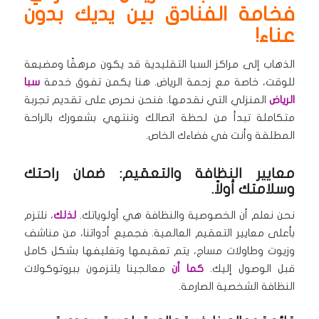
فخامة الفنادق بين يديك بدون
عناء!
الذهاب إلى مراكز السبا التقليدية قد يكون مرهقًا ومضيعة
للوقت، خاصة مع زحمة الرياض. هنا يكمن تفوق خدمة
سبا
الرياض
المنزلي التي نقدمها. فنحن نحرص على تقديم تجربة
متكاملة تبدأ من لحظة اتصالك وتنتهي بشعورك بالراحة
المطلقة وأنت في فضاءك الخاص.
معايير النظافة والتعقيم: ضمان راحتك
وسلامتك أولاً.
نحن نعلم أن الخصوصية والنظافة هي أولوياتك.
لذلك
، نلتزم
بأعلى معايير التعقيم العالمية. فجميع أدواتنا، من مناشف
وزيوت وطاولات مساج، يتم تعقيمها وتغليفها بشكل كامل
قبل الوصول إليك.
كما أن
معالجينا يلتزمون ببروتوكولات
النظافة الشخصية الصارمة.