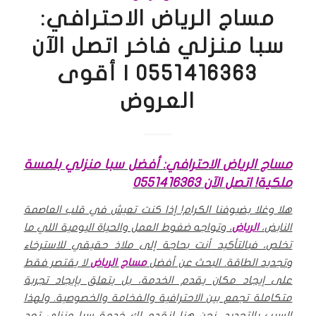
مساج الرياض الاحترافي:
سبا منزلي فاخر اتصل الآن
0551416363 | أقوى
العروض
مساج الرياض الاحترافي: أفضل سبا منزلي بلمسة
ملكية! اتصل الآن 0551416363
هلا وغلا بضيوفنا الكرام! إذا كنت تعيش في قلب العاصمة
النابض،
الرياض
، وتواجه ضغوط العمل والحياة اليومية اللي ما
تخلص، فبالتأكيد أنت بحاجة إلى ملاذ حقيقي للاسترخاء
وتجديد الطاقة. البحث عن أفضل
مساج الرياض
لا يقتصر فقط
على إيجاد مكان يقدم الخدمة، بل يتعلق بإيجاد تجربة
متكاملة تجمع بين الاحترافية والفخامة والخصوصية. ولهذا
السبب بالتحديد، نحن هنا لنقدم لك خدمة سبا منزلي تعد