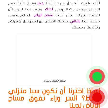
لك معالجك المفضل وموعداً ثابتاً،
مما
يسهل عليك دمج
المساج في جدولك المزدحم.
لذلك
، استغل هذا العرض الآن
لتضمن حصولك على أفضل
مساج الرياض
بانتظام وبسعر
مخفض جداً.
بالتالي
، يمكنك التخلص من التوتر قبل أن يتراكم
ويؤثر على صحتك.
مساج استرخاء الرياض
لماذا اخترنا أن نكون سبا منزلي
فقط؟ السر وراء تفوق مساج
الرياض لدينا