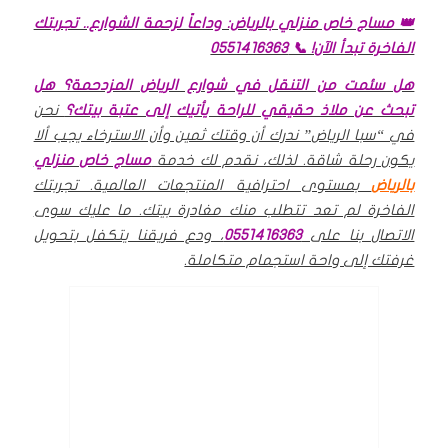
👑 مساج خاص منزلي بالرياض: وداعاً لزحمة الشوارع.. تجربتك
الفاخرة تبدأ الآن! 📞 0551416363
هل سئمت من التنقل في شوارع الرياض المزدحمة؟ هل
تبحث عن ملاذ حقيقي للراحة يأتيك إلى عتبة بيتك؟
نحن
في “سبا الرياض” ندرك أن وقتك ثمين وأن الاسترخاء يجب ألا
يكون رحلة شاقة. لذلك، نقدم لك خدمة
مساج خاص منزلي
بالرياض
بمستوى احترافية المنتجعات العالمية. تجربتك
الفاخرة لم تعد تتطلب منك مغادرة بيتك. ما عليك سوى
الاتصال بنا على
0551416363
، ودع فريقنا يتكفل بتحويل
غرفتك إلى واحة استجمام متكاملة.