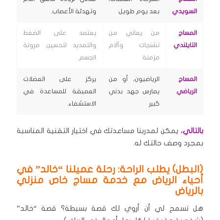
السويدي
بعد يوم طويل
وتهدئة الأعصاب.
المساج
من يعاني من
يعتمد على الضغط
التايلندي
تشنجات وآلام
والتمديد لتحسين مرونة
مزمنة
الجسم.
المساج
الرياضيون، أو من
يركز على العضلات
الرياضي
يمارس جهد بدني
العميقة للمساعدة في
كبير
الاستشفاء.
بالتالي،
يمكن لمدربنا مساعدتك في اختيار التقنية المناسبة
بمجرد وصف حالتك له.
(البطل) يطلب الراحة: رحلة عميلنا “خالد” في
أحياء الرياض مع خدمة مساج خاص منزلي
بالرياض
هل تسمح لي أن أروي لك قصة بسيطة؟ قصة “خالد”