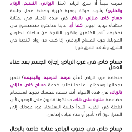
نعرف جيداً أن شرق الرياض (مثل
الروابي، النسيم، الريان،
والخليج
) يشهد حركة يومية كبيرة وضغط عمل. جلسة
مساج خاص منزلي بالرياض
في هذه الأحياء هي بمثابة
مكافأة نهاية اليوم.
كما أن،
لدينا مدلكون متخصصون في
تخفيف آلام الكتفين والظهر الناتجة عن ساعات الجلوس
الطويلة. جرب المساج الرياضي إذا كنت من رواد الأندية في
الشرق، وشاهد الفرق فورًا.
مساج خاص في غرب الرياض: إجازة الجسم بعد عناء
العمل
منطقة غرب الرياض (مثل
عرقة، الدرعية، والبديعة
) تتميز
بجمالها وهدوئها. عندما تطلب خدمة
مساج خاص منزلي
بالرياض
في هذه الأجواء، أنت تضمن لنفسك تجربة استجمام
مضاعفة.
علاوة على ذلك،
مدلكونا قادرون على الوصول لأي
نقطة في الغرب، لتبدأ جلسة الاسترخاء فور عودتك إلى
المنزل دون أي تأخير أو عناء قيادة إضافي.
مساج خاص في جنوب الرياض: عناية خاصة بالرجال