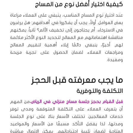
كيفية اختيار أفضل نوع من المساج
عند اختيار نوع المساج المناسب، ينبغي على العملاء مراعاة
بعض العوامل. أولاً، يجب أن يفكروا في أهدافهم: هل يرغبون
في الاسترخاء، أم يحتاجون إلى تخفيف الألم؟ ثانياً، يمكنهم
مناقشة اهتماماتهم مع المعالج لتحديد النوع الأكثر ملائمة
لهم. أخيرًا، ينبغي دائمًا إيلاء أهمية لتقييم المعالج
ومراجعات العملاء لضمان الحصول على تجربة مريحة
ومفيدة.
ما يجب معرفته قبل الحجز
التكلفة والتوفرية
قبل القيام بحجز جلسة مساج منزلي في الرياض،
من المهم
أن يتعرف العملاء على التكلفة المتوقعة ومدى توفر
خدمات المعالجين. تختلف الأسعار بناءً على نوع الجلسة
ومدتها، لذا يفضل التأكد مسبقًا من الأسعار والمواعيد
المتاحة لضمان تلبية احتياجاتهم. يمكن الاتصال مباشرة