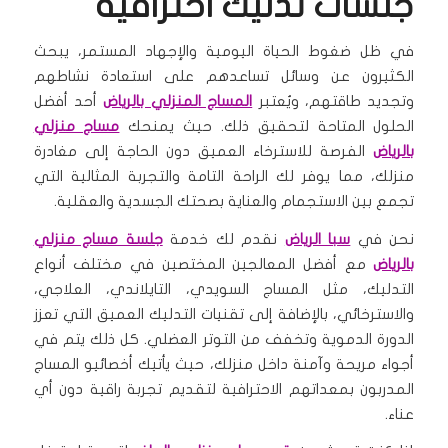
جلسات تدليك احترافية
في ظل ضغوط الحياة اليومية والإجهاد المستمر، يبحث
الكثيرون عن وسائل تساعدهم على استعادة نشاطهم
وتجديد طاقتهم، ويُعتبر
المساج المنزلي بالرياض
أحد أفضل
الحلول المتاحة لتحقيق ذلك. حيث يمنحك
مساج منزلي
بالرياض
الفرصة للاسترخاء العميق دون الحاجة إلى مغادرة
منزلك، مما يوفر لك الراحة التامة والتجربة المثالية التي
تجمع بين الاستجمام والعناية بصحتك الجسدية والعقلية.
نحن في
سبا الرياض
نقدم لك خدمة
جلسة مساج منزلي
بالرياض
مع أفضل المعالجين المختصين في مختلف أنواع
التدليك، مثل المساج السويدي، التايلاندي، العلاجي،
والاسترخائي، بالإضافة إلى تقنيات التدليك العميق التي تعزز
الدورة الدموية وتخفف من التوتر العضلي. كل ذلك يتم في
أجواء مريحة وآمنة داخل منزلك، حيث يأتيك أخصائيو المساج
المدربون بمعداتهم الاحترافية لتقديم تجربة راقية دون أي
عناء.