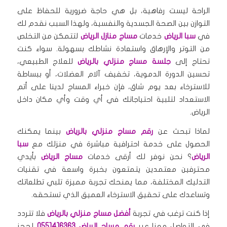
الراحة ليست رفاهية، بل هي حاجة ضرورية للحفاظ على
التوازن بين الصحة الجسدية والنفسية، ولهذا السبب نقدم لك
في
سبا الرياض
خدمات
مساج منازل الرياض
لتتمكن من التخلص
من التوتر والإرهاق واستعادة نشاطك بسهولة. سواء كنت
تحتاج إلى
جلسة مساج منزلي بالرياض
للعلاج الطبيعي،
تحسين الدورة الدموية، تخفيف آلام العضلات، أو ببساطة
للاسترخاء بعد يوم شاق، فإن خبراء المساج لدينا على أتم
الاستعداد لتلبية احتياجاتك في أي وقت وأي مكان داخل
الرياض.
لماذا تبحث عن
رقم مساج منزلي بالرياض
بينما يمكنك
الحصول على خدمة احترافية مباشرة في منزلك مع
سبا
الرياض
؟ نحن نوفر لك أرقى خدمات
مساج الرياض
بأيدي
محترفين معتمدين يتمتعون بخبرة واسعة في تقنيات
التدليك المختلفة، مما يمنحك تجربة مميزة تلبي تطلعاتك
وتساعدك على تحقيق الاسترخاء العميق الذي تستحقه.
إذا كنت ترغب في تجربة
أفضل مساج منزلي بالرياض
فلا تتردد
في التواصل معنا عبر
رقم مساج الرياض 0551416363
لحجز