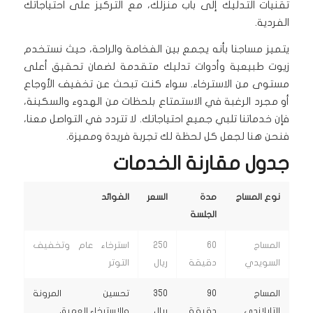
تقنيات التدليك إلى باب منزلك، مع التركيز على احتياجاتك
الفردية.
يتميز مساجنا بأنه يجمع بين الفخامة والراحة، حيث نستخدم
زيوت طبيعية وأدوات تدليك متقدمة لضمان تحقيق أعلى
مستوى من الاسترخاء. سواء كنت تبحث عن تخفيف الأوجاع
أو مجرد الرغبة في الاستمتاع بلحظات من الهدوء والسكينة،
فإن خدماتنا تلبي جميع احتياجاتك. لا تتردد في التواصل معنا،
فنحن هنا لجعل كل لحظة لك تجربة فريدة ومميزة.
جدول مقارنة الخدمات
نوع المساج
مدة
السعر
الفوائد
الجلسة
المساج
60
250
استرخاء عام وتخفيف
السويدي
دقيقة
ريال
التوتر
المساج
90
350
تحسين المرونة
التايلاندي
دقيقة
ريال
والاسترخاء العميق