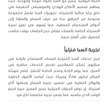
الحياة اليومية. يتميز جو السبا بأجواء مريحة ومهدئة، حيث
يساهم تصميم الأماكن الهادئ والموسيقى الخفيفة في
خلق بيئة مثالية للاسترخاء. تجهيزات السبا تشمل مجموعة
متنوعة من المرافق بدءًا من غرف المساج والساونا إلى
أحواض الاستحمام المعطرة، مما يُسهم في تعزيز تجربة
الاسترخاء الخاصة بالعملاء. يُفضل حجز الجلسات بوقت مناسب
للحصول على أفضل تجربة.
تجربة السبا منزلياً
تتيح خدمات السبا المنزلية للعملاء الاستمتاع بالراحة في
منازلهم. يُمكن للمعالجين تقديم الخدمات مباشرة في
المنزل، مما يوفر الراحة وعدم الحاجة للتنقل. يُنصح بتهيئة
المكان ليكون هادئًا ومريحًا، حيث تُساعد الأضواء الخافتة
والروائح العطرية في تحسين تجربة المساج وجعلها أكثر
استرخاءً. إن توافر الخيارات المنزلية يمنح العميل حرية اختيار
الوقت الذي يناسبه، مما يضمن تجربة مخصصة لكل فرد.