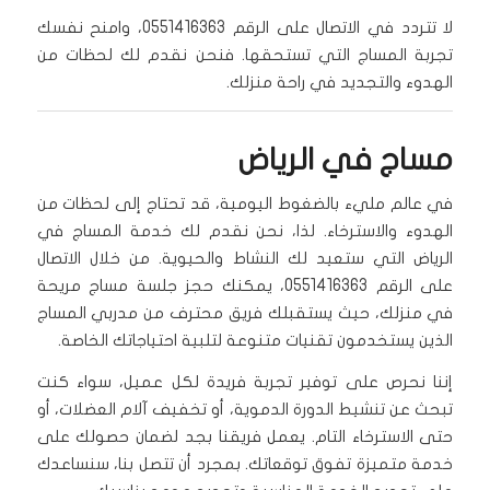
لا تتردد في الاتصال على الرقم 0551416363، وامنح نفسك
تجربة المساج التي تستحقها. فنحن نقدم لك لحظات من
الهدوء والتجديد في راحة منزلك.
مساج في الرياض
في عالم مليء بالضغوط اليومية، قد تحتاج إلى لحظات من
الهدوء والاسترخاء. لذا، نحن نقدم لك خدمة المساج في
الرياض التي ستعيد لك النشاط والحيوية. من خلال الاتصال
على الرقم 0551416363، يمكنك حجز جلسة مساج مريحة
في منزلك، حيث يستقبلك فريق محترف من مدربي المساج
الذين يستخدمون تقنيات متنوعة لتلبية احتياجاتك الخاصة.
إننا نحرص على توفير تجربة فريدة لكل عميل، سواء كنت
تبحث عن تنشيط الدورة الدموية، أو تخفيف آلام العضلات، أو
حتى الاسترخاء التام. يعمل فريقنا بجد لضمان حصولك على
خدمة متميزة تفوق توقعاتك. بمجرد أن تتصل بنا، سنساعدك