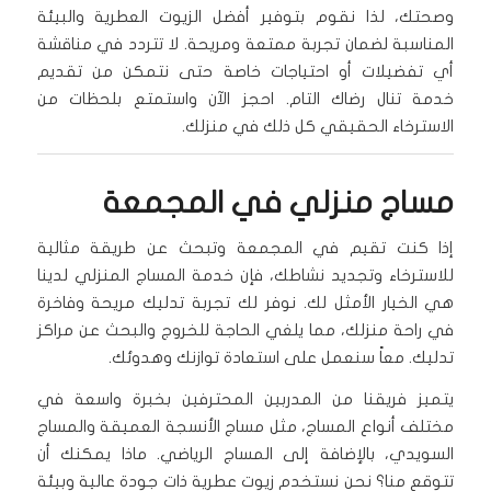
وصحتك، لذا نقوم بتوفير أفضل الزيوت العطرية والبيئة
المناسبة لضمان تجربة ممتعة ومريحة. لا تتردد في مناقشة
أي تفضيلات أو احتياجات خاصة حتى نتمكن من تقديم
خدمة تنال رضاك التام. احجز الآن واستمتع بلحظات من
الاسترخاء الحقيقي كل ذلك في منزلك.
مساج منزلي في المجمعة
إذا كنت تقيم في المجمعة وتبحث عن طريقة مثالية
للاسترخاء وتجديد نشاطك، فإن خدمة المساج المنزلي لدينا
هي الخيار الأمثل لك. نوفر لك تجربة تدليك مريحة وفاخرة
في راحة منزلك، مما يلغي الحاجة للخروج والبحث عن مراكز
تدليك. معاً سنعمل على استعادة توازنك وهدوئك.
يتميز فريقنا من المدربين المحترفين بخبرة واسعة في
مختلف أنواع المساج، مثل مساج الأنسجة العميقة والمساج
السويدي، بالإضافة إلى المساج الرياضي. ماذا يمكنك أن
تتوقع منا؟ نحن نستخدم زيوت عطرية ذات جودة عالية وبيئة