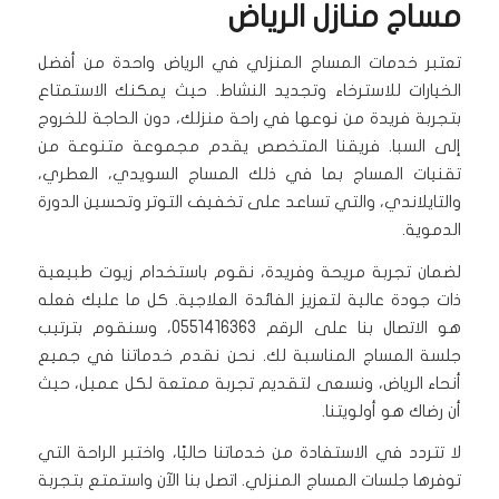
مساج منازل الرياض
تعتبر خدمات المساج المنزلي في الرياض واحدة من أفضل
الخيارات للاسترخاء وتجديد النشاط. حيث يمكنك الاستمتاع
بتجربة فريدة من نوعها في راحة منزلك، دون الحاجة للخروج
إلى السبا. فريقنا المتخصص يقدم مجموعة متنوعة من
تقنيات المساج بما في ذلك المساج السويدي، العطري،
والتايلاندي، والتي تساعد على تخفيف التوتر وتحسين الدورة
الدموية.
لضمان تجربة مريحة وفريدة، نقوم باستخدام زيوت طبيعية
ذات جودة عالية لتعزيز الفائدة العلاجية. كل ما عليك فعله
هو الاتصال بنا على الرقم 0551416363، وسنقوم بترتيب
جلسة المساج المناسبة لك. نحن نقدم خدماتنا في جميع
أنحاء الرياض، ونسعى لتقديم تجربة ممتعة لكل عميل، حيث
أن رضاك هو أولويتنا.
لا تتردد في الاستفادة من خدماتنا حاليًا، واختبر الراحة التي
توفرها جلسات المساج المنزلي. اتصل بنا الآن واستمتع بتجربة