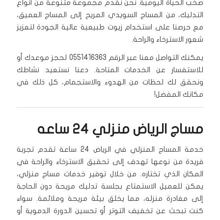
صخب الحياة اليومية. نحن نقدم مجموعة متنوعة من أنواع
التدليك، من المساج السويدي المريح إلى المساج العميق،
مع حرصنا على استخدام زيوت طبيعية عالية الجودة لتعزيز
شعور الاسترخاء والراحة.
يمكنك التواصل معنا عبر الرقم 0551416363 لحجز موعدك أو
للاستفسار عن الخدمات المتاحة. دعنا نستعيد نشاطك
ونحقق لك لحظات من الهدوء والاستجمام، كل ذلك في
مكانك المفضل!
مساج الرياض منزلي ٢٤ ساعه
خدمة المساج المنزلي في الرياض 24 ساعة تقدم تجربة
فريدة من نوعها تهدف إلى تحقيق الاسترخاء والراحة في
المكان الذي تختاره. من خلال توفير خدمات مساج منزلي،
يمكن للعميل الاستمتاع بجلسة تدليك مريحة دون الحاجة
إلى مغادرة منزله، مما يخلق بيئة مريحة وملائمة. سواء
كنت تبحث عن تخفيف التوتر أو تحسين الدورة الدموية أو