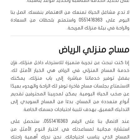
على تحديد الخدمة المناسبة وتحديد موعد يناسبك.
لا تدع مشاغل الحياة تمنعك من الاهتمام بنفسك. اتصل بنا
اليوم على 0551416363 واستمتع بلحظات من السعادة
والراحة في بيئة منزلك المريحة.
مساج منزلي الرياض
إذا كنت تبحث عن تجربة متميزة للاسترخاء داخل منزلك، فإن
خدمة المساج المنزلي في الرياض هي الخيار الأمثل لك.
بفضل توفير خدماتنا مباشرة إلى باب منزلك، يمكنك
الاستمتاع بجلسات مساج فاخرة توفر لك الراحة والهدوء بعيدًا
عن صخب الحياة اليومية. يمكن لمدربينا المحترفين تقديم
أنواع متعددة من المساج، بدءًا من المساج السويدي إلى
التدليك العميق، بهدف تلبية احتياجات جسمك الخاصة.
عند الاتصال بنا على الرقم 0551416363، ستحصل على
استشارة مجانية لمساعدتك في اختيار النوع الأمثل من
المساج الذي يناسب احتياجاتك. نحن ندرك أهمية راحتك