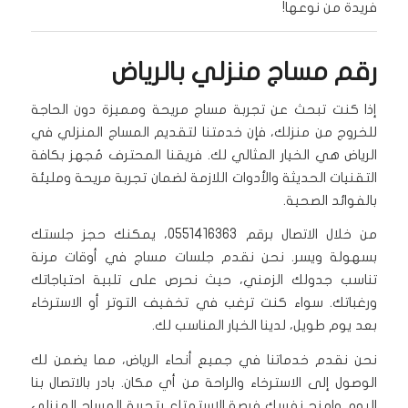
فريدة من نوعها!
رقم مساج منزلي بالرياض
إذا كنت تبحث عن تجربة مساج مريحة ومميزة دون الحاجة
للخروج من منزلك، فإن خدمتنا لتقديم المساج المنزلي في
الرياض هي الخيار المثالي لك. فريقنا المحترف مُجهز بكافة
التقنيات الحديثة والأدوات اللازمة لضمان تجربة مريحة ومليئة
بالفوائد الصحية.
من خلال الاتصال برقم 0551416363، يمكنك حجز جلستك
بسهولة ويسر. نحن نقدم جلسات مساج في أوقات مرنة
تناسب جدولك الزمني، حيث نحرص على تلبية احتياجاتك
ورغباتك. سواء كنت ترغب في تخفيف التوتر أو الاسترخاء
بعد يوم طويل، لدينا الخيار المناسب لك.
نحن نقدم خدماتنا في جميع أنحاء الرياض، مما يضمن لك
الوصول إلى الاسترخاء والراحة من أي مكان. بادر بالاتصال بنا
اليوم وامنح نفسك فرصة الاستمتاع بتجربة المساج المنزلي