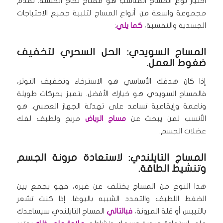
اختيار نوع المساج المناسب هو مفتاح نجاح الجلسة. نقدم
مجموعة واسعة من أنواع المساج لتلبية جميع الاحتياجات
الجسدية والنفسية،
كما يلي
:
المساج السويدي: الحل السحري لتخفيف
ضغوط العمل.
إذا كان هدفك الأساسي هو الاسترخاء وتخفيف التوتر،
فالمساج السويدي هو خيارك الأفضل. يتميز بحركات طويلة
وناعمة وإيقاعية تساعد على تهدئة الجهاز العصبي. هو
الأنسب لمن يبحث عن
مساج الرياض
مريح ولطيف لفك
عضلات الجسم.
المساج التايلندي: لاستعادة مرونة الجسم
وتنشيط الطاقة.
هذا النوع من المساج يختلف عن غيره، فهو يجمع بين
الضغط اللطيف والتمدد الشبيه باليوغا. إذا كنت تشعر
بالتيبس أو قلة المرونة،
فبالتالي
المساج التايلندي سيساعدك