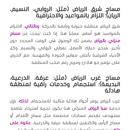
مساج شرق الرياض (مثل: الروابي، النسيم،
الريان): التزام بالمواعيد والاحترافية
شرق الرياض منطقة حيوية ونابضة بالحركة.
وبالتالي
، الالتزام
بالمواعيد هو أساس عملنا هنا. إذا كنت تبحث عن
مساج
منزلي بالرياض
يضمن لك الوصول في الوقت المحدد دون
تأخير، فنحن خيارك الأفضل. نغطي الروابي والنسيم وكل
الأحياء الشرقية بأعلى معايير الجودة والمهنية، مع الحرص
على توفير جو هادئ ومريح رغم صخب المنطقة.
مساج غرب الرياض (مثل: عرقة، الدرعية،
البديعة): استجمام وخدمات راقية لمنطقة
هادئة
غرب الرياض يوفر أجواءً هادئة مثالية للاستجمام.
لذلك
، فإن
خدمة
سبا الرياض
المنزلي هنا تكون تجربة استرخاء شاملة.
نستهدف تقديم مساجات مخصصة مثل مساج الأقدام أو
مساج الرأس والكتفين لمنطقة عرقة والدرعية،
علاوة على