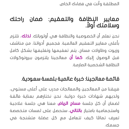
المطلقة وأنت في فضاءك الخاص.
معايير النظافة والتعقيم: ضمان راحتك
وسلامتك أولاً.
نحن نعلم أن الخصوصية والنظافة هي أولوياتك.
لذلك
، نلتزم
بأعلى معايير التعقيم العالمية. فجميع أدواتنا، من مناشف
وزيوت وطاولات مساج، يتم تعقيمها وتغليفها بشكل كامل
قبل الوصول إليك.
كما أن
معالجينا يلتزمون ببروتوكولات
النظافة الشخصية الصارمة.
قائمة معالجينا: خبرة عالمية بلمسة سعودية.
فريقنا من المعالجين والمعالجات مدرب على أعلى مستوى،
ولديهم شهادات خبرة دولية. نحن نختارهم بعناية فائقة
لضمان أن كل جلسة
مساج الرياض
معنا هي جلسة علاجية
واستجمامية بامتياز.
بالتالي
، ستحصل على لمسات متخصصة
تعرف تمامًا كيف تتعامل مع كل عضلة متشنجة في
جسمك.