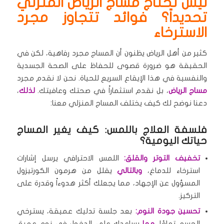
ليش تحتاج مساج الرياض المنزلي
تحديداً؟ فوائد تتجاوز مجرد
الاسترخاء
كثير من أهل الرياض يظنون أن المساج مجرد رفاهية، لكن في
الحقيقة هو ضرورة قصوى للحفاظ على الصحة الجسدية
والنفسية في هذا الإيقاع السريع للحياة. نحن لا نقدم مجرد
مساج الرياض
، بل نقدم استثماراً في صحتك وعافيتك.
لذلك
،
دعنا نوضح لك كيف يختلف المساج المنزلي معنا:
فلسفة العلاج باللمس: كيف يغير المساج
حياتك اليومية؟
تخفيف التوتر والقلق:
اللمس الاحترافي يرسل إشارات
استرخاء للدماغ،
وبالتالي
يقلل من هرمون الكورتيزول
المسؤول عن الإجهاد، مما يجعلك أكثر هدوءاً وقدرة على
التركيز.
تحسين جودة النوم:
بعد جلسة تدليك عميقة، يسترخي
الجسم تمامًا،
مما
يساعدك على الدخول في نوم عميق