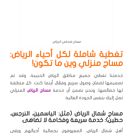
مساج فندقي الرياض
تغطية شاملة لكل أحياء الرياض:
مساج منزلي وين ما تكون!
خدمتنا تغطي جميع مناطق الرياض الحبيبة، وقد تم
تصميمها لضمان وصول سريع وفعّال أينما كنت. كل منطقة
لها خصائصها، ونحن نضمن أن خدمة
مساج الرياض
المنزلي
تصل إليك بنفس الجودة العالية.
مساج شمال الرياض (مثل: الياسمين، النرجس،
حطين): خدمة سريعة وفخامة لا تضاهى
أهل شمال الرياض، المعروفون بجمالية أحيائهم ورقي