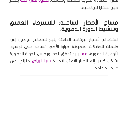
على استعادة حيوية جسمك ونشاطه،
علاوة على ذلك
يعتبر
خياراً ممتازاً للرياضيين.
مساج الأحجار الساخنة: للاسترخاء العميق
وتنشيط الدورة الدموية.
استخدام الأحجار البركانية الدافئة يتيح للمعالج الوصول إلى
طبقات العضلات العميقة. حرارة الأحجار تساعد على توسيع
الأوعية الدموية،
مما
يزيد تدفق الدم ويحسن الدورة الدموية
بشكل كبير. إنه الخيار الأمثل لتجربة
سبا الرياض
منزلي في
غاية الفخامة.