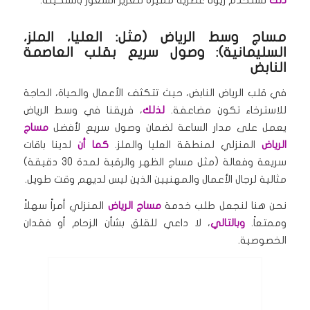
ذلك
نستخدم زيوتًا عطرية مميزة لتعزيز الشعور بالسكينة.
مساج وسط الرياض (مثل: العليا، الملز،
السليمانية): وصول سريع بقلب العاصمة
النابض
في قلب الرياض النابض، حيث تتكثف الأعمال والحياة، الحاجة
للاسترخاء تكون مضاعفة.
لذلك
، فريقنا في وسط الرياض
يعمل على مدار الساعة لضمان وصول سريع لأفضل
مساج
الرياض
المنزلي لمنطقة العليا والملز.
كما أن
لدينا باقات
سريعة وفعالة (مثل مساج الظهر والرقبة لمدة 30 دقيقة)
مثالية لرجال الأعمال والمهنيين الذين ليس لديهم وقت طويل.
نحن هنا لنجعل طلب خدمة
مساج الرياض
المنزلي أمراً سهلاً
وممتعاً.
وبالتالي
، لا داعي للقلق بشأن الزحام أو فقدان
الخصوصية.