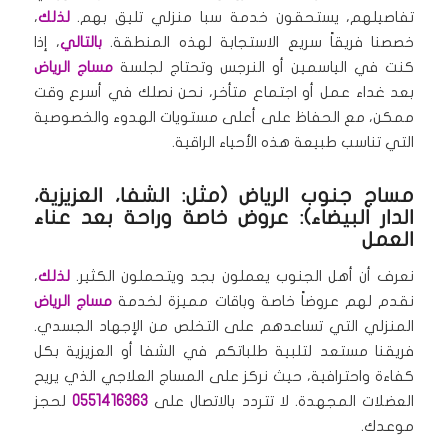
تفاصيلهم، يستحقون خدمة سبا منزلي تليق بهم.
لذلك
،
خصصنا فريقاً سريع الاستجابة لهذه المنطقة.
بالتالي
، إذا
كنت في الياسمين أو النرجس وتحتاج لجلسة
مساج الرياض
بعد غداء عمل أو اجتماع متأخر، نحن نصلك في أسرع وقت
ممكن، مع الحفاظ على أعلى مستويات الهدوء والخصوصية
التي تناسب طبيعة هذه الأحياء الراقية.
مساج جنوب الرياض (مثل: الشفا، العزيزية،
الدار البيضاء): عروض خاصة وراحة بعد عناء
العمل
نعرف أن أهل الجنوب يعملون بجد ويتحملون الكثير.
لذلك
،
نقدم لهم عروضاً خاصة وباقات مميزة لخدمة
مساج الرياض
المنزلي التي تساعدهم على التخلص من الإجهاد الجسدي.
فريقنا مستعد لتلبية طلباتكم في الشفا أو العزيزية بكل
كفاءة واحترافية، حيث نركز على المساج العلاجي الذي يريح
العضلات المجهدة. لا تتردد بالاتصال على
0551416363
لحجز
موعدك.