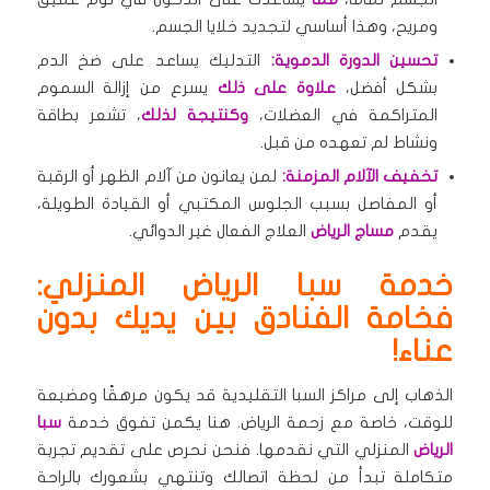
ومريح، وهذا أساسي لتجديد خلايا الجسم.
تحسين الدورة الدموية:
التدليك يساعد على ضخ الدم
بشكل أفضل،
علاوة على ذلك
يسرع من إزالة السموم
المتراكمة في العضلات،
وكنتيجة لذلك
، تشعر بطاقة
ونشاط لم تعهده من قبل.
تخفيف الآلام المزمنة:
لمن يعانون من آلام الظهر أو الرقبة
أو المفاصل بسبب الجلوس المكتبي أو القيادة الطويلة،
يقدم
مساج الرياض
العلاج الفعال غير الدوائي.
خدمة سبا الرياض المنزلي:
فخامة الفنادق بين يديك بدون
عناء!
الذهاب إلى مراكز السبا التقليدية قد يكون مرهقًا ومضيعة
للوقت، خاصة مع زحمة الرياض. هنا يكمن تفوق خدمة
سبا
الرياض
المنزلي التي نقدمها. فنحن نحرص على تقديم تجربة
متكاملة تبدأ من لحظة اتصالك وتنتهي بشعورك بالراحة