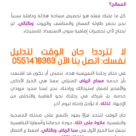
المعالج؟
كل ما عليك فعله هو تخصيص مساحة هادئة ودافئة نسبياً.
نحن نحضر طاولة المساج والمناشف والزيوت.
وبالتالي
، لن
تحتاج لأي تحضيرات إضافية سوى الاستعداد للاسترخاء.
لا تتردد! حان الوقت لتدليل
نفسك: اتصل بنا الآن 0551416363
في ختام رحلتنا التعريفية هذه، نتمنى أن تكون قد اقتنعت
بأن خدمة
مساج الرياض
المنزلي معنا هي الخيار الأذكى
والأفخم لضمان استرخائك وراحتك. نحن لسنا مجرد مزودي
خدمة، بل شركاء في رحلتك نحو العافية والتخلص من
الإجهاد.
لذلك
، لا تؤجل راحتك ليوم آخر.
حان الوقت لتتخذ قرارًا يعود بالنفع على صحتك الجسدية
والنفسية.
علاوة على ذلك
، جودة خدماتنا وأسعارنا التنافسية
تجعل منا الخيار الأول في
سبا الرياض
.
وبالتالي
، اضغط زر الاتصال