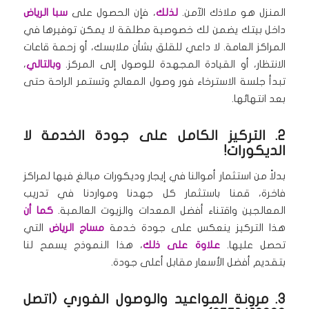
المنزل هو ملاذك الآمن.
لذلك
، فإن الحصول على
سبا الرياض
داخل بيتك يضمن لك خصوصية مطلقة لا يمكن توفيرها في
المراكز العامة. لا داعي للقلق بشأن ملابسك، أو زحمة قاعات
الانتظار، أو القيادة المجهدة للوصول إلى المركز.
وبالتالي
،
تبدأ جلسة الاسترخاء فور وصول المعالج وتستمر الراحة حتى
بعد انتهائها.
2. التركيز الكامل على جودة الخدمة لا
الديكورات!
بدلاً من استثمار أموالنا في إيجار وديكورات مبالغ فيها لمراكز
فاخرة، قمنا باستثمار كل جهدنا ومواردنا في تدريب
المعالجين واقتناء أفضل المعدات والزيوت العالمية.
كما أن
هذا التركيز ينعكس على جودة خدمة
مساج الرياض
التي
تحصل عليها.
علاوة على ذلك
، هذا النموذج يسمح لنا
بتقديم أفضل الأسعار مقابل أعلى جودة.
3. مرونة المواعيد والوصول الفوري (اتصل