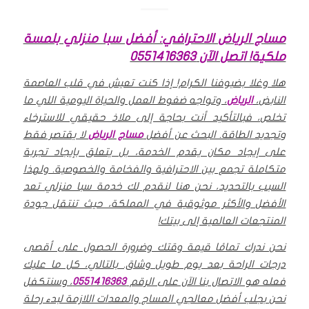
مساج الرياض الاحترافي: أفضل سبا منزلي بلمسة
ملكية! اتصل الآن 0551416363
هلا وغلا بضيوفنا الكرام! إذا كنت تعيش في قلب العاصمة
النابض،
الرياض
، وتواجه ضغوط العمل والحياة اليومية اللي ما
تخلص، فبالتأكيد أنت بحاجة إلى ملاذ حقيقي للاسترخاء
وتجديد الطاقة. البحث عن أفضل
مساج الرياض
لا يقتصر فقط
على إيجاد مكان يقدم الخدمة، بل يتعلق بإيجاد تجربة
متكاملة تجمع بين الاحترافية والفخامة والخصوصية. ولهذا
السبب بالتحديد، نحن هنا لنقدم لك خدمة سبا منزلي تعد
الأفضل والأكثر موثوقية في المملكة، حيث تنتقل جودة
المنتجعات العالمية إلى بيتك!
نحن ندرك تمامًا قيمة وقتك وضرورة الحصول على أقصى
درجات الراحة بعد يوم طويل وشاق. بالتالي، كل ما عليك
فعله هو الاتصال بنا الآن على الرقم
0551416363
، وسنتكفل
نحن بجلب أفضل معالجي المساج والمعدات اللازمة لبدء رحلة