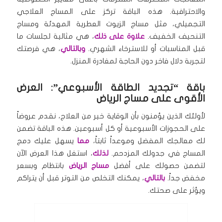
والاحترافية. هذه الباقة تركز على المساج العلاجي
التجميلي، مثل مساج الزيوت العطرية المهدئة ومساج
التنحيف الخفيف.
علاوة على ذلك
، هي مثالية لجلسات ما
قبل المناسبات أو للاسترخاء الشهري.
وبالتالي
، هي فرصتك
لتجربة دلال فاخر دون الحاجة لمغادرة المنزل.
باقة “تجديد الطاقة الأسبوعي”: العرض
الأقوى على مساج الرياض
لأولئك الذين يؤمنون بأن الوقاية خير من العلاج، نقدم عروضاً
على الحجوزات الأسبوعية أو كل أسبوعين. هذه الباقة تضمن
لك معالجك المفضل وموعداً ثابتاً،
مما
يسهل عليك دمج
المساج في جدولك المزدحم.
لذلك
، استغل هذا العرض الآن
لتضمن حصولك على أفضل
مساج الرياض
بانتظام وبسعر
مخفض جداً.
بالتالي
، يمكنك التخلص من التوتر قبل أن يتراكم
ويؤثر على صحتك.