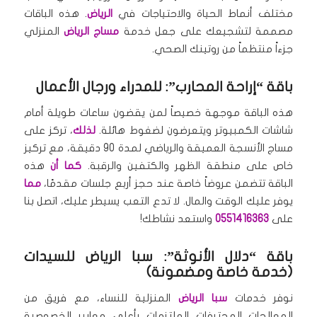
مختلف أنماط الحياة والاحتياجات في
الرياض
. هذه الباقات
مصممة لتشجيعك على جعل خدمة
مساج الرياض
المنزلي
جزءاً منتظماً من روتينك الصحي.
باقة “إراحة المحارب”: للمدراء ورجال الأعمال
هذه الباقة موجهة خصيصاً لمن يقضون ساعات طويلة أمام
شاشات الكمبيوتر ويتعرضون لضغوط هائلة.
لذلك
، تركز على
مساج الأنسجة العميقة والرياضي لمدة 90 دقيقة، مع تركيز
خاص على منطقة الظهر والكتفين والرقبة.
كما أن
هذه
الباقة تتضمن عروضاً خاصة عند حجز أربع جلسات مقدمًا،
مما
يوفر عليك الوقت والمال. لا تدع التعب يسيطر عليك، اتصل بنا
على
0551416363
واستعد نشاطك!
باقة “دلال الأنوثة”: سبا الرياض للسيدات
(خدمة خاصة ومضمونة)
نوفر خدمات
سبا الرياض
المنزلية للنساء، مع فريق من
المعالجات المحترفات الملتزمات بأعلى معايير الخصوصية