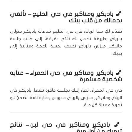
💅
باديكير ومناكير في حي الخليج
– تألقي
بجمالك من قلب بيتك
تُقدّم لكِ سبا الرياض في حي الخليج خدمات باديكير منزلي
بالرياض بطريقة تضمن لك نتائج دقيقة، إلى جانب جلسة
مانيكير منزلي بالرياض تضيف لمسة ناعمة ومثالية إلى
يديك.
💅
باديكير ومناكير في حي الحمراء
– عناية
شخصية مستمرة
في حي الحمراء، نصل إليكِ بجلسة فاخرة تشمل باديكير في
الرياض ومانيكير منزلي بالرياض مدروس بعناية تامة. نضمن لكِ
تجربة مميزة كل مرة.
💅
باديكير ومناكير في حي لبن
– نتائج
تبهرك من أول مرة