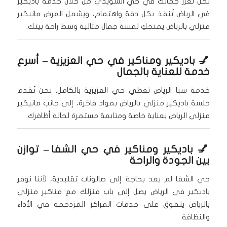
نحن نُعزز جمالك في حي السويدي من خلال خدمة باديكير
في الرياض تُنفذ بكل دقة واهتمام، ويشمل العرض مانيكير
منزلي بالرياض يمنحكِ لمسة جمال مثالية وسط راحة بيتك.
💅
باديكير ومناكير في حي العزيزية
– أسرع
خدمة للعناية بالجمال
خدمة سبا الرياض تغطي حي العزيزية بالكامل. نحن نُقدم
جلسة باديكير منزلي بالرياض بمواد فاخرة، إلى جانب مانيكير
منزلي الرياض بعناية خاصة ومتابعة مستمرة لحالة أظافرك.
💅
باديكير ومناكير في حي الشفا
– توازن
بين الجودة والراحة
حي الشفا لم يعد بحاجة إلى صالونات تقليدية، لأننا نوفر
باديكير في الرياض يصل إلى باب منزلك مع مناكير منزلي
بالرياض يتفوق على خدمات المراكز المزدحمة في الأداء
والنظافة.