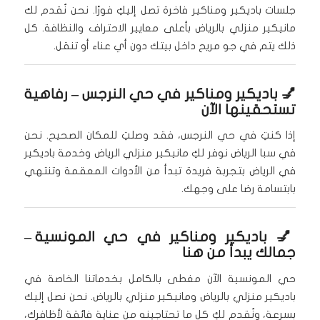
جلسات باديكير ومناكير فاخرة تصل إليكِ فورًا. نحن نُقدم لك
مانيكير منزلي بالرياض بأعلى معايير الاحتراف والنظافة. كل
ذلك يتم في جو مريح داخل بيتك دون أي عناء أو تنقل.
💅
باديكير ومناكير في حي النرجس
– رفاهية
تستحقينها الآن
إذا كنتِ في حي النرجس، فقد وصلتِ للمكان الصحيح. نحن
في سبا الرياض نوفر لكِ مانيكير منزلي الرياض وخدمة باديكير
في الرياض بتجربة فريدة تبدأ من الأدوات المعقمة وتنتهي
بابتسامة رضا على وجهك.
💅
باديكير ومناكير في حي المونسية
–
جمالك يبدأ من هنا
حي المونسية الآن مغطى بالكامل بخدماتنا الخاصة في
باديكير منزلي بالرياض ومانيكير منزلي بالرياض. نحن نصل إليك
بسرعة، ونُقدم لكِ كل ما تحتاجينه من عناية فائقة لأظافرك،