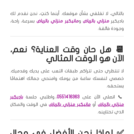
بالتالي، لا تقلقي بشأن موقعك. أينما كنتِ، نحن نقدم لك
باديكير
منزلي بالرياض
و
مانيكير منزلي بالرياض
بسرعة، راحة،
وجودة فائقة.
📆 هل حان وقت العناية؟ نعم،
الآن هو الوقت المثالي
لا تنتظري حتى تتراكم طبقات التعب على يديك وقدميك.
خصصي لنفسك ساعة من يومك وامنحي جمالك اهتمامًا
يستحقه.
📞 اتصلي الآن على
0551416363
، واطلبي جلسة
باديكير
منزلي بالرياض
أو
مانيكير منزلي بالرياض
في الوقت والمكان
الذي تختارينه.
✅ لماذا نحن الأفضل في مجال