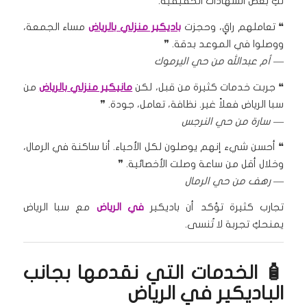
لكِ بعض الشهادات الحقيقية:
❝ تعاملهم راقٍ، وحجزت
باديكير منزلي بالرياض
مساء الجمعة،
ووصلوا في الموعد بدقة. ❞
—
أم عبدالله من حي اليرموك
❝ جربت خدمات كثيرة من قبل، لكن
مانيكير منزلي بالرياض
من
سبا الرياض فعلاً غير. نظافة، تعامل، جودة. ❞
—
سارة من حي النرجس
❝ أحسن شيء إنهم يوصلون لكل الأحياء. أنا ساكنة في الرمال،
وخلال أقل من ساعة وصلت الأخصائية. ❞
—
رهف من حي الرمال
تجارب كثيرة تؤكد أن باديكير
في الرياض
مع سبا الرياض
يمنحكِ تجربة لا تُنسى.
🧴 الخدمات التي نقدمها بجانب
الباديكير في الرياض