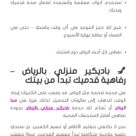
نستخدم أدوات معقمة ومُعتمدة لضمان صحة قدميك
ويديك.
نتيح لكِ حجز الموعد في أي وقت يناسبكِ – حتى في
المساء أو عطلة نهاية الأسبوع.
نغطي كل أحياء الرياض دون استثناء.
💅 باديكير منزلي بالرياض –
رفاهية قدميك تبدأ من بيتك
في مدينة ضخمة مثل الرياض، قد يصعب على الكثيرات إيجاد
الوقت للذهاب إلى صالونات التجميل. لذلك، قررنا في
سبا
الرياض
أن نُقدّم لكِ خدمة
باديكير منزلي بالرياض
بجودة
تضاهي أفضل المنتجعات الصحية.
نحن لا نكتفي بتقليم الأظافر أو تنعيم الكعبين، بل نمنحكِ
جلسة علاجية متكاملة تبدأ بتعقيم القدمين، مرورًا بتقشير