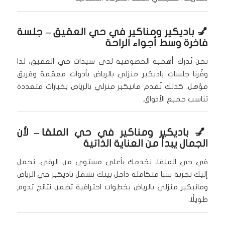
💅
باديكير ومناكير في حي العقيق
– جلسة
فاخرة وسط أجواء الراحة
نحن نُدرك أهمية الخصوصية لدى سيدات حي العقيق، لذا
وفّرنا جلسات باديكير منزلي بالرياض بأدوات معقمة وفريق
مؤهل. كذلك نُقدم مانيكير منزلي بالرياض بخيارات متعددة
تناسب جميع الأذواق.
💅
باديكير ومناكير في حي الملقا
– لأن
الجمال يبدأ من العناية الذاتية
في حي الملقا، نخدمك بأعلى مستوى من الرقي. نحمل
إليك تجربة سبا متكاملة داخل بيتك تشمل باديكير في الرياض
ومانيكير منزلي بالرياض بخطوات احترافية تضمن نتائج تدوم
طويلًا.