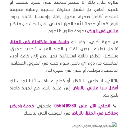
علاوة على ذلك، لا تقتصر خدمتنا على مجرد تنظيف أو
تلميع أظافر، بل تشمل خطوات علاجية وعناية عميقة
تمنحك أظافرًا صحية، مظهرًا راقيًا، وإحساسًا بالثقة يدوم
لأيام. كما أن خدماتنا تُعد الخيار المثالي لمن تبحث عن مناكير
منزلي في الرياض
بجودة صالون 5 نجوم.
من جهة أخرى، نوفر لكِ
جلسة سبا متكاملة في المنزل
تشمل تدليك اليدين، تقشير الجلد الميت، ترطيب عميق،
وتشكيل الأظافر بأناقة استثنائية. نحن نصل إلى كافة أحياء
العاصمة من دون أي تأخير، سواء كنتِ في المروج، الصحافة،
الياسمين، قرطبة، أو حتى في ظهرة لبن.
بالتالي، لا داعي للانتظار أو قطع مسافات، لأننا نجلب لكِ
أفضل سبا منزلي بالرياض
إلى عتبة بابك، مع تجربة فاخرة
تليق بكِ.
📞
اتصلي الآن على 0551416363
واحجزي
خدمة
باديكير
ومناكير في المنزل بالرياض
في التوقيت الذي يناسبكِ.