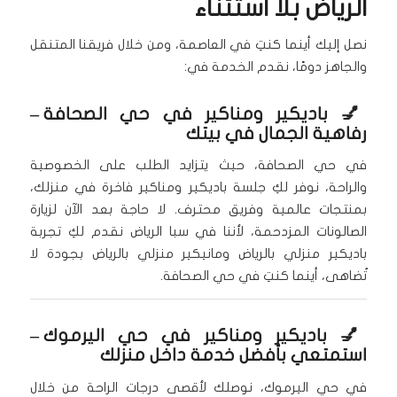
الرياض بلا استثناء
نصل إليك أينما كنتِ في العاصمة، ومن خلال فريقنا المتنقل
والجاهز دومًا، نقدم الخدمة في:
💅
باديكير ومناكير في حي الصحافة
–
رفاهية الجمال في بيتك
في حي الصحافة، حيث يتزايد الطلب على الخصوصية
والراحة، نوفر لكِ جلسة باديكير ومناكير فاخرة في منزلك،
بمنتجات عالمية وفريق محترف. لا حاجة بعد الآن لزيارة
الصالونات المزدحمة، لأننا في سبا الرياض نقدم لكِ تجربة
باديكير منزلي بالرياض ومانيكير منزلي بالرياض بجودة لا
تُضاهى، أينما كنتِ في حي الصحافة.
💅
باديكير ومناكير في حي اليرموك
–
استمتعي بأفضل خدمة داخل منزلك
في حي اليرموك، نوصلك لأقصى درجات الراحة من خلال