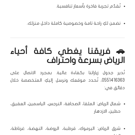
نُقدّم تجربة فاخرة بأسعار تنافسية.
نضمن لكِ راحة تامة وخصوصية كاملة داخل منزلك.
🚗 فريقنا يغطي كافة أحياء
الرياض بسرعة واحتراف
نُدير جدول زياراتنا بكفاءة عالية. بمجرد الاتصال على
0551416363، نُحدد موقعك ونرسل إليكِ المتخصصة خلال
دقائق في:
شمال الرياض: الملقا، الصحافة، النرجس، الياسمين، العقيق،
حطين، الازدهار
شرق الرياض: اليرموك، قرطبة، الروضة، النهضة، غرناطة،