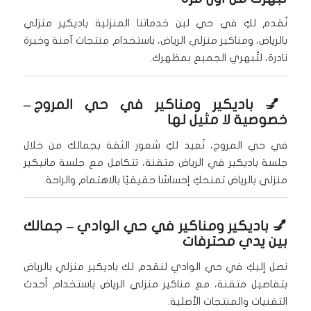
نُقدم لكِ في حي لبن خدماتنا المنزلية باديكير منزلي
بالرياض، ومناكير منزلي الرياض، باستخدام منتجات آمنة وخبرة
نادرة، لتُبهري الجميع بمظهرك.
💅
باديكير ومناكير في حي المروج
–
خصوصية لا مثيل لها
في حي المروج، نُعيد لكِ شعور الثقة بجمالك من خلال
جلسة باديكير في الرياض متقنة، تتكامل مع جلسة مانيكير
منزلي بالرياض تمنحكِ إحساسًا حقيقيًا بالاهتمام والراحة.
💅
باديكير ومناكير في حي الوادي
– جمالك
بين يدي محترفات
نصل إليكِ في حي الوادي لنقدم لك باديكير منزلي بالرياض
بتفاصيل متقنة، مع مناكير منزلي الرياض باستخدام أحدث
التقنيات والمنتجات الأصلية.