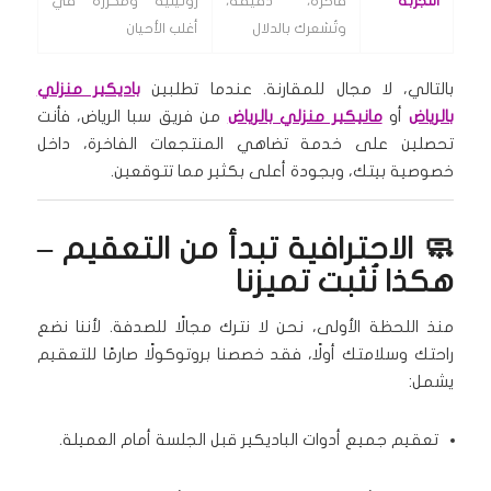
التجربة
فاخرة، دقيقة،
روتينية ومكررة في
وتُشعرك بالدلال
أغلب الأحيان
بالتالي، لا مجال للمقارنة. عندما تطلبين
باديكير منزلي
بالرياض
أو
مانيكير منزلي بالرياض
من فريق سبا الرياض، فأنت
تحصلين على خدمة تضاهي المنتجعات الفاخرة، داخل
خصوصية بيتك، وبجودة أعلى بكثير مما تتوقعين.
🧼 الاحترافية تبدأ من التعقيم –
هكذا نُثبت تميزنا
منذ اللحظة الأولى، نحن لا نترك مجالًا للصدفة. لأننا نضع
راحتك وسلامتك أولًا، فقد خصصنا بروتوكولًا صارمًا للتعقيم
يشمل:
تعقيم جميع أدوات الباديكير قبل الجلسة أمام العميلة.