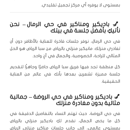
بمستوى لا يوفره أي مركز تجميل تقليدي.
💅
باديكير ومناكير في حي الرمال
– نحن
نأتيكِ بأفضل جلسة في بيتك
في حي الرمال، نوفر جلسات فاخرة للعناية بالأظافر دون أن
تغادري منزلك. مانيكير منزلي بالرياض من سبا الرياض هو الحل
المثالي للراحة، الخصوصية، والجمال في آنٍ واحد.
كل منطقة تجد فيها فريق سبا الرياض حاضرًا وجاهزًا لتقديم
جلسة مميزة تشعرين بعدها بأنك في عالم من العناية
الحقيقية.
💅
باديكير ومناكير في حي الروضة
– جمالية
مثالية بدون مغادرة منزلك
في حي الروضة، حيث تهتم النساء بالتفاصيل الدقيقة في
كل ما يخص الجمال، نقدم لكِ باديكير منزلي بالرياض
بمستوى عالمي، إلى جانب جلسات مناكير منزلي الرياض