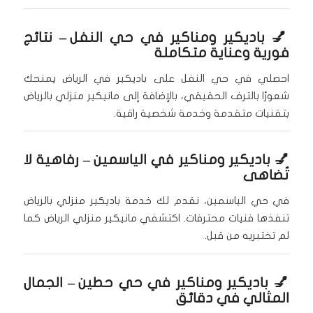
💅
باديكير ومناكير في حي النفل
– نتائج
فورية وعناية متكاملة
احصلي في حي النفل على باديكير في الرياض يمنحك
شعورًا بالترف الحقيقي، بالإضافة إلى مانيكير منزلي بالرياض
بتقنيات متقدمة وخدمة شخصية راقية.
💅
باديكير ومناكير في الياسمين
– رفاهية لا
تُضاهى
في حي الياسمين، نقدم لك خدمة باديكير منزلي بالرياض
تنفذها فنيات محترفات. اكتشفي مانيكير منزلي الرياض كما
لم تختبريه من قبل.
💅
باديكير ومناكير في حي حطين
– الجمال
المثالي في دقائق