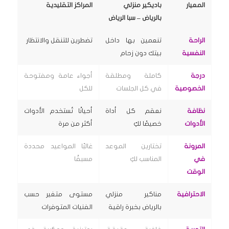
المعيار
باديكير منزلي
المراكز التقليدية
بالرياض – سبا الرياض
الراحة
تنعمين بها داخل
تضطرين للتنقل والانتظار
النفسية
بيتك دون زحام
درجة
كاملة ومطلقة
أجواء عامة ومفتوحة
الخصوصية
في كل الجلسات
للكل
نظافة
نعقم كل أداة
أحيانًا تُستخدم الأدوات
الأدوات
خصيصًا لكِ
أكثر من مرة
المرونة
تختارين الموعد
غالبًا المواعيد محددة
في
المناسب لكِ
مسبقًا
الوقت
الاحترافية
مناكير منزلي
مستوى متغير حسب
بالرياض بخبرة راقية
الفنيات المتوفرات