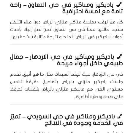
💅
باديكير ومناكير في حي التعاون
– راحة
تامة مع لمسة احترافية
كل من ترغب بجلسة مناكير منزلي الرياض دون عناء التنقل
ستجد ضالتها معنا في حي التعاون. نحن نصل إليك بأحدث
أدوات الباديكير في الرياض لنمنحكِ نتيجة مثالية تستحقينها.
💅
باديكير ومناكير في حي الازدهار
– جمال
طبيعي داخل أجواء مريحة
في حي الازدهار، حيث تهتم السيدات بكل ما هو أنيق، نقدم
جلسات باديكير منزلي بالرياض بتفاصيل دقيقة تلامس
مستوى الفن، مع مانيكير منزلي بالرياض بتقنيات تحافظ
على صحة ونضارة أظافرك.
💅
باديكير ومناكير في حي السويدي
– تميّز
في الخدمة وجودة في النتائج