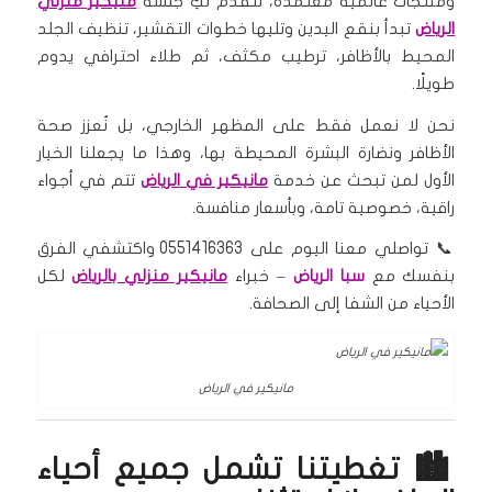
ومنتجات عالمية معتمدة، لتُقدّم لكِ جلسة
منيكير منزلي
الرياض
تبدأ بنقع اليدين وتليها خطوات التقشير، تنظيف الجلد
المحيط بالأظافر، ترطيب مكثف، ثم طلاء احترافي يدوم
طويلًا.
نحن لا نعمل فقط على المظهر الخارجي، بل نُعزز صحة
الأظافر ونضارة البشرة المحيطة بها، وهذا ما يجعلنا الخيار
الأول لمن تبحث عن خدمة
مانيكير في الرياض
تتم في أجواء
راقية، خصوصية تامة، وبأسعار منافسة.
📞 تواصلي معنا اليوم على 0551416363 واكتشفي الفرق
بنفسك مع
سبا الرياض
– خبراء
مانيكير منزلي بالرياض
لكل
الأحياء من الشفا إلى الصحافة.
مانيكير في الرياض
🏙️ تغطيتنا تشمل جميع أحياء