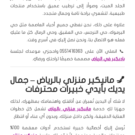
الجلد الميت، وصولًا إلى ترطيب عميق باستخدام منتجات
طبيعية، لتشعري براحة تامة وجمال متجدد.
علاوة على ذلك، نحن نغطي جميع أحياء العاصمة مثل حي
اليرموك، حي النرجس، حي العقيق، وحي الرمال. كل ما عليكِ
فعله هو الاتصال بنا، ونحن نصل إليكِ في أسرع وقت.
📞 اتصلي الآن على 0551416363 واحجزي موعدك لجلسة
باديكير في الرياض
مصممة خصيصًا لراحتكِ ورضاكِ.
💅 مانيكير منزلي بالرياض – جمال
يديك بأيدي خبيرات محترفات
لا شك أن اليدين تُعبران عن أناقتكِ واهتمامك بمظهرك، لذلك
جهزنا لكِ خدمة
مانيكير منزلي بالرياض
تشمل كل خطوات
العناية الدقيقة، ولكن داخل منزلك، وبدون أي عناء أو انتظار.
نُرسل إليكِ أخصائية خبيرة تستخدم أدوات معقمة 100%