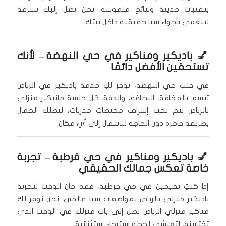
بتقنيات حديثة ونتائج ملموسة. نحن نصل إليك بسرعة
لتنعمي بأجواء سبا حقيقية داخل بيتك.
💅
باديكير ومناكير في حي النهضة
– لأنك
تستحقين الأفضل دائمًا
في قلب حي النهضة، نوفر لكِ خدمة باديكير في الرياض
تتسم بالفخامة، النظافة، والدقة. كل جلسة مانيكير منزلي
بالرياض تتم تحت إشراف مختصات مدربات، ليصلكِ الجمال
بطريقة فاخرة دون الحاجة للانتقال إلى أي مكان.
💅
باديكير ومناكير في حي قرطبة
– تجربة
خاصة تعكس جمالك الحقيقي
إذا كنتِ تقيمين في حي قرطبة، فقد حان الوقت لتجربة
باديكير منزلي بالرياض بمواصفات سبا عالمي. نحن نوفر لكِ
مناكير منزلي الرياض يصل إلى باب منزلك في الوقت الذي
تختارينه، لتعيشي لحظة استرخاء استثنائية.