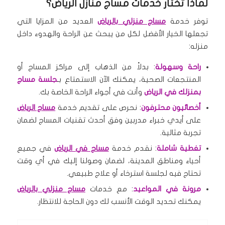
لماذا تختار خدمات
مساج منازل الرياض
؟
توفر خدمة
مساج منزلي بالرياض
العديد من المزايا التي
تجعلها الخيار الأفضل لكل من يبحث عن الراحة والهدوء داخل
منزله:
راحة وسهولة
: بدلاً من الذهاب إلى مراكز المساج أو
المنتجعات الصحية، يمكنك الآن الاستمتاع بـ
جلسة مساج
بمنزلك في الرياض
وأنت في أجواء الراحة الخاصة بك.
أخصائيون محترفون
: نحرص على تقديم خدمة
مساج الرياض
على أيدي خبراء مدربين وفق أحدث تقنيات المساج لضمان
تجربة مثالية.
تغطية شاملة
: نقدم خدمة
مساج في الرياض
في جميع
أحياء ومناطق المدينة، لضمان وصولنا إليك في أي وقت
تحتاج فيه لجلسة استرخاء أو علاج طبيعي.
مرونة في المواعيد
: مع خدمات
مساج منزلي بالرياض
يمكنك تحديد الوقت الأنسب لك دون الحاجة للانتظار.