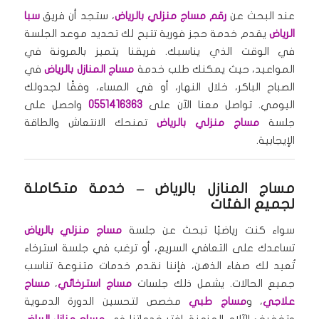
عند البحث عن
رقم مساج منزلي بالرياض
، ستجد أن فريق
سبا
الرياض
يقدم خدمة حجز فورية تتيح لك تحديد موعد الجلسة
في الوقت الذي يناسبك. فريقنا يتميز بالمرونة في
المواعيد، حيث يمكنك طلب خدمة
مساج المنازل بالرياض
في
الصباح الباكر، خلال النهار، أو في المساء، وفقًا لجدولك
اليومي. تواصل معنا الآن على
0551416363
واحصل على
جلسة
مساج منزلي بالرياض
تمنحك الانتعاش والطاقة
الإيجابية.
مساج المنازل بالرياض
– خدمة متكاملة
لجميع الفئات
سواء كنت رياضيًا تبحث عن جلسة
مساج منزلي بالرياض
تساعدك على التعافي السريع، أو ترغب في جلسة استرخاء
تُعيد لك صفاء الذهن، فإننا نقدم خدمات متنوعة تناسب
جميع الحالات. يشمل ذلك جلسات
مساج استرخائي
،
مساج
علاجي
، و
مساج طبي
مخصص لتحسين الدورة الدموية
وتخفيف الآلام المزمنة. اختر خدماتنا في
مساج منازل الرياض