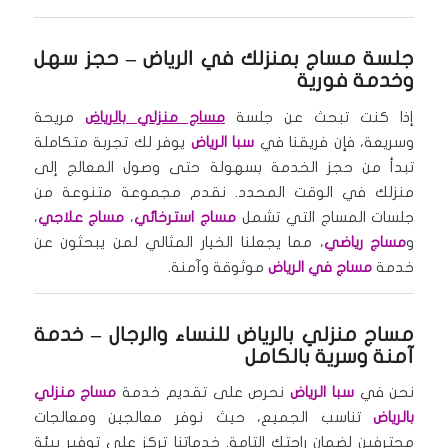
جلسة مساج بمنزلك في الرياض
– حجز سهل
وخدمة فورية
إذا كنت تبحث عن جلسة
مساج منزلي بالرياض
مريحة
وسريعة، فإن فريقنا في
سبا الرياض
يوفر لك تجربة متكاملة
تبدأ من حجز الخدمة بسهولة حتى وصول المعالج إلى
منزلك في الوقت المحدد. نقدم مجموعة متنوعة من
جلسات المساج التي تشمل
مساج استرخائي
،
مساج علاجي
،
و
مساج رياضي
، مما يجعلنا الخيار المثالي لمن يبحثون عن
خدمة
مساج في الرياض
موثوقة وآمنة.
مساج منزلي بالرياض للنساء والرجال
– خدمة
آمنة وسرية بالكامل
نحن في
سبا الرياض
نحرص على تقديم خدمة
مساج منزلي
بالرياض
تناسب الجميع، حيث نوفر معالجين ومعالجات
محترفين لضمان راحتك التامة. خدماتنا تركز على توفير بيئة