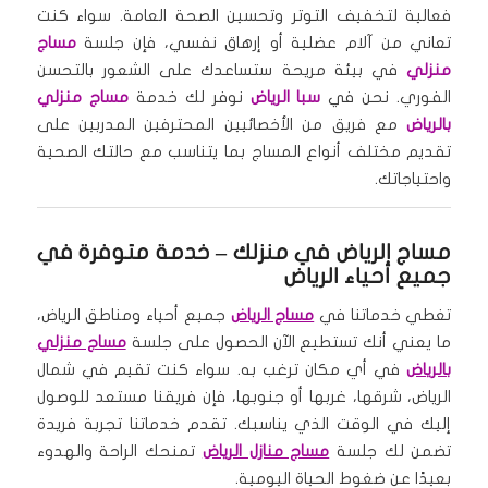
فعالية لتخفيف التوتر وتحسين الصحة العامة. سواء كنت
تعاني من آلام عضلية أو إرهاق نفسي، فإن جلسة
مساج
منزلي
في بيئة مريحة ستساعدك على الشعور بالتحسن
الفوري. نحن في
سبا الرياض
نوفر لك خدمة
مساج منزلي
بالرياض
مع فريق من الأخصائيين المحترفين المدربين على
تقديم مختلف أنواع المساج بما يتناسب مع حالتك الصحية
واحتياجاتك.
مساج الرياض في منزلك
– خدمة متوفرة في
جميع أحياء الرياض
تغطي خدماتنا في
مساج الرياض
جميع أحياء ومناطق الرياض،
ما يعني أنك تستطيع الآن الحصول على جلسة
مساج منزلي
بالرياض
في أي مكان ترغب به. سواء كنت تقيم في شمال
الرياض، شرقها، غربها أو جنوبها، فإن فريقنا مستعد للوصول
إليك في الوقت الذي يناسبك. تقدم خدماتنا تجربة فريدة
تضمن لك جلسة
مساج منازل الرياض
تمنحك الراحة والهدوء
بعيدًا عن ضغوط الحياة اليومية.