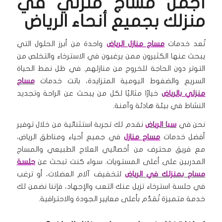
أجمل مساج منزلي في
منزلك بجميع أنحاء الرياض
تُعد خدمات
مساج منازل الرياض
واحدة من أبرز الحلول التي
يبحث عنها الكثيرون ممن يرغبون في الاسترخاء والتخلص من
التوتر دون الحاجة للخروج من منازلهم. في ظل نمط الحياة
السريع والضغوط اليومية المتزايدة، باتت خدمات
مساج
منزلي بالرياض
خيارًا مثاليًا لكل من يبحث عن الراحة وتجديد
النشاط في بيئة هادئة وآمنة.
نحن في
سبا الرياض
نقدم لك تجربة استثنائية من خلال توفير
أفضل خدمات
مساج منازل
في جميع أحياء ومناطق الرياض،
مع فريق محترف من أخصائيي العلاج الطبيعي والمساج
المدربين على أعلى المستويات. سواء كنت تبحث عن
جلسة
مساج بمنزلك في الرياض
لتخفيف آلام العضلات، أو ترغب
في جلسة استرخاء تزيل عنك التعب والإجهاد، فإننا نضمن لك
خدمة متميزة تُقدَّم بأعلى معايير الجودة والاحترافية.