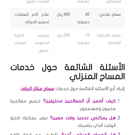
استرخائي
دقيقة
استرخاء عميق
مساج علاجي
90
300 ريال
علاج آلام العضلات،
دقيقة
تحسين الحركة
مساج بالحجارة
75
250 ريال
تحسين الدورة
الساخنة
دقيقة
الدموية، استرخاء
عميق
الأسئلة الشائعة حول خدمات
المساج المنزلي
إليك أبرز الأسئلة الشائعة حول خدمات
مساج منازل الرياض
:
كيف أضمن أن المعالجين محترفين؟
جميع معالجينا
مدربون ومعتمدون.
هل يمكنني تحديد وقت معين؟
نعم، يمكنك اختيار
الوقت الذي يناسبك.
هل المساج المنزلي آمن؟
بالطبع، مع اتخاذ كافة