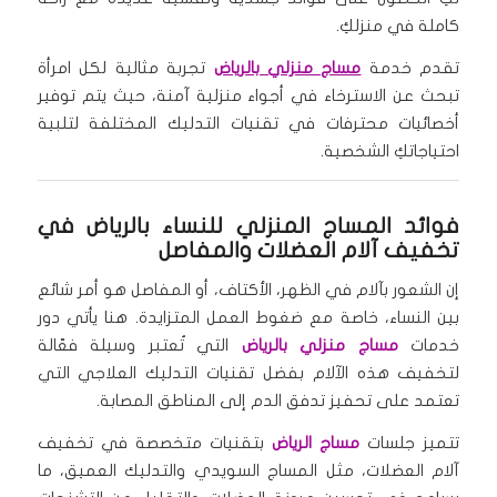
كاملة في منزلكِ.
تقدم خدمة
مساج منزلي بالرياض
تجربة مثالية لكل امرأة
تبحث عن الاسترخاء في أجواء منزلية آمنة، حيث يتم توفير
أخصائيات محترفات في تقنيات التدليك المختلفة لتلبية
احتياجاتكِ الشخصية.
فوائد المساج المنزلي للنساء بالرياض في
تخفيف آلام العضلات والمفاصل
إن الشعور بآلام في الظهر، الأكتاف، أو المفاصل هو أمر شائع
بين النساء، خاصة مع ضغوط العمل المتزايدة. هنا يأتي دور
خدمات
مساج منزلي بالرياض
التي تُعتبر وسيلة فعّالة
لتخفيف هذه الآلام بفضل تقنيات التدليك العلاجي التي
تعتمد على تحفيز تدفق الدم إلى المناطق المصابة.
تتميز جلسات
مساج الرياض
بتقنيات متخصصة في تخفيف
آلام العضلات، مثل المساج السويدي والتدليك العميق، ما