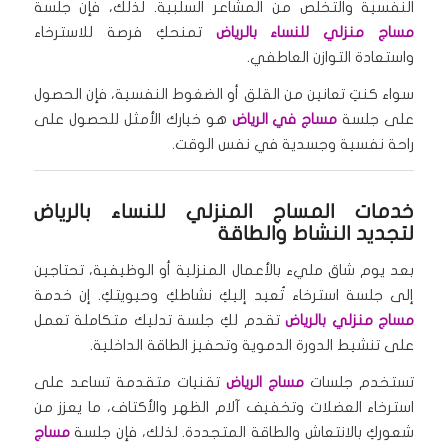
النفسية والتخلص من المشاعر السلبية. لذلك، فإن جلسة
مساج منزلي للنساء بالرياض
تمنحكِ فرصة للاسترخاء
واستعادة التوازن العاطفي.
سواء كنتِ تعانين من القلق أو الضغوط النفسية، فإن الحصول
على جلسة
مساج في الرياض
هو خيارك الأمثل للحصول على
راحة نفسية وجسدية في نفس الوقت.
خدمات المساج المنزلي للنساء بالرياض
لتجديد النشاط والطاقة
بعد يوم شاق مليء بالأعمال المنزلية أو الوظيفية، تحتاجين
إلى جلسة استرخاء تُعيد إليكِ نشاطكِ وحيويتكِ. إن خدمة
مساج منزلي بالرياض
تقدم لكِ جلسة تدليك متكاملة تعمل
على تنشيط الدورة الدموية وتحفيز الطاقة الداخلية.
تستخدم جلسات
مساج الرياض
تقنيات متقدمة تساعد على
استرخاء العضلات وتخفيف آلام الظهر والأكتاف، ما يعزز من
شعوركِ بالانتعاش والطاقة المتجددة. لذلك، فإن جلسة
مساج