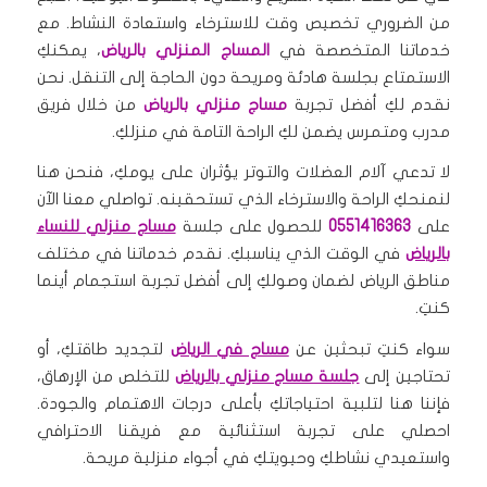
من الضروري تخصيص وقت للاسترخاء واستعادة النشاط. مع
خدماتنا المتخصصة في
المساج المنزلي بالرياض
، يمكنكِ
الاستمتاع بجلسة هادئة ومريحة دون الحاجة إلى التنقل. نحن
نقدم لكِ أفضل تجربة
مساج منزلي بالرياض
من خلال فريق
مدرب ومتمرس يضمن لكِ الراحة التامة في منزلكِ.
لا تدعي آلام العضلات والتوتر يؤثران على يومكِ، فنحن هنا
لنمنحكِ الراحة والاسترخاء الذي تستحقينه. تواصلي معنا الآن
على
0551416363
للحصول على جلسة
مساج منزلي للنساء
بالرياض
في الوقت الذي يناسبكِ. نقدم خدماتنا في مختلف
مناطق الرياض لضمان وصولكِ إلى أفضل تجربة استجمام أينما
كنتِ.
سواء كنتِ تبحثين عن
مساج في الرياض
لتجديد طاقتكِ، أو
تحتاجين إلى
جلسة مساج منزلي بالرياض
للتخلص من الإرهاق،
فإننا هنا لتلبية احتياجاتكِ بأعلى درجات الاهتمام والجودة.
احصلي على تجربة استثنائية مع فريقنا الاحترافي
واستعيدي نشاطكِ وحيويتكِ في أجواء منزلية مريحة.