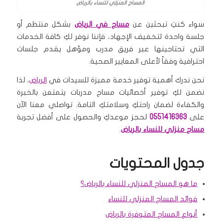
المساج المنزلي للنساء بالرياض
سواء كنتِ تبحثين عن
مساج في الرياض
بشكل منتظم أو
جلسة واحدة لتخفيف الإجهاد، فإننا نوفر لكِ كافة الخدمات
التي تحتاجينها عبر فريق مدرب ومؤهل يقدم جلسات
احترافية وفقاً لأعلى المعايير الصحية.
نحن ندرك أهمية توفير خدمة مميزة للسيدات في
الرياض
، لذا
نضمن لكِ توفير أخصائيات مساج مدربات يتمتعن بالخبرة
والكفاءة لضمان راحتكِ وسلامتكِ التامة. تواصلي معنا الآن
على
0551416363
لحجز موعدكِ والحصول على أفضل تجربة
مساج منزلي للنساء بالرياض
.
جدول المحتويات
ما هو المساج المنزلي للنساء بالرياض؟
فوائد المساج المنزلي للنساء
أنواع المساج المتوفرة بالرياض