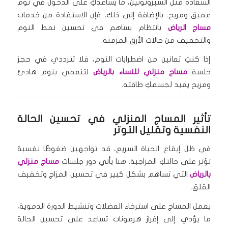
السعادة مثل السيروتونين، ما يساعدكِ على الدخول في نوم
عميق ومريح. بالإضافة إلى ذلك، فإن الاستفادة من خدمات
مساج الرياض
بانتظام يساهم في تحسين نمط النوم
والتخفيف من حالات الأرق المزمنة.
إذا كنتِ تعانين من اضطرابات النوم، فلا تترددي في حجز
جلسة
مساج منزلي للنساء بالرياض
لتنعمي بنوم هادئ
ومريح يعيد لجسمكِ طاقته.
تأثير المساج المنزلي في تحسين الحالة
النفسية وتقليل التوتر
في ظل إيقاع الحياة السريع، قد تواجهين ضغوطًا نفسية
تؤثر على حالتكِ المزاجية. هنا يأتي دور جلسات
مساج منزلي
بالرياض
التي تساهم بشكل كبير في تحسين المزاج وتخفيف
القلق.
يعمل المساج على استرخاء العضلات وتنشيط الدورة الدموية،
ما يؤدي إلى إفراز هرمونات تساعد على تحسين الحالة