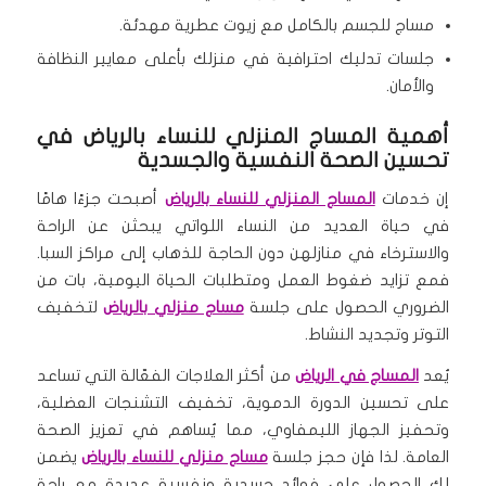
مساج للجسم بالكامل مع زيوت عطرية مهدئة.
جلسات تدليك احترافية في منزلك بأعلى معايير النظافة
والأمان.
أهمية المساج المنزلي للنساء بالرياض في
تحسين الصحة النفسية والجسدية
إن خدمات
المساج المنزلي للنساء بالرياض
أصبحت جزءًا هامًا
في حياة العديد من النساء اللواتي يبحثن عن الراحة
والاسترخاء في منازلهن دون الحاجة للذهاب إلى مراكز السبا.
فمع تزايد ضغوط العمل ومتطلبات الحياة اليومية، بات من
الضروري الحصول على جلسة
مساج منزلي بالرياض
لتخفيف
التوتر وتجديد النشاط.
يُعد
المساج في الرياض
من أكثر العلاجات الفعّالة التي تساعد
على تحسين الدورة الدموية، تخفيف التشنجات العضلية،
وتحفيز الجهاز الليمفاوي، مما يُساهم في تعزيز الصحة
العامة. لذا فإن حجز جلسة
مساج منزلي للنساء بالرياض
يضمن
لكِ الحصول على فوائد جسدية ونفسية عديدة مع راحة