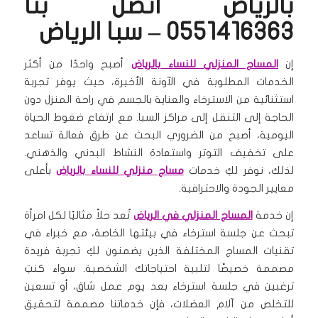
بالرياض اتصل بنا
0551416363 – سبا الرياض
إن
المساج المنزلي للنساء بالرياض
أصبح واحدًا من أكثر
الخدمات المطلوبة في الآونة الأخيرة، حيث يوفر تجربة
استثنائية من الاسترخاء والعناية بالجسم في راحة المنزل دون
الحاجة إلى التنقل إلى مراكز السبا. مع ارتفاع ضغوط الحياة
اليومية، أصبح من الضروري البحث عن طرق فعالة تساعد
على تخفيف التوتر واستعادة النشاط البدني والذهني.
لذلك، نوفر لكِ خدمات
مساج منزلي للنساء بالرياض
بأعلى
معايير الجودة والاحترافية.
إن خدمة
المساج المنزلي في الرياض
تُعد حلاً مثاليًا لكل امرأة
تبحث عن جلسة استرخاء في بيئتها الخاصة، مع خبراء في
تقنيات المساج المختلفة الذين يضمنون لكِ تجربة فريدة
مصممة خصيصًا لتلبية احتياجاتك الشخصية. سواء كنتِ
ترغبين في جلسة استرخاء بعد يوم عمل شاق، أو تسعين
للتخلص من آلام العضلات، فإن خدماتنا مصممة لتحقيق