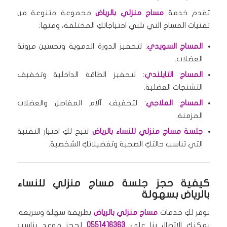
تقدم خدمة
مساج منزلي بالرياض
مجموعة متنوعة من
تقنيات المساج التي تلبي احتياجاتكِ المختلفة، ومنها:
المساج السويدي
: لتحفيز الدورة الدموية وتحسين مرونة
العضلات.
المساج التايلندي
: لتحفيز الطاقة الداخلية وتخفيف
التشنجات العضلية.
المساج العلاجي
: لتخفيف آلام المفاصل والعضلات
المزمنة.
جلسة مساج منزلي للنساء بالرياض
تتيح لكِ اختيار التقنية
التي تناسب حالتكِ الصحية وتفضيلاتكِ الشخصية.
كيفية حجز جلسة مساج منزلي للنساء
بالرياض بسهولة
نوفر لكِ خدمات
مساج منزلي بالرياض
بطريقة سهلة وسريعة.
يمكنكِ الاتصال بنا على
0551416363
لحجز موعد يناسب