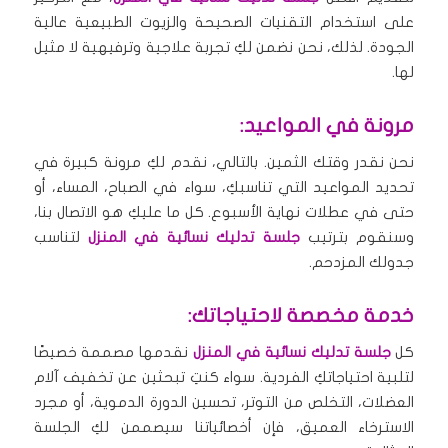
على استخدام التقنيات الصحيحة والزيوت الطبيعية عالية
الجودة. لذلك، نحن نضمن لكِ تجربة علاجية وترفيهية لا مثيل
لها.
مرونة في المواعيد:
نحن نقدر وقتك الثمين. بالتالي، نقدم لكِ مرونة كبيرة في
تحديد المواعيد التي تناسبكِ، سواء في الصباح، المساء، أو
حتى في عطلات نهاية الأسبوع. كل ما عليكِ هو الاتصال بنا،
وسنقوم بترتيب
جلسة تدليك نسائية في المنزل
لتناسب
جدولك المزدحم.
خدمة مخصصة لاحتياجاتك:
كل
جلسة تدليك نسائية في المنزل
نقدمها مصممة خصيصًا
لتلبية احتياجاتكِ الفردية. سواء كنتِ تبحثين عن تخفيف آلام
العضلات، التخلص من التوتر، تحسين الدورة الدموية، أو مجرد
الاسترخاء العميق، فإن أخصائياتنا سيصممن لكِ الجلسة