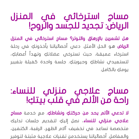
مساج استرخائي في المنزل
الرياض: تجديد للجسد والروح!
هل تشعرين بالإرهاق والتوتر؟
مساج استرخائي في المنزل
الرياض
هو الحل الأمثل. دعي أخصائياتنا يأخذونكِ في رحلة
استرخاء عميقة، حيث تسترخي عضلاتكِ وتهدأ أعصابكِ،
لتستعيدي نشاطكِ وحيويتكِ. جلسة واحدة كفيلة بتغيير
يومكِ بالكامل.
مساج علاجي منزلي للنساء:
راحة من الألم في قلب بيتكِ!
لا تدعي الألم يحد من حركتكِ ونشاطكِ.
مع خدمة
مساج
علاجي منزلي للنساء
، نصل إليكِ لتقديم جلسات تدليك
متخصصة تساعد في تخفيف آلام الظهر، الرقبة، الكتفين،
والمفاصل. أخصائياتنا يستخدمن تقنيات علاجية مثبتة لتوفير