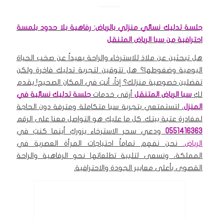
جلسة تدليك نسائي منزلي بالرياض: رفاهية بلا حدود بلمسة
احترافية من سبا الرياض المتنقل
هل تبحثين عن ملاذ للاسترخاء والراحة بعيداً عن صخب الحياة
اليومية وضغوطها؟ هل تتوقين لتجربة تدليك فاخرة ولكن
تفضلين خصوصية منزلك؟ إذاً، أنتِ في المكان الصحيح! يقدم
لكِ
سبا الرياض المتنقل
أرقى خدمات
جلسة تدليك نسائية في
المنزل
، لتستمتعي بتجربة سبا متكاملة ومترفة دون الحاجة
لمغادرة عتبة بيتك. كل ما عليكِ هو التواصل معنا على الرقم
0551416363
ودعي سحر الاسترخاء يزوركِ أينما كنتِ في
الرياض
. نحن نفهم تماماً احتياجات المرأة العصرية في
المملكة، ونسعى لتلبية تطلعاتها نحو الرفاهية والراحة
القصوى بأعلى معايير الجودة والاحترافية.