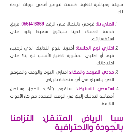
سهلة ومباشرة للغاية، صُممت لتوفير أقصى درجات الراحة
لكِ.
اتصلي بنا:
قومي بالاتصال على الرقم
0551416363
. فريق
خدمة العملاء لدينا سيكون سعيدًا بالرد على
استفساراتكِ.
اختاري نوع الجلسة:
أخبرينا بنوع التدليك الذي ترغبين
فيه، أو اطلبي المشورة لاختيار الأنسب لكِ بناءً على
احتياجاتكِ.
حددي الموعد والمكان:
اختاري اليوم والوقت والموقع
الذي يناسبكِ في أي منطقة بالرياض.
استعدي للاسترخاء:
سنقوم بتأكيد الحجز، وستصل
أخصائية التدليك إليكِ في الوقت المحدد مع كل الأدوات
اللازمة.
سبا الرياض المتنقل: التزامنا
بالجودة والاحترافية