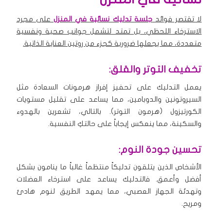
لا تقتصر فوائد
جلسة تدليك نسائية في المنزل
على مجرد
الاسترخاء اللحظي، بل تمتد لتشمل جوانب صحية ونفسية
متعددة، مما يجعلها ضرورية كجزء من روتين العناية الذاتية.
تخفيف التوتر والقلق:
يعمل التدليك على تحفيز إفراز هرمونات السعادة مثل
السيروتونين والدوبامين، مما يساعد على تقليل مستويات
الكورتيزول (هرمون التوتر). بالتالي، تشعرين بالهدوء
والسكينة، مما ينعكس إيجاباً على حالتكِ النفسية.
تحسين جودة النوم:
الأشخاص الذين يتلقون تدليكاً منتظماً غالباً ما ينامون بشكل
أفضل وأعمق. فالتدليك يساعد على استرخاء العضلات
وتهدئة الجهاز العصبي، مما يمهد الطريق لنوم هادئ
ومريح.