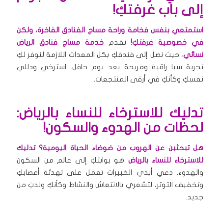
إلى باب غرفتكِ!
استمتعي بنفس فخامة وراحة مساج الفنادق الفاخرة، ولكن
في خصوصية غرفتكِ!
نقدم
خدمة مساج فنادق الرياض
نسائي
، حيث نصل إلى فندقكِ بكل المعدات اللازمة لنوفر لكِ
تجربة سبا راقية ومريحة بعد يوم حافل. استرخي ودللي
نفسكِ وكأنكِ في أرقى المنتجعات.
تدليك للاسترخاء للنساء بالرياض:
لحظات من الهدوء والسكون!
هل تبحثين عن الهروب من ضوضاء الحياة اليومية؟
تدليك
للاسترخاء للنساء بالرياض
هو بوابتكِ إلى عالم من السكون
والهدوء. دعي أيدي الخبيرات تعمل على تهدئة أعصابكِ
وتخفيف التوتر، لتشعري بالانتعاش والنشاط وكأنكِ ولدتِ من
جديد.