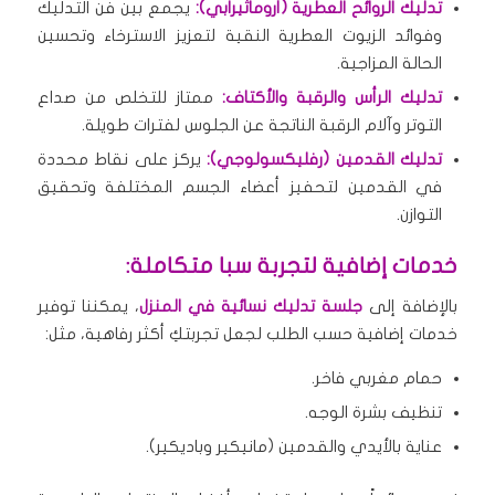
تدليك الروائح العطرية (أروماثيرابي):
يجمع بين فن التدليك
وفوائد الزيوت العطرية النقية لتعزيز الاسترخاء وتحسين
الحالة المزاجية.
تدليك الرأس والرقبة والأكتاف:
ممتاز للتخلص من صداع
التوتر وآلام الرقبة الناتجة عن الجلوس لفترات طويلة.
تدليك القدمين (رفليكسولوجي):
يركز على نقاط محددة
في القدمين لتحفيز أعضاء الجسم المختلفة وتحقيق
التوازن.
خدمات إضافية لتجربة سبا متكاملة:
بالإضافة إلى
جلسة تدليك نسائية في المنزل
، يمكننا توفير
خدمات إضافية حسب الطلب لجعل تجربتكِ أكثر رفاهية، مثل:
حمام مغربي فاخر.
تنظيف بشرة الوجه.
عناية بالأيدي والقدمين (مانيكير وباديكير).