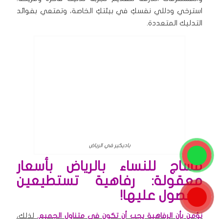
استرخي ودللي نفسكِ في بيئتكِ الخاصة، وتمتعي بفوائد
التدليك المتعددة.
باديكير في الرياض
مساج للنساء بالرياض بأسعار
معقولة: رفاهية تستطيعين
الحصول عليها!
نؤمن بأن الرفاهية يجب أن تكون في متناول الجميع.
لذلك،