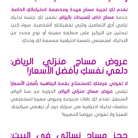
نقدم لكِ تجربة مساج فريدة ومخصصة لاحتياجاتكِ الخاصة.
خدمة
مساج خاص للسيدات بالرياض
تضمن لكِ جلسة تدليك
تراعي أدق التفاصيل وتلبي تفضيلاتكِ الشخصية، سواء كنتِ
تبحثين عن التركيز على منطقة معينة أو نوع محدد من
التدليك. استمتعي بلمسة احترافية مصممة لكِ وحدكِ.
عروض مساج منزلي الرياض:
دلعي نفسكِ بأفضل الأسعار!
لا تفوتي فرصتكِ للاستمتاع بقمة الرفاهية بأفضل الأسعار!
ترقبي
عروض مساج منزلي الرياض
الدورية من سبا الرياض
المتنقل. نقدم لكِ باقات متنوعة وعروض مغرية لتستمتعي
بجلسات تدليك احترافية في منزلكِ دون أن ترهقي ميزانيتكِ.
تابعينا ولا تفوتي عروضنا الحصرية!
حجز مساج نسائي في البيت: