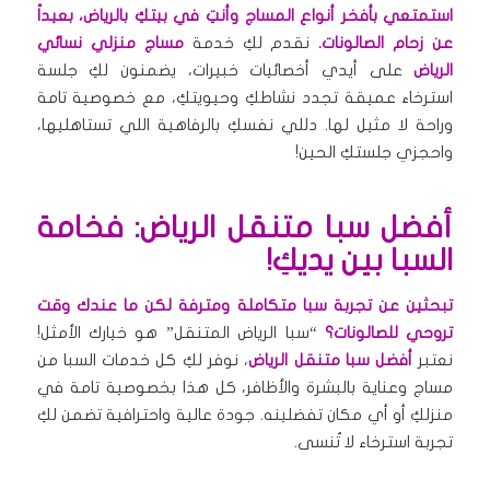
استمتعي بأفخر أنواع المساج وأنتِ في بيتكِ بالرياض، بعيداً
عن زحام الصالونات.
نقدم لكِ خدمة
مساج منزلي نسائي
الرياض
على أيدي أخصائيات خبيرات، يضمنون لكِ جلسة
استرخاء عميقة تجدد نشاطكِ وحيويتكِ، مع خصوصية تامة
وراحة لا مثيل لها. دللي نفسكِ بالرفاهية اللي تستاهليها،
واحجزي جلستكِ الحين!
أفضل سبا متنقل الرياض: فخامة
السبا بين يديكِ!
تبحثين عن تجربة سبا متكاملة ومترفة لكن ما عندك وقت
تروحي للصالونات؟
“سبا الرياض المتنقل” هو خيارك الأمثل!
نعتبر
أفضل سبا متنقل الرياض
، نوفر لكِ كل خدمات السبا من
مساج وعناية بالبشرة والأظافر، كل هذا بخصوصية تامة في
منزلكِ أو أي مكان تفضلينه. جودة عالية واحترافية تضمن لكِ
تجربة استرخاء لا تُنسى.