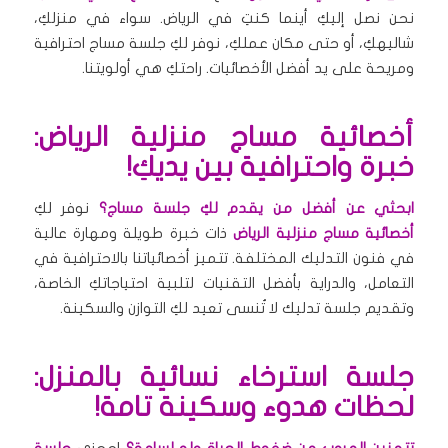
نحن نصل إليكِ أينما كنتِ في الرياض. سواء في منزلكِ،
شاليهكِ، أو حتى مكان عملكِ، نوفر لكِ جلسة مساج احترافية
ومريحة على يد أفضل الأخصائيات. راحتكِ هي أولويتنا.
أخصائية مساج منزلية الرياض:
خبرة واحترافية بين يديكِ!
ابحثي عن أفضل من يقدم لكِ جلسة مساج؟
نوفر لكِ
أخصائية مساج منزلية الرياض
ذات خبرة طويلة ومهارة عالية
في فنون التدليك المختلفة. تتميز أخصائياتنا بالاحترافية في
التعامل، والدراية بأفضل التقنيات لتلبية احتياجاتكِ الخاصة،
وتقديم جلسة تدليك لا تُنسى تعيد لكِ التوازن والسكينة.
جلسة استرخاء نسائية بالمنزل:
لحظات هدوء وسكينة تامة!
تتمنين الهروب من ضغوط الحياة ولو لساعة؟
احجزي
جلسة