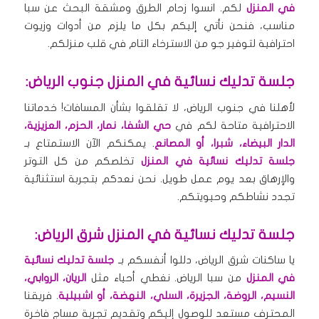
في المنزل
لكم. انسوا زحام الطرق ومشقة البحث عن سبا
مناسب، فنحن نأتي إليكم بكل ما يلزم من أدوات وزيوت
احترافية لتوفير جو من الاسترخاء التام في قلب منزلكم.
جلسة تدليك نسائية في المنزل جنوب الرياض:
لأهلنا في جنوب الرياض، لا تقلقوا بشأن المسافات! خدماتنا
الاحترافية متاحة لكم في
حي الشفا، نمار، الحزم، العزيزية،
الدار البيضاء، شبرا، أو المصانع
. يمكنكم الآن الاستمتاع بـ
جلسة تدليك نسائية في المنزل
تخلصكم من كل التوتر
والإرهاق بعد يوم عمل طويل. نحن نعدكم بتجربة استثنائية
تجدد نشاطكم وحيويتكم.
جلسة تدليك نسائية في المنزل شرق الرياض:
يا ساكنات شرق الرياض، دللوا أنفسكم بـ
جلسة تدليك نسائية
في المنزل
من سبا الرياض. نغطي أحياء مثل
الريان، الروابي،
النسيم، الروضة، الجزيرة، السلي، النهضة، أو اشبيلية
. فريقنا
المحترف مستعد للوصول إليكم وتقديم تجربة مساج فاخرة