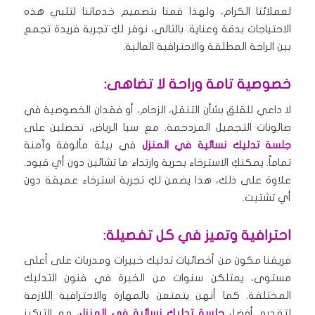
لعملائنا الكرام، ولهذا قمنا بتصميم خدماتنا لتلبي هذه
الاحتياجات بدقة وعناية. بالتالي، نوفر لكِ تجربة فريدة تجمع
بين الراحة المطلقة والاحترافية العالية.
خصوصية تامة وراحة لا تضاهى:
لا داعي للقلق بشأن التنقل، الزحام، أو فقدان الخصوصية في
صالونات التجميل المزدحمة. مع سبا الرياض، تحصلين على
جلسة تدليك نسائية في المنزل
في بيئة مألوفة وآمنة
تماماً. يمكنكِ الاسترخاء بحرية وارتداء ما تشائين دون أي قيود.
علاوة على ذلك، هذا يضمن لكِ تجربة استرخاء عميقة دون
أي تشتيت.
احترافية وتميز في كل تفصيلة:
فريقنا مكون من أخصائيات تدليك خبيرات ومدربات على أعلى
مستوى، يمتلكن سنوات من الخبرة في فنون التدليك
المختلفة. كما أنهن يتمتعن بالمهارة والاحترافية اللازمة
لتقديم أفضل
جلسة تدليك نسائية في المنزل
، مع التركيز