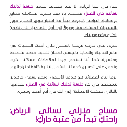
نحن في سبا الرياض، لا نعد بتقديم خدمة
جلسة تدليك
نسائية في المنزل
فحسب، بل نعد بتجربة متكاملة تتجاوز
توقعاتكِ. التزامنا بالجودة يبدأ من اختيار فريق العمل، مروراً
بالمنتجات المستخدمة، وصولاً إلى أدق التفاصيل التي تضمن
راحتكِ وخصوصيتكِ.
نحرص على تدريب فريقنا باستمرار على أحدث التقنيات في
عالم التدليك والعناية بالجسم، لضمان تقديم خدمة متجددة
ومتميزة. كما أننا نستمع جيداً لملاحظات عملائنا الكرام
ونعمل على تحسين خدماتنا باستمرار لتلبية كافة احتياجاتهم.
الرضا التام لعملائنا هو هدفنا الأسمى، ونحن نسعى جاهدين
لتحقيقه في كل
جلسة تدليك نسائية في المنزل
نقدمها.
بالتالي، يمكنكِ الاطمئنان إلى أنكِ في أيادٍ أمينة وخبيرة.
مساج منزلي نسائي الرياض:
راحتكِ تبدأ من عتبة داركِ!