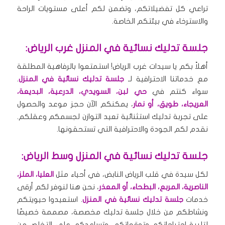
تراعي كل تفضيلاتكم، وتضمن لكم أعلى مستويات الراحة
والاسترخاء في بيئتكم الخاصة.
جلسة تدليك نسائية في المنزل غرب الرياض:
أهلاً بكم يا سيدات غرب الرياض! استمتعوا بالرفاهية المطلقة
مع خدماتنا الاحترافية لـ
جلسة تدليك نسائية في المنزل
.
سواء كنتم في
حي لبن، السويدي، الدرعية، البديعة،
العريجاء، طويق، أو نمار
، يمكنكم الآن حجز موعد والحصول
على تجربة تدليك استثنائية تعيد التوازن لجسمكم وعقلكم.
نقدم لكم الجودة والاحترافية التي تستحقونها.
جلسة تدليك نسائية في المنزل وسط الرياض:
لكل سيدة في قلب الرياض النابض، في أحياء مثل
العليا، الملز،
الناصرية، المربع، البطحاء، أو المعذر
، نحن هنا لنوفر لكم أرقى
خدمات
جلسة تدليك نسائية في المنزل
. استعيدوا حيويتكم
ونشاطكم من خلال جلسة تدليك مخصصة، مصممة خصيصًا
لتلبية احتياجاتكم وتوقعاتكم، وتساعدكم على التخلص من