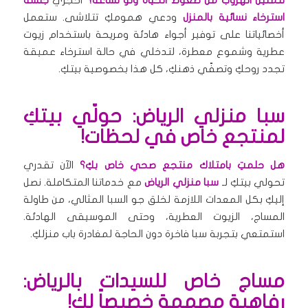
استرخاء نسائية بالمنزل
ودعي همومكِ تتلاشى. ستعمل
أخصائياتنا على توفير أجواء هادئة ومريحة باستخدام زيوت
عطرية وشموع معطرة، لتدخلي في حالة استرخاء عميقة
تجدد روحكِ وتصفّي ذهنكِ، كل هذا بخصوصية بيتكِ.
سبا منزلي الرياض: حولّي بيتكِ
لمنتجع خاص في لحظات!
هل حلمتِ بامتلاك منتجع صحي خاص بكِ؟
الآن تقدري
تحولي بيتكِ لـ
سبا منزلي الرياض
مع خدماتنا المتكاملة. نصل
إليكِ بكل المعدات اللازمة لخلق جو السبا المثالي، من طاولة
المساج، الزيوت العطرية، وحتى الموسيقى الهادئة.
استمتعي بتجربة سبا فاخرة دون الحاجة لمغادرة باب منزلكِ.
مساج خاص للسيدات بالرياض:
رفاهية مصممة خصيصاً لكِ!