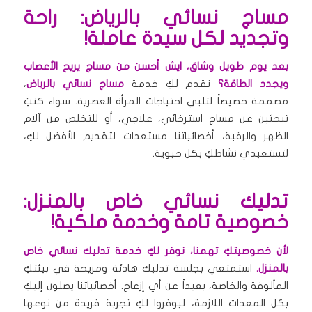
مساج نسائي بالرياض: راحة
وتجديد لكل سيدة عاملة!
بعد يوم طويل وشاق، ايش أحسن من مساج يريح الأعصاب
ويجدد الطاقة؟
نقدم لكِ خدمة
مساج نسائي بالرياض
،
مصممة خصيصاً لتلبي احتياجات المرأة العصرية. سواء كنتِ
تبحثين عن مساج استرخائي، علاجي، أو للتخلص من آلام
الظهر والرقبة، أخصائياتنا مستعدات لتقديم الأفضل لكِ،
لتستعيدي نشاطكِ بكل حيوية.
تدليك نسائي خاص بالمنزل:
خصوصية تامة وخدمة ملكية!
لأن خصوصيتكِ تهمنا، نوفر لكِ خدمة تدليك نسائي خاص
بالمنزل.
استمتعي بجلسة تدليك هادئة ومريحة في بيئتكِ
المألوفة والخاصة، بعيداً عن أي إزعاج. أخصائياتنا يصلون إليكِ
بكل المعدات اللازمة، ليوفروا لكِ تجربة فريدة من نوعها