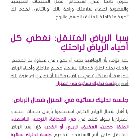
نحرص دائماً على استخدام أفضل المنتجات الطبيعية
والعضوية لضمان سلامتكِ وراحة بالكِ. وبالتالي، نقدم لكِ
تجربة متكاملة للعناية بالجسم والروح.
سبا الرياض المتنقل: نغطي كل
أحياء الرياض لراحتكِ
نحن نؤمن بأن الرفاهية يجب أن تكون في متناول يد الجميع،
ولذلك يمتد نطاق خدماتنا ليشمل جميع مناطق وأحياء الرياض
الحيوية. أينما كنتِ في الرياض، يمكننا أن نصل إليكِ ونوفر لكِ
أفضل
جلسة تدليك نسائية في المنزل
.
جلسة تدليك نسائية في المنزل شمال الرياض:
يا أهل شمال الرياض الكرام، استمتعوا بأرقى خدمات المساج
المنزلي! سواء كنتم في
حي الصحافة، النرجس، الياسمين،
الملقا، حطين، العقيق، الربيع، أو الغدير
، فإن سبا الرياض
المتنقل على أتم الاستعداد لتقديم
جلسة تدليك نسائية