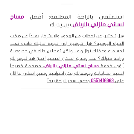
استمتعي بالراحة المطلقة: أفضل
مساج
نسائي منزلي بالرياض
بين يديكِ
هل تبحثين عن لحظات من الهدوء والاسترخاء بعيداً عن صخب
الحياة اليومية؟ هل تتوقين إلى تجربة تدليك فاخرة تُعيد
لجسمكِ وعقلكِ توازنهما، ولكن تفضلين ذلك في خصوصية
وراحة منزلكِ؟ لقد وجدتِ المكان الصحيح! نحن هنا لنوفر لكِ
أرقى خدمة
مساج
نسائي منزلي
بالرياض
، مصممة خصيصاً
لتلبية احتياجاتكِ وتوقعاتكِ بكل احترافية وتميز. اتصلي بنا الآن
على
0551416363
ودعي سحر الراحة يبدأ.