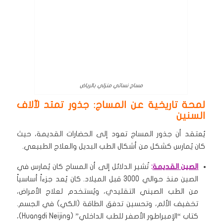
مساج نسائي منزلي بالرياض
لمحة تاريخية عن المساج: جذور تمتد لآلاف
السنين
يُعتقد أن جذور المساج تعود إلى الحضارات القديمة، حيث
كان يُمارس كشكل من أشكال الطب البديل والعلاج الطبيعي.
الصين القديمة
:
تُشير الدلائل إلى أن المساج كان يُمارس في
الصين منذ حوالي 3000 قبل الميلاد. كان يُعد جزءاً أساسياً
من الطب الصيني التقليدي، ويُستخدم لعلاج الأمراض،
تخفيف الألم، وتحسين تدفق الطاقة (الكي) في الجسم.
كتاب “الإمبراطور الأصفر للطب الداخلي” (Huangdi Neijing)،