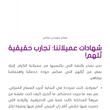
مساج سويدي نسائي
شهادات عميلاتنا: تجارب حقيقية
تُلهم!
نحن نفخر بالثقة التي نكتسبها من عميلاتنا الكرام. إليكِ
بعض من آرائهن التي تعكس جودة خدماتنا واهتمامنا
برضاهن:
“بصراحة، كنت مترددة في البداية أجرب المساج المنزلي،
بس بعد ما جربت خدمتكم، ما أتخيل كيف كنت عايشة من
غيرها! المدلكة كانت قمة في الاحترافية، والراحة اللي
حسيت فيها خلتني أنام زي البيبي. أنصح فيها وبقوة لكل