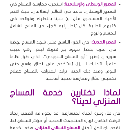
العصور الوسطى والإسلامية
:
استمرت ممارسة المساج في
العصور الوسطى، خاصة في العالم الإسلامي، حيث اهتم
الأطباء المسلمون مثل ابن سينا بالتدليك وفوائده في
كتبهم الطبية. كان يُنظر إليه كجزء من العلاج الشامل
للجسم والروح.
العصر الحديث
:
في القرن التاسع عشر، شهد المساج نهضة
في الغرب بفضل جهود بير هنريك لينغ، وهو طبيب
سويدي يُعتبر “أبو المساج السويدي”، الذي طوّر نظاماً
علمياً للتدليك لا يزال يُستخدم على نطاق واسع حتى
اليوم. ومنذ ذلك الحين، تزايد الاعتراف بالمساج كعلاج
تكميلي فعّال وممارسة صحية أساسية.
لماذا تختارين خدمة المساج
المنزلي لدينا؟
في ظل وتيرة الحياة المتسارعة، قد يكون من الصعب إيجاد
الوقت الكافي لزيارة المنتجعات الصحية أو مراكز المساج. لذا،
نقدم لكِ الحل الأمثل:
المساج النسائي المنزلي
. هذه الخدمة