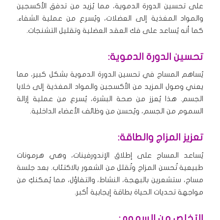
على تحسين الدورة الدموية، مما يُزيد من تدفق الأكسجين
والمواد المغذية إلى العضلات، ويُسرع من عملية الشفاء.
كما أنه يُساعد على فك العقد العضلية وتقليل التشنجات.
تحسين الدورة الدموية:
يُساهم المساج في تحسين الدورة الدموية بشكل كبير، مما
يعني وصول المزيد من الأكسجين والمواد المغذية إلى خلايا
الجسم. هذا يُعزز من صحة البشرة، يُسرع من عملية إزالة
السموم من الجسم، ويُحسن من وظائف الأعضاء الداخلية.
تعزيز المزاج والطاقة:
يُساعد المساج على إطلاق الإندورفينات، وهي هرمونات
طبيعية تُحسن المزاج وتُقلل من الشعور بالاكتئاب. بعد جلسة
مساج، ستشعرين بالبهجة، النشاط، والتفاؤل، مما يُمكنكِ من
مواجهة تحديات الحياة بطاقة إيجابية أكبر.
التخلص من السموم: