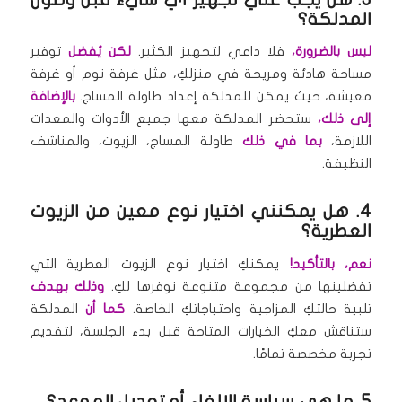
المدلكة؟
ليس بالضرورة،
فلا داعي لتجهيز الكثير.
لكن يُفضل
توفير
مساحة هادئة ومريحة في منزلكِ، مثل غرفة نوم أو غرفة
معيشة، حيث يمكن للمدلكة إعداد طاولة المساج.
بالإضافة
إلى ذلك،
ستحضر المدلكة معها جميع الأدوات والمعدات
اللازمة،
بما في ذلك
طاولة المساج، الزيوت، والمناشف
النظيفة.
4. هل يمكنني اختيار نوع معين من الزيوت
العطرية؟
نعم، بالتأكيد!
يمكنكِ اختيار نوع الزيوت العطرية التي
تفضلينها من مجموعة متنوعة نوفرها لكِ.
وذلك بهدف
تلبية حالتكِ المزاجية واحتياجاتكِ الخاصة.
كما أن
المدلكة
ستناقش معكِ الخيارات المتاحة قبل بدء الجلسة، لتقديم
تجربة مخصصة تمامًا.
5. ما هي سياسة الإلغاء أو تعديل الموعد؟