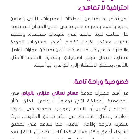
احترافية لا تضاهى:
نحن نُفخر بفريقنا من المدلكات المحترفات، اللاتي يتمتعن
بخبرة واسعة ومعرفة عميقة في فنون المساج المختلفة.
كل مدلكة لدينا حاصلة على شهادات معتمدة، وتخضع
لتدريب مستمر لضمان تقديم أعلى مستويات الجودة
والاحترافية في كل جلسة. كما أنهن يمتلكن مهارات تواصل
ممتازة، لضمان فهم احتياجاتكِ وتقديم الخدمة الأمثل.
بالتالي، يمكنكِ الاطمئنان إلى أنكِ في أيدٍ أمينة.
خصوصية وراحة تامة:
من أهم مميزات خدمة
مساج نسائي منزلي بالرياض
هي
الخصوصية المطلقة التي توفرها. لا داعي للقلق بشأن
الاختلاط بالآخرين أو الالتزام بمواعيد محددة في المراكز
العامة. يمكنكِ الاسترخاء في بيئة منزلكِ المألوفة، حيث
تشعرين بالراحة والأمان التامين. هذا يُساعد على تحقيق
استرخاء أعمق وأكثر فعالية، كما أنكِ لا تضطرين للتنقل بعد