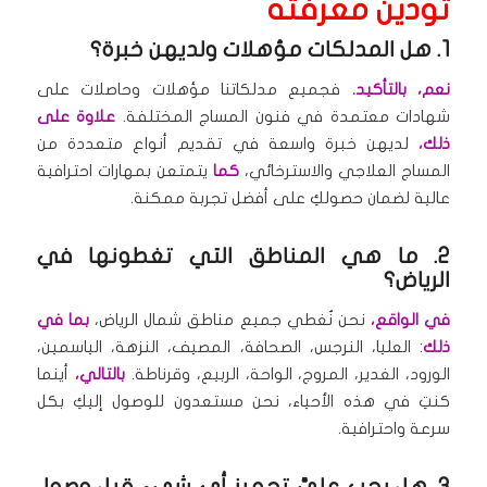
تودين معرفته
1. هل المدلكات مؤهلات ولديهن خبرة؟
نعم، بالتأكيد.
فجميع مدلكاتنا مؤهلات وحاصلات على
شهادات معتمدة في فنون المساج المختلفة.
علاوة على
ذلك،
لديهن خبرة واسعة في تقديم أنواع متعددة من
المساج العلاجي والاسترخائي،
كما
يتمتعن بمهارات احترافية
عالية لضمان حصولكِ على أفضل تجربة ممكنة.
2. ما هي المناطق التي تغطونها في
الرياض؟
في الواقع،
نحن نُغطي جميع مناطق شمال الرياض،
بما في
ذلك
: العليا، النرجس، الصحافة، المصيف، النزهة، الياسمين،
الورود، الغدير، المروج، الواحة، الربيع، وقرناطة.
بالتالي،
أينما
كنتِ في هذه الأحياء، نحن مستعدون للوصول إليكِ بكل
سرعة واحترافية.
3. هل يجب عليَّ تجهيز أي شيء قبل وصول