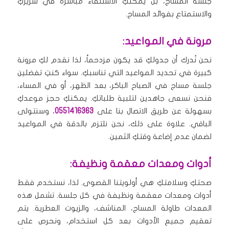
جلسة المساج، بل يمكنكِ الاستلقاء مباشرة في سريركِ
والاستمتاع بفوائد المساج.
مرونة في المواعيد:
نحن نُدرك أن جدولكِ قد يكون مزدحماً، لذا نقدم لكِ مرونة
كبيرة في تحديد المواعيد التي تناسبكِ. سواء كنتِ تفضلين
جلسة مساج في الصباح الباكر، بعد الظهر، أو في المساء،
فنحن نسعى جاهدين لتلبية طلباتكِ. يمكنكِ حجز موعدكِ
بسهولة عن طريق الاتصال بنا على
0551416363
، وسنتولى
الباقي. علاوة على ذلك، نحن نلتزم بالدقة في المواعيد
لضمان عدم إضاعة وقتكِ الثمين.
أدوات ومعدات معقمة ونظيفة:
صحتكِ وسلامتكِ هي أولويتنا القصوى. لذا، نستخدم فقط
أدوات ومعدات معقمة ونظيفة في كل جلسة. تشمل هذه
المعدات طاولة المساج، المناشف، والزيوت العطرية. يتم
تعقيم جميع الأدوات بعد كل استخدام، ونحرص على