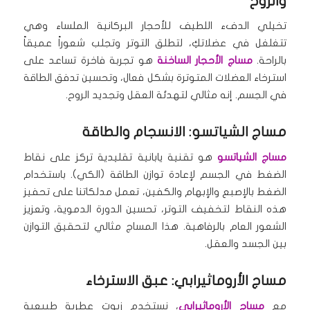
والروح
تخيلي الدفء اللطيف للأحجار البركانية الملساء وهي
تتغلغل في عضلاتكِ، لتطلق التوتر وتجلب شعوراً عميقاً
بالراحة.
مساج الأحجار الساخنة
هو تجربة فاخرة تساعد على
استرخاء العضلات المتوترة بشكل فعال، وتحسين تدفق الطاقة
في الجسم. إنه مثالي لتهدئة العقل وتجديد الروح.
مساج الشياتسو: الانسجام والطاقة
مساج الشياتسو
هو تقنية يابانية تقليدية تركز على نقاط
الضغط في الجسم لإعادة توازن الطاقة (الكي). باستخدام
الضغط بالإصبع والإبهام والكفين، تعمل مدلكاتنا على تحفيز
هذه النقاط لتخفيف التوتر، تحسين الدورة الدموية، وتعزيز
الشعور العام بالرفاهية. هذا المساج مثالي لتحقيق التوازن
بين الجسد والعقل.
مساج الأروماثيرابي: عبق الاسترخاء
مع
مساج الأروماثيرابي
، نستخدم زيوت عطرية طبيعية