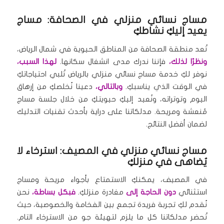
مساج نسائي منزلي في الصحافة: مساج
يعيد إليكِ نشاطكِ
تُعد منطقة الصحافة من المناطق الحيوية في شمال الرياض،
ونظرًا لذلك،
فإننا ندرك مدى انشغال سكانها.
لهذا السبب،
نوفر لكِ خدمة مساج نسائي منزلي بالرياض تُلبي احتياجاتكِ
في الوقت الذي يناسبكِ.
وبالتالي،
دعينا نُخلصكِ من إرهاق
اليوم وتوتراته، ونُعيد إليكِ حيويتكِ من خلال جلسة مساج
مُنعشة ومريحة. مدلكاتنا على دراية بأحدث تقنيات التدليك
لضمان أفضل النتائج.
مساج نسائي منزلي في المصيف: استرخاء لا
يُضاهى في منزلكِ
في المصيف، يمكنكِ الاستمتاع بأجواء مريحة ومساج
استثنائي
دون الحاجة إلى
مغادرة منزلكِ.
فبكل بساطة،
نحن
نُقدم لكِ تجربة فريدة تجمع بين الفخامة والخصوصية، حيث
تُحضر مدلكاتنا كل ما يلزم لتهيئة جو من الاسترخاء التام.