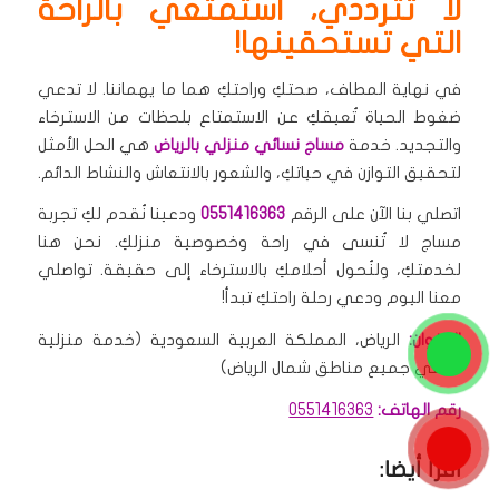
لا تترددي، استمتعي بالراحة
التي تستحقينها!
في نهاية المطاف، صحتكِ وراحتكِ هما ما يهماننا. لا تدعي
ضغوط الحياة تُعيقكِ عن الاستمتاع بلحظات من الاسترخاء
والتجديد. خدمة
مساج نسائي منزلي بالرياض
هي الحل الأمثل
لتحقيق التوازن في حياتكِ، والشعور بالانتعاش والنشاط الدائم.
اتصلي بنا الآن على الرقم
0551416363
ودعينا نُقدم لكِ تجربة
مساج لا تُنسى في راحة وخصوصية منزلكِ. نحن هنا
لخدمتكِ، ولنُحول أحلامكِ بالاسترخاء إلى حقيقة. تواصلي
معنا اليوم ودعي رحلة راحتكِ تبدأ!
العنوان:
الرياض، المملكة العربية السعودية (خدمة منزلية
تغطي جميع مناطق شمال الرياض)
رقم الهاتف:
0551416363
اقرأ أيضا: