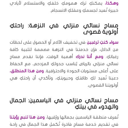
وهكذا،
يمكنكِ ترك همومكِ خلفكِ والاستسلام لأيادي
خبيرة تُعيد لجسمكِ وعقلكِ الانسجام.
مساج نسائي منزلي في النزهة: راحتكِ
أولوية قصوى
سواء كنتِ ترغبين
في تخفيف الآلام أو الحصول على لحظات
من الدلال، فإن خدمتنا في النزهة مصممة لتلبية كافة
رغباتكِ.
ومع أننا ندرك
أهمية الوقت، فإننا نقدم مساج
نسائي منزلي بالرياض يُناسب جدولكِ المزدحم، مع الحفاظ
على أعلى مستويات الجودة والاحترافية.
ومن هذا المنطلق،
دعينا نُعيد لكِ طاقتكِ وحيويتكِ، وتأكدي أن راحتكِ هي
أولويتنا القصوى.
مساج نسائي منزلي في الياسمين: الجمال
والهدوء في بيتكِ
تُعرف منطقة الياسمين بجمالها ورُقيها،
ومن هنا تنبع رؤيتنا
في تقديم خدمة مساج فاخرة تُكمل هذا الجمال في راحة