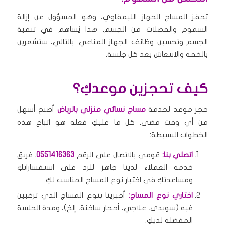
يُحفز المساج الجهاز الليمفاوي، وهو المسؤول عن إزالة
السموم والفضلات من الجسم. هذا يُساهم في تنقية
الجسم وتحسين وظائف الجهاز المناعي. بالتالي، ستشعرين
بالخفة والانتعاش بعد كل جلسة.
كيف تحجزين موعدكِ؟
حجز موعد لخدمة
مساج نسائي منزلي بالرياض
أصبح أسهل
من أي وقت مضى. كل ما عليكِ فعله هو اتباع هذه
الخطوات البسيطة:
اتصلي بنا:
قومي بالاتصال على الرقم
0551416363
. فريق
خدمة العملاء لدينا جاهز للرد على استفساراتكِ
ومساعدتكِ في اختيار نوع المساج المناسب لكِ.
اختاري نوع المساج:
أخبرينا بنوع المساج الذي ترغبين
فيه (سويدي، علاجي، أحجار ساخنة، إلخ)، ومدة الجلسة
المفضلة لديكِ.