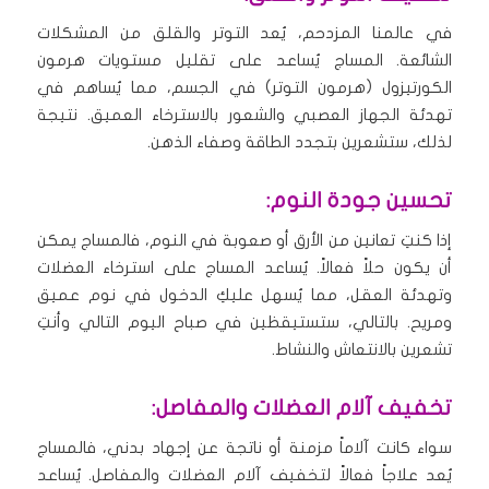
في عالمنا المزدحم، يُعد التوتر والقلق من المشكلات
الشائعة. المساج يُساعد على تقليل مستويات هرمون
الكورتيزول (هرمون التوتر) في الجسم، مما يُساهم في
تهدئة الجهاز العصبي والشعور بالاسترخاء العميق. نتيجة
لذلك، ستشعرين بتجدد الطاقة وصفاء الذهن.
تحسين جودة النوم:
إذا كنتِ تعانين من الأرق أو صعوبة في النوم، فالمساج يمكن
أن يكون حلاً فعالاً. يُساعد المساج على استرخاء العضلات
وتهدئة العقل، مما يُسهل عليكِ الدخول في نوم عميق
ومريح. بالتالي، ستستيقظين في صباح اليوم التالي وأنتِ
تشعرين بالانتعاش والنشاط.
تخفيف آلام العضلات والمفاصل:
سواء كانت آلاماً مزمنة أو ناتجة عن إجهاد بدني، فالمساج
يُعد علاجاً فعالاً لتخفيف آلام العضلات والمفاصل. يُساعد