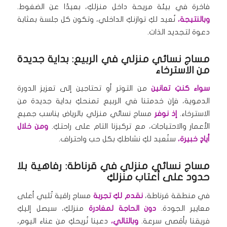
فاخرة في بيئة مريحة داخل منزلكِ، بعيدًا عن الضغوط.
وبالنتيجة،
نُعيد لكِ توازنكِ الداخلي، وتكون كل جلسة بمثابة
دعوة لتجديد الذات.
مساج نسائي منزلي في الربيع: بداية جديدة
من الاسترخاء
سواء كنتِ تعانين
من التوتر أو تحتاجين إلى تعزيز الدورة
الدموية، فإن خدمتنا في الربيع تمنحكِ بداية جديدة من
الاسترخاء.
إذ نوفر
مساج نسائي منزلي بالرياض يناسب جميع
الأعمار والاحتياجات، مع تركيزنا التام على راحتكِ.
ومن خلال
أيادٍ خبيرة،
سنُعيد لكِ نشاطكِ بكل حب واحتراف.
مساج نسائي منزلي في قرناطة: رفاهية بلا
حدود على أعتاب منزلكِ
في منطقة قرناطة،
نقدم لكِ تجربة
مساج راقية تُلبي أعلى
معايير الجودة.
دون الحاجة لمغادرة
منزلكِ، سيصل إليكِ
فريقنا بأقصى سرعة.
وبالتالي،
دعينا نُريحكِ من عناء اليوم،