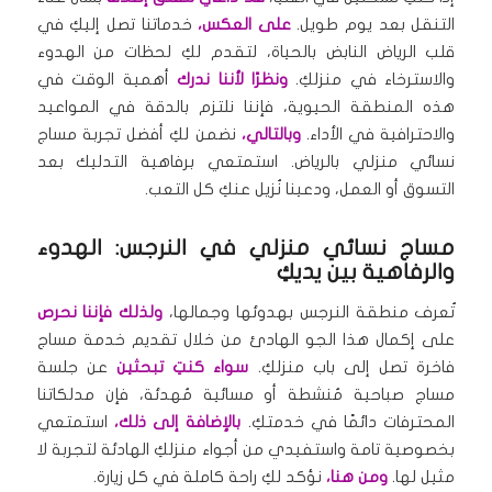
التنقل بعد يوم طويل.
على العكس،
خدماتنا تصل إليكِ في
قلب الرياض النابض بالحياة، لتقدم لكِ لحظات من الهدوء
والاسترخاء في منزلكِ.
ونظرًا لأننا ندرك
أهمية الوقت في
هذه المنطقة الحيوية، فإننا نلتزم بالدقة في المواعيد
والاحترافية في الأداء.
وبالتالي،
نضمن لكِ أفضل تجربة مساج
نسائي منزلي بالرياض. استمتعي برفاهية التدليك بعد
التسوق أو العمل، ودعينا نُزيل عنكِ كل التعب.
مساج نسائي منزلي في النرجس: الهدوء
والرفاهية بين يديكِ
تُعرف منطقة النرجس بهدوئها وجمالها،
ولذلك فإننا نحرص
على إكمال هذا الجو الهادئ من خلال تقديم خدمة مساج
فاخرة تصل إلى باب منزلكِ.
سواء كنتِ تبحثين
عن جلسة
مساج صباحية مُنشطة أو مسائية مُهدئة، فإن مدلكاتنا
المحترفات دائمًا في خدمتكِ.
بالإضافة إلى ذلك،
استمتعي
بخصوصية تامة واستفيدي من أجواء منزلكِ الهادئة لتجربة لا
مثيل لها.
ومن هنا،
نؤكد لكِ راحة كاملة في كل زيارة.