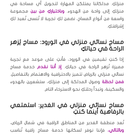
منزلكِ. مدلكاتنا يمتلكن المهارة لتحويل أي مساحة في
منزلكِ إلى واحة من الهدوء.
وباختياركِ من بين
مجموعة
واسعة من أنواع المساج، نضمن لكِ تجربة لا تُنسى تُعيد لكِ
إشراقتكِ.
مساج نسائي منزلي في الورود: مساج يُزهر
الراحة في حياتكِ
إذا كنتِ تقيمين في الورود، فأنتِ على موعد مع تجربة
مميزة تُزهر الراحة في حياتكِ.
إذ أننا نقدم
خدمة مساج
نسائي منزلي بالرياض تتميز بالاحترافية والاهتمام بالتفاصيل.
فمن لحظة
وصول المدلكة إلى منزلكِ، ستشعرين بالهدوء
والسكينة، وتبدأ رحلتكِ نحو الاسترخاء التام.
مساج نسائي منزلي في الغدير: استمتعي
بالرفاهية أينما كنتِ
تُعد منطقة الغدير من المناطق الراقية في شمال الرياض،
وبالتالي،
فإننا نوفر لسكانها خدمة مساج راقية تُناسب