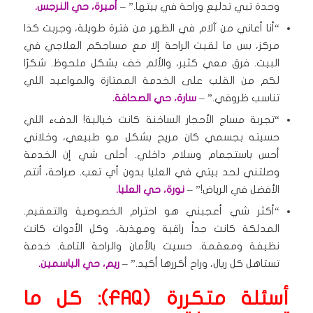
وحدة تبي تدليع وراحة في بيتها.” –
أميرة، حي النرجس.
“أنا أعاني من آلام في الظهر من فترة طويلة، وجربت كذا
مركز، بس ما لقيت الراحة إلا مع مساجكم العلاجي في
البيت. فرق معي كثير، والألم خف بشكل ملحوظ. شكرًا
لكم من القلب على الخدمة الممتازة والمواعيد اللي
تناسب ظروفي.” –
سارة، حي الصحافة.
“تجربة مساج الأحجار الساخنة كانت خيالية! الدفء اللي
حسيته بجسمي كان مريح بشكل مو طبيعي، وخلاني
أحس باستجمام وسلام داخلي. أحلى شي إن الخدمة
وصلتني لحد بيتي في العليا بدون أي تعب. صراحة، أنتم
الأفضل في الرياض!” –
نورة، حي العليا.
“أكثر شي أعجبني هو احترام الخصوصية والتعقيم.
المدلكة كانت جداً راقية ومهذبة، وكل الأدوات كانت
نظيفة ومعقمة. حسيت بالأمان والراحة التامة. خدمة
تستاهل كل ريال، وراح أكررها أكيد.” –
ريم، حي الياسمين.
أسئلة متكررة (FAQ): كل ما