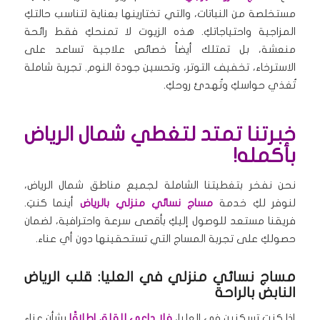
مستخلصة من النباتات، والتي تختارينها بعناية لتناسب حالتكِ
المزاجية واحتياجاتكِ. هذه الزيوت لا تمنحكِ فقط رائحة
منعشة، بل تمتلك أيضاً خصائص علاجية تساعد على
الاسترخاء، تخفيف التوتر، وتحسين جودة النوم. تجربة شاملة
تُغذي حواسكِ وتُهدئ روحكِ.
خبرتنا تمتد لتغطي شمال الرياض
بأكمله!
نحن نفخر بتغطيتنا الشاملة لجميع مناطق شمال الرياض،
لنوفر لكِ خدمة
مساج نسائي منزلي بالرياض
أينما كنتِ.
فريقنا مستعد للوصول إليكِ بأقصى سرعة واحترافية، لضمان
حصولكِ على تجربة المساج التي تستحقينها دون أي عناء.
مساج نسائي منزلي في العليا: قلب الرياض
النابض بالراحة
إذا كنتِ تسكنين في العليا،
فلا داعي للقلق إطلاقًا
بشأن عناء