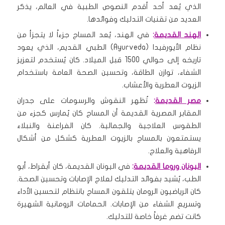
الذي يُعد أحد أقدم النصوص الطبية في العالم، يذكر
العديد من تقنيات التدليك وفوائدها.
الهند القديمة
:
في الهند، يُعد المساج جزءاً لا يتجزأ من
نظام الأيورفيدا (Ayurveda) الطبي القديم، الذي يعود
تاريخه إلى حوالي 1500 قبل الميلاد. كان يُستخدم لتعزيز
الشفاء، توازن الطاقة، وتحسين الصحة العامة باستخدام
الزيوت العطرية والأعشاب.
مصر القديمة
:
تُظهر النقوش والرسومات على جدران
المقابر المصرية القديمة أن المساج كان يُمارس كجزء من
الطقوس العلاجية والجمالية. كان الفراعنة والنبلاء
يستمتعون بالمساج بالزيوت العطرية كشكل من أشكال
الرفاهية والعلاج.
اليونان وروما القديمة
:
في اليونان القديمة، كان أبقراط، أبو
الطب، يُشيد بفوائد التدليك لعلاج الإصابات وتحسين الصحة.
كان الرياضيون الرومان يتلقون المساج بانتظام لتحسين الأداء
وتسريع الشفاء من الإصابات. الحمامات الرومانية الشهيرة
كانت تضم غرفاً خاصة للتدليك.