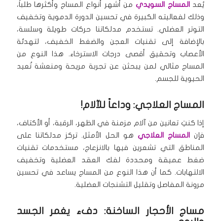
يُعد
المساج السويدي
من أشهر أنواع المساج وأكثرها طلباً،
وذلك لفعاليته الكبيرة في تحسين الدورة الدموية وتخفيف
التوتر العضلي. تستخدم مدلكاتنا حركات طويلة وسلسة،
بالإضافة إلى تقنيات العجن والضغط الخفيف، لتهدئة
الأعصاب وتحقيق أقصى درجات الاسترخاء. هذا النوع من
المساج مثالي لمن يبحثن عن تجربة مريحة ومنعشة تُعيد
الحيوية للجسم.
المساج العلاجي: وداعاً للآلام!
إذا كنتِ تعانين من آلام مزمنة في الظهر، الرقبة، أو الأكتاف،
فإن
المساج العلاجي
هو الحل الأمثل. تركز مدلكاتنا على
المناطق التي تشعرين فيها بالانزعاج، مستخدمات تقنيات
ضغط عميقة ومحددة لفك العقد العضلية وتخفيف
الالتهابات. كما أن هذا النوع من المساج يساعد في تحسين
مرونة المفاصل وتقليل التشنجات العضلية.
مساج الأحجار الساخنة: دفء يغمر الجسد