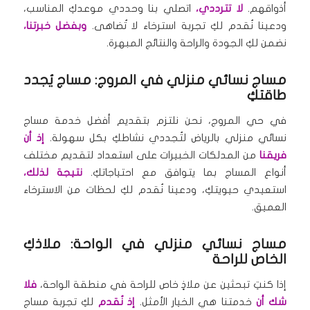
أذواقهم.
لا تترددي،
اتصلي بنا وحددي موعدكِ المناسب،
ودعينا نُقدم لكِ تجربة استرخاء لا تُضاهى.
وبفضل خبرتنا،
نضمن لكِ الجودة والراحة والنتائج المبهرة.
مساج نسائي منزلي في المروج: مساج يُجدد
طاقتكِ
في حي المروج، نحن نلتزم بتقديم أفضل خدمة مساج
نسائي منزلي بالرياض لتُجددي نشاطكِ بكل سهولة.
إذ أن
فريقنا
من المدلكات الخبيرات على استعداد لتقديم مختلف
أنواع المساج بما يتوافق مع احتياجاتكِ.
نتيجة لذلك،
استعيدي حيويتكِ، ودعينا نُقدم لكِ لحظات من الاسترخاء
العميق.
مساج نسائي منزلي في الواحة: ملاذكِ
الخاص للراحة
إذا كنتِ تبحثين عن ملاذٍ خاص للراحة في منطقة الواحة،
فلا
شك أن
خدمتنا هي الخيار الأمثل.
إذ نُقدم
لكِ تجربة مساج