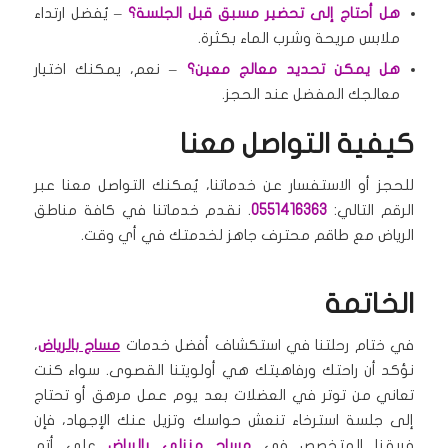
هل أحتاج إلى تحضير مسبق قبل الجلسة؟
– يُفضل ارتداء
ملابس مريحة وشرب الماء بكثرة.
هل يمكن تحديد معالج معين؟
– نعم، يمكنك اختيار
معالجك المفضل عند الحجز.
كيفية التواصل معنا
للحجز أو الاستفسار عن خدماتنا، يُمكنك التواصل معنا عبر
الرقم التالي:
0551416363
. نقدم خدماتنا في كافة مناطق
الرياض مع طاقم محترف جاهز لخدمتك في أي وقت.
الخاتمة
في ختام رحلتنا في استكشاف أفضل خدمات
مساج بالرياض
،
نؤكد أن راحتك ورفاهيتك هي أولويتنا القصوى. سواء كنت
تعاني من توتر في العضلات بعد يوم عمل مرهق أو تحتاج
إلى جلسة استرخاء تنعش حواسك وتزيل عنك الإجهاد، فإن
فريقنا المتخصص في
مساج منزلي بالرياض
على أتم