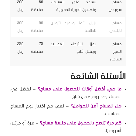
مساج
يساعد على الاسترخاء
60
200
سويدي
وتحسين الدورة الدموية
دقيقة
ريال
مساج
يزيل التوتر ويعيد التوازن
90
300
تايلندي
للطاقة
دقيقة
ريال
مساج
يعزز استرخاء العضلات
75
250
الحجر
ويقلل الألم
دقيقة
ريال
الساخن
الأسئلة الشائعة
ما هي أفضل أوقات للحصول على مساج؟
– يُفضل في
المساء بعد يوم عمل شاق.
هل المساج آمن للحوامل؟
– نعم، مع اختيار نوع المساج
المناسب.
كم مرة يُنصح بالحصول على جلسة مساج؟
– مرة أو مرتين
أسبوعيًا.