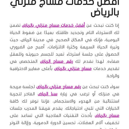
افضل خدمات مساج منزلي
بالرياض
إذا كنت تبحث عن
أفضل خدمات مساج منزلي بالرياض
تضمن
لك الاسترخاء التام وتجديد طاقتك بعيدًا عن ضغوط الحياة
اليومية، فإنك في المكان الصحيح. في مدينة الرياض، حيث
وتيرة الحياة السريعة وكثرة الالتزامات، أصبح من الضروري
الحصول على جلسة استرخاء تعيد للجسم حيويته وللعقل
صفاءه. لهذا نقدم لك
رقم مساج الرياض
المتخصص في
تقديم خدمات
مساج منزلي بالرياض
بأعلى معايير الاحترافية
والراحة.
سواء كنت تبحث عن
رقم مساج منزلي بالرياض
لجلسة مريحة
في منزلك أو ترغب في زيارة
سبا الرياض
الفاخر لتجربة
استثنائية من الهدوء والاستجمام، فإننا نوفر لك كافة
الخيارات التي تلبي احتياجاتك. يقدم فريقنا المدرب جلسات
مساج بالرياض
بأحدث التقنيات العلاجية التي تساعد على
تخفيف آلام العضلات، تحسين الدورة الدموية، وإزالة التوتر