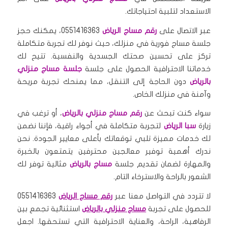
الاستعداد لتلبية احتياجاتك.
عبر الاتصال على
رقم مساج الرياض
0551416363، يمكنك حجز
جلسة مساج فورية في منزلك، حيث نوفر لك تجربة متكاملة
تركز على تحسين صحتك الجسدية والنفسية. تتيح لك
خدماتنا الاحترافية الحصول على جلسة
جلسة مساج منزلي
بالرياض
دون الحاجة إلى التنقل، مما يمنحك تجربة مريحة
وآمنة في منزلك الخاص.
سواء كنت تبحث عن
رقم مساج منزلي بالرياض
، أو ترغب في
زيارة
سبا الرياض
لتجربة متكاملة في أجواء راقية، فإننا نضمن
لك خدمات مميزة تلبي توقعاتك بأعلى معايير الجودة. نحن
ندرك أهمية توفير معالجين محترفين يتمتعون بالخبرة
والمهارة لضمان تقديم جلسة
مساج بالرياض
مثالية توفر لك
الشعور بالراحة والاسترخاء التام.
لا تتردد في التواصل معنا عبر
رقم مساج الرياض
0551416363
للحصول على تجربة
مساج منزلي بالرياض
استثنائية تجمع بين
الرفاهية، الراحة، والعناية الاحترافية التي تستحقها. اجعل