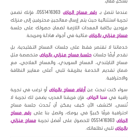
بشكل فعال.
عندما تتصل بـ
رقم مساج الرياض
0551416363، فإنك تضمن
تجربة استثنائية حيث يتم إرسال معالجين محترفين إلى منزلك
مزودين بكافة المعدات اللازمة لضمان حصولك على جلسة
مساج منزلي بالرياض
مثالية في أجواء هادئة ومريحة.
خدماتنا لا تقتصر فقط على جلسات المساج التقليدية، بل
نقدم أيضًا جلسات
جلسة مساج منزلي بالرياض
متخصصة مثل
مساج التايلندي، المساج السويدي، والمساج العلاجي، مع
ضمان تقديم الخدمة بطريقة تلبي أعلى معايير النظافة
والاحترافية.
سواء كنت تبحث عن
أرقام مساج بالرياض
أو ترغب في تجربة
راقية في
سبا الرياض
، فإن فريقنا المدرب يضمن لك تجربة لا
تُنسى. اكتشف الآن كيف يمكن أن تُحدث جلسة مساج
احترافية فرقًا كبيرًا في يومك، واتصل بنا على
رقم مساج
الرياض
0551416363 للحصول على أفضل تجربة
مساج منزلي
بالرياض
تلبي تطلعاتك.