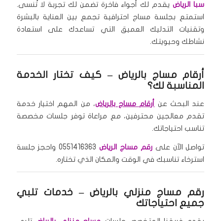
سبا الرياض
يقدم لك أجواء فاخرة تضمن لك تجربة لا تُنسى.
استمتع بجلسة مساج احترافية تجمع بين العناية بالبشرة
وتقنيات التدليك العميق التي تساعدك على استعادة
نشاطك وحيويتك.
أرقام مساج بالرياض – كيف تختار الخدمة
المناسبة لك؟
عند البحث عن
أرقام مساج بالرياض
، من المهم اختيار خدمة
تقدم معالجين محترفين، مع مراعاة توفر جلسات مخصصة
تناسب احتياجاتك.
تواصل الآن على
رقم مساج الرياض
0551416363 واحجز جلسة
استرخاء تناسبك في الوقت والمكان الذي تختاره.
رقم مساج منزلي بالرياض – خدمات تلبي
جميع احتياجاتك
يقدم فريقنا المتخصص جلسات
مساج منزلي بالرياض
تلبي