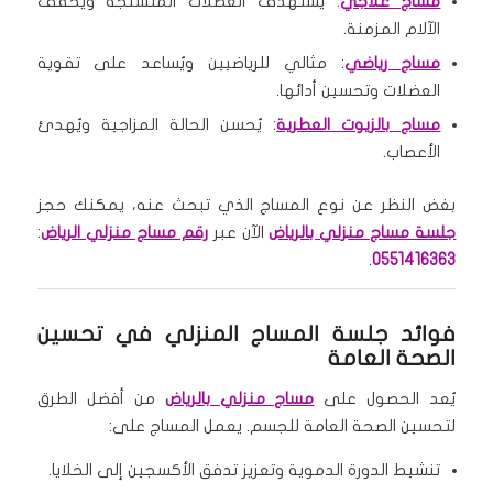
مساج علاجي
: يستهدف العضلات المتشنجة ويخفف
الآلام المزمنة.
مساج رياضي
: مثالي للرياضيين ويُساعد على تقوية
العضلات وتحسين أدائها.
مساج بالزيوت العطرية
: يُحسن الحالة المزاجية ويُهدئ
الأعصاب.
بغض النظر عن نوع المساج الذي تبحث عنه، يمكنك حجز
جلسة مساج منزلي بالرياض
الآن عبر
رقم مساج منزلي الرياض
:
.
0551416363
فوائد جلسة المساج المنزلي في تحسين
الصحة العامة
يُعد الحصول على
مساج منزلي بالرياض
من أفضل الطرق
لتحسين الصحة العامة للجسم. يعمل المساج على:
تنشيط الدورة الدموية وتعزيز تدفق الأكسجين إلى الخلايا.