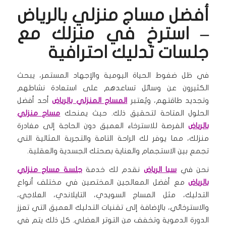
أفضل مساج منزلي بالرياض
– استرخِ في منزلك مع
جلسات تدليك احترافية
في ظل ضغوط الحياة اليومية والإجهاد المستمر، يبحث
الكثيرون عن وسائل تساعدهم على استعادة نشاطهم
وتجديد طاقتهم، ويُعتبر
المساج المنزلي بالرياض
أحد أفضل
الحلول المتاحة لتحقيق ذلك. حيث يمنحك
مساج منزلي
بالرياض
الفرصة للاسترخاء العميق دون الحاجة إلى مغادرة
منزلك، مما يوفر لك الراحة التامة والتجربة المثالية التي
تجمع بين الاستجمام والعناية بصحتك الجسدية والعقلية.
نحن في
سبا الرياض
نقدم لك خدمة
جلسة مساج منزلي
بالرياض
مع أفضل المعالجين المختصين في مختلف أنواع
التدليك، مثل المساج السويدي، التايلاندي، العلاجي،
والاسترخائي، بالإضافة إلى تقنيات التدليك العميق التي تعزز
الدورة الدموية وتخفف من التوتر العضلي. كل ذلك يتم في