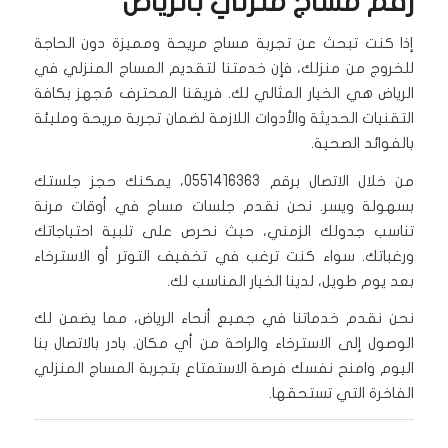
رقم مساج منزلي بالرياض
إذا كنت تبحث عن تجربة مساج مريحة ومميزة دون الحاجة
للخروج من منزلك، فإن خدمتنا لتقديم المساج المنزلي في
الرياض هي الخيار المثالي لك. فريقنا المحترف مُجهز بكافة
التقنيات الحديثة والأدوات اللازمة لضمان تجربة مريحة ومليئة
بالفوائد الصحية.
من خلال الاتصال برقم 0551416363، يمكنك حجز جلستك
بسهولة ويسر. نحن نقدم جلسات مساج في أوقات مرنة
تناسب جدولك الزمني، حيث نحرص على تلبية احتياجاتك
ورغباتك. سواء كنت ترغب في تخفيف التوتر أو الاسترخاء
بعد يوم طويل، لدينا الخيار المناسب لك.
نحن نقدم خدماتنا في جميع أنحاء الرياض، مما يضمن لك
الوصول إلى الاسترخاء والراحة من أي مكان. بادر بالاتصال بنا
اليوم وامنح نفسك فرصة الاستمتاع بتجربة المساج المنزلي
الفاخرة التي تستحقها.