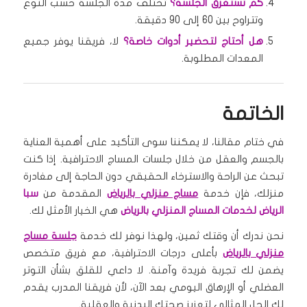
كم تستغرق الجلسة؟
تختلف مدة الجلسة حسب النوع
وتتراوح بين 60 إلى 90 دقيقة.
هل أحتاج لتحضير أدوات خاصة؟
لا، فريقنا يوفر جميع
المعدات المطلوبة.
الخاتمة
في ختام مقالنا، لا يمكننا سوى التأكيد على أهمية العناية
بالجسم والعقل من خلال جلسات المساج الاحترافية. إذا كنت
تبحث عن الراحة والاسترخاء الحقيقي دون الحاجة إلى مغادرة
منزلك، فإن خدمة
مساج منزلي بالرياض
المقدمة من
سبا
الرياض لخدمات المساج المنزلي بالرياض
هي الخيار الأمثل لك.
نحن ندرك أن وقتك ثمين، ولهذا نوفر لك خدمة
جلسة مساج
منزلي بالرياض
بأعلى درجات الاحترافية، مع فريق متخصص
يضمن لك تجربة فريدة وآمنة. لا داعي للقلق بشأن التوتر
العضلي أو الإرهاق اليومي بعد الآن، لأن فريقنا المدرب يقدم
لك الحل المثالي لتعزيز صحتك البدنية والعقلية.