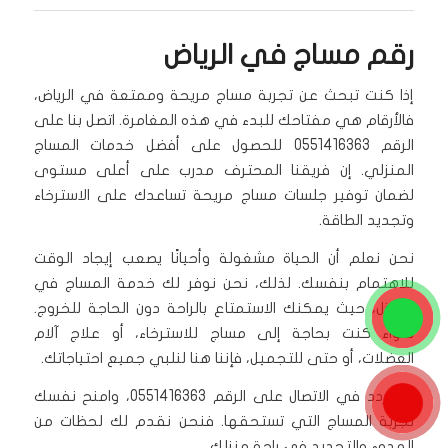
رقم مساج في الرياض
إذا كنت تبحث عن تجربة مساج مريحة وممتعة في الرياض،
فالأرقام هي مفتاحك للبدء في هذه المغامرة. اتصل بنا على
الرقم 0551416363 للحصول على أفضل خدمات المساج
المنزلي. إن فريقنا المحترف مدرب على أعلى مستوى
لضمان توفير جلسات مساج مريحة تساعدك على الاسترخاء
وتجديد الطاقة.
نحن نعلم أن الحياة مشغولة وأحيانًا يصعب إيجاد الوقت
للاهتمام بنفسك. لذلك، نحن نوفر لك خدمة المساج في
المنزل، حيث يمكنك الاستمتاع بالراحة دون الحاجة للخروج.
سواء كنت بحاجة إلى مساج للاسترخاء، أو علاج آلام
العضلات، أو حتى للتجميل، فإننا هنا لنلبي جميع احتياجاتك.
لا تتردد في الاتصال على الرقم 0551416363، وامنح نفسك
تجربة المساج التي تستحقها. فنحن نقدم لك لحظات من
الهدوء والتجديد في راحة منزلك.