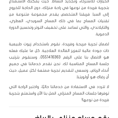
الخيارات للاسترخاء وتجديد النشاط. حيث يمكنك الاستمتاع
بتجربة فريدة من نوعها في راحة منزلك، دون الحاجة للخروج
إلى السبا. فريقنا المتخصص يقدم مجموعة متنوعة من
تقنيات المساج بما في ذلك المساج السويدي، العطري،
والتايلاندي، والتي تساعد على تخفيف التوتر وتحسين الدورة
الدموية.
لضمان تجربة مريحة وفريدة، نقوم باستخدام زيوت طبيعية
ذات جودة عالية لتعزيز الفائدة العلاجية. كل ما عليك فعله
هو الاتصال بنا على الرقم 0551416363، وسنقوم بترتيب
جلسة المساج المناسبة لك. نحن نقدم خدماتنا في جميع
أنحاء الرياض، ونسعى لتقديم تجربة ممتعة لكل عميل، حيث
أن رضاك هو أولويتنا.
لا تتردد في الاستفادة من خدماتنا حاليًا، واختبر الراحة التي
توفرها جلسات المساج المنزلي. اتصل بنا الآن واستمتع بتجربة
فريدة من نوعها!