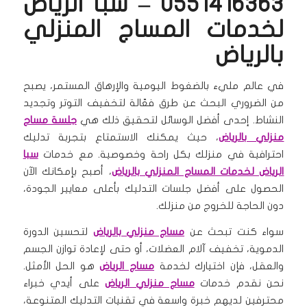
0551416363 – سبا الرياض
لخدمات المساج المنزلي
بالرياض
في عالم مليء بالضغوط اليومية والإرهاق المستمر، يصبح
من الضروري البحث عن طرق فعّالة لتخفيف التوتر وتجديد
النشاط. إحدى أفضل الوسائل لتحقيق ذلك هي
جلسة مساج
منزلي بالرياض
، حيث يمكنك الاستمتاع بتجربة تدليك
احترافية في منزلك بكل راحة وخصوصية. مع خدمات
سبا
الرياض لخدمات المساج المنزلي بالرياض
، أصبح بإمكانك الآن
الحصول على أفضل جلسات التدليك بأعلى معايير الجودة،
دون الحاجة للخروج من منزلك.
سواء كنت تبحث عن
مساج منزلي بالرياض
لتحسين الدورة
الدموية، تخفيف آلام العضلات، أو حتى لإعادة توازن الجسم
والعقل، فإن اختيارك لخدمة
مساج الرياض
هو الحل الأمثل.
نحن نقدم خدمات
مساج منزلي الرياض
على أيدي خبراء
محترفين لديهم خبرة واسعة في تقنيات التدليك المتنوعة،