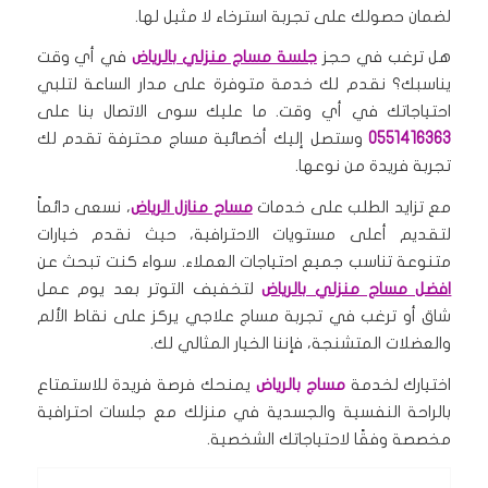
لضمان حصولك على تجربة استرخاء لا مثيل لها.
هل ترغب في حجز
جلسة مساج منزلي بالرياض
في أي وقت
يناسبك؟ نقدم لك خدمة متوفرة على مدار الساعة لتلبي
احتياجاتك في أي وقت. ما عليك سوى الاتصال بنا على
0551416363
وستصل إليك أخصائية مساج محترفة تقدم لك
تجربة فريدة من نوعها.
مع تزايد الطلب على خدمات
مساج منازل الرياض
، نسعى دائماً
لتقديم أعلى مستويات الاحترافية، حيث نقدم خيارات
متنوعة تناسب جميع احتياجات العملاء. سواء كنت تبحث عن
افضل مساج منزلي بالرياض
لتخفيف التوتر بعد يوم عمل
شاق أو ترغب في تجربة مساج علاجي يركز على نقاط الألم
والعضلات المتشنجة، فإننا الخيار المثالي لك.
اختيارك لخدمة
مساج بالرياض
يمنحك فرصة فريدة للاستمتاع
بالراحة النفسية والجسدية في منزلك مع جلسات احترافية
مخصصة وفقًا لاحتياجاتك الشخصية.