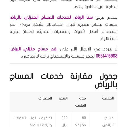
الحاجة إلى مغادرة بيتك.
يقدم فريق
سبا الرياض لخدمات المساج المنزلي بالرياض
جلسات مساج مميزة تُلبي احتياجاتك بشكل فردي، مع
استخدام أفضل الأدوات والتقنيات الحديثة لضمان تجربة
استثنائية.
لا تتردد في الاتصال الآن على
رقم مساج منزلي الرياض
:
0551416363
لحجز جلستك والاستمتاع براحة لا تُضاهى.
جدول مقارنة خدمات المساج
بالرياض
الخدمة
مدة
السعر
المميزات
الجلسة
مساج
60
250
تخفيف توتر العضلات
تايلندي
دقيقة
ريال
وزيادة المرونة