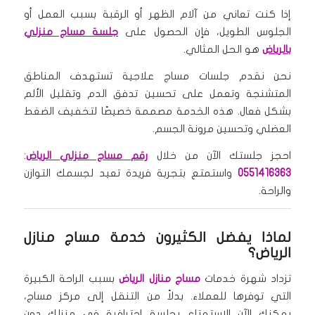
إذا كنت تعاني من آلام الظهر أو الرقبة بسبب العمل أو
الجلوس الطويل، فإن الحصول على
جلسة مساج منزلي
بالرياض
هو الحل المثالي.
نحن نقدم جلسات مساج علاجية تستهدف المناطق
المتشنجة وتعمل على تحسين تدفق الدم وتقليل الألم
بشكل فعال. هذه الخدمة مصممة خصيصًا لتخفيف الضغط
العضلي وتحسين مرونة الجسم.
احجز جلستك الآن من خلال
رقم مساج منزلي الرياض
:
0551416363
واستمتع بتجربة فريدة تعيد لجسمك التوازن
والراحة.
لماذا يفضل الكثيرون خدمة مساج منازل
الرياض؟
تزداد شهرة خدمات
مساج منازل الرياض
بسبب الراحة الكبيرة
التي توفرها للعملاء. بدلاً من التنقل إلى مركز مساج،
يمكنك الآن الاستمتاع بجلسة احترافية في منزلك دون