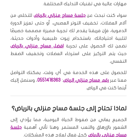
مهارات عالية في تقنيات التدليك المختلفة.
سواء كنت تبحث عن
جلسة مساج منزلي بالرياض
للتخلص من
آلام العضلات، تخفيف التوتر العصبي، أو حتى تعزيز الدورة
الدموية، فإن فريقنا يقدم لك تجربة مميزة مصممة خصيصًا
لتلبية احتياجاتك. باستخدام زيوت طبيعية وأدوات حديثة،
نضمن لك الحصول على تجربة
افضل مساج منزلي بالرياض
حيث يتم التركيز على استرخاء العضلات وتخفيف الضغط
النفسي.
للحصول على هذه الخدمة في أي وقت، يمكنك التواصل
معنا عبر
رقم مساج منزلي الرياض
:
0551416363
، وسنصل إليك
أينما كنت في الرياض.
لماذا تحتاج إلى جلسة مساج منزلي بالرياض؟
الجميع يعاني من ضغوط الحياة اليومية، مما يؤدي إلى
الشعور بالإرهاق والتعب المستمر. وهنا تأتي أهمية
جلسة
مساج منزلي بالرياض
كحل فعال لعلاج هذه المشكلات.