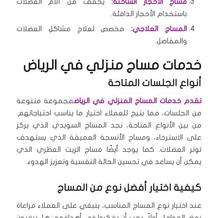
مساج الأحجار الساخنة:
يخفف من آلام العضلات
باستخدام الأحجار الدافئة.
المساج العلاجي:
مخصص لعلاج مشاكل العضلات
والمفاصل.
خدمات مساج منزلي في الرياض
أنواع الجلسات المتاحة
تقدم خدمات المساج المنزلي في الرياض
مجموعة متنوعة
من الجلسات، مما يتيح للعملاء اختيار ما يناسب احتياجاتهم.
من بين الأنواع المتاحة، نجد المساج السويدي الذي يركز
على الاسترخاء، ومساج الأنسجة العميقة الذي يستهدف
توتر العضلات. كما يوجد أيضًا مساج الزيت العطري الذي
يمكن أن يساعد في تحسين الحالة النفسية وتعزيز الهدوء.
كيفية اختيار أفضل نوع من المساج
عند اختيار نوع المساج المناسب، ينبغي على العملاء مراعاة
بعض العوامل. أولاً، يجب أن يفكروا في أهدافهم: هل يرغبون