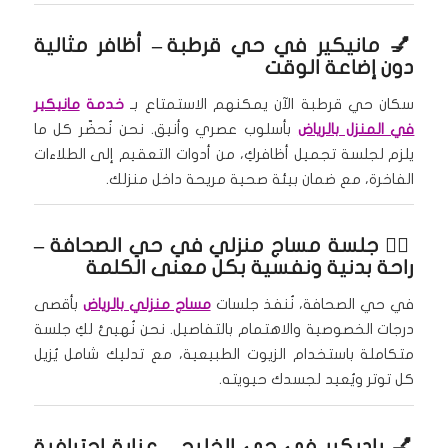
💅
مانيكير في حي قرطبة
– أظافر مثالية
دون إضاعة الوقت
سكان حي قرطبة الآن يمكنهم الاستمتاع بـ
خدمة
مانيكير
في المنزل بالرياض
بأسلوب عصري وأنيق. نحن نُحضّر كل ما
يلزم لجلسة تجميل أظافركِ، من أدوات التعقيم إلى الطلاءات
الفاخرة، مع ضمان بيئة صحية مريحة داخل منزلك.
🧖‍♀️
جلسة مساج منزلي في حي الصحافة
–
راحة بدنية ونفسية بكل معنى الكلمة
في حي الصحافة، نُنفذ جلسات
مساج منزلي بالرياض
بأقصى
درجات الخصوصية والاهتمام بالتفاصيل. نحن نُهيئ لكِ جلسة
متكاملة باستخدام الزيوت الطبيعية، مع تدليك شامل يُزيل
كل توتر ويُعيد لجسدك حيويته.
💅
باديكير في حي الخليج
– عناية احترافية