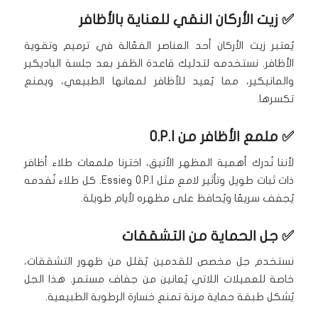
✅ زيت الأركان النقي للعناية بالأظافر
يُعتبر زيت الأركان أحد العناصر الفعّالة في ترميم وتقوية
الأظافر. نستخدمه لتدليك قاعدة الظفر بعد جلسة الباديكير
والمانيكير، مما يُعيد للأظافر لمعانها الطبيعي، ويمنع
تكسرها.
✅ ملمع الأظافر من O.P.I
لأننا نُدرك أهمية المظهر الأنيق، اخترنا ملمعات طلاء أظافر
ذات ثبات طويل وتأثير لامع مثل O.P.I وEssie. كل طلاء نُقدمه
يُجفف سريعًا ويُحافظ على مظهره لأيام طويلة.
✅ جل الحماية من التشققات
نستخدم جل مخصص للقدمين يُقلل من ظهور التشققات،
خاصة للعميلات اللاتي يُعانين من جفاف مستمر. هذا الجل
يُشكل طبقة حماية مرنة تمنع خسارة الرطوبة الطبيعية.