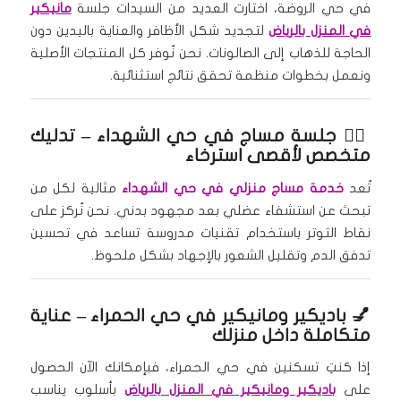
في حي الروضة، اختارت العديد من السيدات جلسة
مانيكير
في المنزل بالرياض
لتجديد شكل الأظافر والعناية باليدين دون
الحاجة للذهاب إلى الصالونات. نحن نُوفر كل المنتجات الأصلية
ونعمل بخطوات منظمة تحقق نتائج استثنائية.
🧖‍♀️
جلسة مساج في حي الشهداء
– تدليك
متخصص لأقصى استرخاء
تُعد
خدمة مساج منزلي في حي الشهداء
مثالية لكل من
تبحث عن استشفاء عضلي بعد مجهود بدني. نحن نُركز على
نقاط التوتر باستخدام تقنيات مدروسة تساعد في تحسين
تدفق الدم وتقليل الشعور بالإجهاد بشكل ملحوظ.
💅
باديكير ومانيكير في حي الحمراء
– عناية
متكاملة داخل منزلك
إذا كنتِ تسكنين في حي الحمراء، فبإمكانك الآن الحصول
على
باديكير ومانيكير في المنزل بالرياض
بأسلوب يناسب