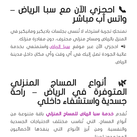
📞 احجزي الآن مع سبا الرياض –
واتس آب مباشر
نمنحكِ تجربة استرخاء لا تُنسى بجلسات باديكير ومانيكير في
المنزل بالرياض ومساج منزلي محترف، دون مغادرة منزلك.
📲 احجزي الآن عبر موقع
سبا الرياض
واستمتعي بخدمة
عالية الجودة تصل إليك في أي وقت وأي مكان داخل مدينة
الرياض.
🌿 أنواع المساج المنزلي
المتوفرة في الرياض – راحة
جسدية واستشفاء داخلي
تُقدم
خدمة سبا الرياض للمساج المنزلي
باقة متنوعة من
أنواع المساج، التي تُناسب مختلف الاحتياجات الجسدية
والنفسية. ومن أبرز الأنواع التي ينفذها الأخصائيون
المعتمدون لدينا: