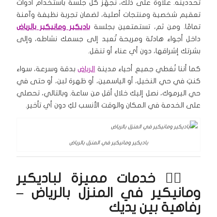
تحددينه. علاوة على ذلك، نُجهّز كل جلسة باستخدام أدوات
تعقيم شخصية ومنتجات أصلية، لضمان تجربة نظيفة وآمنة
تمامًا. ومن ثم، تستمتعين بجلسة
باديكير ومانيكير بالرياض
داخل أجواء هادئة ومريحة تُعيد إلى جسمك نشاطه، وإلى
بشرتك إشراقها، دون أي عناء أو تنقل.
كما أننا نُغطي جميع أحياء مدينة
الرياض
بدقة وسرعة، سواء
كنتِ في حي النخيل، أو الياسمين، أو ظهرة لبن، أو حتى في
حي اليرموك، نصل إليك خلال أقل من ساعة. وبالتالي، تحصلي
على الخدمة في المكان والوقت الأنسب لكِ دون أي تأخير.
باديكير ومانيكير في المنزل بالرياض
🧖‍♀️ خدمات مميزة لباديكير
ومانيكير في المنزل بالرياض –
رفاهية بين يديك