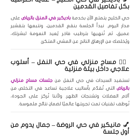
بكل تفاصيل القدمين
حي الخليج يتمتع الآن بخدمة
باديكير في المنزل بالرياض
على
مدار اليوم. نبدأ الجلسة بنقع القدمين، ونتبعها بتقشير
عميق، ثم نُنهيها بترطيب فاخر يُعيد النعومة لبشرتك،
ويُخلصك من الإرهاق الناتج عن المشي المتكرر.
🧘‍♀️
مساج منزلي في حي النفل
– أسلوب
علاجي داخل بيئة منزلية
تستفيد السيدات في حي النفل من
جلسات مساج منزلي
بالرياض
التي تُقدَّم بأساليب علاجية تساعد في التخلص من
آلام العضلات وتشنجات الظهر. ولأننا نُركز على الجودة،
نُوظف تقنيات تمت تجربتها عالميًا لضمان نتائج ملموسة.
💅
مانيكير في حي الروضة
– جمال يدوم من
أول جلسة