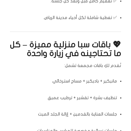
✅ تعقيم كامل قبل وبعد كل جلسة.
✅ تغطية شاملة لكل أحياء مدينة الرياض.
💖 باقات سبا منزلية مميزة – كل
ما تحتاجينه في زيارة واحدة
نُقدم لكِ باقات مجمعة تشمل:
مانيكير + باديكير + مساج استرخائي
تنظيف بشرة + تقشير + ترطيب عميق
جلسات العناية بالقدمين + إزالة الجلد الميت
جلسات نسائية مخصصة للعرايس والمناسبات