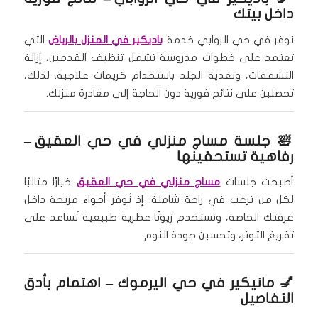
داخل بيتك
نوفر في حي الروابي خدمة
باديكير في المنزل بالرياض
التي
تعتمد على خطوات مدروسة تشمل تنظيف القدمين، إزالة
التشققات، وتغذية الجلد باستخدام كريمات علاجية. لذلك،
تحصلين على نتائج فورية دون الحاجة إلى مغادرة منزلك.
🛀
جلسة مساج منزلي في حي العقيق
–
رفاهية تستحقينها
أصبحت جلسات
مساج منزلي في حي العقيق
خيارًا مثاليًا
لكل من ترغب في راحة شاملة. إذ نُوفر أجواء مريحة داخل
غرفتك الخاصة، ونستخدم زيوتًا عطرية طبيعية تُساعد على
تفريغ التوتر، وتحسين جودة النوم.
💅 مانيكير في حي اليرموك – اهتمام بأدق
التفاصيل