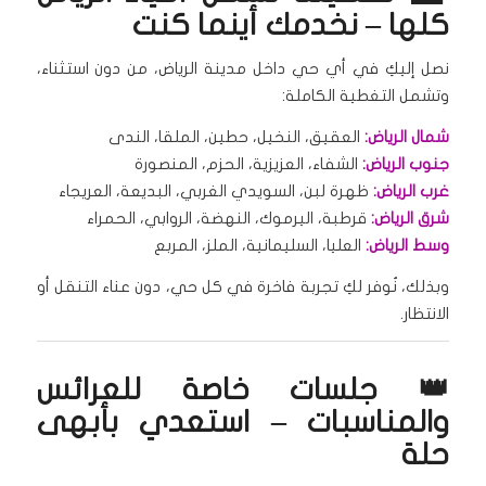
كلها – نخدمك أينما كنت
نصل إليكِ في أي حي داخل مدينة الرياض، من دون استثناء،
وتشمل التغطية الكاملة:
شمال الرياض:
العقيق، النخيل، حطين، الملقا، الندى
جنوب الرياض:
الشفاء، العزيزية، الحزم، المنصورة
غرب الرياض:
ظهرة لبن، السويدي الغربي، البديعة، العريجاء
شرق الرياض:
قرطبة، اليرموك، النهضة، الروابي، الحمراء
وسط الرياض:
العليا، السليمانية، الملز، المربع
وبذلك، نُوفر لكِ تجربة فاخرة في كل حي، دون عناء التنقل أو
الانتظار.
👑 جلسات خاصة للعرائس
والمناسبات – استعدي بأبهى
حلة