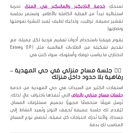
تمنحكِ
خدمة الباديكير والمانيكير في المنزل
تجربة
استثنائية تبدأ من العناية الكاملة بالأظافر، وتستمر بجلسة
تقشير عميقة، ترطيب، وتدليك لطيف يُعيد للبشرة نعومتها
ونضارتها.
يقوم فريقنا باستخدام أدوات تعقيم فردية لكل عميلة، مع
تقديم تشكيلة من الطلاءات العالمية مثل O.P.I وEssie
لتختاري ما يناسب ذوقك وأسلوبك، سواء كنتِ في:
🧖‍♀️
جلسة مساج منزلي في حي المهدية
–
رفاهية بلا حدود داخل منزلك
استفادت الكثير من السيدات في حي المهدية من خدمة
جلسات مساج منزلي بالرياض
التي نُنفذها باحتراف عالٍ. لذلك،
نُرسل فريقًا متخصصًا مجهزًا بجميع مستلزمات المساج،
ليُقدم لك جلسة عميقة تُخفف التوتر وتُعيد النشاط إلى
جسدك. ولأننا نُدرك احتياجات كل عميلة، نُخصص نوع المساج
المناسب لكِ بدقة.