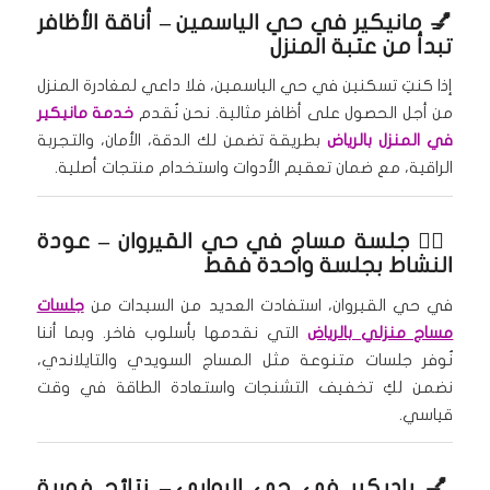
💅
مانيكير في حي الياسمين
– أناقة الأظافر
تبدأ من عتبة المنزل
إذا كنتِ تسكنين في حي الياسمين، فلا داعي لمغادرة المنزل
من أجل الحصول على أظافر مثالية. نحن نُقدم
خدمة مانيكير
في المنزل بالرياض
بطريقة تضمن لك الدقة، الأمان، والتجربة
الراقية، مع ضمان تعقيم الأدوات واستخدام منتجات أصلية.
🧖‍♀️
جلسة مساج في حي القيروان
– عودة
النشاط بجلسة واحدة فقط
في حي القيروان، استفادت العديد من السيدات من
جلسات
مساج منزلي بالرياض
التي نقدمها بأسلوب فاخر. وبما أننا
نُوفر جلسات متنوعة مثل المساج السويدي والتايلاندي،
نضمن لكِ تخفيف التشنجات واستعادة الطاقة في وقت
قياسي.
💅
باديكير في حي الروابي
– نتائج فورية