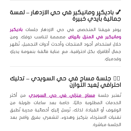
💅
باديكير ومانيكير في حي الازدهار
– لمسة
جمالية بأيدي خبيرة
يوفر فريقنا المتخصص في حي الازدهار جلسات
باديكير
ومانيكير في المنزل بالرياض
مصممة لتناسب ذوقك. ومن
خلال استخدام أجود المنتجات وأحدث أدوات التجميل، نُظهر
جمال أظافركِ بكل احترافية، مع عناية فائقة بنعومة يديكِ
وقدميكِ.
🧘‍♀️
جلسة مساج في حي السويدي
– تدليك
احترافي يُعيد التوازن
تُعتبر جلسة
مساج منزلي في حي السويدي
من أكثر
الخدمات المطلوبة حاليًا، خاصة بعد ساعات طويلة من
الوقوف أو القيادة. لذلك، نُرسل إليكِ أخصائية مدربة تُطبق
تقنيات الاسترخاء بتركيز وهدوء، لتشعري بفرق واضح بعد
الجلسة مباشرة.