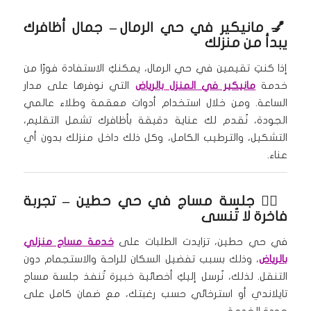
💅
مانيكير في حي الرمال
– جمال أظافرك
يبدأ من منزلك
إذا كنتِ تقيمين في حي الرمال، يمكنكِ الاستفادة فورًا من
خدمة
مانيكير في المنزل بالرياض
التي نوفرها على مدار
الساعة. ومن خلال استخدام أدوات معقمة وطلاء عالمي
الجودة، نُقدم لك عناية دقيقة بأظافرك تشمل التقليم،
التشكيل، والترطيب الكامل، وكل ذلك داخل منزلك بدون أي
عناء.
🧘‍♀️
جلسة مساج في حي حطين
– تجربة
فاخرة لا تُنسى
في حي حطين، تزايدت الطلبات على
خدمة مساج منزلي
بالرياض
، وذلك بسبب تفضيل السكان للراحة والاستجمام دون
التنقل. لذلك، نُرسل إليكِ أخصائية خبيرة تُنفذ جلسة مساج
تايلاندي أو استرخائي حسب رغبتك، مع ضمان كامل على