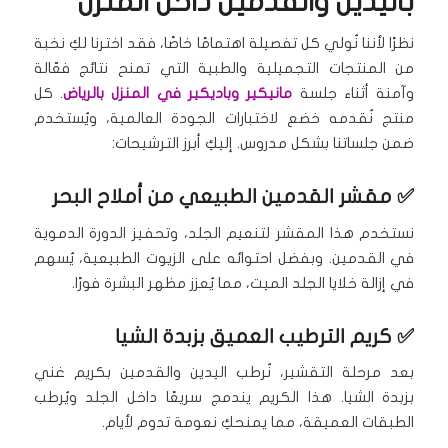
باليدين والقدمين داخل المنزل
نظرًا لأننا نُولي كل تفصيلة اهتمامًا خاصًا، فقد اخترنا لكِ نخبة
من المنتجات التجميلية والطبية التي تمنح نتائج فعّالة
وآمنة أثناء جلسة
مانيكير وباديكير في المنزل بالرياض
. كل
منتج نُقدمه خضع لاختبارات الجودة العالمية، ويُستخدم
ضمن جلساتنا بشكل مدروس. إليكِ أبرز الترشيحات:
✅ مقشر القدمين الطبيعي من أملاح البحر
نستخدم هذا المقشر لتنعيم الجلد، وتحفيز الدورة الدموية
في القدمين. وبفضل احتوائه على الزيوت الطبيعية، يُسهم
في إزالة خلايا الجلد الميت، مما يُعزز مظهر البشرة فورًا.
✅ كريم الترطيب العميق بزبدة الشيا
بعد مرحلة التقشير، نُرطب اليدين والقدمين بكريم غني
بزبدة الشيا. هذا الكريم يندمج سريعًا داخل الجلد ويُرطب
الطبقات العميقة، مما يمنحكِ نعومة تدوم لأيام.