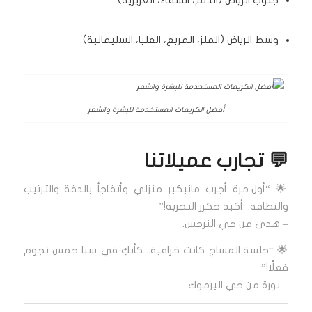
جنوب الرياض (الدلم، الشفاء، العزيزية)
وسط الرياض (الملز، المربع، العليا، السليمانية)
أفضل الكريمات المستخدمة للبشرة والشعر
💬 تجارب عميلاتنا
🌟
“أول مرة أجرب مانيكير منزلي وأتفاجأ بالدقة والترتيب
والنظافة.. أكيد حكرر التجربة!”
– هدى من حي النرجس.
🌟
“جلسة المساج كانت خرافية.. كأنكِ في سبا خمس نجوم
فعلًا!”
– نورة من حي اليرموك.