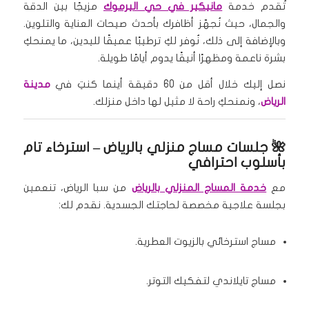
تُقدم خدمة
مانيكير في حي اليرموك
مزيجًا بين الدقة
والجمال، حيث نُجهّز أظافرك بأحدث صيحات العناية والتلوين.
وبالإضافة إلى ذلك، نُوفر لكِ ترطيبًا عميقًا لليدين، ما يمنحكِ
بشرة ناعمة ومظهرًا أنيقًا يدوم أيامًا طويلة.
نصل إليك خلال أقل من 60 دقيقة أينما كنتِ في
مدينة
الرياض
، ونمنحكِ راحة لا مثيل لها داخل منزلك.
🌺
جلسات مساج منزلي بالرياض
– استرخاء تام
بأسلوب احترافي
مع
خدمة المساج المنزلي بالرياض
من سبا الرياض، تنعمين
بجلسة علاجية مخصصة لحاجتك الجسدية. نقدم لك:
مساج استرخائي بالزيوت العطرية.
مساج تايلاندي لتفكيك التوتر.