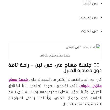
حي الشفا
حي النهضة
حي المروة
جلسة مساج منزلي بالرياض
🧖‍♀️
جلسة مساج في حي لبن
– راحة تامة
دون مغادرة المنزل
في حي لبن، اعتمدت الكثير من السيدات على
خدمة مساج
منزلي بالرياض
التي نقدمها بجودة تضاهي سبا الفنادق
الكبرى. ولأننا نُجهّز المكان بجميع مستلزمات المساج، نُنفذ
الجلسة وفق جدولكِ الخاص، وبأسلوب يراعي احتياجاتك
البدنية والنفسية بالكامل.