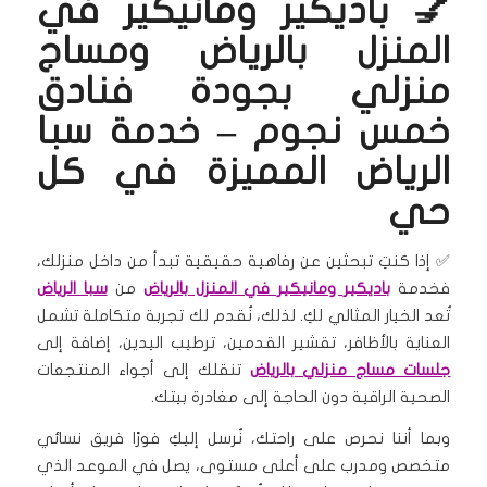
💅 باديكير ومانيكير في
المنزل بالرياض ومساج
منزلي بجودة فنادق
خمس نجوم – خدمة سبا
الرياض المميزة في كل
حي
✅ إذا كنتِ تبحثين عن رفاهية حقيقية تبدأ من داخل منزلك،
فخدمة
باديكير ومانيكير في المنزل بالرياض
من
سبا الرياض
تُعد الخيار المثالي لكِ. لذلك، نُقدم لك تجربة متكاملة تشمل
العناية بالأظافر، تقشير القدمين، ترطيب اليدين، إضافة إلى
جلسات مساج منزلي بالرياض
تنقلك إلى أجواء المنتجعات
الصحية الراقية دون الحاجة إلى مغادرة بيتك.
وبما أننا نحرص على راحتك، نُرسل إليكِ فورًا فريق نسائي
متخصص ومدرب على أعلى مستوى، يصل في الموعد الذي