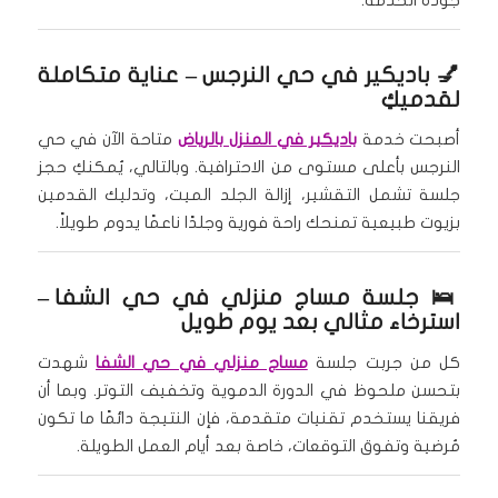
جودة الخدمة.
💅
باديكير في حي النرجس
– عناية متكاملة
لقدميكِ
أصبحت خدمة
باديكير في المنزل بالرياض
متاحة الآن في حي
النرجس بأعلى مستوى من الاحترافية. وبالتالي، يُمكنكِ حجز
جلسة تشمل التقشير، إزالة الجلد الميت، وتدليك القدمين
بزيوت طبيعية تمنحك راحة فورية وجلدًا ناعمًا يدوم طويلاً.
🛌
جلسة مساج منزلي في حي الشفا
–
استرخاء مثالي بعد يوم طويل
كل من جربت جلسة
مساج منزلي في حي الشفا
شهدت
بتحسن ملحوظ في الدورة الدموية وتخفيف التوتر. وبما أن
فريقنا يستخدم تقنيات متقدمة، فإن النتيجة دائمًا ما تكون
مُرضية وتفوق التوقعات، خاصة بعد أيام العمل الطويلة.