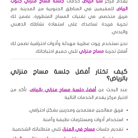
يقدم مركز
سبا الرياض
خدمات
جلسة مساج منزلي جنوب
الرياض
للمقيمين في المناطق الجنوبية من المدينة. مع
فريق متخصص في تقنيات المساج المتطورة، نضمن لك
تجربة فريدة تساعدك على استعادة نشاطك الذهني
والبدني.
نحن نستخدم زيوت عطرية مهدئة وأدوات احترافية تضمن لك
أفضل تجربة
مساج منزلي
تلبي جميع احتياجاتك.
كيف تختار أفضل جلسة مساج منزلي
بالرياض؟
عند البحث عن
أفضل جلسة مساج منزلي بالرياض
، تأكد من
اختيار مركز يقدم الخدمات التالية:
فريق معالجين معتمدين ومدربين بشكل احترافي.
استخدام أدوات ومستلزمات نظيفة وآمنة.
تقديم جلسات
مساج في المنزل
تلبي متطلباتك الشخصية.