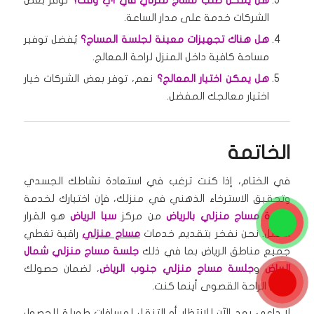
الشركات خدمة على مدار الساعة.
هل هناك تجهيزات معينة لجلسة المساج؟
يُفضل توفير
مساحة كافية داخل المنزل لراحة المعالج.
هل يمكن اختيار المعالج؟
نعم، توفر بعض الشركات خيار
اختيار معالجك المفضل.
الخاتمة
في الختام، إذا كنت ترغب في استعادة نشاطك الجسدي
وتحقيق الاسترخاء الذهني في منزلك، فإن اختيارك لخدمة
جلسة مساج منزلي بالرياض
من مركز
سبا الرياض
هو القرار
الأمثل. نحن نفخر بتقديم خدمات
مساج منزلي
راقية تغطي
جميع مناطق الرياض بما في ذلك
جلسة مساج منزلي شمال
الرياض
و
جلسة مساج منزلي جنوب الرياض
، لضمان حصولك
على الراحة القصوى أينما كنت.
لا داعي بعد الآن للانتظار أو التنقل لمسافات طويلة للحصول