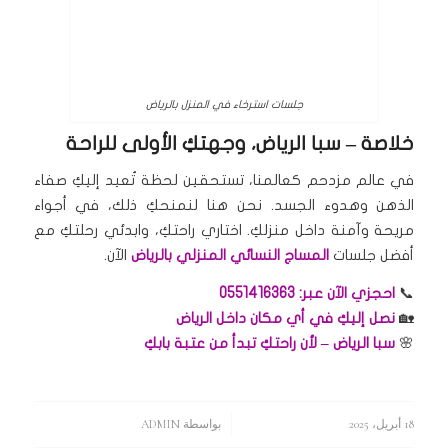
جلسات استرخاء في المنزل بالرياض
خلاصة – سبا الرياض، وجهتكِ الأولى للراحة
في عالم مزدحم كعالمنا، تستحقين لحظة تُعيد إليكِ صفاء
الذهن وهدوء الجسد. نحن هنا لنمنحكِ ذلك، في أجواء
مريحة وآمنة داخل منزلكِ. اختاري راحتكِ، وابدئي رحلتكِ مع
أفضل جلسات
المساج النسائي المنزلي بالرياض
الآن.
📞
احجزي الآن عبر: 0551416363
🏡
نصل إليكِ في أي مكان داخل الرياض
🌸
سبا الرياض – لأن راحتكِ تبدأ من عتبة بابكِ
18 أبريل، 2025
/
بواسطة
ADMIN