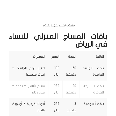
جلسات تدليك منزلية بالرياض
باقات المساج المنزلي للنساء
في الرياض
الباقة
المدة
السعر
المميزات
باقة الجلسة
60
199
اختيار نوع الجلسة +
الواحدة
دقيقة
ريال
زيوت طبيعية
باقة الاسترخاء
90
259
مساج شامل + تمدد +
الفاخرة
دقيقة
ريال
هدوء تام
باقة أسبوعية
3
529
أدوات فردية + أولوية
جلسات
ريال
بالحجز