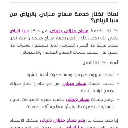
لماذا تختار خدمة مساج منزلي بالرياض من
سبا الرياض؟
اختيارك لخدمة
مساج منزلي بالرياض
من مركز
سبا الرياض
يعني أنك تحصل على أفضل تجربة مساج مريحة وآمنة. نحن
نقدم فريقًا من الخبراء المدربين الذين يتمتعون بسنوات من
الخبرة في تقديم خدمات المساج العلاجي والاسترخائي.
أسباب اختيارنا تشمل:
استخدام زيوت طبيعية ومستحضرات آمنة للبشرة.
تقديم جلسات
مساج منزلي
في جو هادئ داخل منزلك
يضمن الراحة التامة.
توفير جلسات
مساج بالرياض
تناسب جميع الاحتياجات، سواء
للاسترخاء، تخفيف التوتر، أو معالجة آلام العضلات.
إذا كنت تبحث عن
رقم مساج منزلي بالرياض
يمكنك الاعتماد
عليه، فاختر مركز
سبا الرياض
الذي يضمن لك راحة جسدية