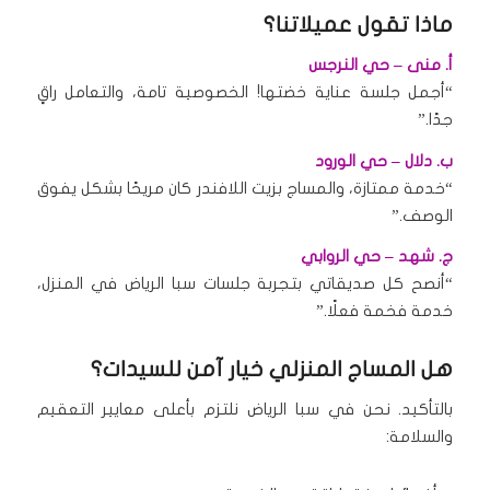
ماذا تقول عميلاتنا؟
أ. منى – حي النرجس
“أجمل جلسة عناية خضتها! الخصوصية تامة، والتعامل راقٍ
جدًا.”
ب. دلال – حي الورود
“خدمة ممتازة، والمساج بزيت اللافندر كان مريحًا بشكل يفوق
الوصف.”
ج. شهد – حي الروابي
“أنصح كل صديقاتي بتجربة جلسات سبا الرياض في المنزل،
خدمة فخمة فعلًا.”
هل المساج المنزلي خيار آمن للسيدات؟
بالتأكيد. نحن في سبا الرياض نلتزم بأعلى معايير التعقيم
والسلامة: