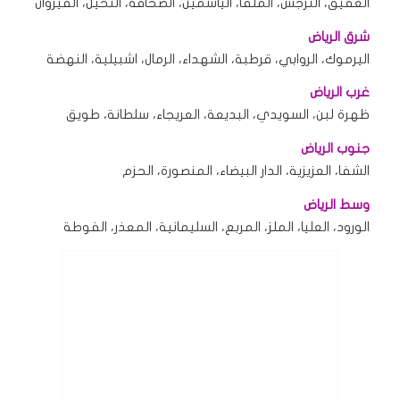
العقيق، النرجس، الملقا، الياسمين، الصحافة، النخيل، القيروان
شرق الرياض
اليرموك، الروابي، قرطبة، الشهداء، الرمال، اشبيلية، النهضة
غرب الرياض
ظهرة لبن، السويدي، البديعة، العريجاء، سلطانة، طويق
جنوب الرياض
الشفا، العزيزية، الدار البيضاء، المنصورة، الحزم
وسط الرياض
الورود، العليا، الملز، المربع، السليمانية، المعذر، الفوطة