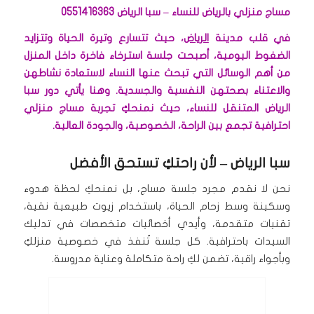
مساج منزلي بالرياض للنساء – سبا الرياض 0551416363
في قلب مدينة
الرياض
، حيث تتسارع وتيرة الحياة وتتزايد
الضغوط اليومية، أصبحت جلسة استرخاء فاخرة داخل المنزل
من أهم الوسائل التي تبحث عنها النساء لاستعادة نشاطهن
والاعتناء بصحتهن النفسية والجسدية. وهنا يأتي دور سبا
الرياض المتنقل للنساء، حيث نمنحكِ تجربة مساج منزلي
احترافية تجمع بين الراحة، الخصوصية، والجودة العالية.
سبا الرياض – لأن راحتكِ تستحق الأفضل
نحن لا نقدم مجرد جلسة مساج، بل نمنحكِ لحظة هدوء
وسكينة وسط زحام الحياة، باستخدام زيوت طبيعية نقية،
تقنيات متقدمة، وأيدي أخصائيات متخصصات في تدليك
السيدات باحترافية. كل جلسة تُنفذ في خصوصية منزلكِ
وبأجواء راقية، تضمن لكِ راحة متكاملة وعناية مدروسة.