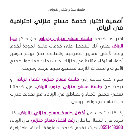
جلسة مساج منزلي بالرياض
أهمية اختيار خدمة مساج منزلي احترافية
في الرياض
اختيارك لخدمة
جلسة مساج منزلي بالرياض
من مركز
سبا
الرياض
يعني أنك ستحصل على خدمات عالية الجودة تُقدم
وفقًا لأعلى معايير الاحترافية والنظافة. نحن نهتم بتوفير
أجواء استرخاء مثالية في منزلك، حيث يجلب معالجونا جميع
الأدوات والمعدات اللازمة لتحقيق تجربة فريدة ومريحة.
سواء كنت بحاجة إلى
جلسة مساج منزلي شمال الرياض
، أو
تبحث عن
جلسة مساج منزلي جنوب الرياض
، فإن خدماتنا
تغطي جميع الأحياء والمناطق في الرياض، مع تقديم خيارات
مرنة تناسب جدولك اليومي.
إذا كنت تبحث عن
أفضل جلسة مساج منزلي بالرياض
، فلا
تتردد في الاتصال بنا على
رقم افضل مساج منزلي
في الرياض
0551416363
، حيث نقدم خدمة موثوقة، آمنة، واحترافية