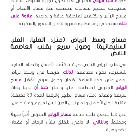
خدمة
سبا الرياض
المنزلي هنا تكون تجربة استرخاء شاملة.
نستهدف تقديم مساجات مخصصة مثل مساج الأقدام أو
مساج الرأس والكتفين لمنطقة عرقة والدرعية،
علاوة على
ذلك
نستخدم زيوتًا عطرية مميزة لتعزيز الشعور بالسكينة.
مساج وسط الرياض (مثل: العليا، الملز،
السليمانية): وصول سريع بقلب العاصمة
النابض
في قلب الرياض النابض، حيث تتكثف الأعمال والحياة، الحاجة
للاسترخاء تكون مضاعفة.
لذلك
، فريقنا في وسط الرياض
يعمل على مدار الساعة لضمان وصول سريع لأفضل
مساج
الرياض
المنزلي لمنطقة العليا والملز.
كما أن
لدينا باقات
سريعة وفعالة (مثل مساج الظهر والرقبة لمدة 30 دقيقة)
مثالية لرجال الأعمال والمهنيين الذين ليس لديهم وقت طويل.
نحن هنا لنجعل طلب خدمة
مساج الرياض
المنزلي أمراً سهلاً
وممتعاً.
وبالتالي
، لا داعي للقلق بشأن الزحام أو فقدان
الخصوصية.