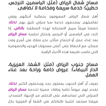
مساج شمال الرياض (مثل: الياسمين، النرجس،
حطين): خدمة سريعة وفخامة لا تضاهى
أهل شمال الرياض، المعروفون بجمالية أحيائهم ورقي
تفاصيلهم، يستحقون خدمة سبا منزلي تليق بهم.
لذلك
،
خصصنا فريقاً سريع الاستجابة لهذه المنطقة.
بالتالي
، إذا
كنت في الياسمين أو النرجس وتحتاج لجلسة
مساج الرياض
بعد غداء عمل أو اجتماع متأخر، نحن نصلك في أسرع وقت
ممكن، مع الحفاظ على أعلى مستويات الهدوء والخصوصية
التي تناسب طبيعة هذه الأحياء الراقية.
مساج جنوب الرياض (مثل: الشفا، العزيزية،
الدار البيضاء): عروض خاصة وراحة بعد عناء
العمل
نعرف أن أهل الجنوب يعملون بجد ويتحملون الكثير.
لذلك
،
نقدم لهم عروضاً خاصة وباقات مميزة لخدمة
مساج الرياض
المنزلي التي تساعدهم على التخلص من الإجهاد الجسدي.
فريقنا مستعد لتلبية طلباتكم في الشفا أو العزيزية بكل