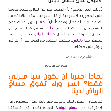
الأقوى على مساج الرياض
لأولئك الذين يؤمنون بأن الوقاية خير من العلاج، نقدم عروضاً
على الحجوزات الأسبوعية أو كل أسبوعين. هذه الباقة تضمن
لك معالجك المفضل وموعداً ثابتاً،
مما
يسهل عليك دمج
المساج في جدولك المزدحم.
لذلك
، استغل هذا العرض الآن
لتضمن حصولك على أفضل
مساج الرياض
بانتظام وبسعر
مخفض جداً.
بالتالي
، يمكنك التخلص من التوتر قبل أن يتراكم
ويؤثر على صحتك.
مساج استرخاء الرياض
لماذا اخترنا أن نكون سبا منزلي
فقط؟ السر وراء تفوق مساج
الرياض لدينا
قد يتساءل البعض: لماذا لا يوجد مقر ثابت لهذا المستوى من
الاحترافية في
مساج الرياض
؟ الإجابة تكمن في فلسفتنا