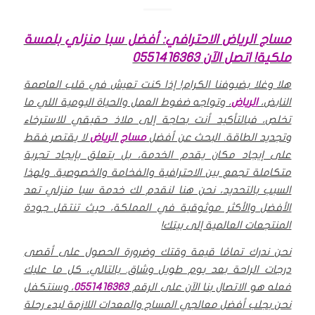
مساج الرياض الاحترافي: أفضل سبا منزلي بلمسة
ملكية! اتصل الآن 0551416363
هلا وغلا بضيوفنا الكرام! إذا كنت تعيش في قلب العاصمة
النابض،
الرياض
، وتواجه ضغوط العمل والحياة اليومية اللي ما
تخلص، فبالتأكيد أنت بحاجة إلى ملاذ حقيقي للاسترخاء
وتجديد الطاقة. البحث عن أفضل
مساج الرياض
لا يقتصر فقط
على إيجاد مكان يقدم الخدمة، بل يتعلق بإيجاد تجربة
متكاملة تجمع بين الاحترافية والفخامة والخصوصية. ولهذا
السبب بالتحديد، نحن هنا لنقدم لك خدمة سبا منزلي تعد
الأفضل والأكثر موثوقية في المملكة، حيث تنتقل جودة
المنتجعات العالمية إلى بيتك!
نحن ندرك تمامًا قيمة وقتك وضرورة الحصول على أقصى
درجات الراحة بعد يوم طويل وشاق. بالتالي، كل ما عليك
فعله هو الاتصال بنا الآن على الرقم
0551416363
، وسنتكفل
نحن بجلب أفضل معالجي المساج والمعدات اللازمة لبدء رحلة