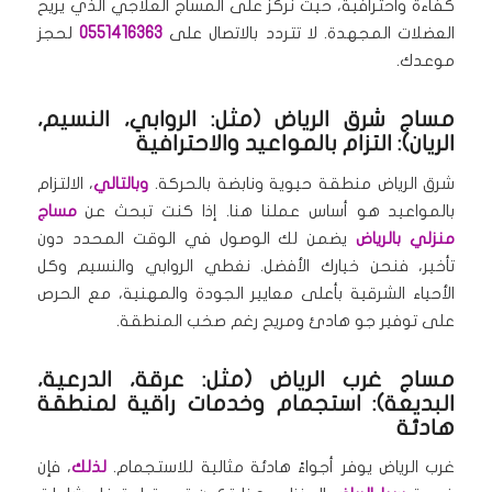
كفاءة واحترافية، حيث نركز على المساج العلاجي الذي يريح
العضلات المجهدة. لا تتردد بالاتصال على
0551416363
لحجز
موعدك.
مساج شرق الرياض (مثل: الروابي، النسيم،
الريان): التزام بالمواعيد والاحترافية
شرق الرياض منطقة حيوية ونابضة بالحركة.
وبالتالي
، الالتزام
بالمواعيد هو أساس عملنا هنا. إذا كنت تبحث عن
مساج
منزلي بالرياض
يضمن لك الوصول في الوقت المحدد دون
تأخير، فنحن خيارك الأفضل. نغطي الروابي والنسيم وكل
الأحياء الشرقية بأعلى معايير الجودة والمهنية، مع الحرص
على توفير جو هادئ ومريح رغم صخب المنطقة.
مساج غرب الرياض (مثل: عرقة، الدرعية،
البديعة): استجمام وخدمات راقية لمنطقة
هادئة
غرب الرياض يوفر أجواءً هادئة مثالية للاستجمام.
لذلك
، فإن