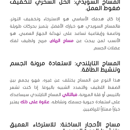
المساج السويدي: الحل السحري لتخفيف
ضغوط العمل.
إذا كان هدفك الأساسي هو الاسترخاء وتخفيف التوتر،
فالمساج السويدي هو خيارك الأفضل. يتميز بحركات طويلة
وناعمة وإيقاعية تساعد على تهدئة الجهاز العصبي. هو
الأنسب لمن يبحث عن
مساج الرياض
مريح ولطيف لفك
عضلات الجسم.
المساج التايلندي: لاستعادة مرونة الجسم
وتنشيط الطاقة.
هذا النوع من المساج يختلف عن غيره، فهو يجمع بين
الضغط اللطيف والتمدد الشبيه باليوغا. إذا كنت تشعر
بالتيبس أو قلة المرونة،
فبالتالي
المساج التايلندي سيساعدك
على استعادة حيوية جسمك ونشاطه،
علاوة على ذلك
يعتبر
خياراً ممتازاً للرياضيين.
مساج الأحجار الساخنة: للاسترخاء العميق