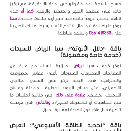
مساج الأنسجة العميقة والرياضي لمدة 90 دقيقة، مع تركيز
خاص على منطقة الظهر والكتفين والرقبة.
كما أن
هذه
الباقة تتضمن عروضاً خاصة عند حجز أربع جلسات مقدمًا،
مما
يوفر عليك الوقت والمال. لا تدع التعب يسيطر عليك، اتصل بنا
على
0551416363
واستعد نشاطك!
باقة “دلال الأنوثة”: سبا الرياض للسيدات
(خدمة خاصة ومضمونة)
نوفر خدمات
سبا الرياض
المنزلية للنساء، مع فريق من
المعالجات المحترفات الملتزمات بأعلى معايير الخصوصية
والاحترافية. هذه الباقة تركز على المساج العلاجي
التجميلي، مثل مساج الزيوت العطرية المهدئة ومساج
التنحيف الخفيف.
علاوة على ذلك
، هي مثالية لجلسات ما
قبل المناسبات أو للاسترخاء الشهري.
وبالتالي
، هي فرصتك
لتجربة دلال فاخر دون الحاجة لمغادرة المنزل.
باقة “تجديد الطاقة الأسبوعي”: العرض