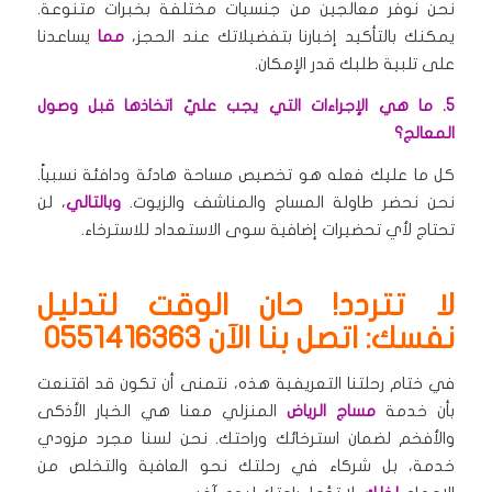
نحن نوفر معالجين من جنسيات مختلفة بخبرات متنوعة.
يمكنك بالتأكيد إخبارنا بتفضيلاتك عند الحجز،
مما
يساعدنا
على تلبية طلبك قدر الإمكان.
5. ما هي الإجراءات التي يجب عليّ اتخاذها قبل وصول
المعالج؟
كل ما عليك فعله هو تخصيص مساحة هادئة ودافئة نسبياً.
نحن نحضر طاولة المساج والمناشف والزيوت.
وبالتالي
، لن
تحتاج لأي تحضيرات إضافية سوى الاستعداد للاسترخاء.
لا تتردد! حان الوقت لتدليل
نفسك: اتصل بنا الآن 0551416363
في ختام رحلتنا التعريفية هذه، نتمنى أن تكون قد اقتنعت
بأن خدمة
مساج الرياض
المنزلي معنا هي الخيار الأذكى
والأفخم لضمان استرخائك وراحتك. نحن لسنا مجرد مزودي
خدمة، بل شركاء في رحلتك نحو العافية والتخلص من