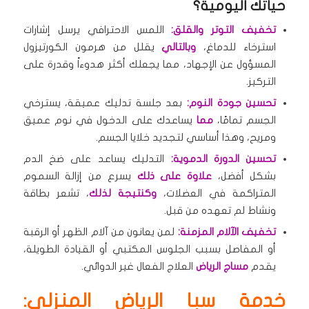
حياتك اليومية؟
تخفيف التوتر والقلق:
اللمس الاحترافي يرسل إشارات
استرخاء للدماغ،
وبالتالي
يقلل من هرمون الكورتيزول
المسؤول عن الإجهاد، مما يجعلك أكثر هدوءاً وقدرة على
التركيز.
تحسين جودة النوم:
بعد جلسة تدليك عميقة، يسترخي
الجسم تمامًا،
مما
يساعدك على الدخول في نوم عميق
ومريح، وهذا أساسي لتجديد خلايا الجسم.
تحسين الدورة الدموية:
التدليك يساعد على ضخ الدم
بشكل أفضل،
علاوة على ذلك
يسرع من إزالة السموم
المتراكمة في العضلات،
وكنتيجة لذلك
، تشعر بطاقة
ونشاط لم تعهده من قبل.
تخفيف الآلام المزمنة:
لمن يعانون من آلام الظهر أو الرقبة
أو المفاصل بسبب الجلوس المكتبي أو القيادة الطويلة،
يقدم
مساج الرياض
العلاج الفعال غير الدوائي.
خدمة سبا الرياض المنزلي: