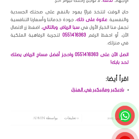
الإجهاد.
لذلك
، لا تؤجل راحتك ليوم آخر.
حان الوقت لتتخذ قرارًا يعود بالنفع على صحتك الجسدية
والنفسية.
علاوة على ذلك
، جودة خدماتنا وأسعارنا التنافسية
تجعل منا الخيار الأول في
سبا الرياض
.
وبالتالي
، اضغط زر الاتصال
الآن، أو احفظ الرقم
0551416363
لتجربة الرفاهية الملكية
في منزلك.
اتصل الآن على 0551416363 واحجز أفضل مساج الرياض يصلك
لحد بابك!
اقرأ أيضا:
باديكير ومانيكير في المنزل
23 أكتوبر، 2025
/
/
0 تعليقات
بواسطة
ADMIN