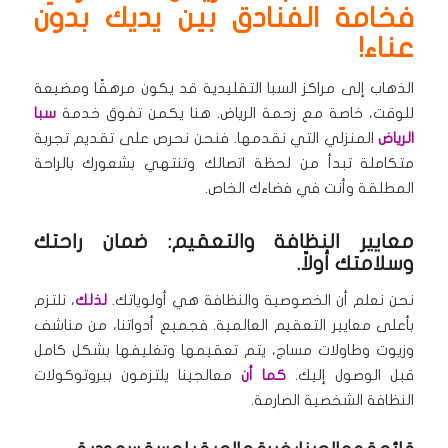
فخامة الفنادق بين يديك بدون
عناء!
الذهاب إلى مراكز السبا التقليدية قد يكون مرهقًا ومضيعة
للوقت، خاصة مع زحمة الرياض. هنا يكمن تفوق خدمة
سبا
الرياض
المنزلي التي نقدمها. فنحن نحرص على تقديم تجربة
متكاملة تبدأ من لحظة اتصالك وتنتهي بشعورك بالراحة
المطلقة وأنت في فضاءك الخاص.
معايير النظافة والتعقيم: ضمان راحتك
وسلامتك أولاً.
نحن نعلم أن الخصوصية والنظافة هي أولوياتك.
لذلك
، نلتزم
بأعلى معايير التعقيم العالمية. فجميع أدواتنا، من مناشف
وزيوت وطاولات مساج، يتم تعقيمها وتغليفها بشكل كامل
قبل الوصول إليك.
كما أن
معالجينا يلتزمون ببروتوكولات
النظافة الشخصية الصارمة.