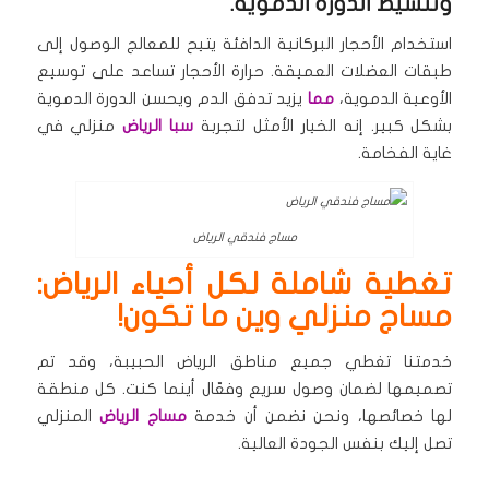
وتنشيط الدورة الدموية.
استخدام الأحجار البركانية الدافئة يتيح للمعالج الوصول إلى
طبقات العضلات العميقة. حرارة الأحجار تساعد على توسيع
الأوعية الدموية،
مما
يزيد تدفق الدم ويحسن الدورة الدموية
بشكل كبير. إنه الخيار الأمثل لتجربة
سبا الرياض
منزلي في
غاية الفخامة.
مساج فندقي الرياض
تغطية شاملة لكل أحياء الرياض:
مساج منزلي وين ما تكون!
خدمتنا تغطي جميع مناطق الرياض الحبيبة، وقد تم
تصميمها لضمان وصول سريع وفعّال أينما كنت. كل منطقة
لها خصائصها، ونحن نضمن أن خدمة
مساج الرياض
المنزلي
تصل إليك بنفس الجودة العالية.