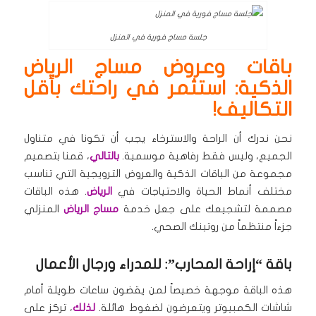
جلسة مساج فورية في المنزل
باقات وعروض مساج الرياض
الذكية: استثمر في راحتك بأقل
التكاليف!
نحن ندرك أن الراحة والاسترخاء يجب أن تكونا في متناول
الجميع، وليس فقط رفاهية موسمية.
بالتالي
، قمنا بتصميم
مجموعة من الباقات الذكية والعروض الترويجية التي تناسب
مختلف أنماط الحياة والاحتياجات في
الرياض
. هذه الباقات
مصممة لتشجيعك على جعل خدمة
مساج الرياض
المنزلي
جزءاً منتظماً من روتينك الصحي.
باقة “إراحة المحارب”: للمدراء ورجال الأعمال
هذه الباقة موجهة خصيصاً لمن يقضون ساعات طويلة أمام
شاشات الكمبيوتر ويتعرضون لضغوط هائلة.
لذلك
، تركز على