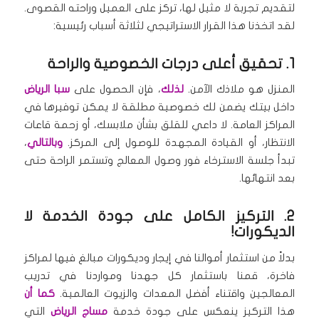
لتقديم تجربة لا مثيل لها، تركز على العميل وراحته القصوى.
لقد اتخذنا هذا القرار الاستراتيجي لثلاثة أسباب رئيسية:
1. تحقيق أعلى درجات الخصوصية والراحة
المنزل هو ملاذك الآمن.
لذلك
، فإن الحصول على
سبا الرياض
داخل بيتك يضمن لك خصوصية مطلقة لا يمكن توفيرها في
المراكز العامة. لا داعي للقلق بشأن ملابسك، أو زحمة قاعات
الانتظار، أو القيادة المجهدة للوصول إلى المركز.
وبالتالي
،
تبدأ جلسة الاسترخاء فور وصول المعالج وتستمر الراحة حتى
بعد انتهائها.
2. التركيز الكامل على جودة الخدمة لا
الديكورات!
بدلاً من استثمار أموالنا في إيجار وديكورات مبالغ فيها لمراكز
فاخرة، قمنا باستثمار كل جهدنا ومواردنا في تدريب
المعالجين واقتناء أفضل المعدات والزيوت العالمية.
كما أن
هذا التركيز ينعكس على جودة خدمة
مساج الرياض
التي