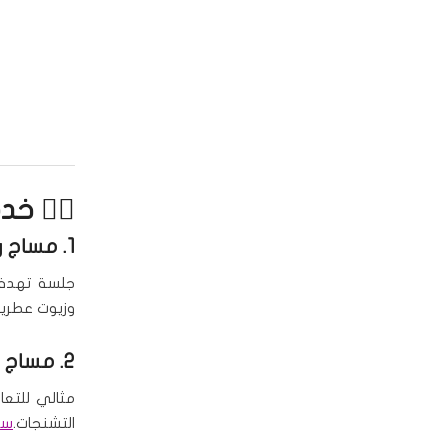
💆‍♀️ خ
1.
مساج ر
جلسة تهدف 
وزيوت عطرية
2.
مساج د
مثالي للتعا
التشنجات.
سبا