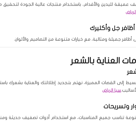
ف عميقة لليدين والأقدام، باستخدام منتجات عالية الجودة لتحقيق
لرياض
أظافر جل وأكليرك
ظافر جميلة ومثالية، مع خيارات متنوعة من التصاميم والألوان.
دمات العناية بالشعر
عر
سيط إلى القصات المميزة، نهتم بتجديد إطلالتك والعناية بشعرك باس
أساليب.
سبا الرياض
ر وتسريحات
نوعة تناسب جميع المناسبات، مع استخدام أدوات تصفيف حديثة ومنت