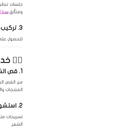
جلسات تنظي
ومتألق.
سبا ا
3.
تركيب 
للحصول على أ
💇‍♀️ خ
1.
قص الش
من القص الب
المنتجات وال
2.
استشوا
تسريحات مت
الشعر.