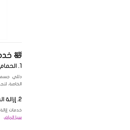
🛀 خدم
1. الحمام المغربي والملكي
دللي جسمك 
الخاصة، لتجد
2. إزالة الشعر
خدمات إزالة
سبا الرياض