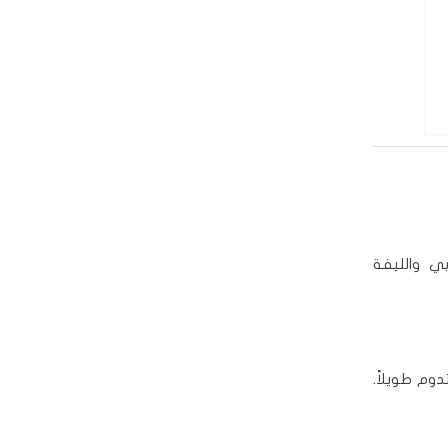
ي والليفة
وم طويلاً.