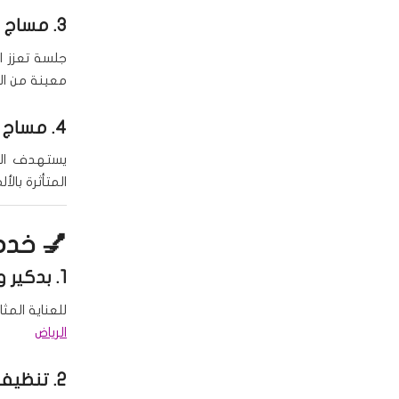
3.
مساج ا
جلسة تعزز ا
معينة من ا
4.
مساج 
يستهدف المش
المتأثرة بالأل
💅 خدما
1.
بدكير و
للعناية المث
الرياض
2.
تنظيف 