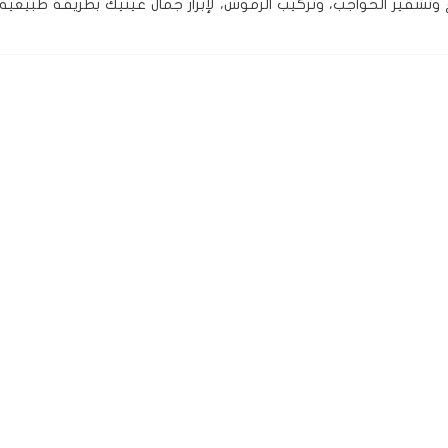
تشقير الحواجب، وتركيب الرموش، لإبراز جمال عينيك بطريقة طبيعية 