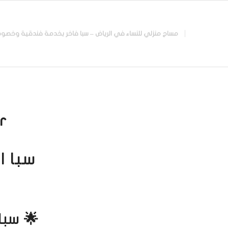
مساج منزلي للنساء في الرياض – سبا فاخر بخدمة فندقية وخصوصية تامة |
r:
سبا ا
🌟 سبا 