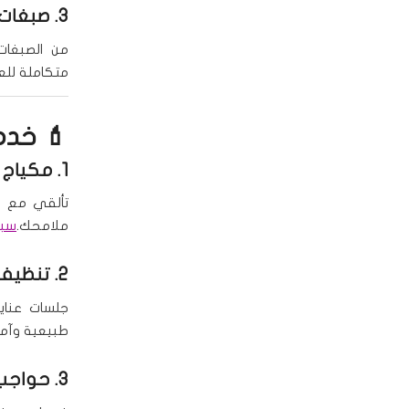
3.
صبغات 
من الصبغات 
متكاملة للع
💄 خدما
1.
مكياج 
تألقي مع مك
ملامحك.
سبا
2.
تنظيف 
جلسات عناي
طبيعية وآمن
3.
حواجب