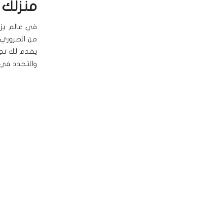
منزلك
في عالم يزد
من الضروري أ
يقدم لك تج
والتجدد في