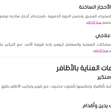
لأحجار الساخنة
لاسترخاء العميق وتحسن الدورة الدموية، باستخدام أحجار ساخنة توض
لجسم.
سبا الرياض
علاجي
كلات العضلية والمفاصل لتوفير راحة طويلة الأمد، مع التركيز ع
م.
سبا الرياض
ت العناية بالأظافر
منكير
الية بأظافرك وتنظيفها بأسلوب محترف، مع تلوين وتركيب الأظافر بطرق اح
يدين وأقدام