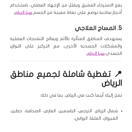
يعزز الاسترخاء العميق ويقلل من الإجهاد العضلي، باستخدام
أحجار ساخنة توضع على نقاط معينة من الجسم.
سبا الرياض
5.
المساج العلاجي
يستهدف المناطق المتأثرة بالألم ويعالج التشنجات العضلية
والمشكلات الجسدية الأخرى، مع التركيز على التوازن
الجسدي.
سبا الرياض
📍 تغطية شاملة لجميع مناطق
الرياض
نصل إليك أينما كنت في الرياض، بما في ذلك:
شمال الرياض: النرجس، الياسمين، العارض، الصحافة، حطين،
القيروان، الملقا، الروابي.