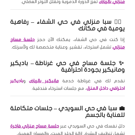
منزلي بالرياض
تعزز الدورة الدموية وتقلل التوتر العضلي.
🧘‍♀️
سبا منزلي في حي الشفاء
– رفاهية
يومية في مكانك
إذا كنت في حي الشفاء، يمكنك الآن حجز
جلسة مساج
منزلي
تشمل استرخاء، تقشير، وعناية متخصصة لك ولأسرتك.
✨
جلسة مساج في حي غرناطة
– باديكير
ومانيكير بجودة احترافية
نقدم لك في غرناطة خدمة
مانيكير بالرياض
و
باديكير
احترافي داخل المنزل
، مع جلسات استرخاء فندقية.
💼
سبا في حي السويدي
– جلسات متكاملة
للعناية بالجسم
دلل نفسك في حي السويدي عبر
جلسة مساج منزلي فاخرة
تشمل تنظيف البشرة، إزالة الجلد الميت، والمساج العميق.