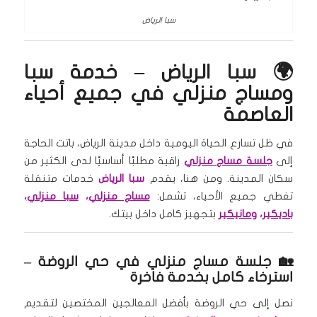
سبا الرياض
🌍 سبا الرياض – خدمة سبا
ومساج منزلي في جميع أحياء
العاصمة
في ظل تسارع الحياة اليومية داخل مدينة الرياض، باتت الحاجة
إلى
جلسة مساج منزلي
راقية مطلبًا أساسيًا لدى الكثير من
سكان المدينة. ومن هنا، يقدم
سبا الرياض
خدمات متنقلة
تغطي جميع الأحياء، تشمل:
مساج منزلي
،
سبا منزلي
،
باديكير
، و
مانيكير
بتجهيز كامل داخل بيتك.
🏡 جلسة مساج منزلي في حي الروضة –
استرخاء كامل بخدمة فاخرة
نصل إلى حي الروضة بأفضل المعالجين المختصين لتقديم