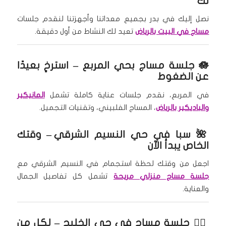
لك
نصل إليك في بدر بجميع معداتنا وأجهزتنا لنقدم جلسات
مساج في البيت بالرياض
تعيد لك النشاط من أول دقيقة.
🪷
جلسة مساج بحي المربع
– استرخِ بعيدًا
عن الضغوط
في المربع، نقدم جلسات عناية كاملة تشمل
المانيكير
والباديكير بالرياض
، المساج الفلبيني، وتقنيات التجميل.
🌺
سبا في حي النسيم الشرقي
– وقتك
الخاص يبدأ الآن
اجعل من وقتك لحظة استجمام في النسيم الشرقي مع
جلسة مساج منزلي مريحة
تشمل كل تفاصيل الجمال
والعناية.
🧘‍♂️
جلسة مساج في حي الخليج
– لكل من