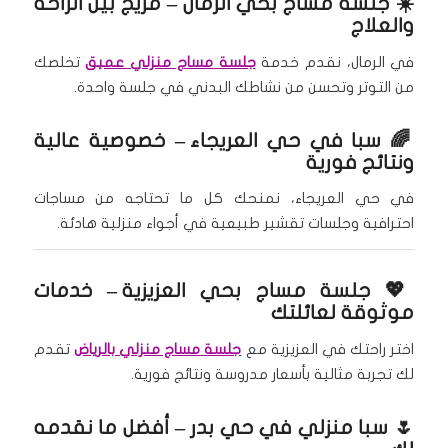
☀️
جلسة مساج بحي الرمال
– مزيج بين الراحة
والعلاج
في الرمال، نقدم خدمة
جلسة مساج منزلي عميق
تخلصك
من التوتر وتحسن من نشاطك البدني في جلسة واحدة.
🌈
سبا في حي العريجاء
– خصوصية عالية
ونتائج فورية
في حي العريجاء، نمنحك كل ما تحتاجه من مساجات
احترافية وجلسات تقشير طبيعية في أجواء منزلية هادئة.
💖
جلسة مساج بحي العزيزية
– خدمات
موثوقة لعائلتك
اختر راحتك في العزيزية مع
جلسة مساج منزلي بالرياض
تقدم
لك تجربة مثالية بأسعار مدروسة ونتائج فورية.
🌷
سبا منزلي في حي بدر
– أفضل ما نقدمه