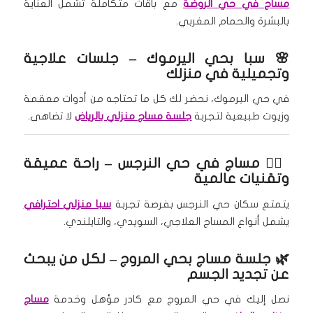
مساج في حي الروضة
مع باقات متكاملة تشمل العناية
بالبشرة والحمام المغربي.
🌸 سبا بحي اليرموك – جلسات علاجية
وتجميلية في منزلك
في حي اليرموك، نحضر لك كل ما تحتاجه من أدوات معقمة
وزيوت طبيعية لتجربة
جلسة مساج منزلي بالرياض
لا تضاهى.
💆‍♀️
مساج في حي النرجس
– راحة عميقة
وتقنيات عالمية
يتمتع سكان حي النرجس بفرصة تجربة
سبا منزلي احترافي
يشمل أنواع المساج العلاجي، السويدي، والتايلندي.
🌿
جلسة مساج بحي المروج
– لكل من يبحث
عن تجديد الجسم
نصل إليك في حي المروج مع كادر مؤهل وخدمة
مساج