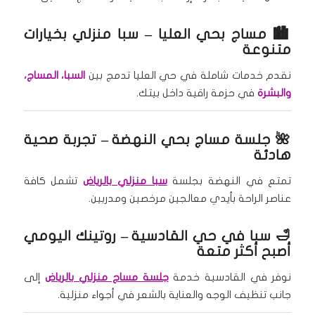
🏙️
مساج بحي العليا
– سبا منزلي بخيارات
متنوعة
نقدم خدمات شاملة في حي العليا تدمج بين
السبا، المساج،
والبشرة
في حزمة راقية داخل بيتك.
🌺
جلسة مساج بحي النهضة
– تجربة صحية
هادئة
تمتع في النهضة بجلسة
سبا منزلي بالرياض
تشمل كافة
عناصر الراحة بأيدي معالجين مرخصين ومدربين.
🛁
سبا في حي القادسية
– روتينك اليومي
أصبح أكثر متعة
نوفر في القادسية خدمة
جلسة مساج منزلي بالرياض
إلى
جانب تنظيف الوجه والعناية بالشعر في أجواء منزلية.