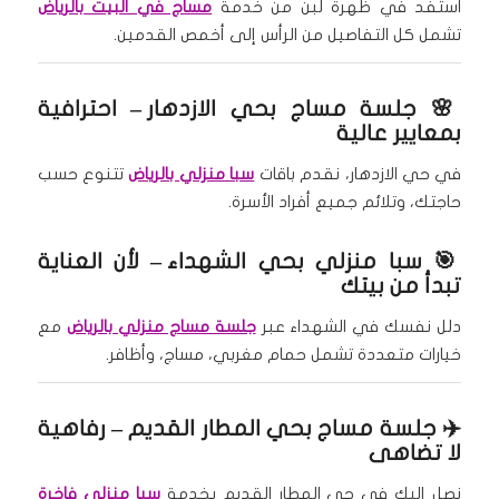
استفد في ظهرة لبن من خدمة
مساج في البيت بالرياض
تشمل كل التفاصيل من الرأس إلى أخمص القدمين.
🌸
جلسة مساج بحي الازدهار
– احترافية
بمعايير عالية
في حي الازدهار، نقدم باقات
سبا منزلي بالرياض
تتنوع حسب
حاجتك، وتلائم جميع أفراد الأسرة.
🎯
سبا منزلي بحي الشهداء
– لأن العناية
تبدأ من بيتك
دلل نفسك في الشهداء عبر
جلسة مساج منزلي بالرياض
مع
خيارات متعددة تشمل حمام مغربي، مساج، وأظافر.
✈️
جلسة مساج بحي المطار القديم
– رفاهية
لا تضاهى
نصل إليك في حي المطار القديم بخدمة
سبا منزلي فاخرة