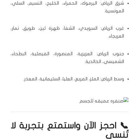
شرق الرياض: اليرموك، الحمراء، الخليج، النسيم، السلي،
المونسية.
غرب الرياض: السويدي، الشفا، ظهرة لبن، طويق، نمار،
العريجاء.
جنوب الرياض: العزيزية، المنصورة، الفيصلية، البطحاء،
الشميسي، الخالدية.
وسط الرياض: الملز، المربع، العليا، السليمانية، المعذر.
📞 احجز الآن واستمتع بتجربة لا
تُنسى