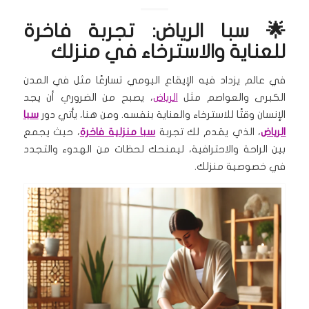
🌟 سبا الرياض: تجربة فاخرة
للعناية والاسترخاء في منزلك
في عالم يزداد فيه الإيقاع اليومي تسارعًا مثل في المدن
الكبرى والعواصم مثل
الرياض
، يصبح من الضروري أن يجد
الإنسان وقتًا للاسترخاء والعناية بنفسه. ومن هنا، يأتي دور
سبا
الرياض
، الذي يقدم لك تجربة
سبا منزلية فاخرة
، حيث يجمع
بين الراحة والاحترافية، ليمنحك لحظات من الهدوء والتجدد
في خصوصية منزلك.