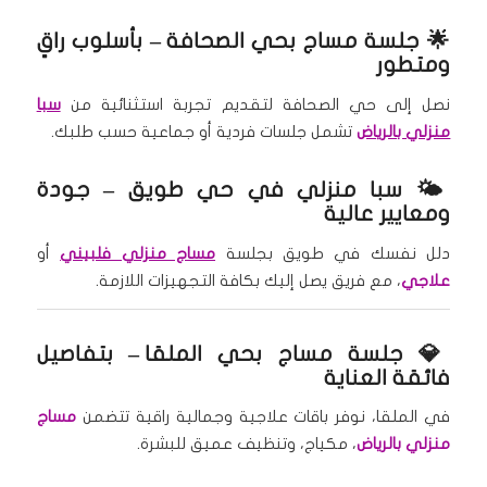
🌟
جلسة مساج بحي الصحافة
– بأسلوب راقٍ
ومتطور
نصل إلى حي الصحافة لتقديم تجربة استثنائية من
سبا
منزلي بالرياض
تشمل جلسات فردية أو جماعية حسب طلبك.
🌤️
سبا منزلي في حي طويق
– جودة
ومعايير عالية
دلل نفسك في طويق بجلسة
مساج منزلي فلبيني
أو
علاجي
، مع فريق يصل إليك بكافة التجهيزات اللازمة.
💎
جلسة مساج بحي الملقا
– بتفاصيل
فائقة العناية
في الملقا، نوفر باقات علاجية وجمالية راقية تتضمن
مساج
منزلي بالرياض
، مكياج، وتنظيف عميق للبشرة.