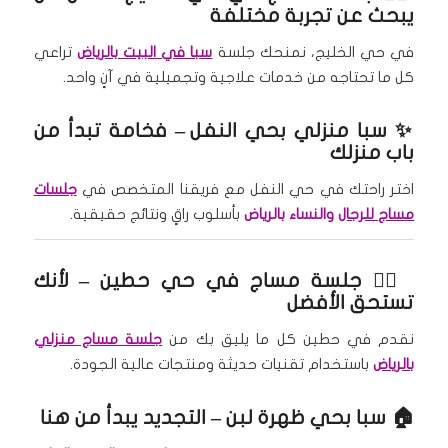
يبحث عن تجربة مختلفة
في حي الخليج، نمنحك جلسة
سبا في البيت بالرياض
تراعي
كل ما تحتاجه من خدمات علاجية وتجميلية في آنٍ واحد.
✨
سبا منزلي بحي النفل
– فخامة تبدأ من
باب منزلك
اختر راحتك في حي النفل مع فريقنا المتخصص في
جلسات
مساج للرجال
والنساء بالرياض
بأسلوب راقٍ ونتائج حقيقية.
🧖‍♀️
جلسة مساج في حي حطين
– لأنك
تستحق الأفضل
نقدم في حطين كل ما يليق بك من
جلسة مساج منزلي
بالرياض
باستخدام تقنيات حديثة ومنتجات عالية الجودة.
🏠
سبا بحي ظهرة لبن
– التجديد يبدأ من هنا