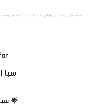
مساج منزلي للنساء في الرياض – سبا فاخر بخدمة فندقية وخصوصية تامة |
or:
سبا ا
🌟 سبا 