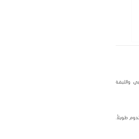
ي والليفة
وم طويلاً.