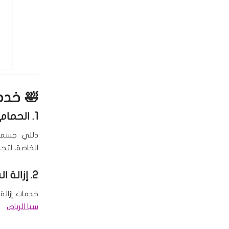
🛀 خدم
1. الحمام المغربي والملكي
دللي جسمك 
الخاصة، لتجد
2. إزالة الشعر
خدمات إزالة
سبا الرياض