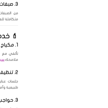
3.
صبغات 
من الصبغات 
متكاملة للع
💄 خدما
1.
مكياج 
تألقي مع مك
ملامحك.
سبا
2.
تنظيف 
جلسات عناي
طبيعية وآمن
3.
حواجب