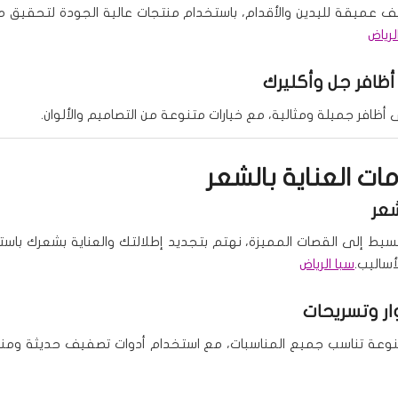
ف عميقة لليدين والأقدام، باستخدام منتجات عالية الجودة لتحقيق
لرياض
أظافر جل وأكليرك
ظافر جميلة ومثالية، مع خيارات متنوعة من التصاميم والألوان.
دمات العناية بالشعر
عر
سيط إلى القصات المميزة، نهتم بتجديد إطلالتك والعناية بشعرك باس
أساليب.
سبا الرياض
ر وتسريحات
نوعة تناسب جميع المناسبات، مع استخدام أدوات تصفيف حديثة ومنت