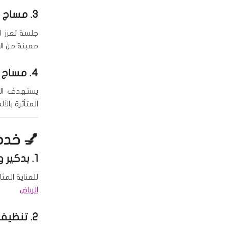
3.
مساج ا
جلسة تعزز ا
معينة من ا
4.
مساج 
يستهدف المش
المتأثرة بالأل
💅 خدما
1.
بدكير و
للعناية المث
الرياض
2.
تنظيف 