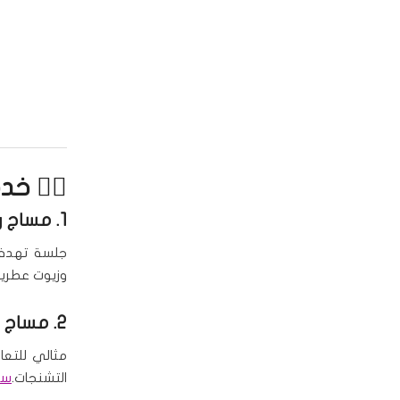
💆‍♀️ خ
1.
مساج ر
جلسة تهدف 
وزيوت عطرية
2.
مساج د
مثالي للتعا
التشنجات.
سبا