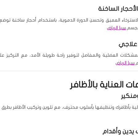
لأحجار الساخنة
لاسترخاء العميق وتحسن الدورة الدموية، باستخدام أحجار ساخنة توض
لجسم.
سبا الرياض
علاجي
كلات العضلية والمفاصل لتوفير راحة طويلة الأمد، مع التركيز ع
م.
سبا الرياض
ت العناية بالأظافر
منكير
الية بأظافرك وتنظيفها بأسلوب محترف، مع تلوين وتركيب الأظافر بطرق اح
يدين وأقدام