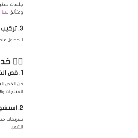
جلسات تنظي
ومتألق.
سبا ا
3.
تركيب 
للحصول على أ
💇‍♀️ خ
1.
قص الش
من القص الب
المنتجات وال
2.
استشوا
تسريحات مت
الشعر.