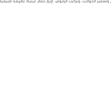
تشقير الحواجب، وتركيب الرموش، لإبراز جمال عينيك بطريقة طبيعية 