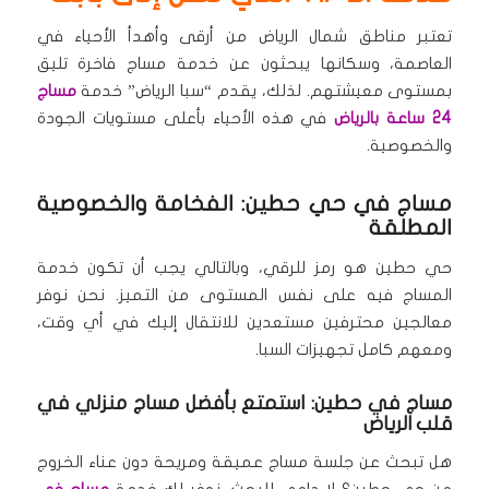
تعتبر مناطق شمال الرياض من أرقى وأهدأ الأحياء في
العاصمة، وسكانها يبحثون عن خدمة مساج فاخرة تليق
بمستوى معيشتهم. لذلك، يقدم “سبا الرياض” خدمة
مساج
24 ساعة بالرياض
في هذه الأحياء بأعلى مستويات الجودة
والخصوصية.
مساج في حي حطين: الفخامة والخصوصية
المطلقة
حي حطين هو رمز للرقي، وبالتالي يجب أن تكون خدمة
المساج فيه على نفس المستوى من التميز. نحن نوفر
معالجين محترفين مستعدين للانتقال إليك في أي وقت،
ومعهم كامل تجهيزات السبا.
مساج في حطين: استمتع بأفضل مساج منزلي في
قلب الرياض
هل تبحث عن جلسة مساج عميقة ومريحة دون عناء الخروج
من حي حطين؟ لا داعي للبحث. نوفر لك خدمة
مساج في