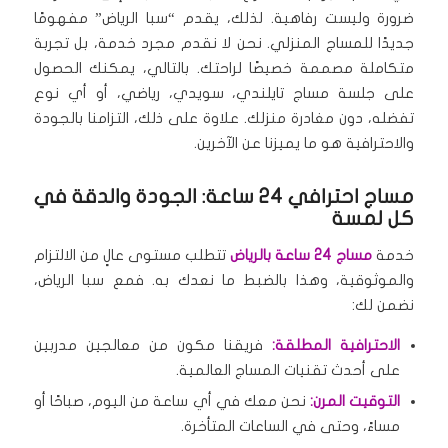
ضرورة وليست رفاهية.
لذلك، يقدم “سبا الرياض” مفهومًا
جديدًا للمساج المنزلي.
نحن لا نقدم مجرد خدمة، بل تجربة
متكاملة مصممة خصيصًا لراحتك.
بالتالي، يمكنك الحصول
على جلسة مساج تايلندي، سويدي، رياضي، أو أي نوع
تفضله، دون مغادرة منزلك.
علاوة على ذلك، التزامنا بالجودة
والاحترافية هو ما يميزنا عن الآخرين.
مساج احترافي 24 ساعة: الجودة والدقة في
كل لمسة
خدمة
مساج 24 ساعة بالرياض
تتطلب مستوى عالٍ من الالتزام
والموثوقية، وهذا بالضبط ما نعدك به.
فمع سبا الرياض،
نضمن لك:
الاحترافية المطلقة:
فريقنا مكون من معالجين مدربين
على أحدث تقنيات المساج العالمية.
التوقيت المرن:
نحن معك في أي ساعة من اليوم، صباحًا أو
مساءً، وحتى في الساعات المتأخرة.