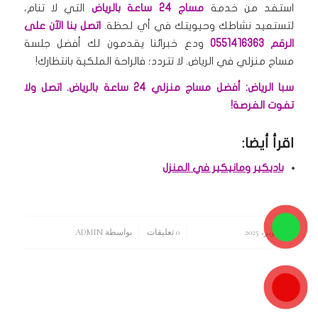
استفد من خدمة
مساج 24 ساعة بالرياض
التي لا تنام،
لتستعيد نشاطك وحيويتك في أي لحظة.
اتصل بنا الآن على
الرقم 0551416363
ودع خبرائنا يقدمون لك أفضل جلسة
مساج منزلي في الرياض.
لا تتردد؛ فالراحة الملكية بانتظارك!
سبا الرياض: أفضل مساج منزلي 24 ساعة بالرياض. اتصل ولا
تفوت الفرصة!
اقرأ أيضا:
باديكير ومانيكير في المنزل
15 أكتوبر، 2025
/
/
0 تعليقات
بواسطة
ADMIN