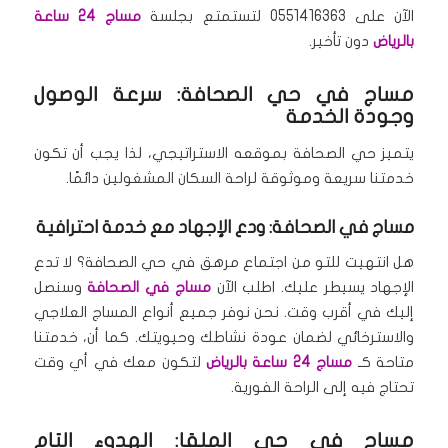
الآن على 0551416363 لتستمتع بجلسة
مساج 24 ساعة
بالرياض
دون تأخير.
مساج في حي الصحافة: سرعة الوصول
وجودة الخدمة
يتميز حي الصحافة بموقعه الاستراتيجي، لذا يجب أن تكون
خدمتنا سريعة وموثوقة لراحة السكان المشغولين دائمًا.
مساج في الصحافة: ودع الإجهاد مع خدمة احترافية
هل انتهيت للتو من اجتماع مرهق في حي الصحافة؟ لا تدع
الإجهاد يسيطر عليك. اطلب الآن
مساج في الصحافة
وسنصل
إليك في أقرب وقت. نحن نوفر جميع أنواع المساج العلاجي
والاسترخائي لضمان عودة نشاطك وحيويتك. كما أن، خدمتنا
متاحة كـ
مساج 24 ساعة بالرياض
لتكون معك في أي وقت
تحتاج فيه إلى الراحة الفورية.
مساج في حي الملقا: الهدوء التام