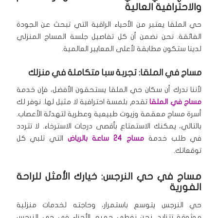
والاحترافية العالية
حي الملقا يعتبر من الأحياء الراقية التي تبحث عن الجودة
الفائقة. نحن نضمن أن كل تفاصيل جلسة المساج المنزلي
لدينا ستكون مطابقة لأعلى المعايير العالمية.
مساج في الملقا: تجربة سبا متكاملة في منزلك
لأننا ندرك أن سكان حي الملقا يستحقون الأفضل، فإن خدمة
مساج في الملقا
تقدم بلمسة احترافية لا مثيل لها. نوفر لك
أسرة مساج معقمة وزيوت طبيعية وعطرية لتهدئة الأعصاب.
بالتالي، يمكنك الاستمتاع بأقصى درجات الاسترخاء. لا تتردد
في طلب خدمة
مساج 24 ساعة بالرياض
التي تلبي كل
توقعاتك.
مساج في حي النرجس: خيارك الأمثل للراحة
الفورية
حي النرجس يتوسع باستمرار، وحاجته لخدمات منزلية
موثوقة تتزايد. نحن نغطي جميع الأجزاء في حي النرجس