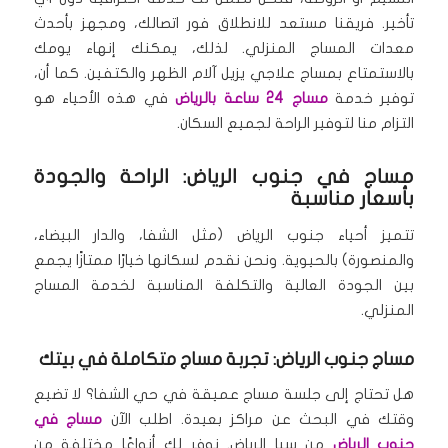
تأخير.
فريقنا مستعد للانطلاق فور اتصالك، ومجهز بأحدث
معدات المساج المنزلي.
لذلك، يمكنك إنهاء يومك
بالاستمتاع بمساج علاجي يزيل آلام الظهر والكتفين.
كما أن،
توفير خدمة
مساج 24 ساعة بالرياض
في هذه الأحياء هو
التزام منا لتوفير الراحة لجميع السكان.
مساج في جنوب الرياض: الراحة والجودة
بأسعار مناسبة
تتميز أحياء جنوب الرياض (مثل الشفا، والدار البيضاء،
والمنصورة) بالحيوية.
ونحن نقدم لسكانها خيارًا ممتازًا يجمع
بين الجودة العالية والتكلفة المناسبة لخدمة المساج
المنزلي.
مساج جنوب الرياض: تجربة مساج متكاملة في بيتك
هل تحتاج إلى جلسة مساج عميقة في حي الشفا؟ لا تضيع
وقتك في البحث عن مراكز بعيدة.
اطلب الآن
مساج في
جنوب الرياض
من سبا الرياض.
نوفر لك أنواعًا مختلفة من