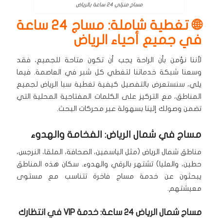
مساج منزلي 24 ساعة بالرياض
🌐 تغطية شاملة: مساج 24 ساعة
في جميع أحياء الرياض
لأننا نؤمن بأن الراحة يجب أن تكون متاحة للجميع، فقد
وسعنا شبكة خدماتنا لتغطي كل شبر في العاصمة.
فيما
يلي، سنستعرض بالتفصيل كيفية تغطية سبا الرياض لجميع
المناطق، مع التركيز على الكلمات المفتاحية المحلية التي
تضمن وصولك إلينا بسهولة عبر محركات البحث.
مساج في شمال الرياض: الفخامة والهدوء
مناطق شمال الرياض (مثل الياسمين، الصحافة، الملقا، النرجس،
حطين، والعليا) تشتهر بالرقي والهدوء.
سكان هذه المناطق
يبحثون عن خدمة مساج فاخرة تتناسب مع مستوى
معيشتهم.
مساج شمال الرياض 24 ساعة: خدمة VIP في انتظارك