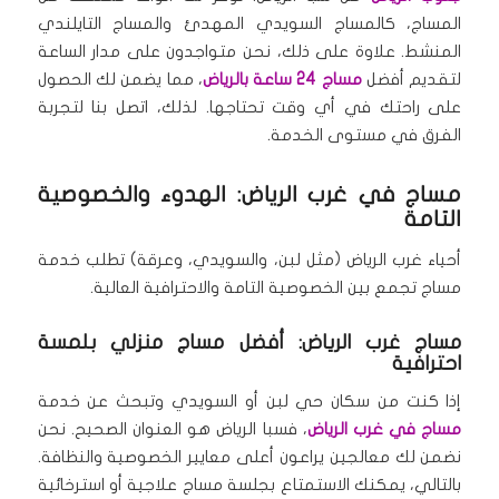
المساج، كالمساج السويدي المهدئ والمساج التايلندي
المنشط.
علاوة على ذلك، نحن متواجدون على مدار الساعة
لتقديم أفضل
مساج 24 ساعة بالرياض
، مما يضمن لك الحصول
على راحتك في أي وقت تحتاجها.
لذلك، اتصل بنا لتجربة
الفرق في مستوى الخدمة.
مساج في غرب الرياض: الهدوء والخصوصية
التامة
أحياء غرب الرياض (مثل لبن، والسويدي، وعرقة) تطلب خدمة
مساج تجمع بين الخصوصية التامة والاحترافية العالية.
مساج غرب الرياض: أفضل مساج منزلي بلمسة
احترافية
إذا كنت من سكان حي لبن أو السويدي وتبحث عن خدمة
مساج في غرب الرياض
، فسبا الرياض هو العنوان الصحيح.
نحن
نضمن لك معالجين يراعون أعلى معايير الخصوصية والنظافة.
بالتالي، يمكنك الاستمتاع بجلسة مساج علاجية أو استرخائية