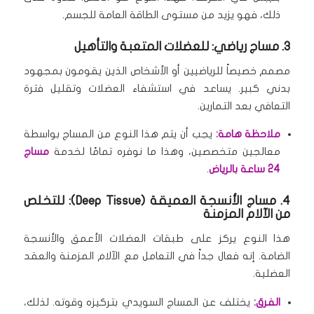
ذلك، فهو يزيد من مستوى الطاقة العامة للجسم.
3. مساج رياضي: للعضلات المتعبة والتأهيل
مصمم خصيصاً للرياضيين أو الأشخاص الذين يقومون بمجهود
بدني كبير.
يساعد في استشفاء العضلات وتقليل فترة
التعافي بعد التمارين.
ملاحظة هامة:
يجب أن يتم هذا النوع من المساج بواسطة
معالجين متخصصين، وهذا ما نوفره تمامًا لخدمة
مساج
24 ساعة بالرياض
.
4. مساج الأنسجة العميقة (Deep Tissue): للتخلص
من الآلام المزمنة
هذا النوع يركز على طبقات العضلات الأعمق والأنسجة
الضامة.
إنه فعال جداً في التعامل مع الآلام المزمنة والعقد
العضلية.
الفرق:
يختلف عن المساج السويدي بتركيزه وقوته.
لذلك،