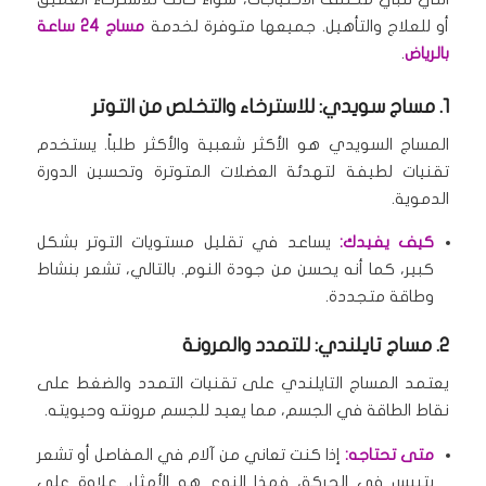
أو للعلاج والتأهيل.
جميعها متوفرة لخدمة
مساج 24 ساعة
بالرياض
.
1. مساج سويدي: للاسترخاء والتخلص من التوتر
المساج السويدي هو الأكثر شعبية والأكثر طلباً.
يستخدم
تقنيات لطيفة لتهدئة العضلات المتوترة وتحسين الدورة
الدموية.
كيف يفيدك:
يساعد في تقليل مستويات التوتر بشكل
كبير، كما أنه يحسن من جودة النوم.
بالتالي، تشعر بنشاط
وطاقة متجددة.
2. مساج تايلندي: للتمدد والمرونة
يعتمد المساج التايلندي على تقنيات التمدد والضغط على
نقاط الطاقة في الجسم، مما يعيد للجسم مرونته وحيويته.
متى تحتاجه:
إذا كنت تعاني من آلام في المفاصل أو تشعر
بتيبس في الحركة، فهذا النوع هو الأمثل.
علاوة على