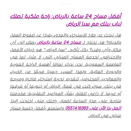
أفضل مساج 24 ساعة بالرياض: راحة ملكية تصلك
لباب بيتك مع سبا الرياض
هل تبحث عن ملاذ للاسترخاء والهدوء بعيدًا عن ضغوط العمل
والحياة؟ هل تحتاج لـ
مساج 24 ساعة ب
الرياض
يصلك إلى أي
مكان وأي وقت؟ بكل تأكيد، “سبا الرياض” هو خيارك الأفضل
والاحترافي لخدمة المساج المنزلي التي لا مثيل لها في
العاصمة السعودية.
نحن ندرك تمامًا أهمية الراحة الفورية
والجودة العالية، ولهذا السبب جهزنا فريقًا من الخبراء
والمعالجين المحترفين لتقديم تجربة استرخاء فاخرة ومريحة
في بيتك، سواء كنت في شمال الرياض أو جنوبها أو شرقها
أو غربها.
لا داعي للقلق بشأن المواعيد التقليدية؛ فخدمتنا
متاحة على مدار الساعة لضمان راحتك متى احتجت إلينا.
اتصل بنا الآن على 0551416363
واستمتع بأفضل جلسة مساج
منزلي في الرياض.