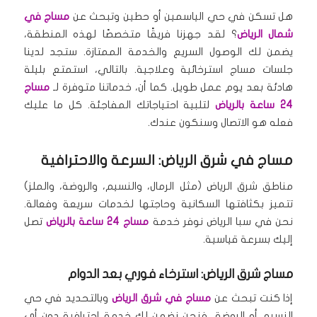
هل تسكن في حي الياسمين أو حطين وتبحث عن
مساج في
شمال الرياض
؟ لقد جهزنا فريقًا متخصصًا لهذه المنطقة،
يضمن لك الوصول السريع والخدمة الممتازة.
ستجد لدينا
جلسات مساج استرخائية وعلاجية.
بالتالي، استمتع بليلة
هادئة بعد يوم عمل طويل.
كما أن، خدماتنا متوفرة لـ
مساج
24 ساعة بالرياض
لتلبية احتياجاتك المفاجئة.
كل ما عليك
فعله هو الاتصال وسنكون عندك.
مساج في شرق الرياض: السرعة والاحترافية
مناطق شرق الرياض (مثل الرمال، والنسيم، والروضة، والملز)
تتميز بكثافتها السكانية وحاجتها لخدمات سريعة وفعالة.
نحن في سبا الرياض نوفر خدمة
مساج 24 ساعة بالرياض
تصل
إليك بسرعة قياسية.
مساج شرق الرياض: استرخاء فوري بعد الدوام
إذا كنت تبحث عن
مساج في شرق الرياض
وبالتحديد في حي
النسيم أو الروضة، فنحن نضمن لك خدمة احترافية دون أي