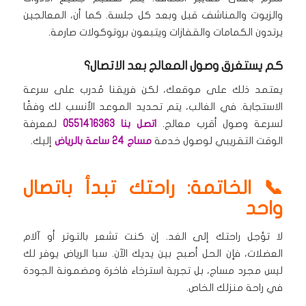
والزيوت والمناشف قبل وبعد كل جلسة.
كما أن، المعالجين
يرتدون الكمامات والقفازات ويتبعون بروتوكولات صارمة.
كم يستغرق وصول المعالج بعد الاتصال؟
يعتمد ذلك على موقعك، لكن فريقنا مُدرب على سرعة
الاستجابة.
في الغالب، يتم تحديد الموعد الأنسب لك وفقًا
لسرعة وصول أقرب معالج.
اتصل بنا 0551416363
لمعرفة
الوقت التقريبي لوصول خدمة
مساج 24 ساعة بالرياض
إليك.
📞 الخاتمة: راحتك تبدأ باتصال
واحد
لا تؤجل راحتك إلى الغد.
إن كنت تشعر بالتوتر أو آلام
العضلات، فإن الحل أصبح بين يديك الآن.
سبا الرياض يوفر لك
ليس مجرد مساج، بل تجربة استرخاء فاخرة ومضمونة الجودة
في راحة منزلك الخاص.