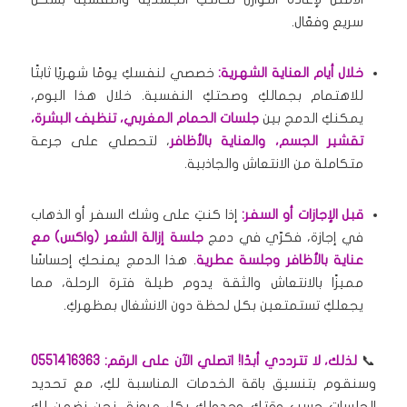
سريع وفعّال.
خلال أيام العناية الشهرية:
خصصي لنفسكِ يومًا شهريًا ثابتًا
للاهتمام بجمالكِ وصحتكِ النفسية. خلال هذا اليوم،
يمكنكِ الدمج بين
جلسات الحمام المغربي، تنظيف البشرة،
تقشير الجسم، والعناية بالأظافر
، لتحصلي على جرعة
متكاملة من الانتعاش والجاذبية.
قبل الإجازات أو السفر:
إذا كنتِ على وشك السفر أو الذهاب
في إجازة، فكرّي في دمج
جلسة إزالة الشعر (واكس) مع
عناية بالأظافر وجلسة عطرية
. هذا الدمج يمنحكِ إحساسًا
مميزًا بالانتعاش والثقة يدوم طيلة فترة الرحلة، مما
يجعلكِ تستمتعين بكل لحظة دون الانشغال بمظهركِ.
📞
لذلك، لا تترددي أبدًا! اتصلي الآن على الرقم: 0551416363
وسنقوم بتنسيق باقة الخدمات المناسبة لكِ، مع تحديد
الجلسات حسب وقتكِ وجدولكِ بكل مرونة. نحن نضمن لكِ