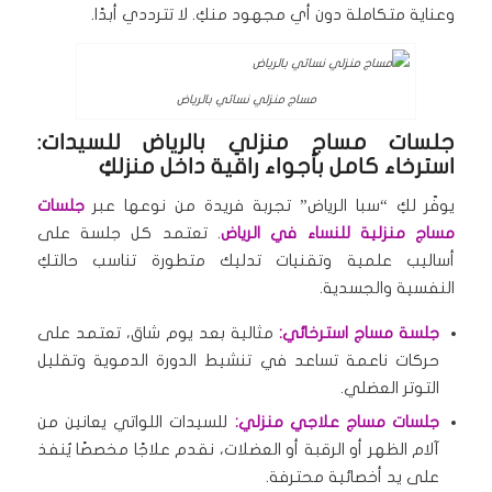
وعناية متكاملة دون أي مجهود منكِ. لا تترددي أبدًا.
مساج منزلي نسائي بالرياض
جلسات مساج منزلي بالرياض للسيدات:
استرخاء كامل بأجواء راقية داخل منزلكِ
يوفّر لكِ “سبا الرياض” تجربة فريدة من نوعها عبر
جلسات
مساج منزلية للنساء في الرياض
. تعتمد كل جلسة على
أساليب علمية وتقنيات تدليك متطورة تناسب حالتكِ
النفسية والجسدية.
جلسة مساج استرخائي:
مثالية بعد يوم شاق، تعتمد على
حركات ناعمة تساعد في تنشيط الدورة الدموية وتقليل
التوتر العضلي.
جلسات مساج علاجي منزلي:
للسيدات اللواتي يعانين من
آلام الظهر أو الرقبة أو العضلات، نقدم علاجًا مخصصًا يُنفذ
على يد أخصائية محترفة.