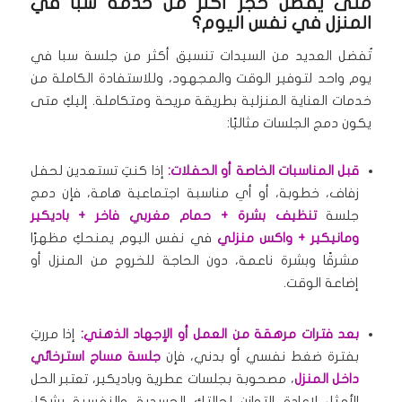
متى يُفضل حجز أكثر من خدمة سبا في
المنزل في نفس اليوم؟
تُفضل العديد من السيدات تنسيق أكثر من جلسة سبا في
يوم واحد لتوفير الوقت والمجهود، وللاستفادة الكاملة من
خدمات العناية المنزلية بطريقة مريحة ومتكاملة. إليكِ متى
يكون دمج الجلسات مثاليًا:
قبل المناسبات الخاصة أو الحفلات:
إذا كنتِ تستعدين لحفل
زفاف، خطوبة، أو أي مناسبة اجتماعية هامة، فإن دمج
جلسة
تنظيف بشرة + حمام مغربي فاخر + باديكير
ومانيكير + واكس منزلي
في نفس اليوم يمنحكِ مظهرًا
مشرقًا وبشرة ناعمة، دون الحاجة للخروج من المنزل أو
إضاعة الوقت.
بعد فترات مرهقة من العمل أو الإجهاد الذهني:
إذا مررتِ
بفترة ضغط نفسي أو بدني، فإن
جلسة مساج استرخائي
داخل المنزل
، مصحوبة بجلسات عطرية وباديكير، تعتبر الحل
الأمثل لإعادة التوازن لحالتكِ الجسدية والنفسية بشكل