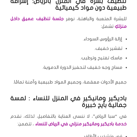
تنظيف بشرة في المنزل بالرياض: إشراقة
طبيعية دون مواد كيميائية
للبشرة المتعبة والباهتة، نوفر
جلسة تنظيف عميق داخل
منزلكِ
تشمل:
إزالة الرؤوس السوداء.
تقشير خفيف.
ماسك تفتيح وترطيب.
مساج وجه خفيف لتحفيز الدورة الدموية.
جميع الأدوات معقمة، وجميع المواد طبيعية وآمنة تمامًا.
باديكير ومانيكير في المنزل للنساء : لمسة
جمالية بأيدٍ خبيرة
في “سبا الرياض”، لا ننسى العناية بالتفاصيل. لذلك، نقدم
خدمة باديكير ومانيكير منزلي في الرياض للنساء
، تتضمن:
قص وتشذيب الأظافر.