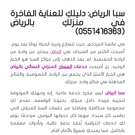
سبا الرياض: دليلكِ للعناية الفاخرة
في منزلكِ بالرياض
(0551416363)
في عالمنا المزدحم، حيث تتسارع وتيرة الحياة يومًا بعد يوم،
أصبحت الكثير من السيدات في
الرياض
يبحثن عن واحة من
الراحة الحقيقية. لم يعد الذهاب إلى مراكز السبا هو الخيار
الوحيد، بل أصبحت
خدمات
المساج
المنزلي النسائي بالرياض
هي الخيار الأمثل الذي يجمع بين الراحة، الخصوصية، والنتائج
المذهلة في مكان واحد: منزلكِ.
سبا الرياض
ليس مجرد خدمة عادية؛ إنه وجهتكِ الموثوقة
لتجربة فريدة داخل منزلكِ. بخبرتنا الواسعة، نقدم لكِ
مجموعة متكاملة وشاملة من جلسات السبا المنزلي التي
تناسب كل سيدة، مهما كان جدولها اليومي مزدحمًا. نوفر
لكِ خدمات احترافية تُنفذ بدقة عالية، وبأدوات معقمة
بالكامل، مما يمنحكِ شعورًا بالأمان التام.