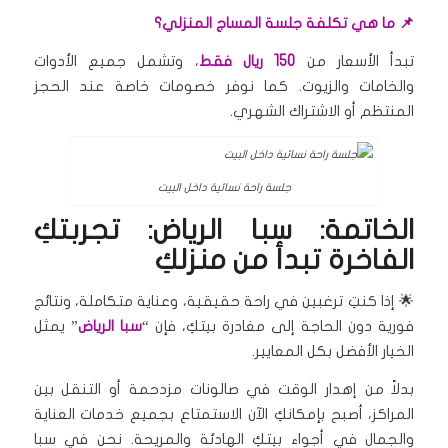
📌 ما هي تكلفة جلسة المساج المنزلي؟
تبدأ الأسعار من
150 ريال فقط
، وتشمل جميع الأدوات
والخامات والزيوت. كما نوفر خصومات خاصة عند الحجز
المنتظم أو الاشتراك الشهري.
جلسة راحة نسائية داخل البيت
الخاتمة: سبا الرياض: تجربتكِ
الفاخرة تبدأ من منزلكِ
🌟 إذا كنتِ ترغبين في راحة حقيقية، وعناية متكاملة، ونتائج
فورية دون الحاجة إلى مغادرة بيتكِ، فإن “
سبا الرياض
” يمثل
الخيار الأفضل بكل المعايير.
بدلاً من إهدار الوقت في صالونات مزدحمة أو التنقل بين
المراكز، أصبح بإمكانكِ الآن الاستمتاع بجميع خدمات العناية
والجمال في أجواء بيتكِ الهادئة والمريحة. نحن في سبا