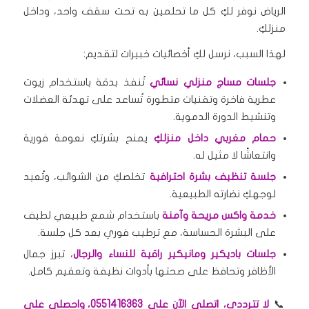
الرياض نوفر لكِ كل ما تحلمين به تحت سقف واحد، وداخل
منزلكِ.
لهذا السبب، نرسل لكِ أخصائيات خبيرات لتقديم:
جلسات مساج منزلي نسائي
تُنفذ بدقة باستخدام زيوت
عطرية فاخرة وتقنيات متطورة تُساعد على تهدئة العضلات
وتنشيط الدورة الدموية.
حمام مغربي داخل منزلكِ
يمنح بشرتكِ نعومة فورية
وانتعاشًا لا مثيل له.
جلسة تنظيف بشرة احترافية
تخلصكِ من الشوائب، وتُعيد
لوجهكِ نضارته الطبيعية.
خدمة واكس مريحة وآمنة
باستخدام شمع طبيعي لطيف
على البشرة الحساسة، مع ترطيب فوري بعد كل جلسة.
جلسات باديكير ومانيكير راقية للنساء والرجال
، تبرز جمال
الأظافر وتحافظ على صحتها بأدوات نظيفة وتعقيم كامل.
📞
لا تترددي، اتصلي الآن على 0551416363، واحصلي على