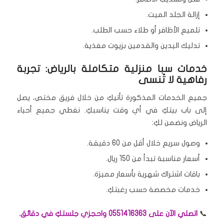
إزالة الجلد الميت.
تلميع الأظافر أو طلاء حسب الطلب.
تدليك اليدين والقدمين بزيوت مغذية.
خدمات سبا منزلية متكاملة بالرياض: تجربة
رفاهية لا تُنسى
جميع الخدمات المذكورة تأتيكِ من خلال فريق مختص، يصل
إلى باب بيتكِ في أي وقت يناسبكِ. نغطي جميع أحياء
الرياض ونضمن لكِ:
وصول سريع خلال أقل من 60 دقيقة.
أسعار مناسبة تبدأ من 150 ريال.
باقات اشتراك شهرية بأسعار مميزة.
خدمات مخصصة حسب رغبتكِ.
📞
اتصلي الآن على 0551416363 واحجزي جلستكِ في دقائق.