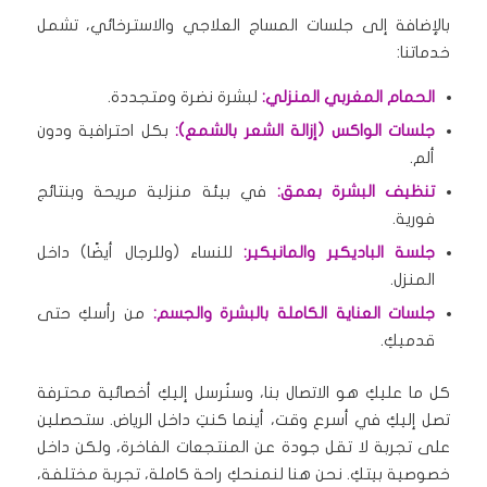
بالإضافة إلى جلسات المساج العلاجي والاسترخائي، تشمل
خدماتنا:
الحمام المغربي المنزلي:
لبشرة نضرة ومتجددة.
جلسات الواكس (إزالة الشعر بالشمع):
بكل احترافية ودون
ألم.
تنظيف البشرة بعمق:
في بيئة منزلية مريحة وبنتائج
فورية.
جلسة الباديكير والمانيكير:
للنساء (وللرجال أيضًا) داخل
المنزل.
جلسات العناية الكاملة بالبشرة والجسم:
من رأسكِ حتى
قدميكِ.
كل ما عليكِ هو الاتصال بنا، وسنُرسل إليكِ أخصائية محترفة
تصل إليكِ في أسرع وقت، أينما كنتِ داخل الرياض. ستحصلين
على تجربة لا تقل جودة عن المنتجعات الفاخرة، ولكن داخل
خصوصية بيتكِ. نحن هنا لنمنحكِ راحة كاملة، تجربة مختلفة،