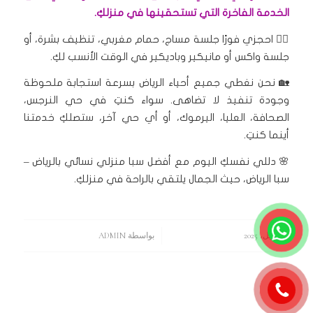
الخدمة الفاخرة التي تستحقينها في منزلكِ.
💆‍♀️ احجزي فورًا جلسة مساج، حمام مغربي، تنظيف بشرة، أو
جلسة واكس أو مانيكير وباديكير في الوقت الأنسب لكِ.
🏡 نحن نغطي جميع أحياء الرياض بسرعة استجابة ملحوظة
وجودة تنفيذ لا تضاهى. سواء كنتِ في حي النرجس،
الصحافة، العليا، اليرموك، أو أي حي آخر، ستصلكِ خدمتنا
أينما كنتِ.
🌸 دللي نفسكِ اليوم مع أفضل سبا منزلي نسائي بالرياض –
سبا الرياض، حيث الجمال يلتقي بالراحة في منزلكِ.
11 أبريل، 2025
/
بواسطة
ADMIN