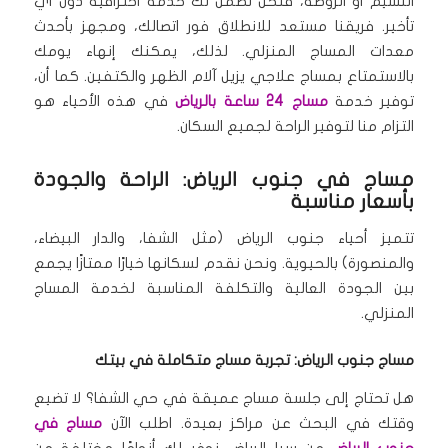
النسيم أو الروضة، فنحن نضمن لك خدمة احترافية دون أي
تأخير.
فريقنا مستعد للانطلاق فور اتصالك، ومجهز بأحدث
معدات المساج المنزلي.
لذلك، يمكنك إنهاء يومك
بالاستمتاع بمساج علاجي يزيل آلام الظهر والكتفين.
كما أن،
توفير خدمة
مساج 24 ساعة بالرياض
في هذه الأحياء هو
التزام منا لتوفير الراحة لجميع السكان.
مساج في جنوب الرياض: الراحة والجودة
بأسعار مناسبة
تتميز أحياء جنوب الرياض (مثل الشفا، والدار البيضاء،
والمنصورة) بالحيوية.
ونحن نقدم لسكانها خيارًا ممتازًا يجمع
بين الجودة العالية والتكلفة المناسبة لخدمة المساج
المنزلي.
مساج جنوب الرياض: تجربة مساج متكاملة في بيتك
هل تحتاج إلى جلسة مساج عميقة في حي الشفا؟ لا تضيع
وقتك في البحث عن مراكز بعيدة.
اطلب الآن
مساج في