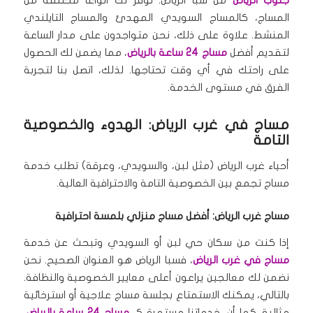
جنوب الرياض
من سبا الرياض.
نوفر لك أنواعًا مختلفة من
المساج، كالمساج السويدي المهدئ والمساج التايلندي
المنشط.
علاوة على ذلك، نحن متواجدون على مدار الساعة
لتقديم أفضل
مساج 24 ساعة بالرياض
، مما يضمن لك الحصول
على راحتك في أي وقت تحتاجها.
لذلك، اتصل بنا لتجربة
الفرق في مستوى الخدمة.
مساج في غرب الرياض: الهدوء والخصوصية
التامة
أحياء غرب الرياض (مثل لبن، والسويدي، وعرقة) تطلب خدمة
مساج تجمع بين الخصوصية التامة والاحترافية العالية.
مساج غرب الرياض: أفضل مساج منزلي بلمسة احترافية
إذا كنت من سكان حي لبن أو السويدي وتبحث عن خدمة
مساج في غرب الرياض
، فسبا الرياض هو العنوان الصحيح.
نحن
نضمن لك معالجين يراعون أعلى معايير الخصوصية والنظافة.
بالتالي، يمكنك الاستمتاع بجلسة مساج علاجية أو استرخائية
مثالية.
كما أن، خدماتنا مستمرة كـ
مساج 24 ساعة بالرياض
،