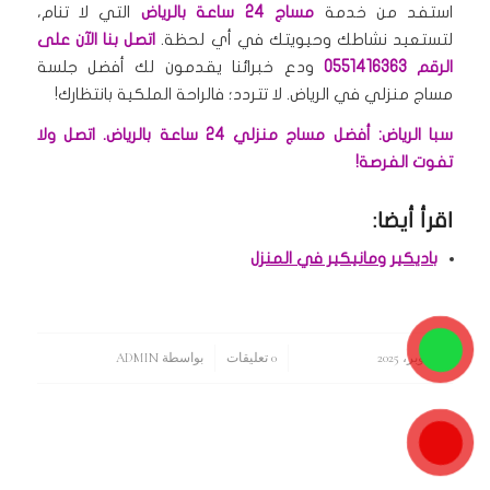
استفد من خدمة
مساج 24 ساعة بالرياض
التي لا تنام،
لتستعيد نشاطك وحيويتك في أي لحظة.
اتصل بنا الآن على
الرقم 0551416363
ودع خبرائنا يقدمون لك أفضل جلسة
مساج منزلي في الرياض.
لا تتردد؛ فالراحة الملكية بانتظارك!
سبا الرياض: أفضل مساج منزلي 24 ساعة بالرياض. اتصل ولا
تفوت الفرصة!
اقرأ أيضا:
باديكير ومانيكير في المنزل
15 أكتوبر، 2025
/
/
0 تعليقات
بواسطة
ADMIN