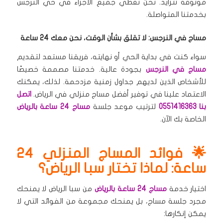
موثوقة تتزايد. نحن نغطي جميع الأجزاء في حي النرجس
بخدمتنا المتواصلة.
مساج في النرجس: لا تقلق بشأن الوقت، نحن معك 24 ساعة
سواء كنت في بداية الحي أو نهايته، فريقنا مستعد لتقديم
مساج في النرجس
بجودة عالية. خدمتنا مصممة خصيصًا
للأشخاص الذين لديهم جداول زمنية مزدحمة. لذلك، يمكنك
الاعتماد علينا في توفير أفضل مساج منزلي في الرياض.
اتصل
بنا 0551416363
لترتيب موعد جلسة
مساج 24 ساعة بالرياض
الخاصة بك الآن.
🌟 فوائد المساج المنزلي 24
ساعة: لماذا تختار سبا الرياض؟
اختيار خدمة
مساج 24 ساعة بالرياض
من سبا الرياض لا يمنحك
مجرد جلسة مساج، بل يمنحك مجموعة من الفوائد التي لا
يمكن إنكارها: