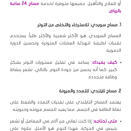
أو للعلاج والتأهيل.
جميعها متوفرة لخدمة
مساج 24 ساعة
بالرياض
.
1. مساج سويدي: للاسترخاء والتخلص من التوتر
المساج السويدي هو الأكثر شعبية والأكثر طلباً.
يستخدم
تقنيات لطيفة لتهدئة العضلات المتوترة وتحسين الدورة
الدموية.
كيف يفيدك:
يساعد في تقليل مستويات التوتر بشكل
كبير، كما أنه يحسن من جودة النوم.
بالتالي، تشعر بنشاط
وطاقة متجددة.
2. مساج تايلندي: للتمدد والمرونة
يعتمد المساج التايلندي على تقنيات التمدد والضغط على
نقاط الطاقة في الجسم، مما يعيد للجسم مرونته وحيويته.
متى تحتاجه:
إذا كنت تعاني من آلام في المفاصل أو تشعر
بتيبس في الحركة، فهذا النوع هو الأمثل.
علاوة على