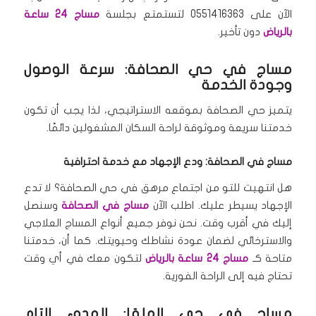
الآن على 0551416363 لتستمتع بجلسة
مساج 24 ساعة
بالرياض
دون تأخير.
مساج في حي الصحافة: سرعة الوصول
وجودة الخدمة
يتميز حي الصحافة بموقعه الاستراتيجي، لذا يجب أن تكون
خدمتنا سريعة وموثوقة لراحة السكان المشغولين دائمًا.
مساج في الصحافة: ودع الإجهاد مع خدمة احترافية
هل انتهيت للتو من اجتماع مرهق في حي الصحافة؟ لا تدع
الإجهاد يسيطر عليك. اطلب الآن
مساج في الصحافة
وسنصل
إليك في أقرب وقت. نحن نوفر جميع أنواع المساج العلاجي
والاسترخائي لضمان عودة نشاطك وحيويتك. كما أن، خدمتنا
متاحة كـ
مساج 24 ساعة بالرياض
لتكون معك في أي وقت
تحتاج فيه إلى الراحة الفورية.
مساج في حي الملقا: الهدوء التام