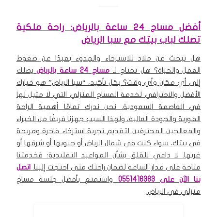
أفضل مساج 24 ساعة بالرياض: راحة ملكية
تصلك لباب بيتك مع سبا الرياض
هل تبحث عن ملاذ للاسترخاء والهدوء بعيدًا عن ضغوط
العمل والحياة؟ هل تحتاج لـ
مساج 24 ساعة ب
الرياض
يصلك
إلى أي مكان وأي وقت؟ بكل تأكيد، “سبا الرياض” هو خيارك
الأفضل والاحترافي لخدمة المساج المنزلي التي لا مثيل لها
في العاصمة السعودية.
نحن ندرك تمامًا أهمية الراحة
الفورية والجودة العالية، ولهذا السبب جهزنا فريقًا من الخبراء
والمعالجين المحترفين لتقديم تجربة استرخاء فاخرة ومريحة
في بيتك، سواء كنت في شمال الرياض أو جنوبها أو شرقها أو
غربها.
لا داعي للقلق بشأن المواعيد التقليدية؛ فخدمتنا
متاحة على مدار الساعة لضمان راحتك متى احتجت إلينا.
اتصل
بنا الآن على 0551416363
واستمتع بأفضل جلسة مساج
منزلي في الرياض.