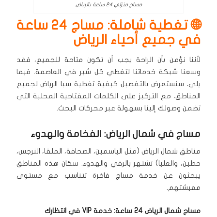
مساج منزلي 24 ساعة بالرياض
🌐 تغطية شاملة: مساج 24 ساعة
في جميع أحياء الرياض
لأننا نؤمن بأن الراحة يجب أن تكون متاحة للجميع، فقد
وسعنا شبكة خدماتنا لتغطي كل شبر في العاصمة.
فيما
يلي، سنستعرض بالتفصيل كيفية تغطية سبا الرياض لجميع
المناطق، مع التركيز على الكلمات المفتاحية المحلية التي
تضمن وصولك إلينا بسهولة عبر محركات البحث.
مساج في شمال الرياض: الفخامة والهدوء
مناطق شمال الرياض (مثل الياسمين، الصحافة، الملقا، النرجس،
حطين، والعليا) تشتهر بالرقي والهدوء.
سكان هذه المناطق
يبحثون عن خدمة مساج فاخرة تتناسب مع مستوى
معيشتهم.
مساج شمال الرياض 24 ساعة: خدمة VIP في انتظارك