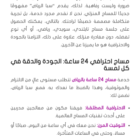
ضرورة وليست رفاهية.
لذلك، يقدم “سبا الرياض” مفهومًا
جديدًا للمساج المنزلي.
نحن لا نقدم مجرد خدمة، بل تجربة
متكاملة مصممة خصيصًا لراحتك.
بالتالي، يمكنك الحصول
على جلسة مساج تايلندي، سويدي، رياضي، أو أي نوع
تفضله، دون مغادرة منزلك.
علاوة على ذلك، التزامنا بالجودة
والاحترافية هو ما يميزنا عن الآخرين.
مساج احترافي 24 ساعة: الجودة والدقة في
كل لمسة
خدمة
مساج 24 ساعة بالرياض
تتطلب مستوى عالٍ من الالتزام
والموثوقية، وهذا بالضبط ما نعدك به.
فمع سبا الرياض،
نضمن لك:
الاحترافية المطلقة:
فريقنا مكون من معالجين مدربين
على أحدث تقنيات المساج العالمية.
التوقيت المرن:
نحن معك في أي ساعة من اليوم، صباحًا أو
مساءً، وحتى في الساعات المتأخرة.