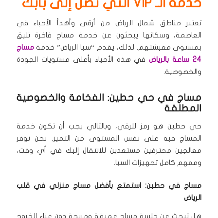
خدمة الـ VIP التي تصل إلى بابك
تعتبر مناطق شمال الرياض من أرقى وأهدأ الأحياء في
العاصمة، وسكانها يبحثون عن خدمة مساج فاخرة تليق
بمستوى معيشتهم. لذلك، يقدم “سبا الرياض” خدمة
مساج
24 ساعة بالرياض
في هذه الأحياء بأعلى مستويات الجودة
والخصوصية.
مساج في حي حطين: الفخامة والخصوصية
المطلقة
حي حطين هو رمز للرقي، وبالتالي يجب أن تكون خدمة
المساج فيه على نفس المستوى من التميز. نحن نوفر
معالجين محترفين مستعدين للانتقال إليك في أي وقت،
ومعهم كامل تجهيزات السبا.
مساج في حطين: استمتع بأفضل مساج منزلي في قلب
الرياض
هل تبحث عن جلسة مساج عميقة ومريحة دون عناء الخروج