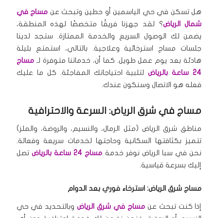
هل تسكن في حي الياسمين أو حطين وتبحث عن
مساج في
شمال الرياض
؟ لقد جهزنا فريقًا متخصصًا لهذه المنطقة،
يضمن لك الوصول السريع والخدمة الممتازة.
ستجد لدينا
جلسات مساج استرخائية وعلاجية.
بالتالي، استمتع بليلة
هادئة بعد يوم عمل طويل.
كما أن، خدماتنا متوفرة لـ
مساج
24 ساعة بالرياض
لتلبية احتياجاتك المفاجئة.
كل ما عليك
فعله هو الاتصال وسنكون عندك.
مساج في شرق الرياض: السرعة والاحترافية
مناطق شرق الرياض (مثل الرمال، والنسيم، والروضة، والملز)
تتميز بكثافتها السكانية وحاجتها لخدمات سريعة وفعالة.
نحن في سبا الرياض نوفر خدمة
مساج 24 ساعة بالرياض
تصل
إليك بسرعة قياسية.
مساج شرق الرياض: استرخاء فوري بعد الدوام
إذا كنت تبحث عن
مساج في شرق الرياض
وبالتحديد في حي