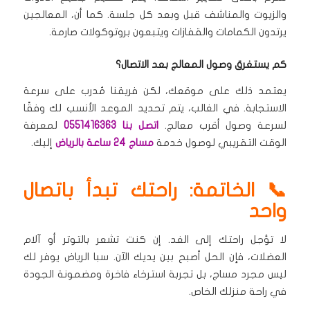
والزيوت والمناشف قبل وبعد كل جلسة.
كما أن، المعالجين
يرتدون الكمامات والقفازات ويتبعون بروتوكولات صارمة.
كم يستغرق وصول المعالج بعد الاتصال؟
يعتمد ذلك على موقعك، لكن فريقنا مُدرب على سرعة
الاستجابة.
في الغالب، يتم تحديد الموعد الأنسب لك وفقًا
لسرعة وصول أقرب معالج.
اتصل بنا 0551416363
لمعرفة
الوقت التقريبي لوصول خدمة
مساج 24 ساعة بالرياض
إليك.
📞 الخاتمة: راحتك تبدأ باتصال
واحد
لا تؤجل راحتك إلى الغد.
إن كنت تشعر بالتوتر أو آلام
العضلات، فإن الحل أصبح بين يديك الآن.
سبا الرياض يوفر لك
ليس مجرد مساج، بل تجربة استرخاء فاخرة ومضمونة الجودة
في راحة منزلك الخاص.