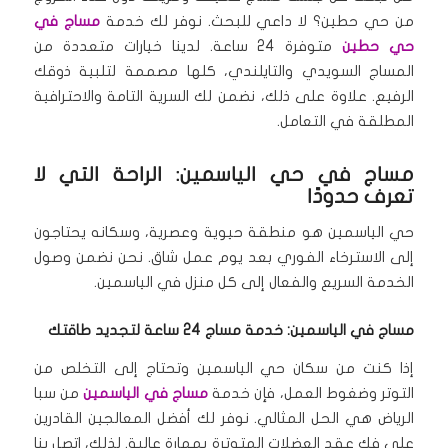
من حي حطين؟ لا داعي للبحث. نوفر لك خدمة
مساج في
حي حطين
متوفرة 24 ساعة. لدينا خيارات متعددة من
المساج السويدي والتايلندي، كلها مصممة لتلبية ذوقك
الرفيع. علاوة على ذلك، نضمن لك السرية التامة والاحترافية
المطلقة في التعامل.
مساج في حي الياسمين: الراحة التي لا
تعرف حدودًا
حي الياسمين هو منطقة حيوية وعصرية، وسكانه يحتاجون
إلى الاسترخاء الفوري بعد يوم عمل شاق. نحن نضمن وصول
الخدمة السريع والفعال إلى كل منزل في الياسمين.
مساج في الياسمين: خدمة مساج 24 ساعة لتجديد طاقتك
إذا كنت من سكان حي الياسمين وتحتاج إلى التخلص من
التوتر وضغوط العمل، فإن خدمة
مساج في الياسمين
من سبا
الرياض هي الحل المثالي. نوفر لك أفضل المعالجين القادرين
على فك عقد العضلات المتوترة بمهارة عالية. لذلك، اتصل بنا