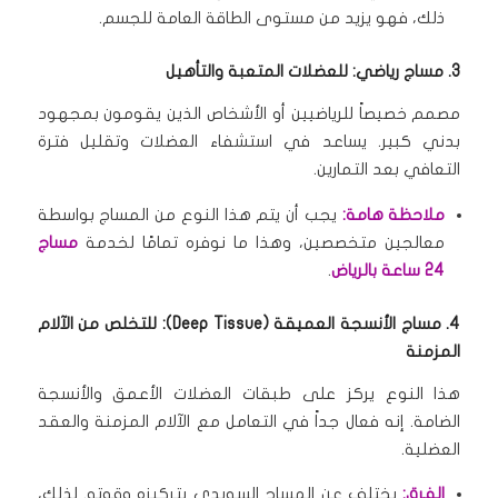
ذلك، فهو يزيد من مستوى الطاقة العامة للجسم.
3. مساج رياضي: للعضلات المتعبة والتأهيل
مصمم خصيصاً للرياضيين أو الأشخاص الذين يقومون بمجهود
بدني كبير.
يساعد في استشفاء العضلات وتقليل فترة
التعافي بعد التمارين.
ملاحظة هامة:
يجب أن يتم هذا النوع من المساج بواسطة
معالجين متخصصين، وهذا ما نوفره تمامًا لخدمة
مساج
24 ساعة بالرياض
.
4. مساج الأنسجة العميقة (Deep Tissue): للتخلص من الآلام
المزمنة
هذا النوع يركز على طبقات العضلات الأعمق والأنسجة
الضامة.
إنه فعال جداً في التعامل مع الآلام المزمنة والعقد
العضلية.
الفرق:
يختلف عن المساج السويدي بتركيزه وقوته.
لذلك،