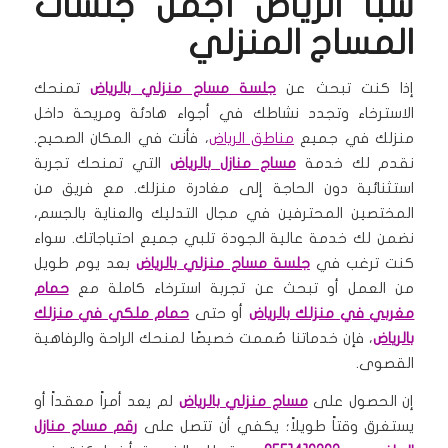
سبا الرياض أجمل جلسات
المساج المنزلي
إذا كنت تبحث عن
جلسة مساج منزلي بالرياض
تمنحك
الاسترخاء وتجدد نشاطك في أجواء هادئة ومريحة داخل
منزلك في جميع
مناطق الرياض
، فأنت في المكان الصحيح.
نقدم لك خدمة
مساج منازل بالرياض
التي تمنحك تجربة
استثنائية دون الحاجة إلى مغادرة منزلك. مع فريق من
المختصين المحترفين في مجال التدليك والعناية بالجسم،
نضمن لك خدمة عالية الجودة تلبي جميع احتياجاتك. سواء
كنت ترغب في
جلسة مساج منزلي بالرياض
بعد يوم طويل
من العمل أو تبحث عن تجربة استرخاء كاملة مع
حمام
مغربي في منزلك بالرياض
أو حتى
حمام ملكي في منزلك
بالرياض
، فإن خدماتنا صُممت خصيصًا لمنحك الراحة والرفاهية
القصوى.
إن الحصول على
مساج منزلي بالرياض
لم يعد أمراً معقداً أو
يستغرق وقتاً طويلاً؛ يكفي أن تتصل على
رقم مساج منازل