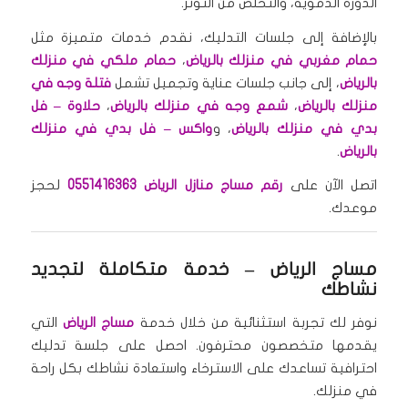
الدورة الدموية، والتخلص من التوتر.
بالإضافة إلى جلسات التدليك، نقدم خدمات متميزة مثل
حمام مغربي في منزلك بالرياض
،
حمام ملكي في منزلك
بالرياض
، إلى جانب جلسات عناية وتجميل تشمل
فتلة وجه في
منزلك بالرياض
،
شمع وجه في منزلك بالرياض
،
حلاوة – فل
بدي في منزلك بالرياض
، و
واكس – فل بدي في منزلك
بالرياض
.
اتصل الآن على
رقم مساج منازل الرياض 0551416363
لحجز
موعدك.
مساج الرياض
– خدمة متكاملة لتجديد
نشاطك
نوفر لك تجربة استثنائية من خلال خدمة
مساج الرياض
التي
يقدمها متخصصون محترفون. احصل على جلسة تدليك
احترافية تساعدك على الاسترخاء واستعادة نشاطك بكل راحة
في منزلك.