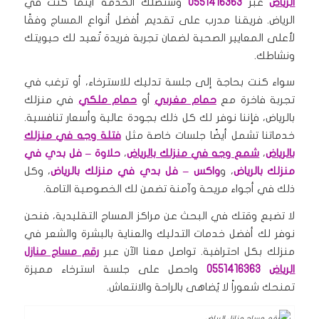
الرياض
عبر
0551416363
وستصلك الخدمة أينما كنت في
الرياض. فريقنا مدرب على تقديم أفضل أنواع المساج وفقًا
لأعلى المعايير الصحية لضمان تجربة فريدة تُعيد لك حيويتك
ونشاطك.
سواء كنت بحاجة إلى جلسة تدليك للاسترخاء، أو ترغب في
تجربة فاخرة مع
حمام مغربي
أو
حمام ملكي
في منزلك
بالرياض، فإننا نوفر لك كل ذلك بجودة عالية وأسعار تنافسية.
خدماتنا تشمل أيضًا جلسات خاصة مثل
فتلة وجه في منزلك
بالرياض
،
شمع وجه في منزلك بالرياض
،
حلاوة – فل بدي في
منزلك بالرياض
، و
واكس – فل بدي في منزلك بالرياض
، وكل
ذلك في أجواء مريحة وآمنة تضمن لك الخصوصية التامة.
لا تضيع وقتك في البحث عن مراكز المساج التقليدية، فنحن
نوفر لك أفضل خدمات التدليك والعناية بالبشرة والشعر في
منزلك بكل احترافية. تواصل معنا الآن عبر
رقم مساج منازل
الرياض
0551416363
واحصل على جلسة استرخاء مميزة
تمنحك شعوراً لا يُضاهى بالراحة والانتعاش.