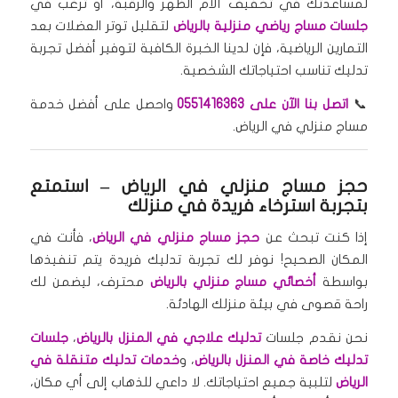
لمساعدتك في تخفيف آلام الظهر والرقبة، أو ترغب في
جلسات مساج رياضي منزلية بالرياض
لتقليل توتر العضلات بعد
التمارين الرياضية، فإن لدينا الخبرة الكافية لتوفير أفضل تجربة
تدليك تناسب احتياجاتك الشخصية.
📞
اتصل بنا الآن على 0551416363
واحصل على أفضل خدمة
مساج منزلي في الرياض.
حجز مساج منزلي في الرياض
– استمتع
بتجربة استرخاء فريدة في منزلك
إذا كنت تبحث عن
حجز مساج منزلي في الرياض
، فأنت في
المكان الصحيح! نوفر لك تجربة تدليك فريدة يتم تنفيذها
بواسطة
أخصائي مساج منزلي بالرياض
محترف، ليضمن لك
راحة قصوى في بيئة منزلك الهادئة.
نحن نقدم جلسات
تدليك علاجي في المنزل بالرياض
،
جلسات
تدليك خاصة في المنزل بالرياض
، و
خدمات تدليك متنقلة في
الرياض
لتلبية جميع احتياجاتك. لا داعي للذهاب إلى أي مكان،