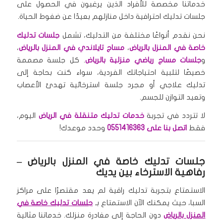
خدماتنا مخصصة للأفراد الذين يرغبون في الحصول على
جلسات تدليك احترافية داخل منازلهم بعيدًا عن ضغوط الحياة.
نحن نقدم أنواعًا مختلفة من التدليك، تشمل
جلسات تدليك
خاصة في المنزل بالرياض
،
مساج تايلاندي في المنزل بالرياض
،
و
جلسات مساج رياضي منزلية بالرياض
. كل جلسة مصممة
خصيصًا لتلبية احتياجاتك الفردية، سواء كنت بحاجة إلى
تدليك علاجي أو مجرد جلسة استرخائية تهدئ الأعصاب
وتعيد التوازن للجسم.
لا تتردد في تجربة
خدمات تدليك متنقلة في الرياض
اليوم،
فقط
اتصل بنا على 0551416363
وحدد موعدك!
جلسات تدليك خاصة في المنزل بالرياض
–
رفاهية الاسترخاء بين يديك
الاستمتاع بتجربة تدليك راقية لم يعد مقتصرًا على مراكز
السبا، حيث يمكنك الآن الاستمتاع بـ
جلسات تدليك خاصة في
المنزل بالرياض
دون الحاجة إلى مغادرة منزلك. خدماتنا مثالية