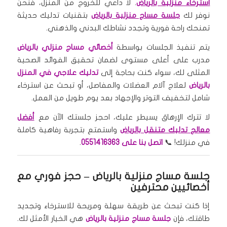
استرخاء منزلية بالرياض
. لا داعي للخروج من المنزل، فنحن
نوفر لك
جلسة مساج منزلية بالرياض
بتقنيات تدليك حديثة
تمنحك راحة فورية وتجدد نشاطك البدني والذهني.
يتم تنفيذ الجلسات بواسطة
أخصائي مساج منزلي بالرياض
مدرب على أعلى مستوى لضمان تحقيق الفوائد الصحية
المثلى لك، سواء كنت بحاجة إلى
تدليك علاجي في المنزل
بالرياض
لعلاج آلام العضلات والمفاصل، أو تبحث عن استرخاء
شامل لتخفيف التوتر والإجهاد بعد يوم طويل من العمل.
لا تترك الإرهاق يسيطر عليك، احجز جلستك الآن مع
أفضل
معالج تدليك متنقل بالرياض
واستمتع بتجربة رفاهية كاملة
في منزلك! 📞
اتصل بنا على 0551416363
.
جلسة مساج منزلية بالرياض
– حجز فوري مع
أخصائيين محترفين
إذا كنت تبحث عن طريقة سهلة ومريحة للاسترخاء وتجديد
طاقتك، فإن
جلسة مساج منزلية بالرياض
هي الخيار الأمثل لك.