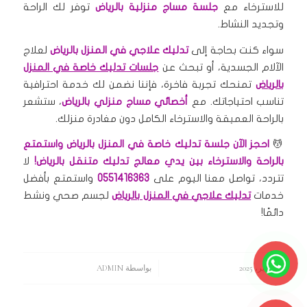
للاسترخاء مع
جلسة مساج منزلية بالرياض
توفر لك الراحة
وتجديد النشاط.
سواء كنت بحاجة إلى
تدليك علاجي في المنزل بالرياض
لعلاج
الآلام الجسدية، أو تبحث عن
جلسات تدليك خاصة في المنزل
بالرياض
تمنحك تجربة فاخرة، فإننا نضمن لك خدمة احترافية
تناسب احتياجاتك. مع
أخصائي مساج منزلي بالرياض
، ستشعر
بالراحة العميقة والاسترخاء الكامل دون مغادرة منزلك.
💆
احجز الآن جلسة تدليك خاصة في المنزل بالرياض واستمتع
بالراحة والاسترخاء بين يدي معالج تدليك متنقل بالرياض!
لا
تتردد، تواصل معنا اليوم على
0551416363
واستمتع بأفضل
خدمات
تدليك علاجي في المنزل بالرياض
لجسم صحي ونشط
دائمًا!
5 فبراير، 2025
/
بواسطة
ADMIN