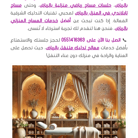
بالرياض
،
جلسات مساج رياضي منزلية بالرياض
، وحتى
مساج
تايلاندي في المنزل بالرياض
لمحبي تقنيات التدليك الشرقية
الفعالة. إذا كنت تبحث عن
أفضل
خدمات المساج المنزلي
بالرياض
، فنحن هنا لنقدم لك تجربة استرخاء لا تُنسى.
📞
اتصل بنا الآن على 0551416363
لحجز جلستك والاستمتاع
بأفضل خدمات
معالج تدليك متنقل بالرياض
، حيث تحصل على
العناية والراحة في منزلك دون عناء التنقل!