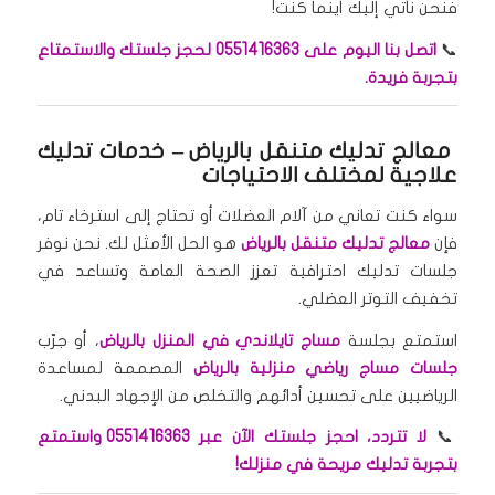
فنحن نأتي إليك أينما كنت!
📞
اتصل بنا اليوم على 0551416363 لحجز جلستك والاستمتاع
بتجربة فريدة.
معالج تدليك متنقل بالرياض
– خدمات تدليك
علاجية لمختلف الاحتياجات
سواء كنت تعاني من آلام العضلات أو تحتاج إلى استرخاء تام،
فإن
معالج تدليك متنقل بالرياض
هو الحل الأمثل لك. نحن نوفر
جلسات تدليك احترافية تعزز الصحة العامة وتساعد في
تخفيف التوتر العضلي.
استمتع بجلسة
مساج تايلاندي في المنزل بالرياض
، أو جرّب
جلسات مساج رياضي منزلية بالرياض
المصممة لمساعدة
الرياضيين على تحسين أدائهم والتخلص من الإجهاد البدني.
📞
لا تتردد، احجز جلستك الآن عبر 0551416363 واستمتع
بتجربة تدليك مريحة في منزلك!