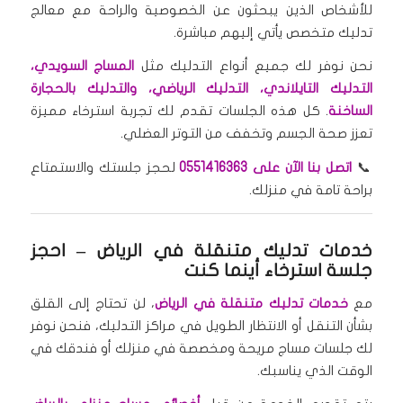
للأشخاص الذين يبحثون عن الخصوصية والراحة مع معالج
تدليك متخصص يأتي إليهم مباشرة.
نحن نوفر لك جميع أنواع التدليك مثل
المساج السويدي،
التدليك التايلاندي، التدليك الرياضي، والتدليك بالحجارة
الساخنة
. كل هذه الجلسات تقدم لك تجربة استرخاء مميزة
تعزز صحة الجسم وتخفف من التوتر العضلي.
📞
اتصل بنا الآن على 0551416363
لحجز جلستك والاستمتاع
براحة تامة في منزلك.
خدمات تدليك متنقلة في الرياض
– احجز
جلسة استرخاء أينما كنت
مع
خدمات تدليك متنقلة في الرياض
، لن تحتاج إلى القلق
بشأن التنقل أو الانتظار الطويل في مراكز التدليك، فنحن نوفر
لك جلسات مساج مريحة ومخصصة في منزلك أو فندقك في
الوقت الذي يناسبك.