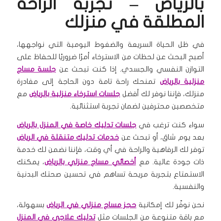
بالرياض – تجربة الراحة
المطلقة في منزلك
في ظل الحياة السريعة والضغوط اليومية التي نواجهها،
أصبح البحث عن لحظات من الاسترخاء أمرًا ضروريًا للحفاظ على
التوازن النفسي والجسدي. إذا كنت تبحث عن
جلسة مساج
منزلية بالرياض
تمنحك راحة تامة دون الحاجة إلى مغادرة
منزلك، فإننا نوفر لك أفضل
جلسات استرخاء منزلية بالرياض
مع
متخصصين محترفين لضمان تجربة استثنائية.
سواء كنت ترغب في
جلسات تدليك خاصة في المنزل بالرياض
بعد يوم شاق، أو تبحث عن
خدمات تدليك متنقلة في الرياض
توفر لك الرفاهية والراحة في أي وقت، فإننا نضمن لك خدمة
ذات جودة عالية. مع
أخصائي مساج منزلي بالرياض
، يمكنك
الاستمتاع بتجربة مريحة تساهم في تحسين صحتك البدنية
والنفسية.
نحن نوفّر لك إمكانية
حجز مساج منزلي في الرياض
بسهولة،
مع باقة متنوعة من الجلسات مثل
تدليك علاجي في المنزل