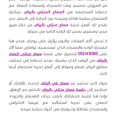
من الضروري تخصيص وقت للاسترخاء واستعادة النشاط. مع
خدماتنا المتخصصة في
المساج المنزلي بالرياض
، يمكنكِ
الاستمتاع بجلسة هادئة ومريحة دون الحاجة إلى التنقل. نحن
نقدم لكِ أفضل تجربة
مساج منزلي بالرياض
من خلال فريق
مدرب ومتمرس يضمن لكِ الراحة التامة في منزلكِ.
لا تدعي آلام العضلات والتوتر يؤثران على يومكِ، فنحن هنا
لنمنحكِ الراحة والاسترخاء الذي تستحقينه. تواصلي معنا الآن
على
0551416363
للحصول على جلسة
مساج منزلي للنساء
بالرياض
في الوقت الذي يناسبكِ. نقدم خدماتنا في مختلف
مناطق الرياض لضمان وصولكِ إلى أفضل تجربة استجمام أينما
كنتِ.
سواء كنتِ تبحثين عن
مساج في الرياض
لتجديد طاقتكِ، أو
تحتاجين إلى
جلسة مساج منزلي بالرياض
للتخلص من الإرهاق،
فإننا هنا لتلبية احتياجاتكِ بأعلى درجات الاهتمام والجودة.
احصلي على تجربة استثنائية مع فريقنا الاحترافي
واستعيدي نشاطكِ وحيويتكِ في أجواء منزلية مريحة.