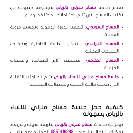
تقدم خدمة
مساج منزلي بالرياض
مجموعة متنوعة من
تقنيات المساج التي تلبي احتياجاتكِ المختلفة، ومنها:
المساج السويدي
: لتحفيز الدورة الدموية وتحسين مرونة
العضلات.
المساج التايلندي
: لتحفيز الطاقة الداخلية وتخفيف
التشنجات العضلية.
المساج العلاجي
: لتخفيف آلام المفاصل والعضلات
المزمنة.
جلسة مساج منزلي للنساء بالرياض
تتيح لكِ اختيار التقنية
التي تناسب حالتكِ الصحية وتفضيلاتكِ الشخصية.
كيفية حجز جلسة مساج منزلي للنساء
بالرياض بسهولة
نوفر لكِ خدمات
مساج منزلي بالرياض
بطريقة سهلة وسريعة.
يمكنكِ الاتصال بنا على
0551416363
لحجز موعد يناسب