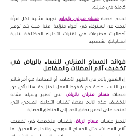
كاملة في منزلكِ.
تقدم خدمة
مساج منزلي بالرياض
تجربة مثالية لكل امرأة
تبحث عن الاسترخاء في أجواء منزلية آمنة، حيث يتم توفير
أخصائيات محترفات في تقنيات التدليك المختلفة لتلبية
احتياجاتكِ الشخصية.
فوائد المساج المنزلي للنساء بالرياض في
تخفيف آلام العضلات والمفاصل
إن الشعور بآلام في الظهر، الأكتاف، أو المفاصل هو أمر شائع
بين النساء، خاصة مع ضغوط العمل المتزايدة. هنا يأتي دور
خدمات
مساج منزلي بالرياض
التي تُعتبر وسيلة فعّالة
لتخفيف هذه الآلام بفضل تقنيات التدليك العلاجي التي
تعتمد على تحفيز تدفق الدم إلى المناطق المصابة.
تتميز جلسات
مساج الرياض
بتقنيات متخصصة في تخفيف
آلام العضلات، مثل المساج السويدي والتدليك العميق، ما