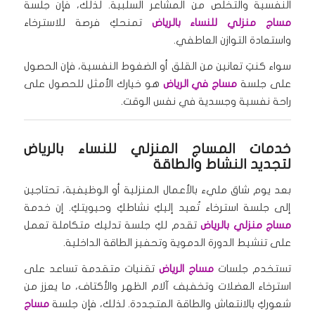
النفسية والتخلص من المشاعر السلبية. لذلك، فإن جلسة
مساج منزلي للنساء بالرياض
تمنحكِ فرصة للاسترخاء
واستعادة التوازن العاطفي.
سواء كنتِ تعانين من القلق أو الضغوط النفسية، فإن الحصول
على جلسة
مساج في الرياض
هو خيارك الأمثل للحصول على
راحة نفسية وجسدية في نفس الوقت.
خدمات المساج المنزلي للنساء بالرياض
لتجديد النشاط والطاقة
بعد يوم شاق مليء بالأعمال المنزلية أو الوظيفية، تحتاجين
إلى جلسة استرخاء تُعيد إليكِ نشاطكِ وحيويتكِ. إن خدمة
مساج منزلي بالرياض
تقدم لكِ جلسة تدليك متكاملة تعمل
على تنشيط الدورة الدموية وتحفيز الطاقة الداخلية.
تستخدم جلسات
مساج الرياض
تقنيات متقدمة تساعد على
استرخاء العضلات وتخفيف آلام الظهر والأكتاف، ما يعزز من
شعوركِ بالانتعاش والطاقة المتجددة. لذلك، فإن جلسة
مساج