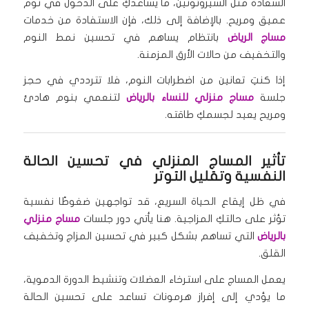
السعادة مثل السيروتونين، ما يساعدكِ على الدخول في نوم
عميق ومريح. بالإضافة إلى ذلك، فإن الاستفادة من خدمات
مساج الرياض
بانتظام يساهم في تحسين نمط النوم
والتخفيف من حالات الأرق المزمنة.
إذا كنتِ تعانين من اضطرابات النوم، فلا تترددي في حجز
جلسة
مساج منزلي للنساء بالرياض
لتنعمي بنوم هادئ
ومريح يعيد لجسمكِ طاقته.
تأثير المساج المنزلي في تحسين الحالة
النفسية وتقليل التوتر
في ظل إيقاع الحياة السريع، قد تواجهين ضغوطًا نفسية
تؤثر على حالتكِ المزاجية. هنا يأتي دور جلسات
مساج منزلي
بالرياض
التي تساهم بشكل كبير في تحسين المزاج وتخفيف
القلق.
يعمل المساج على استرخاء العضلات وتنشيط الدورة الدموية،
ما يؤدي إلى إفراز هرمونات تساعد على تحسين الحالة