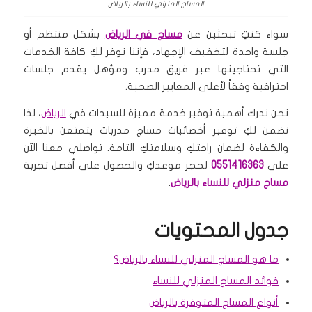
المساج المنزلي للنساء بالرياض
سواء كنتِ تبحثين عن
مساج في الرياض
بشكل منتظم أو
جلسة واحدة لتخفيف الإجهاد، فإننا نوفر لكِ كافة الخدمات
التي تحتاجينها عبر فريق مدرب ومؤهل يقدم جلسات
احترافية وفقاً لأعلى المعايير الصحية.
نحن ندرك أهمية توفير خدمة مميزة للسيدات في
الرياض
، لذا
نضمن لكِ توفير أخصائيات مساج مدربات يتمتعن بالخبرة
والكفاءة لضمان راحتكِ وسلامتكِ التامة. تواصلي معنا الآن
على
0551416363
لحجز موعدكِ والحصول على أفضل تجربة
مساج منزلي للنساء بالرياض
.
جدول المحتويات
ما هو المساج المنزلي للنساء بالرياض؟
فوائد المساج المنزلي للنساء
أنواع المساج المتوفرة بالرياض