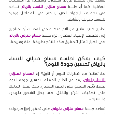
يساعد في تحسين مرونة العضلات والتقليل من التشنجات
العضلية. كما أن جلسة
مساج منزلي للنساء بالرياض
تساعد
في تخفيف الإجهاد الذي يتراكم في المفاصل ويعيد
للجسم حيويته ونشاطه.
لذا، إن كنتِ تعانين من آلام متكررة في العضلات أو تحتاجين
إلى تخفيف الإجهاد العضلي، فإن جلسة
مساج منزلي بالرياض
هي الخيار الأمثل لتحقيق هذه النتائج بطريقة آمنة ومريحة.
كيف يمكن لجلسة مساج منزلي للنساء
بالرياض تحسين جودة النوم؟
هل تعانين من اضطرابات النوم أو الأرق؟ إن
المساج المنزلي
للنساء بالرياض
يعد من الطرق الفعالة لتحسين جودة النوم
بفضل تأثيره العميق على الجهاز العصبي. حيث يعمل التدليك
على تخفيف التوتر والقلق، مما يعزز الشعور بالهدوء
والاسترخاء.
تساعد جلسة
مساج منزلي بالرياض
على تحفيز إفراز هرمونات