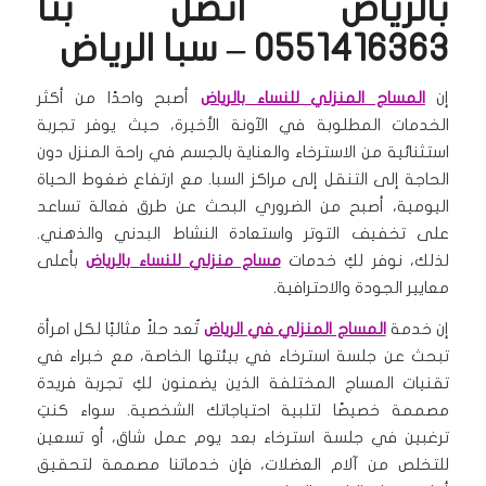
بالرياض اتصل بنا
0551416363 – سبا الرياض
إن
المساج المنزلي للنساء بالرياض
أصبح واحدًا من أكثر
الخدمات المطلوبة في الآونة الأخيرة، حيث يوفر تجربة
استثنائية من الاسترخاء والعناية بالجسم في راحة المنزل دون
الحاجة إلى التنقل إلى مراكز السبا. مع ارتفاع ضغوط الحياة
اليومية، أصبح من الضروري البحث عن طرق فعالة تساعد
على تخفيف التوتر واستعادة النشاط البدني والذهني.
لذلك، نوفر لكِ خدمات
مساج منزلي للنساء بالرياض
بأعلى
معايير الجودة والاحترافية.
إن خدمة
المساج المنزلي في الرياض
تُعد حلاً مثاليًا لكل امرأة
تبحث عن جلسة استرخاء في بيئتها الخاصة، مع خبراء في
تقنيات المساج المختلفة الذين يضمنون لكِ تجربة فريدة
مصممة خصيصًا لتلبية احتياجاتك الشخصية. سواء كنتِ
ترغبين في جلسة استرخاء بعد يوم عمل شاق، أو تسعين
للتخلص من آلام العضلات، فإن خدماتنا مصممة لتحقيق