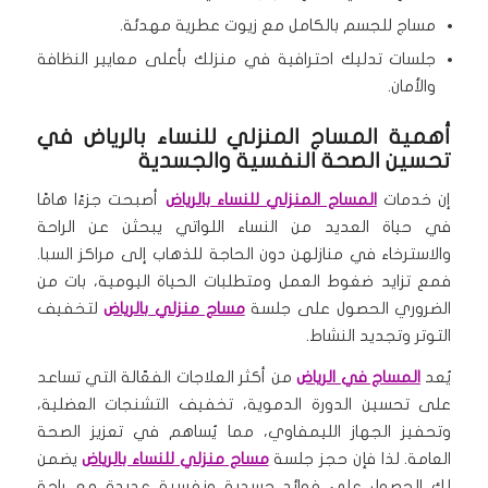
مساج للجسم بالكامل مع زيوت عطرية مهدئة.
جلسات تدليك احترافية في منزلك بأعلى معايير النظافة
والأمان.
أهمية المساج المنزلي للنساء بالرياض في
تحسين الصحة النفسية والجسدية
إن خدمات
المساج المنزلي للنساء بالرياض
أصبحت جزءًا هامًا
في حياة العديد من النساء اللواتي يبحثن عن الراحة
والاسترخاء في منازلهن دون الحاجة للذهاب إلى مراكز السبا.
فمع تزايد ضغوط العمل ومتطلبات الحياة اليومية، بات من
الضروري الحصول على جلسة
مساج منزلي بالرياض
لتخفيف
التوتر وتجديد النشاط.
يُعد
المساج في الرياض
من أكثر العلاجات الفعّالة التي تساعد
على تحسين الدورة الدموية، تخفيف التشنجات العضلية،
وتحفيز الجهاز الليمفاوي، مما يُساهم في تعزيز الصحة
العامة. لذا فإن حجز جلسة
مساج منزلي للنساء بالرياض
يضمن
لكِ الحصول على فوائد جسدية ونفسية عديدة مع راحة