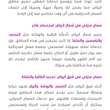
كنتِ. لهذا، قمنا بتوسيع خدماتنا لتغطي جميع مناطق
الرياض، مما يضمن لكِ وصولًا سهلًا وسريعًا إلى جلسات
المساج الاحترافية في أي وقت تحتاجين فيه إلى الراحة.
مساج منزلي في شمال الرياض: استجمام فاخر
يتميز شمال الرياض بأحيائه الراقية والهادئة مثل
النرجس،
والياسمين، والملقا
. إذا كنتِ تقيمين في هذه المناطق، فإن
خدماتنا تصلكِ بسهولة. استمتعي بجلسة مساج استرخائية
بعد يوم عمل طويل، أو اختاري جلسة مساج علاجية للتخلص
من آلام الظهر والرقبة. فريقنا مجهز بالكامل ليقدم لكِ
تجربة سبا متكاملة في منزلك.
مساج منزلي في شرق الرياض: تجديد الطاقة والنشاط
أحياء شرق الرياض مثل
النسيم، والروضة، والريان
تشهد حركة
ونشاطًا مستمرًا. نحن نقدم لسكان هذه المناطق فرصة
للاسترخاء واستعادة طاقتهم. مع خدمات المساج المنزلي،
يمكنكِ أن تأخذي استراحة من صخب الحياة وتستمتعي