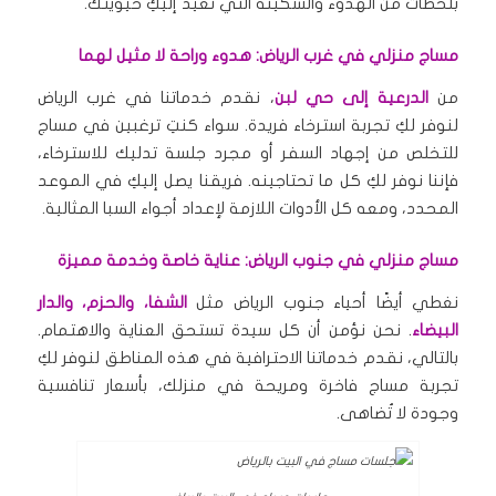
بلحظات من الهدوء والسكينة التي تُعيد إليكِ حيويتك.
مساج منزلي في غرب الرياض: هدوء وراحة لا مثيل لهما
من
الدرعية إلى حي لبن
، نقدم خدماتنا في غرب الرياض
لنوفر لكِ تجربة استرخاء فريدة. سواء كنتِ ترغبين في مساج
للتخلص من إجهاد السفر أو مجرد جلسة تدليك للاسترخاء،
فإننا نوفر لكِ كل ما تحتاجينه. فريقنا يصل إليكِ في الموعد
المحدد، ومعه كل الأدوات اللازمة لإعداد أجواء السبا المثالية.
مساج منزلي في جنوب الرياض: عناية خاصة وخدمة مميزة
نغطي أيضًا أحياء جنوب الرياض مثل
الشفا، والحزم، والدار
البيضاء
. نحن نؤمن أن كل سيدة تستحق العناية والاهتمام.
بالتالي، نقدم خدماتنا الاحترافية في هذه المناطق لنوفر لكِ
تجربة مساج فاخرة ومريحة في منزلك، بأسعار تنافسية
وجودة لا تُضاهى.