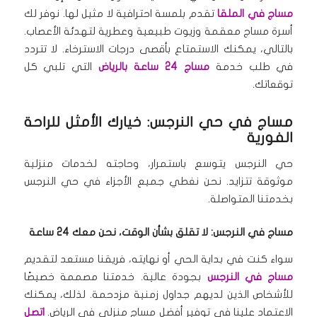
مساج في الملقا
تقدم بلمسة احترافية لا مثيل لها. نوفر لك
أسرة مساج معقمة وزيوت طبيعية وعطرية لتهدئة الأعصاب.
بالتالي، يمكنك الاستمتاع بأقصى درجات الاسترخاء. لا تتردد
في طلب خدمة
مساج 24 ساعة بالرياض
التي تلبي كل
توقعاتك.
مساج في حي النرجس: خيارك الأمثل للراحة
الفورية
حي النرجس يتوسع باستمرار، وحاجته لخدمات منزلية
موثوقة تتزايد. نحن نغطي جميع الأجزاء في حي النرجس
بخدمتنا المتواصلة.
مساج في النرجس: لا تقلق بشأن الوقت، نحن معك 24 ساعة
سواء كنت في بداية الحي أو نهايته، فريقنا مستعد لتقديم
مساج في النرجس
بجودة عالية. خدمتنا مصممة خصيصًا
للأشخاص الذين لديهم جداول زمنية مزدحمة. لذلك، يمكنك
الاعتماد علينا في توفير أفضل مساج منزلي في الرياض.
اتصل