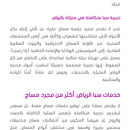
منكِ.
تجربة سبا متكاملة في منزلك بالرياض
نحن لا نقدم مجرد جلسة مساج عابرة، بل نأتي إليكِ بكل
الأجواء التي تحتاجينها لتشعري وكأنكِ في أرقى المنتجعات
الصحية. من طاولة المساج الاحترافية والزيوت العطرية
الفاخرة، إلى الموسيقى الهادئة والإضاءة الخافتة (إذا رغبتِ)،
نعمل على تهيئة بيئة مثالية تساعدك على التخلص من كل
الضغوط. إنها تجربة مصممة خصيصًا لتناسب أجواء مدينة
الرياض المليئة بالتحديات، وتوفر لكِ ملاذًا آمنًا للراحة
والسكينة.
خدمات سبا الرياض: أكثر من مجرد مساج
لا يقتصر عملنا على توفير جلسات مساج فقط، بل نسعى
لتقديم تجربة متكاملة تتضمن العناية الكاملة بالجسد
والروح. إن فريقنا المكون من أخصائيات مساج محترفات
يتمتعن بخبرة واسعة في مختلف أنواع المساج، مثل