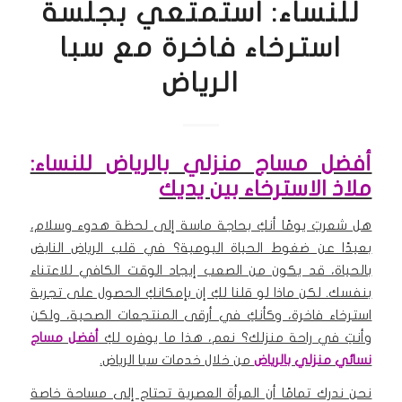
للنساء: استمتعي بجلسة
استرخاء فاخرة مع سبا
الرياض
أفضل مساج منزلي بالرياض للنساء:
ملاذ الاسترخاء بين يديك
هل شعرتِ يومًا أنكِ بحاجة ماسة إلى لحظة هدوء وسلام،
بعيدًا عن ضغوط الحياة اليومية؟ في قلب الرياض النابض
بالحياة، قد يكون من الصعب إيجاد الوقت الكافي للاعتناء
بنفسك. لكن ماذا لو قلنا لكِ إن بإمكانكِ الحصول على تجربة
استرخاء فاخرة، وكأنكِ في أرقى المنتجعات الصحية، ولكن
وأنتِ في راحة منزلك؟ نعم، هذا ما يوفره لكِ
أفضل مساج
نسائي منزلي ب
الرياض
من خلال خدمات سبا الرياض.
نحن ندرك تمامًا أن المرأة العصرية تحتاج إلى مساحة خاصة