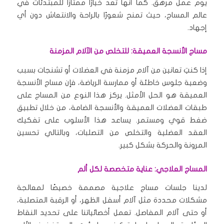
يوم عمل مرهق. كما أنها تُعد خيارًا ممتازًا للمبتدئات في
عالم المساج، حيث تمنح شعورًا بالراحة والانتعاش دون أي
إجهاد.
مساج الأنسجة العميقة: للتخلص من الآلام المزمنة
إذا كنتِ تعانين من آلام مزمنة في العضلات أو تشنجات بسبب
وضعية جلوس خاطئة أو ممارسة الرياضة، فإن مساج الأنسجة
العميقة هو الحل الأمثل. يركز هذا النوع من المساج على
طبقات العضلات العميقة والأنسجة الضامة، من خلال تطبيق
ضغط قوي ومستمر. يساعد هذا الأسلوب على تفكيك
العقد العضلية والتخلص من التصلبات، وبالتالي تحسين
المرونة والحركة بشكل كبير.
المساج العلاجي: عناية متخصصة لكل ألم
لدينا جلسات مساج علاجية مصممة خصيصًا لمعالجة
مشكلات محددة مثل آلام أسفل الظهر، أو الرقبة المتصلبة،
أو حتى آلام المفاصل. تعمل أخصائياتنا على تحديد النقاط