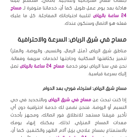
جلسات مساج استرخائية وعلاجية.
بالتالي، استمتع بليلة
هادئة بعد يوم عمل طويل.
كما أن، خدماتنا متوفرة لـ
مساج
24 ساعة بالرياض
لتلبية احتياجاتك المفاجئة.
كل ما عليك
فعله هو الاتصال وسنكون عندك.
مساج في شرق الرياض: السرعة والاحترافية
مناطق شرق الرياض (مثل الرمال، والنسيم، والروضة، والملز)
تتميز بكثافتها السكانية وحاجتها لخدمات سريعة وفعالة.
نحن في سبا الرياض نوفر خدمة
مساج 24 ساعة بالرياض
تصل
إليك بسرعة قياسية.
مساج شرق الرياض: استرخاء فوري بعد الدوام
إذا كنت تبحث عن
مساج في شرق الرياض
وبالتحديد في حي
النسيم أو الروضة، فنحن نضمن لك خدمة احترافية دون أي
تأخير.
فريقنا مستعد للانطلاق فور اتصالك، ومجهز بأحدث
معدات المساج المنزلي.
لذلك، يمكنك إنهاء يومك
بالاستمتاع بمساج علاجي يزيل آلام الظهر والكتفين.
كما أن،