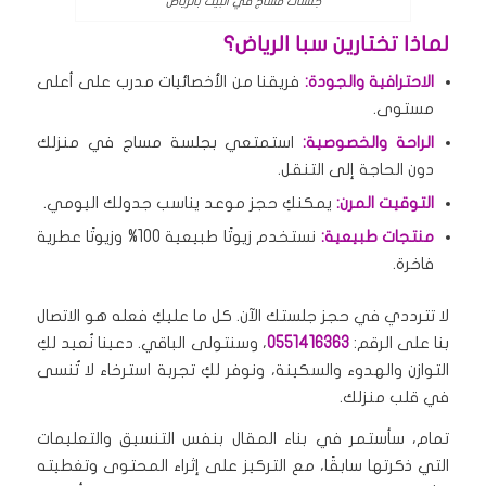
جلسات مساج في البيت بالرياض
لماذا تختارين سبا الرياض؟
الاحترافية والجودة:
فريقنا من الأخصائيات مدرب على أعلى
مستوى.
الراحة والخصوصية:
استمتعي بجلسة مساج في منزلك
دون الحاجة إلى التنقل.
التوقيت المرن:
يمكنكِ حجز موعد يناسب جدولك اليومي.
منتجات طبيعية:
نستخدم زيوتًا طبيعية 100% وزيوتًا عطرية
فاخرة.
لا تترددي في حجز جلستك الآن. كل ما عليكِ فعله هو الاتصال
بنا على الرقم:
0551416363
، وسنتولى الباقي. دعينا نُعيد لكِ
التوازن والهدوء والسكينة، ونوفر لكِ تجربة استرخاء لا تُنسى
في قلب منزلك.
تمام، سأستمر في بناء المقال بنفس التنسيق والتعليمات
التي ذكرتها سابقًا، مع التركيز على إثراء المحتوى وتغطيته