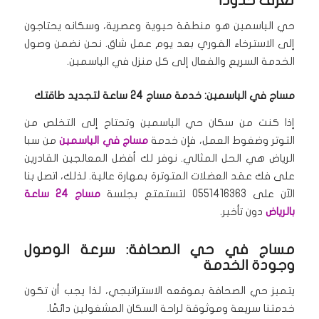
تعرف حدودًا
حي الياسمين هو منطقة حيوية وعصرية، وسكانه يحتاجون
إلى الاسترخاء الفوري بعد يوم عمل شاق. نحن نضمن وصول
الخدمة السريع والفعال إلى كل منزل في الياسمين.
مساج في الياسمين: خدمة مساج 24 ساعة لتجديد طاقتك
إذا كنت من سكان حي الياسمين وتحتاج إلى التخلص من
التوتر وضغوط العمل، فإن خدمة
مساج في الياسمين
من سبا
الرياض هي الحل المثالي. نوفر لك أفضل المعالجين القادرين
على فك عقد العضلات المتوترة بمهارة عالية. لذلك، اتصل بنا
الآن على 0551416363 لتستمتع بجلسة
مساج 24 ساعة
بالرياض
دون تأخير.
مساج في حي الصحافة: سرعة الوصول
وجودة الخدمة
يتميز حي الصحافة بموقعه الاستراتيجي، لذا يجب أن تكون
خدمتنا سريعة وموثوقة لراحة السكان المشغولين دائمًا.