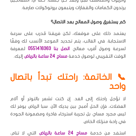
والزيوت والمناشف قبل وبعد كل جلسة.
كما أن، المعالجين
يرتدون الكمامات والقفازات ويتبعون بروتوكولات صارمة.
كم يستغرق وصول المعالج بعد الاتصال؟
يعتمد ذلك على موقعك، لكن فريقنا مُدرب على سرعة
الاستجابة.
في الغالب، يتم تحديد الموعد الأنسب لك وفقًا
لسرعة وصول أقرب معالج.
اتصل بنا 0551416363
لمعرفة
الوقت التقريبي لوصول خدمة
مساج 24 ساعة بالرياض
إليك.
📞 الخاتمة: راحتك تبدأ باتصال
واحد
لا تؤجل راحتك إلى الغد.
إن كنت تشعر بالتوتر أو آلام
العضلات، فإن الحل أصبح بين يديك الآن.
سبا الرياض يوفر لك
ليس مجرد مساج، بل تجربة استرخاء فاخرة ومضمونة الجودة
في راحة منزلك الخاص.
استفد من خدمة
مساج 24 ساعة بالرياض
التي لا تنام،