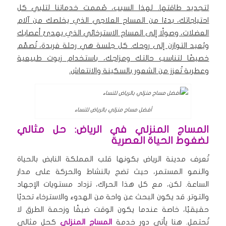
لتجديد طاقتها. لهذا السبب، صُممت خدماتنا لتلبي كل
احتياجاتك، بدءًا من المساج العلاجي الذي يخلصك من آلام
العضلات، وصولًا إلى المساج الاسترخائي الذي يهدئ أعصابك
ويُعيد التوازن إلى روحك. كل جلسة هي رحلة فريدة، تُصمَّم
خصيصًا لتناسب حالتك ومزاجك، باستخدام زيوت طبيعية
وعطرية تُعزز من الشعور بالسكينة والانتعاش.
أفضل مساج منزلي بالرياض للنساء
المساج المنزلي في الرياض: حل مثالي
لضغوط الحياة العصرية
تُعرف مدينة الرياض بكونها قلب المملكة النابض بالحياة
والنمو المستمر، حيث تضج بالنشاط والحركة على مدار
الساعة. لكن، مع كل هذا الحراك، تزداد مستويات الإجهاد
والتوتر. قد يكون البحث عن واحة من الهدوء والاسترخاء تحديًا
حقيقيًا، خاصة عندما يكون الوقت ضيقًا وزحمة الطرق لا
تُحتمل. هنا يأتي دور خدمة
المساج المنزلي
كحل مثالي