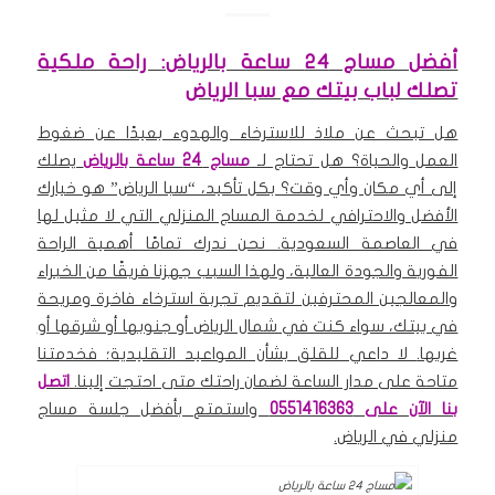
أفضل مساج 24 ساعة بالرياض: راحة ملكية
تصلك لباب بيتك مع سبا الرياض
هل تبحث عن ملاذ للاسترخاء والهدوء بعيدًا عن ضغوط
العمل والحياة؟ هل تحتاج لـ
مساج 24 ساعة ب
الرياض
يصلك
إلى أي مكان وأي وقت؟ بكل تأكيد، “سبا الرياض” هو خيارك
الأفضل والاحترافي لخدمة المساج المنزلي التي لا مثيل لها
في العاصمة السعودية.
نحن ندرك تمامًا أهمية الراحة
الفورية والجودة العالية، ولهذا السبب جهزنا فريقًا من الخبراء
والمعالجين المحترفين لتقديم تجربة استرخاء فاخرة ومريحة
في بيتك، سواء كنت في شمال الرياض أو جنوبها أو شرقها أو
غربها.
لا داعي للقلق بشأن المواعيد التقليدية؛ فخدمتنا
متاحة على مدار الساعة لضمان راحتك متى احتجت إلينا.
اتصل
بنا الآن على 0551416363
واستمتع بأفضل جلسة مساج
منزلي في الرياض.