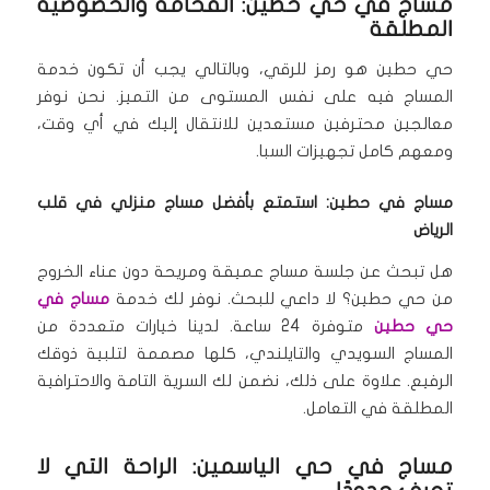
مساج في حي حطين: الفخامة والخصوصية
المطلقة
حي حطين هو رمز للرقي، وبالتالي يجب أن تكون خدمة
المساج فيه على نفس المستوى من التميز. نحن نوفر
معالجين محترفين مستعدين للانتقال إليك في أي وقت،
ومعهم كامل تجهيزات السبا.
مساج في حطين: استمتع بأفضل مساج منزلي في قلب
الرياض
هل تبحث عن جلسة مساج عميقة ومريحة دون عناء الخروج
من حي حطين؟ لا داعي للبحث. نوفر لك خدمة
مساج في
حي حطين
متوفرة 24 ساعة. لدينا خيارات متعددة من
المساج السويدي والتايلندي، كلها مصممة لتلبية ذوقك
الرفيع. علاوة على ذلك، نضمن لك السرية التامة والاحترافية
المطلقة في التعامل.
مساج في حي الياسمين: الراحة التي لا