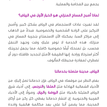
يجمع بين الفخامة والعملية.
لماذا أصبح المساج المنزلي هو الخيار الأول في الرياض؟
لقد تغيرت عادات الاستجمام في الرياض بشكل كبير، وأصبح
التركيز على الراحة الشخصية والخصوصية. فبدلاً من الذهاب
إلى مراكز السبا، يمكنك الآن الاستمتاع بتجربة المساج في
منزلك. هذه الخدمة لا توفر عليكِ وقت وجهد التنقل
فحسب، بل تمنحك أيضًا خصوصية كاملة، مما يجعل تجربتك
أكثر استرخاءً وراحة. إنها الطريقة الأمثل لتجديد طاقتك دون أن
تضطري لمغادرة محيطك المألوف.
الرياض، مدينة متصلة بخدماتنا
بغض النظر عن موقعك في الرياض، فإن خدماتنا تصل إليكِ. من
الأحياء الشمالية الهادئة مثل
الملقا
و
النرجس
، إلى أحياء شرق
الرياض المليئة بالحياة مثل
الروضة
و
الريان
، وصولًا إلى الأحياء
الغربية والجنوبية. إن انتشار خدماتنا يغطي كل ركن من أركان
المدينة، مما يضمن أننا على بعد مكالمة هاتفية واحدة