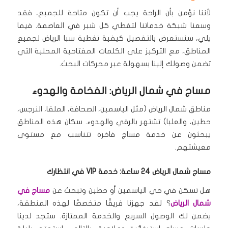
لأننا نؤمن بأن الراحة يجب أن تكون متاحة للجميع، فقد
وسعنا شبكة خدماتنا لتغطي كل شبر في العاصمة.
فيما
يلي، سنستعرض بالتفصيل كيفية تغطية سبا الرياض لجميع
المناطق، مع التركيز على الكلمات المفتاحية المحلية التي
تضمن وصولك إلينا بسهولة عبر محركات البحث.
مساج في شمال الرياض: الفخامة والهدوء
مناطق شمال الرياض (مثل الياسمين، الصحافة، الملقا، النرجس،
حطين، والعليا) تشتهر بالرقي والهدوء.
سكان هذه المناطق
يبحثون عن خدمة مساج فاخرة تتناسب مع مستوى
معيشتهم.
مساج شمال الرياض 24 ساعة: خدمة VIP في انتظارك
هل تسكن في حي الياسمين أو حطين وتبحث عن
مساج في
شمال الرياض
؟ لقد جهزنا فريقًا متخصصًا لهذه المنطقة،
يضمن لك الوصول السريع والخدمة الممتازة.
ستجد لدينا