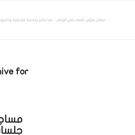
مساج منزلي للنساء في الرياض – سبا فاخر بخدمة فندقية وخصوصية تامة |
ive for:
مساج 
جلسات