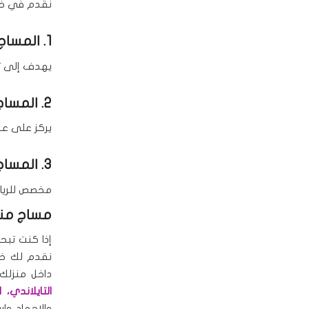
نقدم في خدم
1. المساج الاسترخائي
يهدف إلى تخ
2. المساج العلاجي
يركز على عل
3. المساج الرياضي
مخصص للرياض
مساج منز
إذا كنت تب
نقدم لك خ
داخل منزلك 
التايلاندي، 
والإجهاد وا