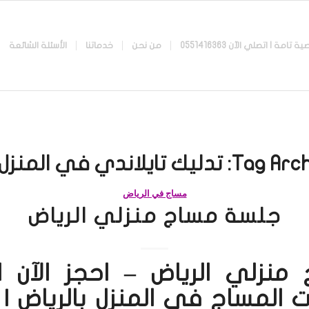
 اتصلي الآن 0551416363
من نحن
خدماتنا
الأسئلة الشائعة
Tag Arch
تدليك تايلاندي في المنزل 
مساج في الرياض
جلسة مساج منزلي الرياض
منزلي الرياض – احجز الآن 
 المساج في المنزل بالرياض | 