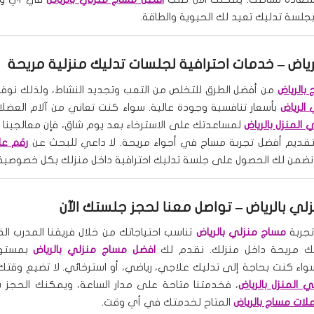
بجلسة تدليك تعيد لك الحيوية والطاقة.
ياض
– خدمات احترافية لجلسات تدليك منزلية مريحة
 بالرياض
من أفضل الطرق للتخلص من التعب وتجديد النشاط، ولذلك نوف
الرياض
بأسعار تنافسية وجودة عالية. سواء كنت تعاني من آلام العضلا
المنزل بالرياض
لمساعدتك على الاسترخاء بعد يوم شاق، فإن معالجينا
قديم أفضل تجربة مساج في أجواء مريحة. لا داعي للبحث عن
رقم عا
نا نضمن لك الحصول على جلسة تدليك احترافية داخل منزلك بكل خصوصية 
لي بالرياض
– تواصل معنا لحجز جلستك الآن
جربة
مساج منزلي بالرياض
تناسب احتياجاتك من خلال فريقنا المدرب ال
ك مريحة داخل منزلك. نقدم لك
افضل مساج منزلي بالرياض
بمستوى
 سواء كنت بحاجة إلى تدليك علاجي، رياضي، أو استرخائي. لا تضيع وقت
 المنزل بالرياض
، فخدمتنا متاحة على مدار الساعة، ويمكنك الحجز 
لات مساج بالرياض
المتاح لخدمتك في أي وقت.