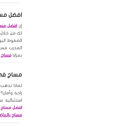
افضل مسا
إن
افضل مساج
لك من خلال 
الضغوط اليو
المدرب مست
بمزايا
مساج ف
مساج في ا
لماذا تذهب 
راحة وأمان
استثنائية. 
افضل مساج م
مساج بالرياض