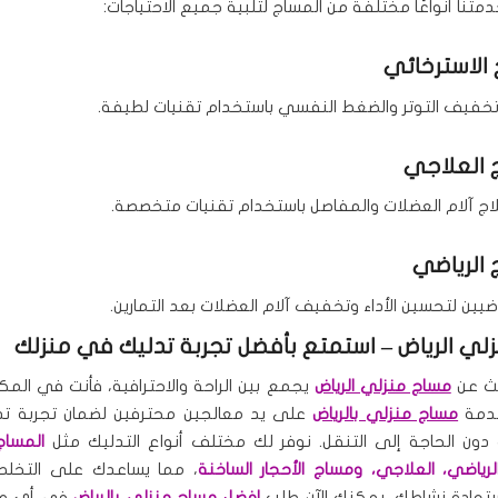
تنا أنواعًا مختلفة من المساج لتلبية جميع الاحتياجات:
فيف التوتر والضغط النفسي باستخدام تقنيات لطيفة.
اج آلام العضلات والمفاصل باستخدام تقنيات متخصصة.
يين لتحسين الأداء وتخفيف آلام العضلات بعد التمارين.
لي الرياض – استمتع بأفضل تجربة تدليك في منزلك
حث عن
مساج منزلي الرياض
يجمع بين الراحة والاحترافية، فأنت في المكا
دمة
مساج منزلي بالرياض
على يد معالجين محترفين لضمان تجربة تد
دون الحاجة إلى التنقل. نوفر لك مختلف أنواع التدليك مثل
المساج
الرياضي، العلاجي، ومساج الأحجار الساخنة
، مما يساعدك على التخلص 
ستعادة نشاطك. يمكنك الآن طلب
افضل مساج منزلي بالرياض
في أي وق