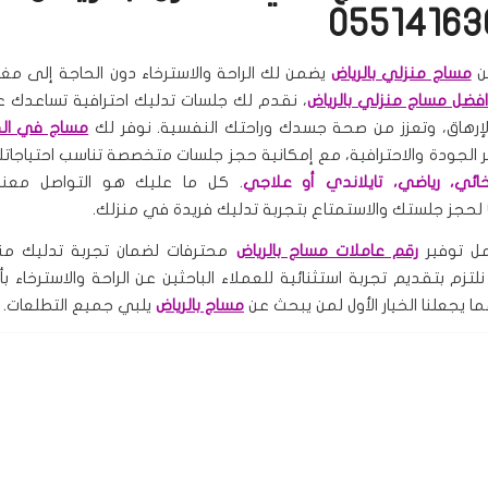
ن
مساج منزلي بالرياض
يضمن لك الراحة والاسترخاء دون الحاجة إلى مغا
فضل مساج منزلي بالرياض
، نقدم لك جلسات تدليك احترافية تساعدك 
الإرهاق، وتعزز من صحة جسدك وراحتك النفسية. نوفر لك
مساج في المن
ر الجودة والاحترافية، مع إمكانية حجز جلسات متخصصة تناسب احتياجاتك
ائي، رياضي، تايلاندي أو علاجي
. كل ما عليك هو التواصل معنا 
لحجز جلستك والاستمتاع بتجربة تدليك فريدة في منزلك.
مل توفير
رقم عاملات مساج بالرياض
محترفات لضمان تجربة تدليك منز
لتزم بتقديم تجربة استثنائية للعملاء الباحثين عن الراحة والاسترخاء ب
مما يجعلنا الخيار الأول لمن يبحث عن
مساج بالرياض
يلبي جميع التطلعات.