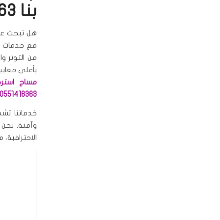
بنا 0551416363
هل تبحث ع
مع خدمات
ا
من التوتر و
بأعلى معايي
مساج استرخ
0551416363
خدماتنا تش
وآمنة. نحن ن
الاحترافية، 