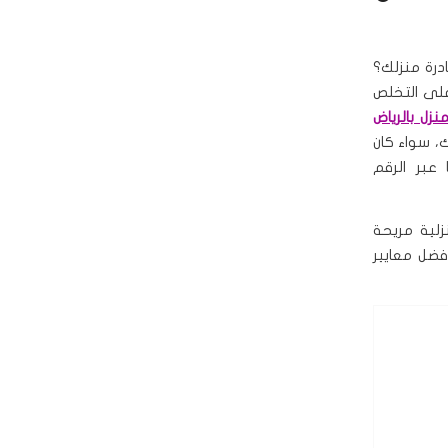
درة منزلك؟
على التخلص
زل بالرياض
، سواء كان
عبر الرقم
لية مريحة
أفضل معايير