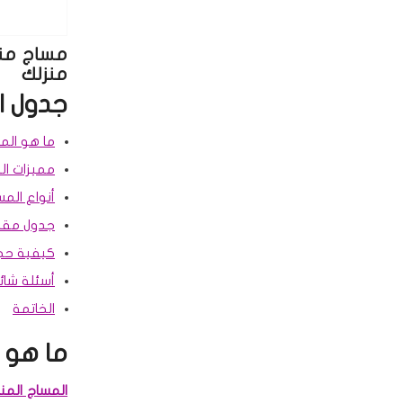
منزلك
جدول ا
ما هو الم
مميزات ال
أنواع المس
جدول مقار
كيفية حجز
أسئلة شائ
الخاتمة
ما هو 
المساج المن