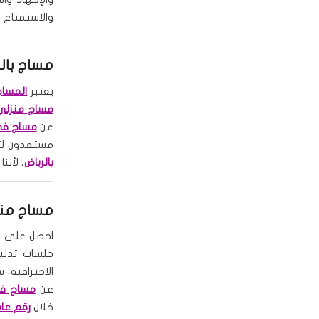
والاستمتاع 
مساج بالر
يعتبر
المساج
مساج منزلي 
عن
مساج في 
مستعدون لت
بالرياض
، لأن
مساج منز
احصل على ت
جلسات تدلي
الاحترافية،
عن
مساج في
خلال
رقم عام