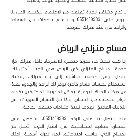
على تحديد الخدمة المناسبة وتحديد موعد يناسبك.
لا تدع مشاغل الحياة تمنعك من الاهتمام بنفسك. اتصل بنا
اليوم على 0551416363 واستمتع بلحظات من السعادة
والراحة في بيئة منزلك المريحة.
مساج منزلي الرياض
إذا كنت تبحث عن تجربة متميزة للاسترخاء داخل منزلك، فإن
خدمة المساج المنزلي في الرياض هي الخيار الأمثل لك.
بفضل توفير خدماتنا مباشرة إلى باب منزلك، يمكنك
الاستمتاع بجلسات مساج فاخرة توفر لك الراحة والهدوء بعيدًا
عن صخب الحياة اليومية. يمكن لمدربينا المحترفين تقديم
أنواع متعددة من المساج، بدءًا من المساج السويدي إلى
التدليك العميق، بهدف تلبية احتياجات جسمك الخاصة.
عند الاتصال بنا على الرقم 0551416363، ستحصل على
استشارة مجانية لمساعدتك في اختيار النوع الأمثل من
المساج الذي يناسب احتياجاتك. نحن ندرك أهمية راحتك