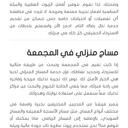
وصحتك، لذا نقوم بتوفير أفضل الزيوت العطرية والبيئة
المناسبة لضمان تجربة ممتعة ومريحة. لا تتردد في مناقشة
أي تفضيلات أو احتياجات خاصة حتى نتمكن من تقديم
خدمة تنال رضاك التام. احجز الآن واستمتع بلحظات من
الاسترخاء الحقيقي كل ذلك في منزلك.
مساج منزلي في المجمعة
إذا كنت تقيم في المجمعة وتبحث عن طريقة مثالية
للاسترخاء وتجديد نشاطك، فإن خدمة المساج المنزلي لدينا
هي الخيار الأمثل لك. نوفر لك تجربة تدليك مريحة وفاخرة
في راحة منزلك، مما يلغي الحاجة للخروج والبحث عن مراكز
تدليك. معاً سنعمل على استعادة توازنك وهدوئك.
يتميز فريقنا من المدربين المحترفين بخبرة واسعة في
مختلف أنواع المساج، مثل مساج الأنسجة العميقة والمساج
السويدي، بالإضافة إلى المساج الرياضي. ماذا يمكنك أن
تتوقع منا؟ نحن نستخدم زيوت عطرية ذات جودة عالية وبيئة