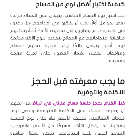
كيفية اختيار أفضل نوع من المساج
عند اختيار نوع المساج المناسب، ينبغي على العملاء مراعاة
بعض العوامل. أولاً، يجب أن يفكروا في أهدافهم: هل يرغبون
في الاسترخاء، أم يحتاجون إلى تخفيف الألم؟ ثانياً، يمكنهم
مناقشة اهتماماتهم مع المعالج لتحديد النوع الأكثر ملائمة
لهم. أخيرًا، ينبغي دائمًا إيلاء أهمية لتقييم المعالج
ومراجعات العملاء لضمان الحصول على تجربة مريحة
ومفيدة.
ما يجب معرفته قبل الحجز
التكلفة والتوفرية
قبل القيام بحجز جلسة مساج منزلي في الرياض،
من المهم
أن يتعرف العملاء على التكلفة المتوقعة ومدى توفر
خدمات المعالجين. تختلف الأسعار بناءً على نوع الجلسة
ومدتها، لذا يفضل التأكد مسبقًا من الأسعار والمواعيد
المتاحة لضمان تلبية احتياجاتهم. يمكن الاتصال مباشرة