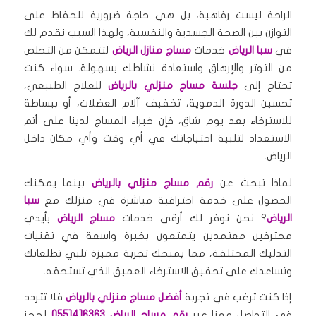
الراحة ليست رفاهية، بل هي حاجة ضرورية للحفاظ على
التوازن بين الصحة الجسدية والنفسية، ولهذا السبب نقدم لك
في
سبا الرياض
خدمات
مساج منازل الرياض
لتتمكن من التخلص
من التوتر والإرهاق واستعادة نشاطك بسهولة. سواء كنت
تحتاج إلى
جلسة مساج منزلي بالرياض
للعلاج الطبيعي،
تحسين الدورة الدموية، تخفيف آلام العضلات، أو ببساطة
للاسترخاء بعد يوم شاق، فإن خبراء المساج لدينا على أتم
الاستعداد لتلبية احتياجاتك في أي وقت وأي مكان داخل
الرياض.
لماذا تبحث عن
رقم مساج منزلي بالرياض
بينما يمكنك
الحصول على خدمة احترافية مباشرة في منزلك مع
سبا
الرياض
؟ نحن نوفر لك أرقى خدمات
مساج الرياض
بأيدي
محترفين معتمدين يتمتعون بخبرة واسعة في تقنيات
التدليك المختلفة، مما يمنحك تجربة مميزة تلبي تطلعاتك
وتساعدك على تحقيق الاسترخاء العميق الذي تستحقه.
إذا كنت ترغب في تجربة
أفضل مساج منزلي بالرياض
فلا تتردد
في التواصل معنا عبر
رقم مساج الرياض 0551416363
لحجز