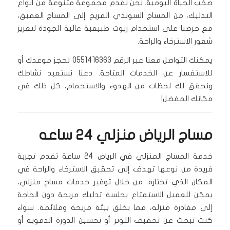
صخب الحياة اليومية. نحن نقدم مجموعة متنوعة من أنواع
التدليك، من المساج السويدي المريح إلى المساج العميق،
مع حرصنا على استخدام زيوت طبيعية عالية الجودة لتعزيز
شعور الاسترخاء والراحة.
يمكنك التواصل معنا عبر الرقم 0551416363 لحجز موعدك أو
للاستفسار عن الخدمات المتاحة. دعنا نستعيد نشاطك
ونحقق لك لحظات من الهدوء والاستجمام، كل ذلك في
مكانك المفضل!
مساج الرياض منزلي ٢٤ ساعه
خدمة المساج المنزلي في الرياض 24 ساعة تقدم تجربة
فريدة من نوعها تهدف إلى تحقيق الاسترخاء والراحة في
المكان الذي تختاره. من خلال توفير خدمات مساج منزلي،
يمكن للعميل الاستمتاع بجلسة تدليك مريحة دون الحاجة
إلى مغادرة منزله، مما يخلق بيئة مريحة وملائمة. سواء
كنت تبحث عن تخفيف التوتر أو تحسين الدورة الدموية أو