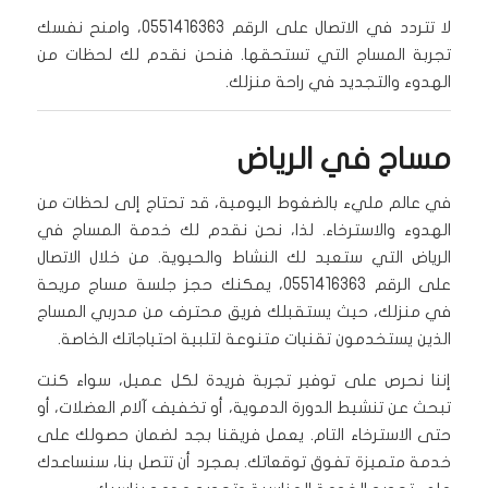
لا تتردد في الاتصال على الرقم 0551416363، وامنح نفسك
تجربة المساج التي تستحقها. فنحن نقدم لك لحظات من
الهدوء والتجديد في راحة منزلك.
مساج في الرياض
في عالم مليء بالضغوط اليومية، قد تحتاج إلى لحظات من
الهدوء والاسترخاء. لذا، نحن نقدم لك خدمة المساج في
الرياض التي ستعيد لك النشاط والحيوية. من خلال الاتصال
على الرقم 0551416363، يمكنك حجز جلسة مساج مريحة
في منزلك، حيث يستقبلك فريق محترف من مدربي المساج
الذين يستخدمون تقنيات متنوعة لتلبية احتياجاتك الخاصة.
إننا نحرص على توفير تجربة فريدة لكل عميل، سواء كنت
تبحث عن تنشيط الدورة الدموية، أو تخفيف آلام العضلات، أو
حتى الاسترخاء التام. يعمل فريقنا بجد لضمان حصولك على
خدمة متميزة تفوق توقعاتك. بمجرد أن تتصل بنا، سنساعدك