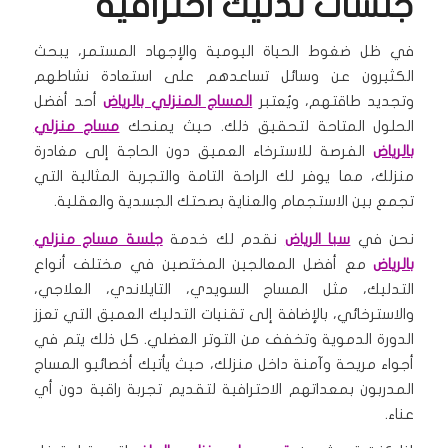
جلسات تدليك احترافية
في ظل ضغوط الحياة اليومية والإجهاد المستمر، يبحث
الكثيرون عن وسائل تساعدهم على استعادة نشاطهم
وتجديد طاقتهم، ويُعتبر
المساج المنزلي بالرياض
أحد أفضل
الحلول المتاحة لتحقيق ذلك. حيث يمنحك
مساج منزلي
بالرياض
الفرصة للاسترخاء العميق دون الحاجة إلى مغادرة
منزلك، مما يوفر لك الراحة التامة والتجربة المثالية التي
تجمع بين الاستجمام والعناية بصحتك الجسدية والعقلية.
نحن في
سبا الرياض
نقدم لك خدمة
جلسة مساج منزلي
بالرياض
مع أفضل المعالجين المختصين في مختلف أنواع
التدليك، مثل المساج السويدي، التايلاندي، العلاجي،
والاسترخائي، بالإضافة إلى تقنيات التدليك العميق التي تعزز
الدورة الدموية وتخفف من التوتر العضلي. كل ذلك يتم في
أجواء مريحة وآمنة داخل منزلك، حيث يأتيك أخصائيو المساج
المدربون بمعداتهم الاحترافية لتقديم تجربة راقية دون أي
عناء.