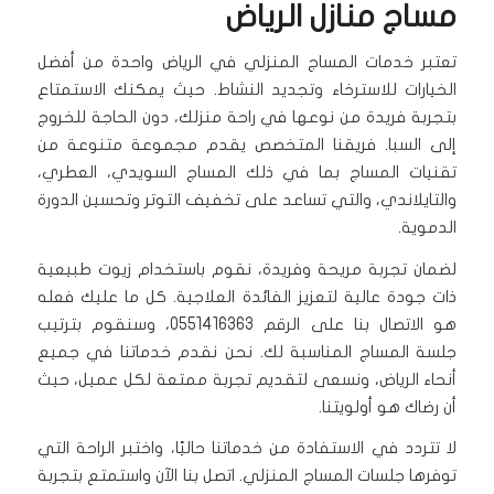
مساج منازل الرياض
تعتبر خدمات المساج المنزلي في الرياض واحدة من أفضل
الخيارات للاسترخاء وتجديد النشاط. حيث يمكنك الاستمتاع
بتجربة فريدة من نوعها في راحة منزلك، دون الحاجة للخروج
إلى السبا. فريقنا المتخصص يقدم مجموعة متنوعة من
تقنيات المساج بما في ذلك المساج السويدي، العطري،
والتايلاندي، والتي تساعد على تخفيف التوتر وتحسين الدورة
الدموية.
لضمان تجربة مريحة وفريدة، نقوم باستخدام زيوت طبيعية
ذات جودة عالية لتعزيز الفائدة العلاجية. كل ما عليك فعله
هو الاتصال بنا على الرقم 0551416363، وسنقوم بترتيب
جلسة المساج المناسبة لك. نحن نقدم خدماتنا في جميع
أنحاء الرياض، ونسعى لتقديم تجربة ممتعة لكل عميل، حيث
أن رضاك هو أولويتنا.
لا تتردد في الاستفادة من خدماتنا حاليًا، واختبر الراحة التي
توفرها جلسات المساج المنزلي. اتصل بنا الآن واستمتع بتجربة