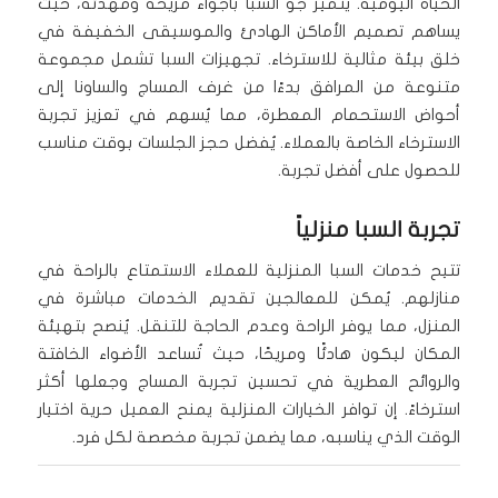
الحياة اليومية. يتميز جو السبا بأجواء مريحة ومهدئة، حيث
يساهم تصميم الأماكن الهادئ والموسيقى الخفيفة في
خلق بيئة مثالية للاسترخاء. تجهيزات السبا تشمل مجموعة
متنوعة من المرافق بدءًا من غرف المساج والساونا إلى
أحواض الاستحمام المعطرة، مما يُسهم في تعزيز تجربة
الاسترخاء الخاصة بالعملاء. يُفضل حجز الجلسات بوقت مناسب
للحصول على أفضل تجربة.
تجربة السبا منزلياً
تتيح خدمات السبا المنزلية للعملاء الاستمتاع بالراحة في
منازلهم. يُمكن للمعالجين تقديم الخدمات مباشرة في
المنزل، مما يوفر الراحة وعدم الحاجة للتنقل. يُنصح بتهيئة
المكان ليكون هادئًا ومريحًا، حيث تُساعد الأضواء الخافتة
والروائح العطرية في تحسين تجربة المساج وجعلها أكثر
استرخاءً. إن توافر الخيارات المنزلية يمنح العميل حرية اختيار
الوقت الذي يناسبه، مما يضمن تجربة مخصصة لكل فرد.