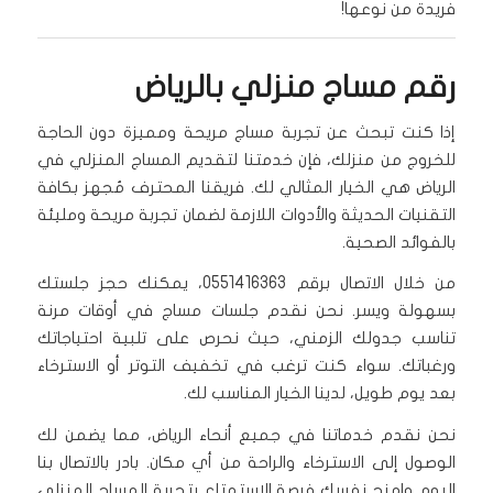
فريدة من نوعها!
رقم مساج منزلي بالرياض
إذا كنت تبحث عن تجربة مساج مريحة ومميزة دون الحاجة
للخروج من منزلك، فإن خدمتنا لتقديم المساج المنزلي في
الرياض هي الخيار المثالي لك. فريقنا المحترف مُجهز بكافة
التقنيات الحديثة والأدوات اللازمة لضمان تجربة مريحة ومليئة
بالفوائد الصحية.
من خلال الاتصال برقم 0551416363، يمكنك حجز جلستك
بسهولة ويسر. نحن نقدم جلسات مساج في أوقات مرنة
تناسب جدولك الزمني، حيث نحرص على تلبية احتياجاتك
ورغباتك. سواء كنت ترغب في تخفيف التوتر أو الاسترخاء
بعد يوم طويل، لدينا الخيار المناسب لك.
نحن نقدم خدماتنا في جميع أنحاء الرياض، مما يضمن لك
الوصول إلى الاسترخاء والراحة من أي مكان. بادر بالاتصال بنا
اليوم وامنح نفسك فرصة الاستمتاع بتجربة المساج المنزلي