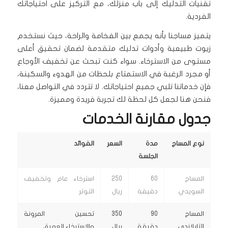
تقنيات التدليك إلى باب منزلك، مع التركيز على احتياجاتك
الفردية.
يتميز مساجنا بأنه يجمع بين الفخامة والراحة، حيث نستخدم
زيوت طبيعية وأدوات تدليك متقدمة لضمان تحقيق أعلى
مستوى من الاسترخاء. سواء كنت تبحث عن تخفيف الأوجاع
أو مجرد الرغبة في الاستمتاع بلحظات من الهدوء والسكينة،
فإن خدماتنا تلبي جميع احتياجاتك. لا تتردد في التواصل معنا،
فنحن هنا لجعل كل لحظة لك تجربة فريدة ومميزة.
جدول مقارنة الخدمات
نوع المساج
مدة
السعر
الفوائد
الجلسة
المساج
60
250
استرخاء عام وتخفيف
السويدي
دقيقة
ريال
التوتر
المساج
90
350
تحسين المرونة
التايلاندي
دقيقة
ريال
والاسترخاء العميق