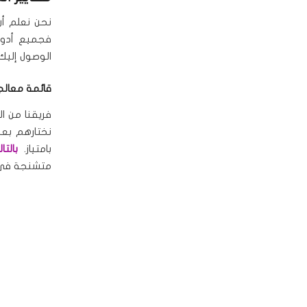
نحن نعلم أ
فجميع أدوا
الوصول إليك
قائمة معالج
فريقنا من ا
نختارهم بعن
بامتياز.
بالتا
متشنجة في