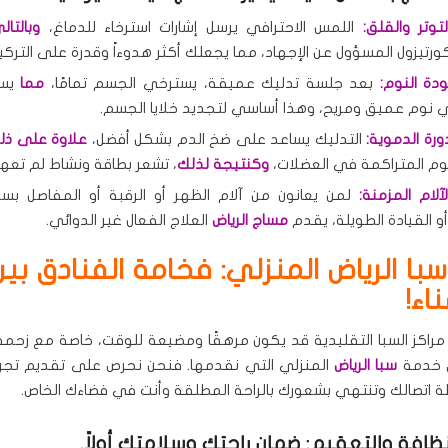
وتر والقلق:
اللمس الاحترافي يرسل إشارات استرخاء للدماغ،
وبالتال
رتيزول المسؤول عن الإجهاد، مما يجعلك أكثر هدوءاً وقدرة على التركيز
ة النوم:
بعد جلسة تدليك عميقة، يسترخي الجسم تمامًا،
مما
يسا
 نوم عميق ومريح، وهذا أساسي لتجديد خلايا الجسم.
ورة الدموية:
التدليك يساعد على ضخ الدم بشكل أفضل،
علاوة على ذل
موم المتراكمة في العضلات،
وكنتيجة لذلك
، تشعر بطاقة ونشاط لم تعه
لام المزمنة:
لمن يعانون من آلام الظهر أو الرقبة أو المفاصل بس
و القيادة الطويلة، يقدم
مساج الرياض
العلاج الفعال غير الدوائي.
با الرياض المنزلي: فخامة الفنادق بين
اء!
مراكز السبا التقليدية قد يكون مرهقًا ومضيعة للوقت، خاصة مع زحمة ا
 خدمة
سبا الرياض
المنزلي التي نقدمها. فنحن نحرص على تقديم تجرب
ة اتصالك وتنتهي بشعورك بالراحة المطلقة وأنت في فضاءك الخاص.
نظافة والتعقيم: ضمان راحتك وسلامتك أولاً.