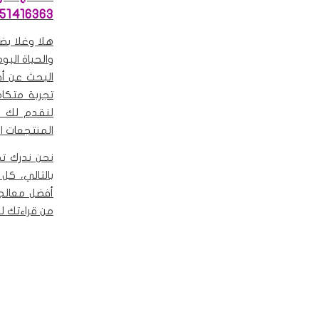
51416363
هلا وغلا بض
والحياة اليو
البحث عن أ
تجربة متكام
لنقدم لك خ
المنتجعات ال
نحن ندرك تم
بالتالي، كل
أفضل معالجي
من قراءتك له