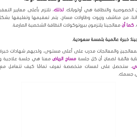
ن الخصوصية والنظافة هي أولوياتك.
لذلك
، نلتزم بأعلى معايير التعقي
تنا، من مناشف وزيوت وطاولات مساج، يتم تعقيمها وتغليفها بشكل
.
كما أن
معالجينا يلتزمون ببروتوكولات النظافة الشخصية الصارمة.
ينا: خبرة عالمية بلمسة سعودية.
لمعالجين والمعالجات مدرب على أعلى مستوى، ولديهم شهادات خبرة 
اية فائقة لضمان أن كل جلسة
مساج الرياض
معنا هي جلسة علاجية و
لي
، ستحصل على لمسات متخصصة تعرف تمامًا كيف تتعامل مع
 جسمك.