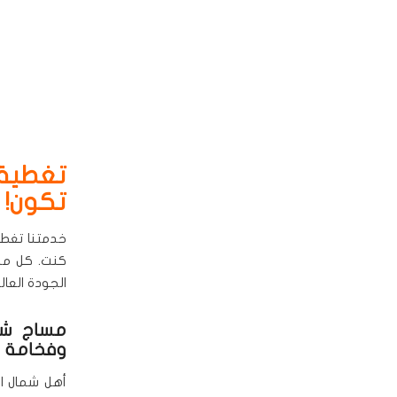
تغطية 
تكون!
خدمتنا تغطي
كنت. كل من
الجودة العالي
مساج شما
وفخامة ل
أهل شمال ال