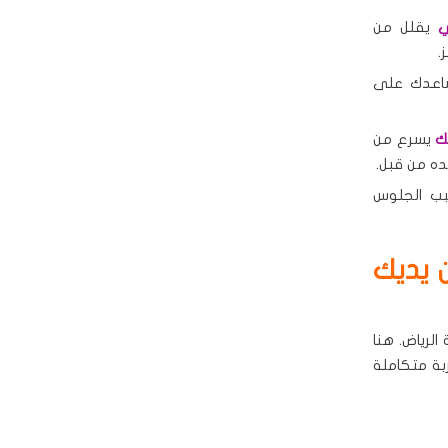
ي
يقلل من
.
عدك على
ك
يسرع من
ده من قبل.
بب الجلوس
 يديك
لرياض. هنا
ة متكاملة