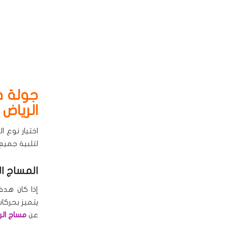
جولة ف
الرياض
اختيار نوع 
لتلبية جميع
المساج ا
إذا كان هدف
يتميز بحركا
عن
مساج الر