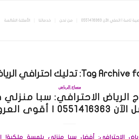
 اتصلي الآن 0551416363
من نحن
خدماتنا
الأسئلة الشائعة
Tag Archive fo
تدليك احترافي الريا
مساج الرياض
 الرياض الاحترافي: سبا منزلي ف
055141636 | أقوى العروض
ياض الاحترافي: أفضل سبا منزلي بلمسة ملكية! ات