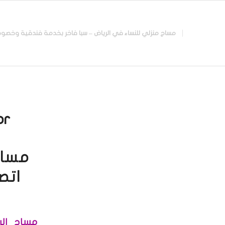
مساج منزلي للنساء في الرياض – سبا فاخر بخدمة فندقية وخصوصية تامة |
r:
مساج
اتصل الآن 3
مساج الر