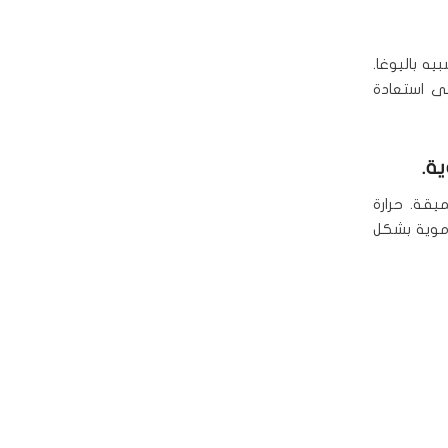
ه باليوغا.
ى استعادة
ة.
يقة. حرارة
دموية بشكل