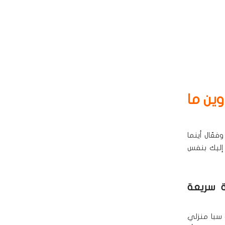
ين ما
عّال أينما
إليك بنفس
ة سريعة
 سبا منزلي