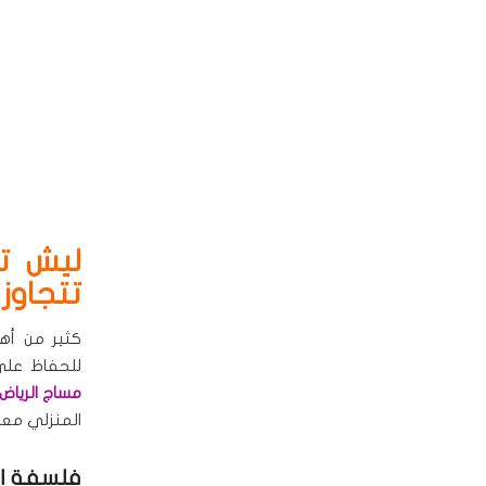
ليش تح
تتجاوز 
كثير من أه
للحفاظ على 
مساج الرياض
المنزلي معنا
فلسفة ال