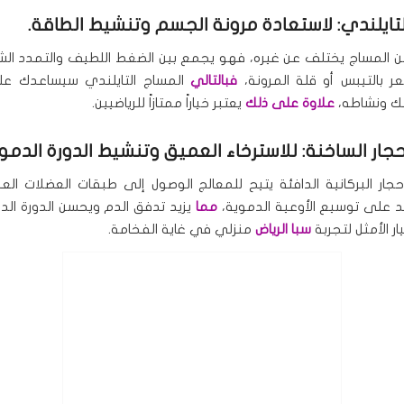
تايلندي: لاستعادة مرونة الجسم وتنشيط الطاقة.
ن المساج يختلف عن غيره، فهو يجمع بين الضغط اللطيف والتمدد الشبي
ر بالتيبس أو قلة المرونة،
فبالتالي
المساج التايلندي سيساعدك عل
ك ونشاطه،
علاوة على ذلك
يعتبر خياراً ممتازاً للرياضيين.
جار الساخنة: للاسترخاء العميق وتنشيط الدورة الدموي
حجار البركانية الدافئة يتيح للمعالج الوصول إلى طبقات العضلات العم
عد على توسيع الأوعية الدموية،
مما
يزيد تدفق الدم ويحسن الدورة ال
يار الأمثل لتجربة
سبا الرياض
منزلي في غاية الفخامة.