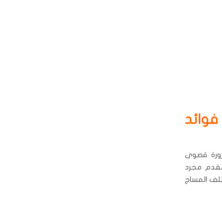
فوائد
رورة قصوى
 نقدم مجرد
لف المساج