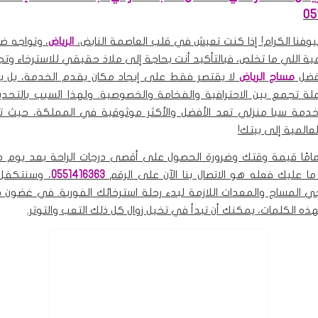
05
يوفنا الكرام! إذا كنت تعيش في قلب العاصمة النابض،
الرياض
، وتواجه ض
مية اللي ما تخلص، فبالتأكيد أنت بحاجة إلى ملاذ حقيقي للاسترخاء وتج
فضل
مساج الرياض
لا يقتصر فقط على إيجاد مكان يقدم الخدمة، بل يت
لة تجمع بين الاحترافية والفخامة والخصوصية. ولهذا السبب بالتحدي
دمة سبا منزلي تعد الأفضل والأكثر موثوقية في المملكة، حيث ت
عالمية إلى بيتك!
امًا قيمة وقتك وضرورة الحصول على أقصى درجات الراحة بعد يوم 
 ما عليك فعله هو الاتصال بنا الآن على الرقم
0551416363
، وسنتكفل
 المساج والمعدات اللازمة لبدء رحلة استرخائك الفورية. في غضون د
ذه الكلمات، يمكنك أن تبدأ في تخيل زوال كل ذلك التعب والتوتر.