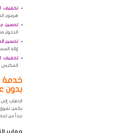
تخفيف الت
هرمون الكو
تحسين جود
الدخول في
تحسين الد
إزالة الس
تخفيف الآ
المكتبي أ
خدمة س
بدون عن
الذهاب إلى 
يكمن تفوق
تبدأ من لحظ
معايير ال