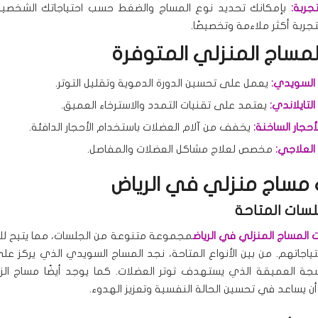
جربة:
بإمكانك تحديد نوع المساج والضغط حسب احتياجاتك الشخصية
جربة أكثر ملاءمة وتخصيصًا.
المساج المنزلي المتوفرة
السويدي:
يعمل على تحسين الدورة الدموية وتقليل التوتر.
لتايلاندي:
يعتمد على تقنيات التمدد والاسترخاء العميق.
أحجار الساخنة:
يخفف من آلام العضلات باستخدام الأحجار الدافئة.
العلاجي:
مخصص لعلاج مشاكل العضلات والمفاصل.
مساج منزلي في الرياض
لسات المتاحة
المساج المنزلي في الرياض
مجموعة متنوعة من الجلسات، مما يتيح للعم
ياجاتهم. من بين الأنواع المتاحة، نجد المساج السويدي الذي يركز على
جة العميقة الذي يستهدف توتر العضلات. كما يوجد أيضًا مساج ال
ن يساعد في تحسين الحالة النفسية وتعزيز الهدوء.