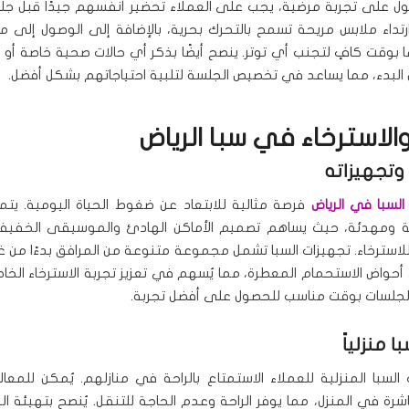
ل على تجربة مرضية، يجب على العملاء تحضير أنفسهم جيدًا قبل جل
تداء ملابس مريحة تسمح بالتحرك بحرية، بالإضافة إلى الوصول إلى م
بوقت كافٍ لتجنب أي توتر. ينصح أيضًا بذكر أي حالات صحية خاصة أو م
 البدء، مما يساعد في تخصيص الجلسة لتلبية احتياجاتهم بشكل أفضل.
والاسترخاء في سبا الرياض
وتجهيزاته
 السبا في الرياض
فرصة مثالية للابتعاد عن ضغوط الحياة اليومية. يتمي
حة ومهدئة، حيث يساهم تصميم الأماكن الهادئ والموسيقى الخفي
 للاسترخاء. تجهيزات السبا تشمل مجموعة متنوعة من المرافق بدءًا من 
 أحواض الاستحمام المعطرة، مما يُسهم في تعزيز تجربة الاسترخاء الخاص
لجلسات بوقت مناسب للحصول على أفضل تجربة.
ا منزلياً
السبا المنزلية للعملاء الاستمتاع بالراحة في منازلهم. يُمكن للمعا
شرة في المنزل، مما يوفر الراحة وعدم الحاجة للتنقل. يُنصح بتهيئة ال