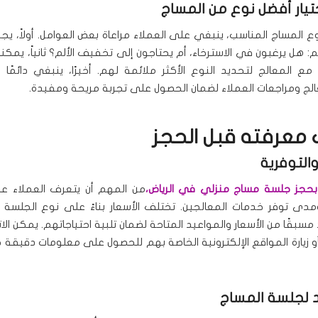
تيار أفضل نوع من المساج
وع المساج المناسب، ينبغي على العملاء مراعاة بعض العوامل. أولاً، يج
 هل يرغبون في الاسترخاء، أم يحتاجون إلى تخفيف الألم؟ ثانياً، يمك
مع المعالج لتحديد النوع الأكثر ملائمة لهم. أخيرًا، ينبغي دائمًا إ
الج ومراجعات العملاء لضمان الحصول على تجربة مريحة ومفيدة.
 معرفته قبل الحجز
التوفرية
 بحجز جلسة مساج منزلي في الرياض،
من المهم أن يتعرف العملاء عل
دى توفر خدمات المعالجين. تختلف الأسعار بناءً على نوع الجلسة و
مسبقًا من الأسعار والمواعيد المتاحة لضمان تلبية احتياجاتهم. يمكن الا
أو زيارة المواقع الإلكترونية الخاصة بهم للحصول على معلومات دقيقة 
د لجلسة المساج