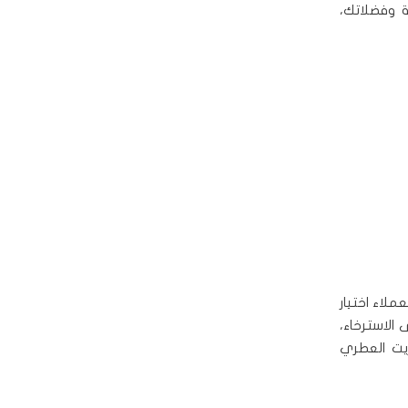
 وفضلاتك،
لاء اختيار
 الاسترخاء،
زيت العطري