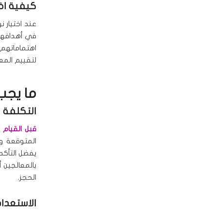
كيفية اخ
عند اختيار ن
في أهدافهم:
اهتماماتهم 
لتقييم المع
ما يجب
التكلفة و
قبل القيام
المتوقعة وم
يفضل التأكد 
بالمعالجين 
الحجز.
الاستعدا