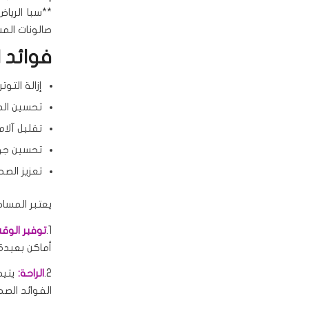
**سبا الريا
صالونات الم
فوائد 
إزالة التو
تحسين الدو
تقليل آلا
تحسين جودة
تعزيز الصح
يعتبر المساج 
1.
توفير الوقت
أماكن بعيدة.
2.
الراحة:
يتيح
الفوائد الصح