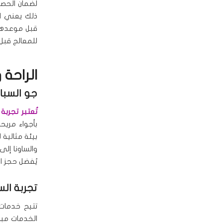
لضمان الحصو
ذلك يعني ار
قبل موعدها 
للمعالج قبل
الراحة 
جو السبا 
تُعتبر تجربة
بأجواء مري
بيئة مثالية
والساونا إلى
يُفضل حجز ا
تجربة السب
تتيح خدمات 
الخدمات مبا