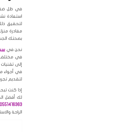
في ظل ضغوط
استعادة نش
لتحقيق ذل
مغادرة منزلك
بصحتك الجسد
نحن في
سبا
في مختلف أن
إلى تقنيات 
في أجواء مر
لتقديم تجربة
إذا كنت تب
لك أفضل الخ
0551416363
الراحة والاس