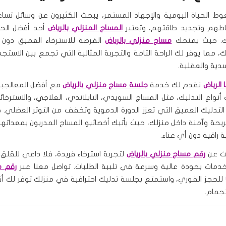
 الحياة اليومية والإجهاد المستمر، يبحث الكثيرون عن وسائل تس
اطهم وتجديد طاقتهم، ويُعتبر
المساج المنزلي بالرياض
أحد أفضل الحل
ك. حيث يمنحك
مساج منزلي بالرياض
الفرصة للاسترخاء العميق دون 
، مما يوفر لك الراحة التامة والتجربة المثالية التي تجمع بين الاستجم
ية والعقلية.
 الرياض
نقدم لك خدمة
جلسة مساج منزلي بالرياض
مع أفضل المعالجين
واع التدليك، مثل المساج السويدي، التايلاندي، العلاجي، والاسترخائي
التدليك العميق التي تعزز الدورة الدموية وتخفف من التوتر العضلي. 
يحة وآمنة داخل منزلك، حيث يأتيك أخصائيو المساج المدربون بمعداتهم 
 راقية دون أي عناء.
حث عن
رقم مساج منزلي بالرياض
لتجربة استرخاء فريدة، فلا داعي للقلق،
دمات بجودة عالية وسرعة في تلبية الطلبات. تواصل معنا عبر
رقم م
للحجز الفوري، واستمتع بجلسة تدليك احترافية في منزلك توفر لك 
تجمام.