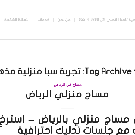
 اتصلي الآن 0551416363
من نحن
خدماتنا
الأسئلة الشائعة
Tag Archive f
تجربة سبا منزلية مذه
مساج في الرياض
مساج منزلي الرياض
مساج منزلي بالرياض – استرخ
 مع جلسات تدليك احترافية