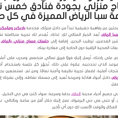
 منزلي بجودة فنادق خمس 
ة سبا الرياض المميزة في كل 
تبحثين عن رفاهية حقيقية تبدأ من داخل منزلك، فخدمة
باديكير ومانيكي
با الرياض
تُعد الخيار المثالي لكِ. لذلك، نُقدم لك تجربة متكاملة تش
قشير القدمين، ترطيب اليدين، إضافة إلى
جلسات مساج منزلي بالرياض
ت
عات الصحية الراقية دون الحاجة إلى مغادرة بيتك.
حرص على راحتك، نُرسل إليكِ فورًا فريق نسائي متخصص ومدرب على أ
وعد الذي تحددينه. علاوة على ذلك، نُجهّز كل جلسة باستخدام أد
ات أصلية، لضمان تجربة نظيفة وآمنة تمامًا. ومن ثم، تستمتعين ب
ياض
داخل أجواء هادئة ومريحة تُعيد إلى جسمك نشاطه، وإلى بشرتك إش
نقل.
غطي جميع أحياء مدينة
الرياض
بدقة وسرعة، سواء كنتِ في حي النخيل، أو
، أو حتى في حي اليرموك، نصل إليك خلال أقل من ساعة. وبالتالي،
مكان والوقت الأنسب لكِ دون أي تأخير.