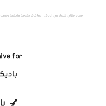
مساج منزلي للنساء في الرياض – سبا فاخر بخدمة فندقية وخصوصية تامة |
ive for:
باديك
💅 با