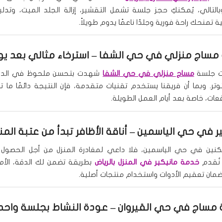
 وبالتالي، يُمكنكِ حجز جلسة تشمل التقشير، إزالة الجلد الميت، وتدل
 تمنحك راحة فورية وجلدًا ناعمًا يدوم طويلاً.
مساج منزلي في حي الشفا
– استرخاء مثالي بعد ي
ت جلسة
مساج منزلي في حي الشفا
شهدت بتحسن ملحوظ في الدور
تر. وبما أن فريقنا يستخدم تقنيات متقدمة، فإن النتيجة دائمًا ما ت
ات، خاصة بعد أيام العمل الطويلة.
ير في حي الياسمين
– أناقة الأظافر تبدأ من عتبة المن
سكنين في حي الياسمين، فلا داعي لمغادرة المنزل من أجل الحصول 
 نُقدم
خدمة مانيكير في المنزل بالرياض
بطريقة تضمن لك الدقة، الأمان
 ضمان تعقيم الأدوات واستخدام منتجات أصلية.
مساج في حي القيروان
– عودة النشاط بجلسة واح