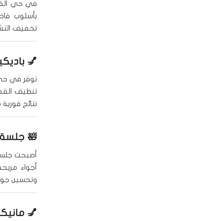
في حي القي
بأسلوب فاخر
تخفيف التش
💅
باديكي
نوفر في حي
تنظيف القدم
نتائج فورية 
🛀
جلسة 
أصبحت جلس
أجواء مريحة
وتحسين جودة
💅 مانيك