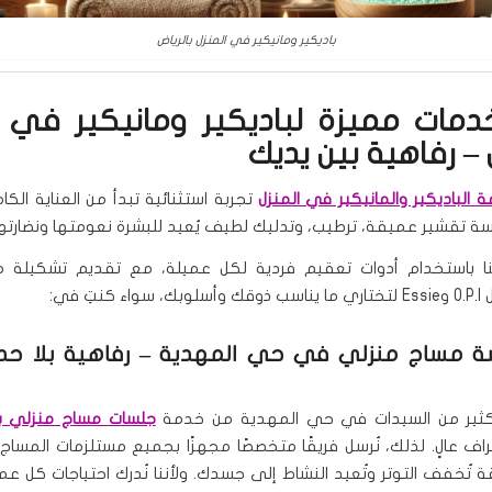
باديكير ومانيكير في المنزل بالرياض
 خدمات مميزة لباديكير ومانيكير في ا
 – رفاهية بين يديك
 الباديكير والمانيكير في المنزل
تجربة استثنائية تبدأ من العناية الكامل
ة تقشير عميقة، ترطيب، وتدليك لطيف يُعيد للبشرة نعومتها ونضارتها
ا باستخدام أدوات تعقيم فردية لكل عميلة، مع تقديم تشكيلة من
كنتِ في:
ة مساج منزلي في حي المهدية
– رفاهية بلا حد
كثير من السيدات في حي المهدية من خدمة
جلسات مساج منزلي با
راف عالٍ. لذلك، نُرسل فريقًا متخصصًا مجهزًا بجميع مستلزمات المساج
تُخفف التوتر وتُعيد النشاط إلى جسدك. ولأننا نُدرك احتياجات كل عم