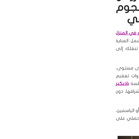
نجوم
حي
ر في المنزل
مل العناية
نقلك إلى
على مستوى،
وات تعقيم
جلسة
باديكير
راقها، دون
 الياسمين،
 تحصلي على