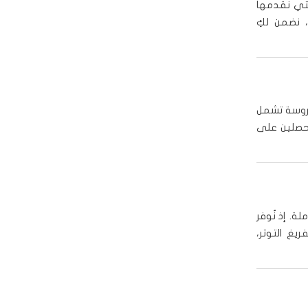
تي نقدمها
، نضمن لكِ
روسة تشمل
تحصلين على
لة. إذ نُوفر
يغ التوتر،