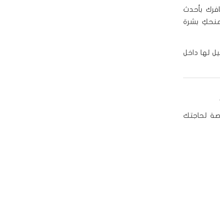
افرك بأحدث
يمنحكِ بشرة
يل لها داخل
صة لحاجتك