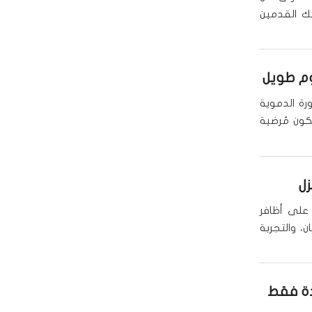
يك القدمين
وم طويل
ة الدموية
كون مُرضية
زل
على أظافر
، والتجربة
دة فقط