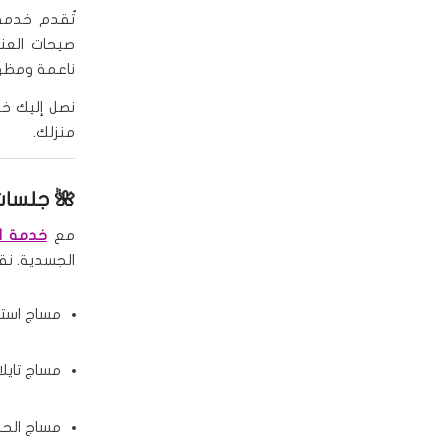
تُقدم خدم
صيحات العناي
ناعمة ومظهرًا
نصل إليك خلال أقل من 0
منزلك.
🌺
جلسات 
مع
خدمة ال
الجسدية. نق
مساج استر
مساج تايلا
مساج الحج