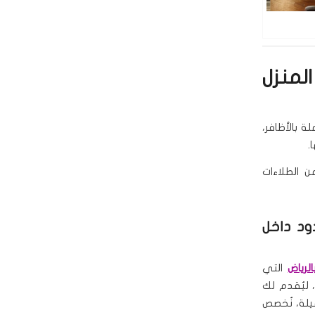
لمنزل
ة بالأظافر،
.
 الطلاءات
ود داخل
لرياض
التي
، ليُقدم لك
يلة، نُخصص