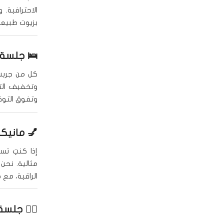
الاحترافية.
بزيوت طبيعية
🛌
جلسة 
كل من جرب
وتخفيف التو
وتفوق التوقع
💅
مانيك
إذا كنتِ ت
مثالية. نحن
الراقية، مع
🧖‍♀️
جلسة 