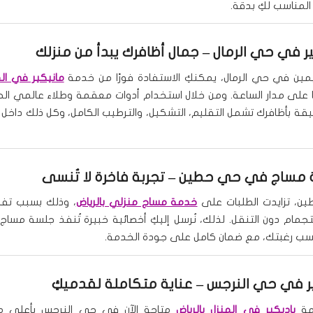
المناسب لكِ بدقة.
ر في حي الرمال
– جمال أظافرك يبدأ من منزلك
يمين في حي الرمال، يمكنكِ الاستفادة فورًا من خدمة
مانيكير في الم
 على مدار الساعة. ومن خلال استخدام أدوات معقمة وطلاء عالمي الج
يقة بأظافرك تشمل التقليم، التشكيل، والترطيب الكامل، وكل ذلك داخل 
 مساج في حي حطين
– تجربة فاخرة لا تُنسى
، تزايدت الطلبات على
خدمة مساج منزلي بالرياض
، وذلك بسبب تفض
تجمام دون التنقل. لذلك، نُرسل إليكِ أخصائية خبيرة تُنفذ جلسة مساج 
سب رغبتك، مع ضمان كامل على جودة الخدمة.
ير في حي النرجس
– عناية متكاملة لقدميكِ
مة
باديكير في المنزل بالرياض
متاحة الآن في حي النرجس بأعلى 