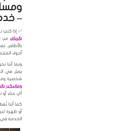
ومساج
– خدم
✅ إذا كنتِ 
بالرياض
من
س
بالأظافر، ت
أجواء المنتج
وبما أننا ن
يصل في الم
شخصية ومنتج
ومانيكير بالر
أي عناء أو ت
كما أننا نُ
أو ظهرة لبن
الخدمة في ال