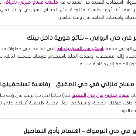
روان، استفادت العديد من السيدات من
جلسات مساج منزلي بالرياض
ال
. وبما أننا نُوفر جلسات متنوعة مثل المساج السويدي والتايلاندي
نجات واستعادة الطاقة في وقت قياسي.
ر في حي الروابي
– نتائج فورية داخل بيتك
 الروابي خدمة
باديكير في المنزل بالرياض
التي تعتمد على خطوات مد
ين، إزالة التشققات، وتغذية الجلد باستخدام كريمات علاجية. لذلك، 
دون الحاجة إلى مغادرة منزلك.
مساج منزلي في حي العقيق
– رفاهية تستحقينها
ات
مساج منزلي في حي العقيق
خيارًا مثاليًا لكل من ترغب في راحة شام
 داخل غرفتك الخاصة، ونستخدم زيوتًا عطرية طبيعية تُساعد على تفر
 النوم.
ير في حي اليرموك – اهتمام بأدق التفاصيل