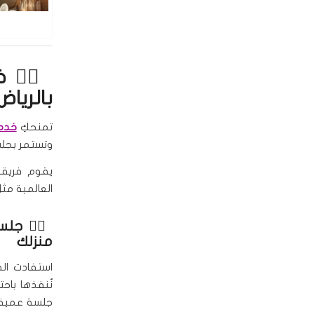
🧖‍♀️
بالرياض
تمنحكِ
خدمة
وتستمر بجلس
يقوم فريقن
العالمية مثل O.P.I وEssie لتختاري ما يناسب ذوقك وأسلوبك، سواء 
🧖‍♀️
جلس
منزلك
استفادت ال
نُنفذها باحت
جلسة عميقة 