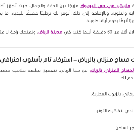
ة
مانيكير في حي اليرموك
مزيجًا بين الدقة والجمال، حيث نُجهّز أظ
ة والتلوين. وبالإضافة إلى ذلك، نُوفر لكِ ترطيبًا عميقًا لليدين، ما 
 أنيقًا يدوم أيامًا طويلة.
6 دقيقة أينما كنتِ في
مدينة الرياض
، ونمنحكِ راحة لا مث
مساج منزلي بالرياض
– استرخاء تام بأسلوب احترافي
مساج المنزلي بالرياض
من سبا الرياض، تنعمين بجلسة علاجية مخص
دم لك:
خائي بالزيوت العطرية.
ندي لتفكيك التوتر.
ر الساخن.