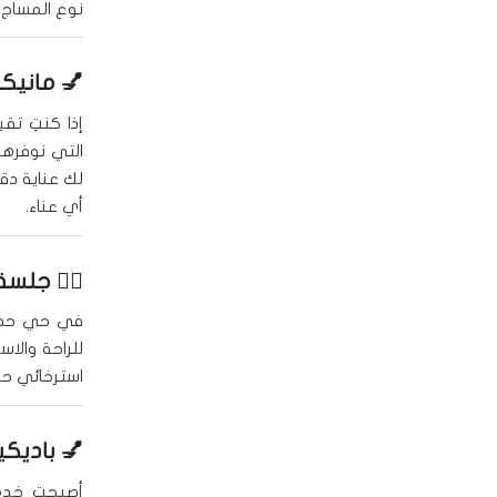
نوع المساج 
💅
مانيكي
إذا كنتِ تق
التي نوفرها
لك عناية دق
أي عناء.
🧘‍♀️
جلسة
في حي حطين
للراحة والاس
استرخائي ح
💅
باديك
أصبحت خد