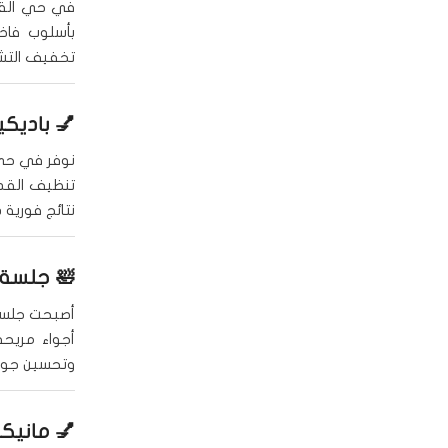
في حي القي
بأسلوب فاخر
تخفيف التش
💅
باديكي
نوفر في حي
تنظيف القدم
نتائج فورية 
🛀
جلسة 
أصبحت جلس
أجواء مريحة
وتحسين جودة
💅 مانيك