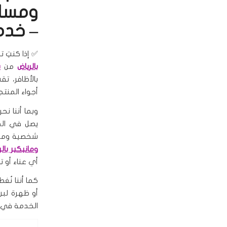
ومساج
– خدم
✅ إذا كنتِ 
بالرياض
من
س
بالأظافر، ت
أجواء المنتج
وبما أننا ن
يصل في الم
شخصية ومنتج
ومانيكير بالر
أي عناء أو ت
كما أننا نُ
أو ظهرة لبن
الخدمة في ال