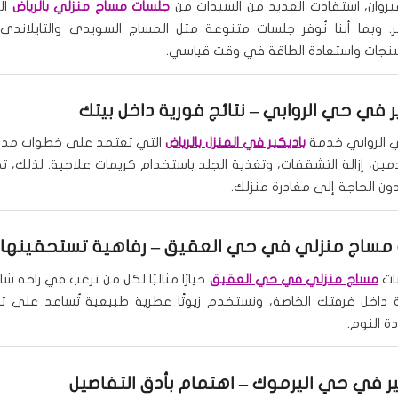
روان، استفادت العديد من السيدات من
جلسات مساج منزلي بالرياض
ال
. وبما أننا نُوفر جلسات متنوعة مثل المساج السويدي والتايلاندي
نجات واستعادة الطاقة في وقت قياسي.
ر في حي الروابي
– نتائج فورية داخل بيتك
 الروابي خدمة
باديكير في المنزل بالرياض
التي تعتمد على خطوات مد
ين، إزالة التشققات، وتغذية الجلد باستخدام كريمات علاجية. لذلك، 
دون الحاجة إلى مغادرة منزلك.
مساج منزلي في حي العقيق
– رفاهية تستحقينها
ات
مساج منزلي في حي العقيق
خيارًا مثاليًا لكل من ترغب في راحة شام
 داخل غرفتك الخاصة، ونستخدم زيوتًا عطرية طبيعية تُساعد على تفر
 النوم.
ير في حي اليرموك – اهتمام بأدق التفاصيل