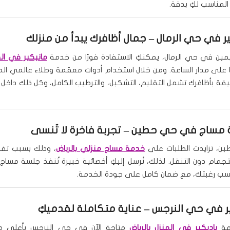
المناسب لكِ بدقة.
ر في حي الرمال
– جمال أظافرك يبدأ من منزلك
يمين في حي الرمال، يمكنكِ الاستفادة فورًا من خدمة
مانيكير في الم
 على مدار الساعة. ومن خلال استخدام أدوات معقمة وطلاء عالمي الج
يقة بأظافرك تشمل التقليم، التشكيل، والترطيب الكامل، وكل ذلك داخل 
 مساج في حي حطين
– تجربة فاخرة لا تُنسى
، تزايدت الطلبات على
خدمة مساج منزلي بالرياض
، وذلك بسبب تفض
تجمام دون التنقل. لذلك، نُرسل إليكِ أخصائية خبيرة تُنفذ جلسة مساج 
سب رغبتك، مع ضمان كامل على جودة الخدمة.
ير في حي النرجس
– عناية متكاملة لقدميكِ
مة
باديكير في المنزل بالرياض
متاحة الآن في حي النرجس بأعلى 