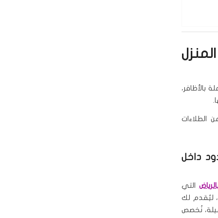
لمنزل
ة بالأظافر،
.
 الطلاءات
ود داخل
لرياض
التي
، ليُقدم لك
يلة، نُخصص