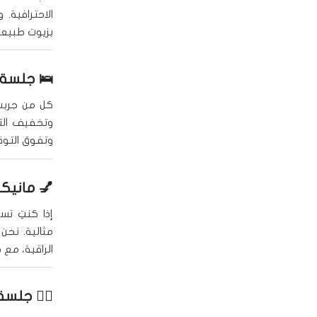
الاحترافية.
بزيوت طبيعية
🛌
جلسة 
كل من جرب
وتخفيف التو
وتفوق التوقع
💅
مانيك
إذا كنتِ ت
مثالية. نحن
الراقية، مع
🧖‍♀️
جلسة 