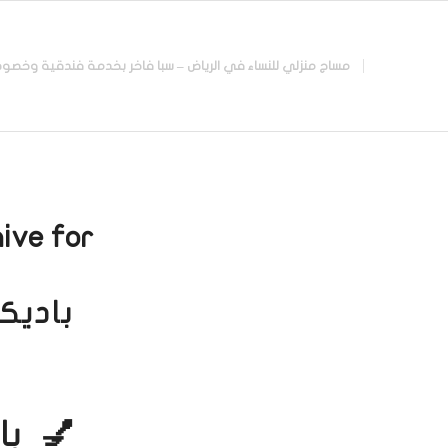
مساج منزلي للنساء في الرياض – سبا فاخر بخدمة فندقية وخصوصية تامة |
ive for:
باديك
💅 با