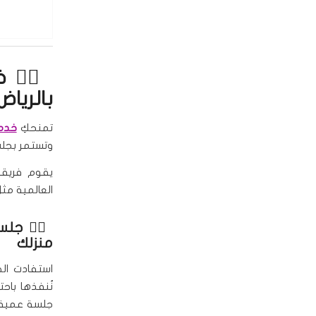
🧖‍♀️
بالرياض
تمنحكِ
خدمة
وتستمر بجلس
يقوم فريقن
العالمية مثل O.P.I وEssie لتختاري ما يناسب ذوقك وأسلوبك، سواء 
🧖‍♀️
جلس
منزلك
استفادت ال
نُنفذها باحت
جلسة عميقة 