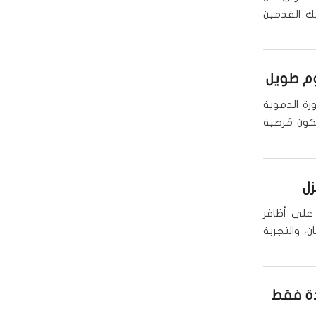
يك القدمين
وم طويل
ة الدموية
كون مُرضية
زل
على أظافر
، والتجربة
دة فقط