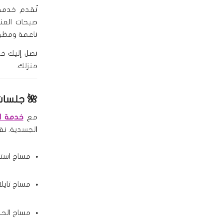
تُقدم خدم
صيحات العناي
ناعمة ومظهرًا
نصل إليك خلال أقل من 0
منزلك.
🌺
جلسات 
مع
خدمة ال
الجسدية. نق
مساج استر
مساج تايلا
مساج الحج