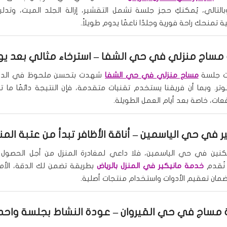
 وبالتالي، يُمكنكِ حجز جلسة تشمل التقشير، إزالة الجلد الميت، وتدل
 تمنحك راحة فورية وجلدًا ناعمًا يدوم طويلاً.
مساج منزلي في حي الشفا
– استرخاء مثالي بعد ي
ت جلسة
مساج منزلي في حي الشفا
شهدت بتحسن ملحوظ في الدور
تر. وبما أن فريقنا يستخدم تقنيات متقدمة، فإن النتيجة دائمًا ما ت
ات، خاصة بعد أيام العمل الطويلة.
ير في حي الياسمين
– أناقة الأظافر تبدأ من عتبة المن
سكنين في حي الياسمين، فلا داعي لمغادرة المنزل من أجل الحصول 
 نُقدم
خدمة مانيكير في المنزل بالرياض
بطريقة تضمن لك الدقة، الأمان
 ضمان تعقيم الأدوات واستخدام منتجات أصلية.
مساج في حي القيروان
– عودة النشاط بجلسة واح