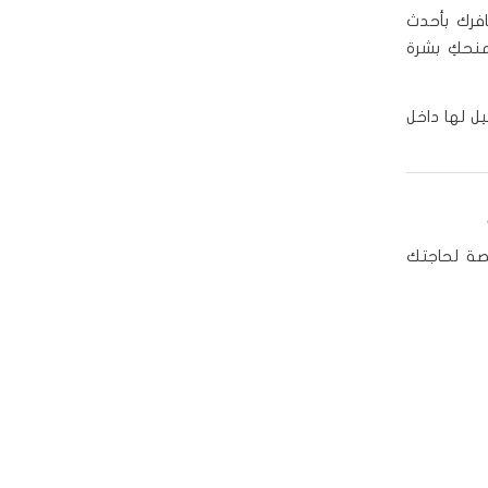
افرك بأحدث
يمنحكِ بشرة
يل لها داخل
صة لحاجتك