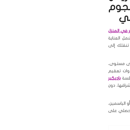
نجوم
حي
ر في المنزل
مل العناية
نقلك إلى
على مستوى،
وات تعقيم
جلسة
باديكير
راقها، دون
 الياسمين،
 تحصلي على