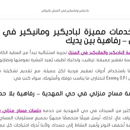
باديكير ومانيكير في المنزل بالرياض
 خدمات مميزة لباديكير ومانيكير في ا
 – رفاهية بين يديك
 الباديكير والمانيكير في المنزل
تجربة استثنائية تبدأ من العناية الكامل
ة تقشير عميقة، ترطيب، وتدليك لطيف يُعيد للبشرة نعومتها ونضارتها
ا باستخدام أدوات تعقيم فردية لكل عميلة، مع تقديم تشكيلة من
كنتِ في:
ة مساج منزلي في حي المهدية
– رفاهية بلا حد
كثير من السيدات في حي المهدية من خدمة
جلسات مساج منزلي با
راف عالٍ. لذلك، نُرسل فريقًا متخصصًا مجهزًا بجميع مستلزمات المساج
تُخفف التوتر وتُعيد النشاط إلى جسدك. ولأننا نُدرك احتياجات كل عم