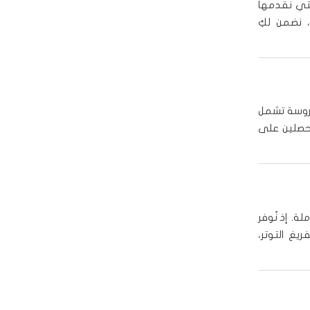
تي نقدمها
، نضمن لكِ
روسة تشمل
تحصلين على
لة. إذ نُوفر
يغ التوتر،