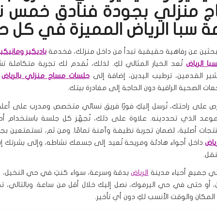
 منزلي بجودة فنادق خمس 
ة سبا الرياض المميزة في كل 
تبحثين عن رفاهية حقيقية تبدأ من داخل منزلك، فخدمة
باديكير ومانيكي
با الرياض
تُعد الخيار المثالي لكِ. لذلك، نُقدم لك تجربة متكاملة تش
قشير القدمين، ترطيب اليدين، إضافة إلى
جلسات مساج منزلي بالرياض
ت
عات الصحية الراقية دون الحاجة إلى مغادرة بيتك.
حرص على راحتك، نُرسل إليكِ فورًا فريق نسائي متخصص ومدرب على أ
وعد الذي تحددينه. علاوة على ذلك، نُجهّز كل جلسة باستخدام أد
ات أصلية، لضمان تجربة نظيفة وآمنة تمامًا. ومن ثم، تستمتعين ب
ياض
داخل أجواء هادئة ومريحة تُعيد إلى جسمك نشاطه، وإلى بشرتك إش
نقل.
غطي جميع أحياء مدينة
الرياض
بدقة وسرعة، سواء كنتِ في حي النخيل، أو
، أو حتى في حي اليرموك، نصل إليك خلال أقل من ساعة. وبالتالي،
مكان والوقت الأنسب لكِ دون أي تأخير.