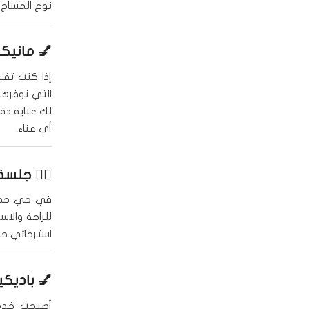
نوع المساج 
💅
مانيكي
إذا كنتِ تق
التي نوفرها
لك عناية دق
أي عناء.
🧘‍♀️
جلسة
في حي حطين
للراحة والاس
استرخائي ح
💅
باديك
أصبحت خد