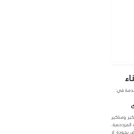
اء
خدمة في:
ك
ير ومناكير
 المزدحمة،
اض بجودة لا