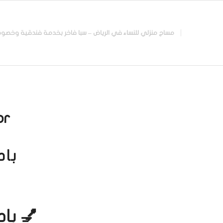
مساج منزلي للنساء في الرياض – سبا فاخر بخدمة فندقية وخصوصية تامة |
r:
باد
💅 باد