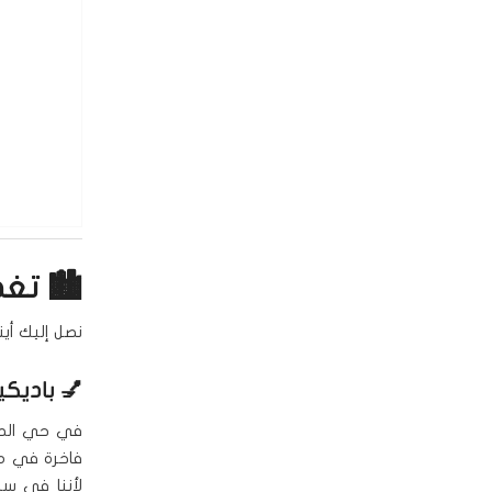
🏙️ تغط
نصل إليك أين
💅
باديكي
في حي الصحا
فاخرة في من
لأننا في سبا