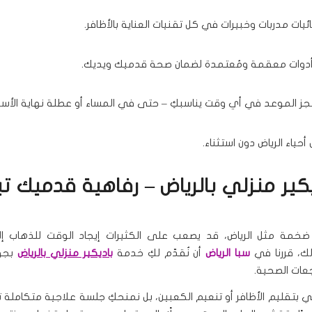
ئيات مدربات وخبيرات في كل تقنيات العناية بالأظافر.
دوات معقمة ومُعتمدة لضمان صحة قدميك ويديك.
حجز الموعد في أي وقت يناسبكِ – حتى في المساء أو عطلة نهاية الأسب
ياء الرياض دون استثناء.
يكير منزلي بالرياض – رفاهية قدميك تب
خمة مثل الرياض، قد يصعب على الكثيرات إيجاد الوقت للذهاب إل
لك، قررنا في
سبا الرياض
أن نُقدّم لكِ خدمة
باديكير منزلي بالرياض
بجو
عات الصحية.
ي بتقليم الأظافر أو تنعيم الكعبين، بل نمنحكِ جلسة علاجية متكاملة ت