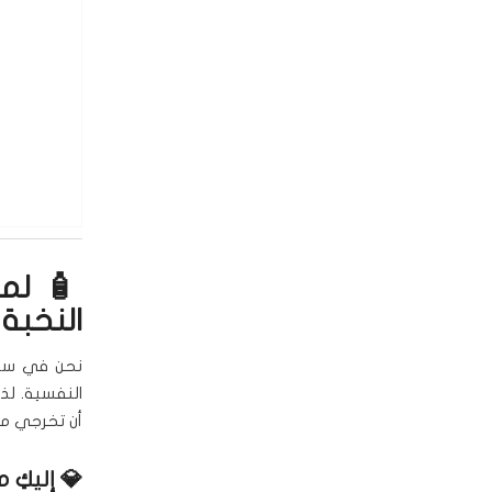
النخبة
نحن في سبا ا
النفسية. لذ
أن تخرجي من
💎 إليكِ ما