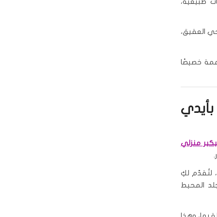
ات طبيعية،
حي العقيق،
ة خصيصًا
بأيدي
يكير منزلي
.
لمية معتمدة، لتُقدّم لكِ
جلد المحيط
ة بها، وهذا