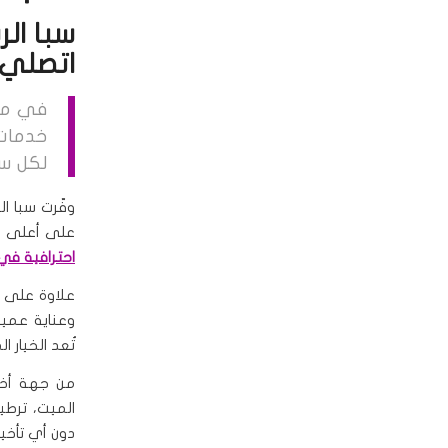
سبا ال
اتصلي الآن 63
في مد
خدما
لكل سي
وفّرت سبا ا
على أعلى م
احترافية في 
علاوة على ذ
وعناية عميقة
تُعد الخيار 
من جهة أخر
الميت، ترطي
دون أي تأخي