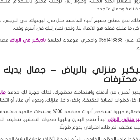
ورًا بتقشير الجلد الميت، وصولًا إلى ترطيب عميق باستخدام منتج
ة تامة وجمال متجدد.
لك، نحن نغطي جميع أحياء العاصمة مثل حي اليرموك، حي النرجس، 
كل ما عليكِ فعله هو الاتصال بنا، ونحن نصل إليكِ في أسرع وقت.
0 واحجزي موعدك لجلسة
باديكير في الرياض
مصمم
ِ.
يكير منزلي بالرياض – جمال يديك 
 محترفات
يدين تُعبران عن أناقتكِ واهتمامك بمظهرك، لذلك جهزنا لكِ خدمة
مان
ل خطوات العناية الدقيقة، ولكن داخل منزلك، وبدون أي عناء أو انتظار
نُرسل إليكِ أخصائية خبيرة تستخدم أدوات معقمة 100% ومنتجات عا
ر منزلي الرياض
تبدأ بنقع اليدين وتليها خطوات التقشير، تنظيف ال
طيب مكثف، ثم طلاء احترافي يدوم طويلًا.
فقط على المظهر الخارجي، بل نُعزز صحة الأظافر ونضارة البشرة المحيط