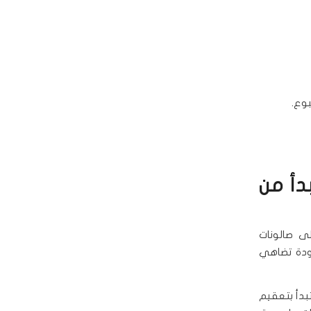
وع.
دأ من
ى صالونات
دة تضاهي
بدأ بتعقيم