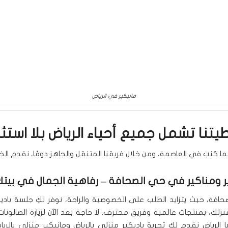
مانيكير في الرياض
يتنا تشمل جميع أحياء الرياض بلا استثن
ما كنتِ في العاصمة، ومن خلال فريقنا المتنقل والجاهز دومًا، نقدم ال
ر ومناكير في حي الصحافة
– رفاهية الجمال في بيت
فة، حيث يتزايد الطلب على الخصوصية والراحة، نوفر لكِ جلسة باديك
زلك، بمنتجات عالمية وفريق محترف. لا حاجة بعد الآن لزيارة الصالونات
 الرياض نقدم لكِ تجربة باديكير منزلي بالرياض ومانيكير منزلي بالري