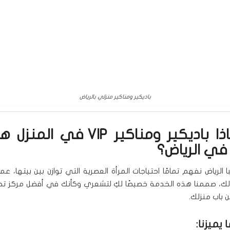
باديكير ومناكير منزلي بالرياض
🧴 لماذا باديكير ومناكير VIP في 
 في الرياض؟
لرياض نفهم تمامًا احتياجات المرأة العصرية التي توازن بين بيتها، عمل
لك، صممنا هذه الخدمة خصيصًا لكِ لتشعري وكأنك في أفضل مركز ت
 باب منزلك.
 يميزنا: