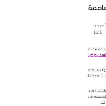
عاصمة
 أصبحت
الأمثل
ترفة مدربة
سة باديكير
وات علاجية
 أن خدماتنا
شير الجلد
العاصمة من
بن.