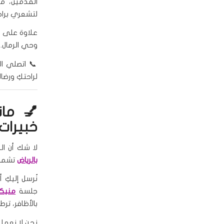
القدمين، مر
لتشعري براح
علاوة على ذ
وحي الرمال. 
📞 اتصلي الآن على 551416363
لراحتكِ ورضاك
💅 مان
خبيرات
لا شك أن ال
بالرياض
تشمل ك
جلسة
منيكي
بالأظافر، تر
نحن لا نعمل 