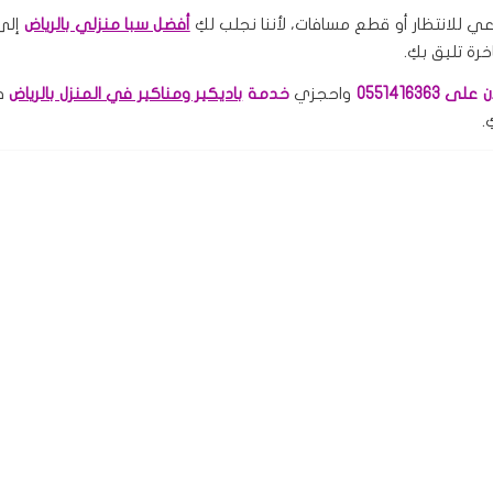
داعي للانتظار أو قطع مسافات، لأننا نجلب لكِ
أفضل سبا منزلي بالرياض
إلى 
رة تليق بكِ.
 0551416363
واحجزي
خدمة
باديكير ومناكير في المنزل بالرياض
في
.