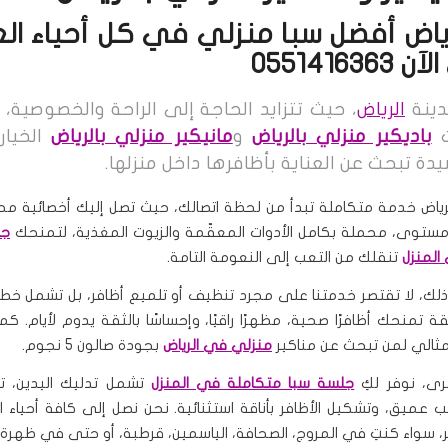
رياض أفضل سبا منزلي في كل أحياء ال
05514163
ينة
الرياض
، حيث تتزايد الحاجة إلى الراحة والخصوصية،
ت
باديكير منزلي بالرياض
و
مانيكير منزلي بالرياض
الخيار 
دة تبحث عن العناية بأظافرها داخل منزلها.
لرياض خدمة متكاملة تبدأ من لحظة اتصالك، حيث تصل إليك أخصائية مح
ستوى، محملة بكامل الأدوات المعقّمة والزيوت المغذية، لتمنحك
جل
المنزل
تنقلك من التعب إلى النعومة التامة.
لك، لا تقتصر خدمتنا على مجرد تنظيف أو تلميع أظافر، بل تشمل خط
 تمنحك أظافرًا صحية، مظهرًا راقيًا، وإحساسًا بالثقة يدوم لأيام. كما
المثالي لمن تبحث عن مناكير
منزلي في الرياض
بجودة صالون 5 نجوم.
ى، نوفر لكِ
جلسة سبا متكاملة في المنزل
تشمل تدليك اليدين، تق
ب عميق، وتشكيل الأظافر بأناقة استثنائية. نحن نصل إلى كافة أحياء 
ر، سواء كنتِ في المروج، الصحافة، الياسمين، قرطبة، أو حتى في ظهرة ل