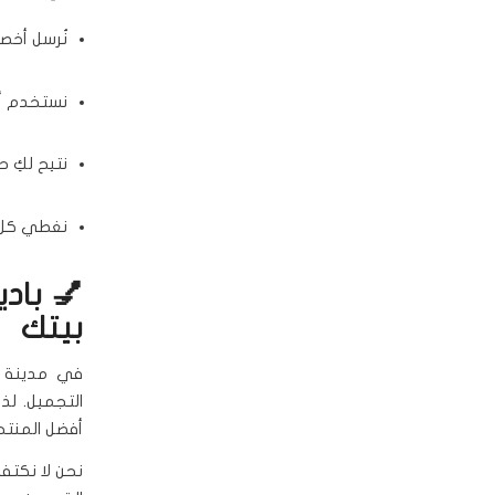
نُرسل أخصا
نستخدم أ
نتيح لكِ 
نغطي كل أح
💅 باد
بيتك
في مدينة ض
التجميل. لذ
أفضل المنتج
نحن لا نكتف