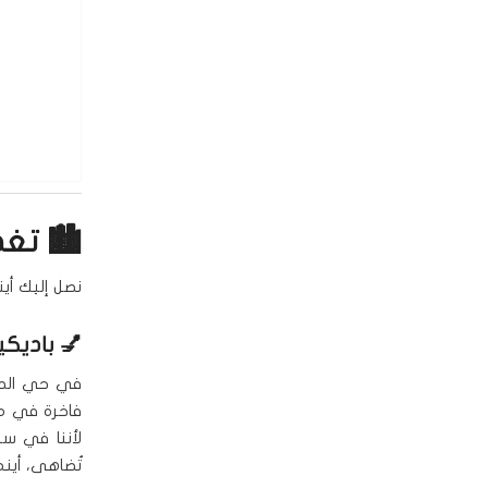
🏙️ تغط
نصل إليك أين
💅
باديكي
في حي الصحا
فاخرة في من
لأننا في سبا
تُضاهى، أين