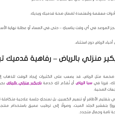
دوات معقمة ومُعتمدة لضمان صحة قدميك ويديك.
حجز الموعد في أي وقت يناسبكِ – حتى في المساء أو عطلة نهاية الأسب
ياء الرياض دون استثناء.
يكير منزلي بالرياض – رفاهية قدميك تب
خمة مثل الرياض، قد يصعب على الكثيرات إيجاد الوقت للذهاب إل
لك، قررنا في
سبا الرياض
أن نُقدّم لكِ خدمة
باديكير منزلي بالرياض
بجو
عات الصحية.
ي بتقليم الأظافر أو تنعيم الكعبين، بل نمنحكِ جلسة علاجية متكاملة ت
ورًا بتقشير الجلد الميت، وصولًا إلى ترطيب عميق باستخدام منتج
ة تامة وجمال متجدد.