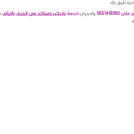
رة تليق بكِ.
 0551416363
واحجزي
خدمة
باديكير ومناكير في المنزل بالرياض
في
.