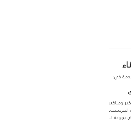
اء
خدمة في:
ك
ير ومناكير
 المزدحمة،
اض بجودة لا