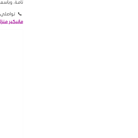
تامة، وبأسعا
📞 تواصلي معنا اليوم ع
مانيكير منزل