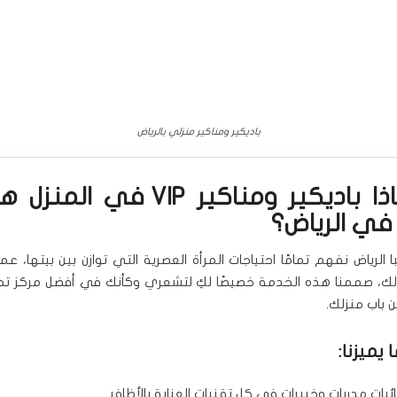
باديكير ومناكير منزلي بالرياض
🧴 لماذا باديكير ومناكير VIP في 
 في الرياض؟
لرياض نفهم تمامًا احتياجات المرأة العصرية التي توازن بين بيتها، عمل
لك، صممنا هذه الخدمة خصيصًا لكِ لتشعري وكأنك في أفضل مركز ت
 باب منزلك.
 يميزنا:
ئيات مدربات وخبيرات في كل تقنيات العناية بالأظافر.