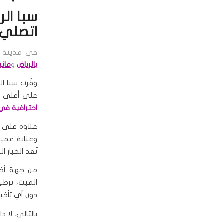
سبا ال
اتصلي الآن 63
في مدينة
بالرياض
و
ماني
وفّرت سبا ا
على أعلى م
احترافية في 
علاوة على ذ
وعناية عميقة
تُعد الخيار 
من جهة أخر
الميت، ترطي
دون أي تأخي
بالتالي، لا 