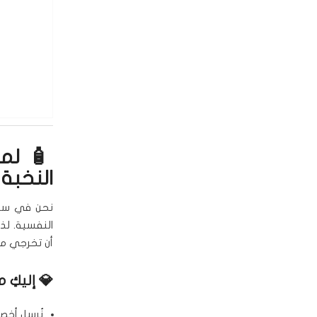
النخبة
نحن في سبا ا
النفسية. لذ
أن تخرجي من
💎 إليكِ ما
نُرسل أخصا