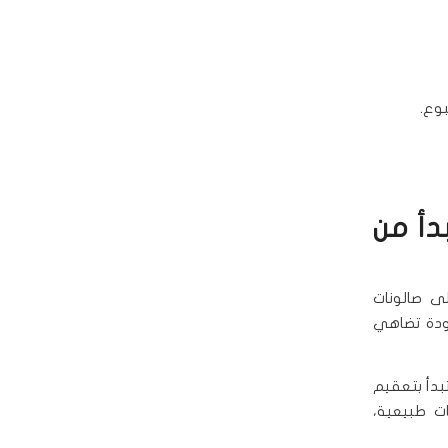
وع.
دأ من
ى صالونات
دة تضاهي
بدأ بتعقيم
ات طبيعية،