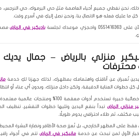
لك، نحن نغطي جميع أحياء العاصمة مثل حي اليرموك، حي النرجس، 
كل ما عليكِ فعله هو الاتصال بنا، ونحن نصل إليكِ في أسرع وقت.
0 واحجزي موعدك لجلسة
باديكير في الرياض
مصمم
ِ.
يكير منزلي بالرياض – جمال يديك 
 محترفات
يدين تُعبران عن أناقتكِ واهتمامك بمظهرك، لذلك جهزنا لكِ خدمة
مان
ل خطوات العناية الدقيقة، ولكن داخل منزلك، وبدون أي عناء أو انتظار
نُرسل إليكِ أخصائية خبيرة تستخدم أدوات معقمة 100% ومنتجات عا
ر منزلي الرياض
تبدأ بنقع اليدين وتليها خطوات التقشير، تنظيف ال
طيب مكثف، ثم طلاء احترافي يدوم طويلًا.
فقط على المظهر الخارجي، بل نُعزز صحة الأظافر ونضارة البشرة المحيط
لخيار الأول لمن تبحث عن خدمة
مانيكير في الرياض
تتم في أجواء راقي