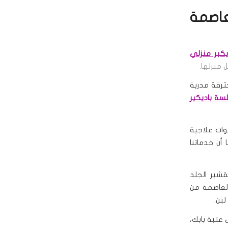
عاصمة
يكير منزلي
 منزلها.
ترفة مدربة
سة باديكير
وات علاجية
 أن خدماتنا
شير الجلد
العاصمة من
بن.
عتبة بابك،