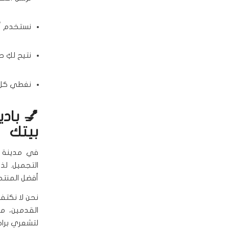
نستخدم أ
نتيح لكِ 
نغطي كل أح
💅 باد
بيتك
في مدينة ض
التجميل. لذ
أفضل المنتج
نحن لا نكتف
القدمين، مر
لتشعري براح