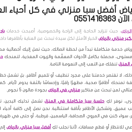
رياض أفضل سبا منزلي في كل أحياء ال
05514163
الرياض
، حيث تتزايد الحاجة إلى الراحة والخصوصية، أصبحت خدمات
باد
كير منزلي بالرياض
الخيار الأمثل لكل سيدة تبحث عن العناية بأظافرها داخل
لرياض خدمة متكاملة تبدأ من لحظة اتصالك، حيث تصل إليك أخصائية مح
ستوى، محملة بكامل الأدوات المعقّمة والزيوت المغذية، لتمنحك
جل
المنزل
تنقلك من التعب إلى النعومة التامة.
لك، لا تقتصر خدمتنا على مجرد تنظيف أو تلميع أظافر، بل تشمل خط
 تمنحك أظافرًا صحية، مظهرًا راقيًا، وإحساسًا بالثقة يدوم لأيام. كما
المثالي لمن تبحث عن مناكير
منزلي في الرياض
بجودة صالون 5 نجوم.
ى، نوفر لكِ
جلسة سبا متكاملة في المنزل
تشمل تدليك اليدين، تق
ب عميق، وتشكيل الأظافر بأناقة استثنائية. نحن نصل إلى كافة أحياء 
ر، سواء كنتِ في المروج، الصحافة، الياسمين، قرطبة، أو حتى في ظهرة ل
داعي للانتظار أو قطع مسافات، لأننا نجلب لكِ
أفضل سبا منزلي بالرياض
إلى 