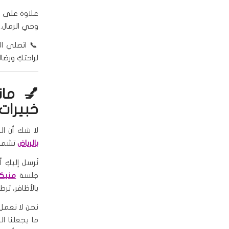
علاوة على ذ
وحي الرمال. 
📞 اتصلي الآن على 551416363
لراحتكِ ورضاك
💅 مان
خبيرات
لا شك أن ال
بالرياض
تشمل ك
جلسة
منيكي
بالأظافر، تر
نحن لا نعمل 
ما يجعلنا ا