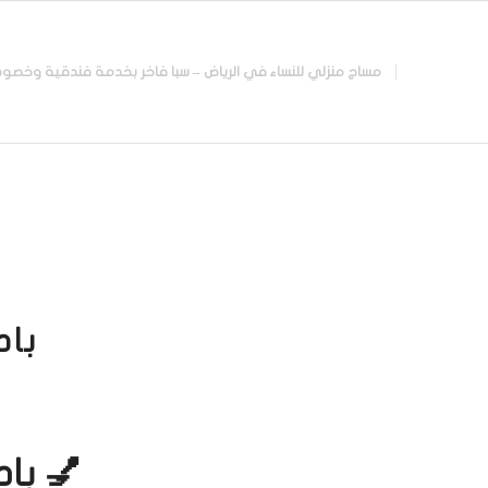
مساج منزلي للنساء في الرياض – سبا فاخر بخدمة فندقية وخصوصية تامة |
باد
💅 باد