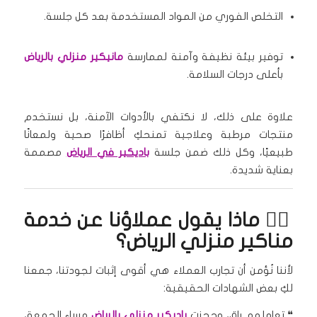
التخلص الفوري من المواد المستخدمة بعد كل جلسة.
توفير بيئة نظيفة وآمنة لممارسة
مانيكير منزلي بالرياض
بأعلى درجات السلامة.
علاوة على ذلك، لا نكتفي بالأدوات الآمنة، بل نستخدم
منتجات مرطبة وعلاجية تمنحكِ أظافرًا صحية ولمعانًا
طبيعيًا، وكل ذلك ضمن جلسة
باديكير في الرياض
مصممة
بعناية شديدة.
🧏‍♀️ ماذا يقول عملاؤنا عن خدمة
مناكير منزلي الرياض؟
لأننا نُؤمن أن تجارب العملاء هي أقوى إثبات لجودتنا، جمعنا
لكِ بعض الشهادات الحقيقية:
❝ تعاملهم راقٍ، وحجزت
باديكير منزلي بالرياض
مساء الجمعة،