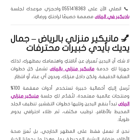
📞 اتصلي الآن على 0551416363 واحجزي موعدك لجلسة
باديكير في الرياض
مصممة خصيصًا لراحتكِ ورضاكِ.
💅 مانيكير منزلي بالرياض – جمال
يديك بأيدي خبيرات محترفات
لا شك أن اليدين تُعبران عن أناقتكِ واهتمامك بمظهرك، لذلك
جهزنا لكِ خدمة
مانيكير منزلي بالرياض
تشمل كل خطوات
العناية الدقيقة، ولكن داخل منزلك، وبدون أي عناء أو انتظار.
نُرسل إليكِ أخصائية خبيرة تستخدم أدوات معقمة 100%
ومنتجات عالمية معتمدة، لتُقدّم لكِ جلسة
منيكير منزلي
الرياض
تبدأ بنقع اليدين وتليها خطوات التقشير، تنظيف الجلد
المحيط بالأظافر، ترطيب مكثف، ثم طلاء احترافي يدوم
طويلًا.
نحن لا نعمل فقط على المظهر الخارجي، بل نُعزز صحة
الأظافر ونضارة البشرة المحيطة بها، وهذا ما يجعلنا الخيار