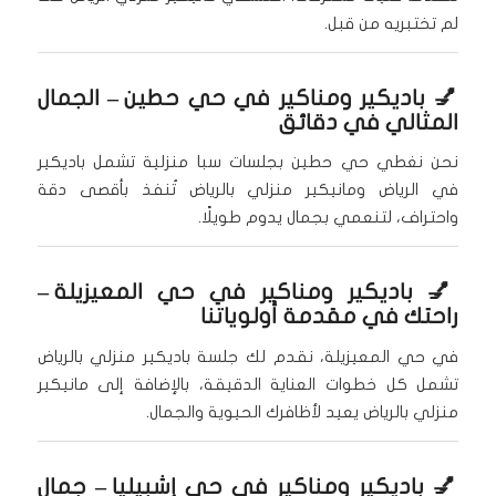
لم تختبريه من قبل.
💅
باديكير ومناكير في حي حطين
– الجمال
المثالي في دقائق
نحن نغطي حي حطين بجلسات سبا منزلية تشمل باديكير
في الرياض ومانيكير منزلي بالرياض تُنفذ بأقصى دقة
واحتراف، لتنعمي بجمال يدوم طويلًا.
💅
باديكير ومناكير في حي المعيزيلة
–
راحتك في مقدمة أولوياتنا
في حي المعيزيلة، نقدم لك جلسة باديكير منزلي بالرياض
تشمل كل خطوات العناية الدقيقة، بالإضافة إلى مانيكير
منزلي بالرياض يعيد لأظافرك الحيوية والجمال.
💅
باديكير ومناكير في حي إشبيليا
– جمال