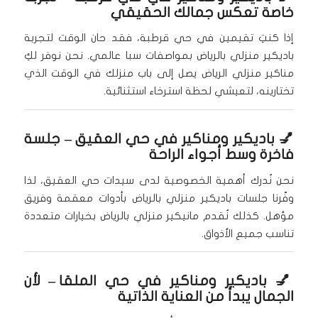
خاصة تعكس جمالك الحقيقي
إذا كنتِ تقيمين في حي قرطبة، فقد حان الوقت لتجربة
باديكير منزلي بالرياض بمواصفات سبا عالمي. نحن نوفر لكِ
مناكير منزلي الرياض يصل إلى باب منزلك في الوقت الذي
تختارينه، لتعيشي لحظة استرخاء استثنائية.
💅
باديكير ومناكير في حي العقيق
– جلسة
فاخرة وسط أجواء الراحة
نحن نُدرك أهمية الخصوصية لدى سيدات حي العقيق، لذا
وفّرنا جلسات باديكير منزلي بالرياض بأدوات معقمة وفريق
مؤهل. كذلك نُقدم مانيكير منزلي بالرياض بخيارات متعددة
تناسب جميع الأذواق.
💅
باديكير ومناكير في حي الملقا
– لأن
الجمال يبدأ من العناية الذاتية