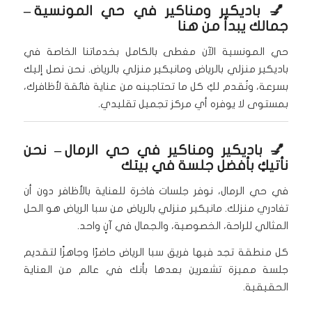
💅
باديكير ومناكير في حي المونسية
–
جمالك يبدأ من هنا
حي المونسية الآن مغطى بالكامل بخدماتنا الخاصة في
باديكير منزلي بالرياض ومانيكير منزلي بالرياض. نحن نصل إليك
بسرعة، ونُقدم لكِ كل ما تحتاجينه من عناية فائقة لأظافرك،
بمستوى لا يوفره أي مركز تجميل تقليدي.
💅
باديكير ومناكير في حي الرمال
– نحن
نأتيكِ بأفضل جلسة في بيتك
في حي الرمال، نوفر جلسات فاخرة للعناية بالأظافر دون أن
تغادري منزلك. مانيكير منزلي بالرياض من سبا الرياض هو الحل
المثالي للراحة، الخصوصية، والجمال في آنٍ واحد.
كل منطقة تجد فيها فريق سبا الرياض حاضرًا وجاهزًا لتقديم
جلسة مميزة تشعرين بعدها بأنك في عالم من العناية
الحقيقية.