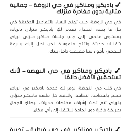
💅
باديكير ومناكير في حي الروضة
– جمالية
مثالية بدون مغادرة منزلك
في حي الروضة، حيث تهتم النساء بالتفاصيل الدقيقة في
كل ما يخص الجمال، نقدم لكِ باديكير منزلي بالرياض
بمستوى عالمي، إلى جانب جلسات مناكير منزلي الرياض
بتقنيات حديثة ونتائج ملموسة. نحن نصل إليك بسرعة
لتنعمي بأجواء سبا حقيقية داخل بيتك.
💅
باديكير ومناكير في حي النهضة
– لأنك
تستحقين الأفضل دائمًا
في قلب حي النهضة، نوفر لكِ خدمة باديكير في الرياض
تتسم بالفخامة، النظافة، والدقة. كل جلسة مانيكير منزلي
بالرياض تتم تحت إشراف مختصات مدربات، ليصلكِ الجمال
بطريقة فاخرة دون الحاجة للانتقال إلى أي مكان.
💅
باديكير ومناكير في حي قرطبة
– تجربة