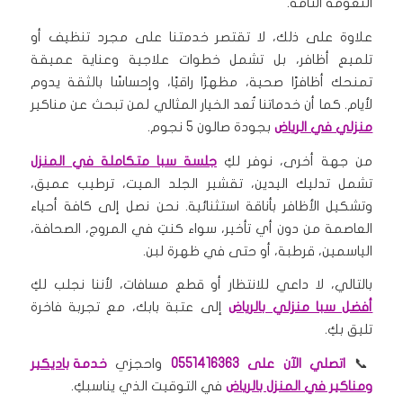
النعومة التامة.
علاوة على ذلك، لا تقتصر خدمتنا على مجرد تنظيف أو
تلميع أظافر، بل تشمل خطوات علاجية وعناية عميقة
تمنحك أظافرًا صحية، مظهرًا راقيًا، وإحساسًا بالثقة يدوم
لأيام. كما أن خدماتنا تُعد الخيار المثالي لمن تبحث عن مناكير
منزلي في الرياض
بجودة صالون 5 نجوم.
من جهة أخرى، نوفر لكِ
جلسة سبا متكاملة في المنزل
تشمل تدليك اليدين، تقشير الجلد الميت، ترطيب عميق،
وتشكيل الأظافر بأناقة استثنائية. نحن نصل إلى كافة أحياء
العاصمة من دون أي تأخير، سواء كنتِ في المروج، الصحافة،
الياسمين، قرطبة، أو حتى في ظهرة لبن.
بالتالي، لا داعي للانتظار أو قطع مسافات، لأننا نجلب لكِ
أفضل سبا منزلي بالرياض
إلى عتبة بابك، مع تجربة فاخرة
تليق بكِ.
📞
اتصلي الآن على 0551416363
واحجزي
خدمة
باديكير
ومناكير في المنزل بالرياض
في التوقيت الذي يناسبكِ.