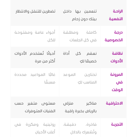
الراحة
تنعمين بها داخل
تضطرين للتنقل والانتظار
النفسية
بيتك دون زحام
درجة
كاملة ومطلقة
أجواء عامة ومفتوحة
الخصوصية
في كل الجلسات
للكل
نظافة
نعقم كل أداة
أحيانًا تُستخدم الأدوات
الأدوات
خصيصًا لكِ
أكثر من مرة
المرونة
تختارين الموعد
غالبًا المواعيد محددة
في
المناسب لكِ
مسبقًا
الوقت
الاحترافية
مناكير منزلي
مستوى متغير حسب
بالرياض بخبرة راقية
الفنيات المتوفرات
التجربة
فاخرة، دقيقة،
روتينية ومكررة في
وتُشعرك بالدلال
أغلب الأحيان