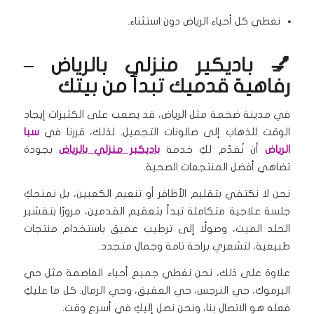
نغطي كل أحياء الرياض دون استثناء.
💅 باديكير منزلي بالرياض –
رفاهية قدميك تبدأ من بيتك
في مدينة ضخمة مثل الرياض، قد يصعب على الكثيرات إيجاد
الوقت للذهاب إلى صالونات التجميل. لذلك، قررنا في
سبا
الرياض
أن نُقدّم لكِ خدمة
باديكير منزلي بالرياض
بجودة
تضاهي أفضل المنتجعات الصحية.
نحن لا نكتفي بتقليم الأظافر أو تنعيم الكعبين، بل نمنحكِ
جلسة علاجية متكاملة تبدأ بتعقيم القدمين، مرورًا بتقشير
الجلد الميت، وصولًا إلى ترطيب عميق باستخدام منتجات
طبيعية، لتشعري براحة تامة وجمال متجدد.
علاوة على ذلك، نحن نغطي جميع أحياء العاصمة مثل حي
اليرموك، حي النرجس، حي العقيق، وحي الرمال. كل ما عليكِ
فعله هو الاتصال بنا، ونحن نصل إليكِ في أسرع وقت.