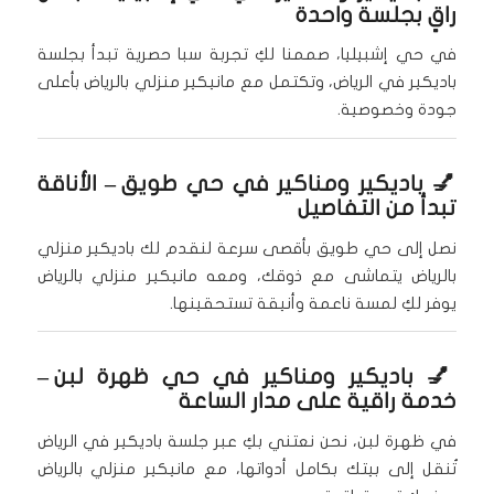
راقٍ بجلسة واحدة
في حي إشبيليا، صممنا لكِ تجربة سبا حصرية تبدأ بجلسة
باديكير في الرياض، وتكتمل مع مانيكير منزلي بالرياض بأعلى
جودة وخصوصية.
💅
باديكير ومناكير في حي طويق
– الأناقة
تبدأ من التفاصيل
نصل إلى حي طويق بأقصى سرعة لنقدم لك باديكير منزلي
بالرياض يتماشى مع ذوقك، ومعه مانيكير منزلي بالرياض
يوفر لكِ لمسة ناعمة وأنيقة تستحقينها.
💅
باديكير ومناكير في حي ظهرة لبن
–
خدمة راقية على مدار الساعة
في ظهرة لبن، نحن نعتني بكِ عبر جلسة باديكير في الرياض
تُنقل إلى بيتك بكامل أدواتها، مع مانيكير منزلي بالرياض