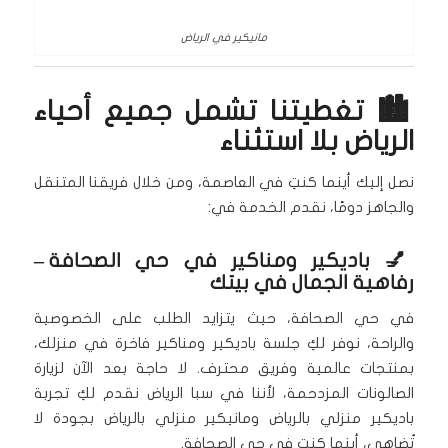
مانيكير في الرياض
🏙️ تغطيتنا تشمل جميع أحياء
الرياض بلا استثناء
نصل إليك أينما كنتِ في العاصمة، ومن خلال فريقنا المتنقل
والجاهز دومًا، نقدم الخدمة في:
💅
باديكير ومناكير في حي الصحافة
–
رفاهية الجمال في بيتك
في حي الصحافة، حيث يتزايد الطلب على الخصوصية
والراحة، نوفر لكِ جلسة باديكير ومناكير فاخرة في منزلك،
بمنتجات عالمية وفريق محترف. لا حاجة بعد الآن لزيارة
الصالونات المزدحمة، لأننا في سبا الرياض نقدم لكِ تجربة
باديكير منزلي بالرياض ومانيكير منزلي بالرياض بجودة لا
تُضاهى، أينما كنتِ في حي الصحافة.