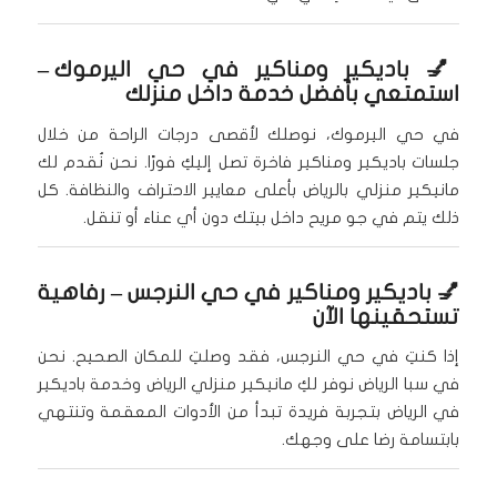
💅
باديكير ومناكير في حي اليرموك
–
استمتعي بأفضل خدمة داخل منزلك
في حي اليرموك، نوصلك لأقصى درجات الراحة من خلال
جلسات باديكير ومناكير فاخرة تصل إليكِ فورًا. نحن نُقدم لك
مانيكير منزلي بالرياض بأعلى معايير الاحتراف والنظافة. كل
ذلك يتم في جو مريح داخل بيتك دون أي عناء أو تنقل.
💅
باديكير ومناكير في حي النرجس
– رفاهية
تستحقينها الآن
إذا كنتِ في حي النرجس، فقد وصلتِ للمكان الصحيح. نحن
في سبا الرياض نوفر لكِ مانيكير منزلي الرياض وخدمة باديكير
في الرياض بتجربة فريدة تبدأ من الأدوات المعقمة وتنتهي
بابتسامة رضا على وجهك.