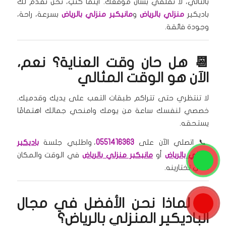
بالتالي، لا تقلقي بشأن موقعك. أينما كنتِ، نحن نقدم لك
باديكير
منزلي بالرياض
و
مانيكير منزلي بالرياض
بسرعة، راحة،
وجودة فائقة.
📆 هل حان وقت العناية؟ نعم،
الآن هو الوقت المثالي
لا تنتظري حتى تتراكم طبقات التعب على يديك وقدميك.
خصصي لنفسك ساعة من يومك وامنحي جمالك اهتمامًا
يستحقه.
📞 اتصلي الآن على
0551416363
، واطلبي جلسة
باديكير
منزلي بالرياض
أو
مانيكير منزلي بالرياض
في الوقت والمكان
الذي تختارينه.
✅ لماذا نحن الأفضل في مجال
الباديكير المنزلي بالرياض؟