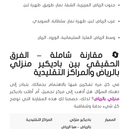
جنوب الرياض: العزيزية، الشفا، نمار، طويق، ظهرة لبن
غرب الرياض: لبن، ظهرة نمار، سلطانة، السويدي
وسط الرياض: العليا، السليمانية، الورود، الريان
🔄 مقارنة شاملة – الفرق
الحقيقي بين باديكير منزلي
بالرياض والمراكز التقليدية
في كل مرة تفكرين فيها بالاهتمام بجمالك، يتبادر إلى
ذهنك السؤال: هل أذهب إلى مركز تجميل، أم أطلب باديكير
منزلي بالرياض
؟ لذلك، خصصنا لكِ هذه المقارنة التي توضح
كل شيء بدقة وشفافية.
المعيار
باديكير منزلي
المراكز التقليدية
بالرياض – سبا الرياض