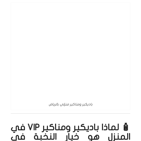
باديكير ومناكير منزلي بالرياض
🧴 لماذا باديكير ومناكير VIP في
المنزل هو خيار النخبة في