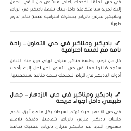
في حي الملقا، نخدمك بأعلى مستوى من الرقي. نحمل
إليك تجربة سبا متكاملة داخل بيتك تشمل باديكير في الرياض
ومانيكير منزلي بالرياض بخطوات احترافية تضمن نتائج تدوم
طويلًا.
💅
باديكير ومناكير في حي التعاون
– راحة
تامة مع لمسة احترافية
كل من ترغب بجلسة مناكير منزلي الرياض دون عناء التنقل
ستجد ضالتها معنا في حي التعاون. نحن نصل إليك بأحدث
أدوات الباديكير في الرياض لنمنحكِ نتيجة مثالية تستحقينها.
💅
باديكير ومناكير في حي الازدهار
– جمال
طبيعي داخل أجواء مريحة
في حي الازدهار، حيث تهتم السيدات بكل ما هو أنيق، نقدم
جلسات باديكير منزلي بالرياض بتفاصيل دقيقة تلامس
مستوى الفن، مع مانيكير منزلي بالرياض بتقنيات تحافظ