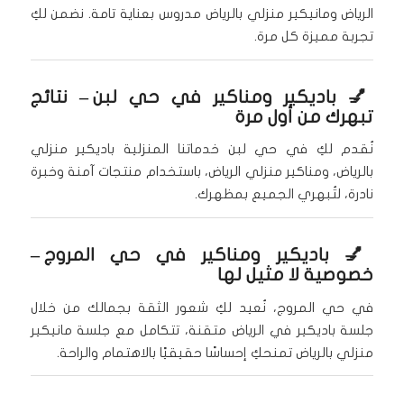
الرياض ومانيكير منزلي بالرياض مدروس بعناية تامة. نضمن لكِ
تجربة مميزة كل مرة.
💅
باديكير ومناكير في حي لبن
– نتائج
تبهرك من أول مرة
نُقدم لكِ في حي لبن خدماتنا المنزلية باديكير منزلي
بالرياض، ومناكير منزلي الرياض، باستخدام منتجات آمنة وخبرة
نادرة، لتُبهري الجميع بمظهرك.
💅
باديكير ومناكير في حي المروج
–
خصوصية لا مثيل لها
في حي المروج، نُعيد لكِ شعور الثقة بجمالك من خلال
جلسة باديكير في الرياض متقنة، تتكامل مع جلسة مانيكير
منزلي بالرياض تمنحكِ إحساسًا حقيقيًا بالاهتمام والراحة.