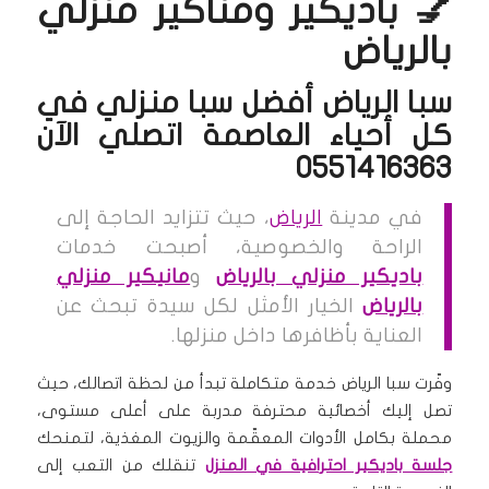
💅 باديكير ومناكير منزلي
بالرياض
سبا الرياض أفضل سبا منزلي في
كل أحياء العاصمة اتصلي الآن
0551416363
في مدينة
الرياض
، حيث تتزايد الحاجة إلى
الراحة والخصوصية، أصبحت خدمات
باديكير منزلي بالرياض
و
مانيكير منزلي
بالرياض
الخيار الأمثل لكل سيدة تبحث عن
العناية بأظافرها داخل منزلها.
وفّرت سبا الرياض خدمة متكاملة تبدأ من لحظة اتصالك، حيث
تصل إليك أخصائية محترفة مدربة على أعلى مستوى،
محملة بكامل الأدوات المعقّمة والزيوت المغذية، لتمنحك
جلسة باديكير احترافية في المنزل
تنقلك من التعب إلى