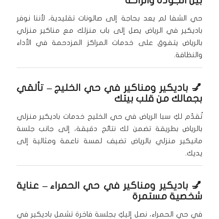
بين الجودة والراحة
حي الشفا لم يعد بحاجة إلى صالونات تقليدية، لأننا نوفر
باديكير في الرياض يصل إلى باب منزلك مع مناكير منزلي
بالرياض يتفوق على خدمات المراكز المزدحمة في الأداء
والنظافة.
💅
باديكير ومناكير في حي الخليج
– تألقي
بجمالك من قلب بيتك
تُقدّم لكِ سبا الرياض في حي الخليج خدمات باديكير منزلي
بالرياض بطريقة تضمن لك نتائج دقيقة، إلى جانب جلسة
مانيكير منزلي بالرياض تضيف لمسة ناعمة ومثالية إلى
يديك.
💅
باديكير ومناكير في حي الحمراء
– عناية
شخصية مستمرة
في حي الحمراء، نصل إليكِ بجلسة فاخرة تشمل باديكير في