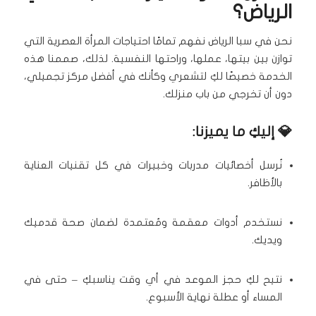
الرياض؟
نحن في سبا الرياض نفهم تمامًا احتياجات المرأة العصرية التي
توازن بين بيتها، عملها، وراحتها النفسية. لذلك، صممنا هذه
الخدمة خصيصًا لكِ لتشعري وكأنك في أفضل مركز تجميلي،
دون أن تخرجي من باب منزلك.
💎 إليكِ ما يميزنا:
نُرسل أخصائيات مدربات وخبيرات في كل تقنيات العناية
بالأظافر.
نستخدم أدوات معقمة ومُعتمدة لضمان صحة قدميك
ويديك.
نتيح لكِ حجز الموعد في أي وقت يناسبكِ – حتى في
المساء أو عطلة نهاية الأسبوع.