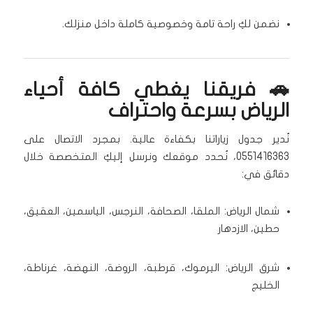
نضمن لكِ راحة تامة وخصوصية كاملة داخل منزلك.
🚗 فريقنا يغطي كافة أحياء
الرياض بسرعة واحتراف
نُدير جدول زياراتنا بكفاءة عالية. بمجرد الاتصال على
0551416363، نُحدد موقعك ونرسل إليكِ المتخصصة خلال
دقائق في:
شمال الرياض: الملقا، الصحافة، النرجس، الياسمين، العقيق،
حطين، الازدهار
شرق الرياض: اليرموك، قرطبة، الروضة، النهضة، غرناطة،
الخليج