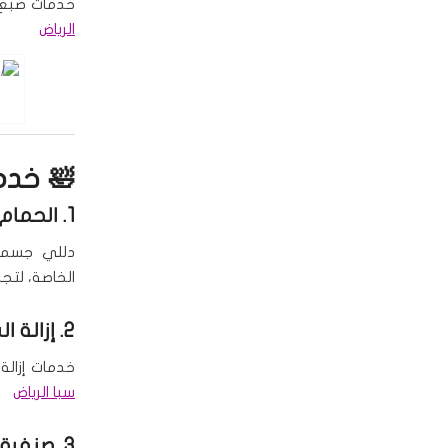
خدمات صبغ و
الرياض
🛀 خدم
1. الحمام المغربي والملكي
دللي جسمك 
الخاصة، لتجد
2. إزالة الشعر
خدمات إزالة
سبا الرياض
3. صنفرة الجسم