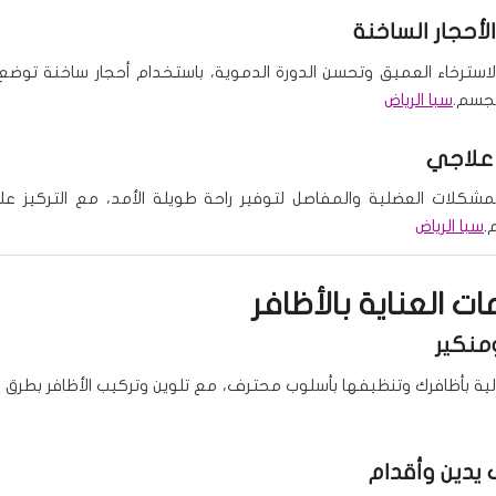
لأحجار الساخنة
لاسترخاء العميق وتحسن الدورة الدموية، باستخدام أحجار ساخنة توض
لجسم.
سبا الرياض
علاجي
كلات العضلية والمفاصل لتوفير راحة طويلة الأمد، مع التركيز ع
م.
سبا الرياض
ت العناية بالأظافر
منكير
الية بأظافرك وتنظيفها بأسلوب محترف، مع تلوين وتركيب الأظافر بطرق اح
يدين وأقدام