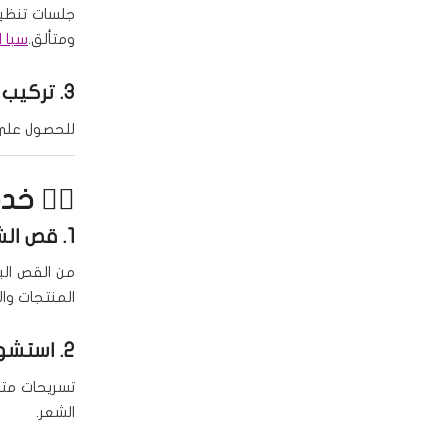
جلسات تنظي
ومتألق.
سبا ا
3.
تركيب 
للحصول على أ
💇‍♀️ خ
1.
قص الش
من القص الب
المنتجات وال
2.
استشوا
تسريحات مت
الشعر.