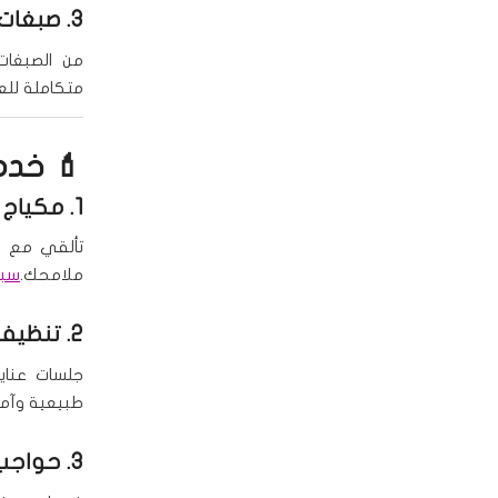
3.
صبغات 
من الصبغات 
متكاملة للع
💄 خدما
1.
مكياج 
تألقي مع مك
ملامحك.
سبا
2.
تنظيف 
جلسات عناي
طبيعية وآمن
3.
حواجب