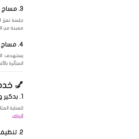
3.
مساج ا
جلسة تعزز ا
معينة من ا
4.
مساج 
يستهدف المش
المتأثرة بالأل
💅 خدما
1.
بدكير و
للعناية المث
الرياض
2.
تنظيف 