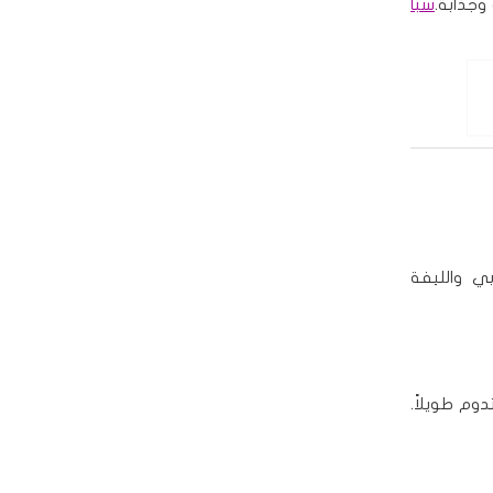
وجذابة.
سبا
ي والليفة
وم طويلاً.