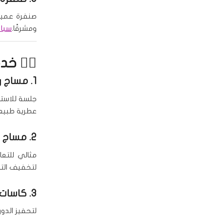
صنفرة عميقة 
ومشرقًا.
سبا 
🧖‍♂️ خ
1.
مساج ر
جلسة للاستر
عطرية طبيعي
2.
مساج د
مثالي للتعا
لتخفيف الت
3. كاسات الهواء
لتحفيز الدو