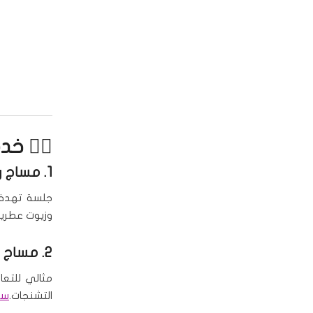
💆‍♀️ خ
1.
مساج ر
جلسة تهدف 
وزيوت عطرية
2.
مساج د
مثالي للتعا
التشنجات.
سبا