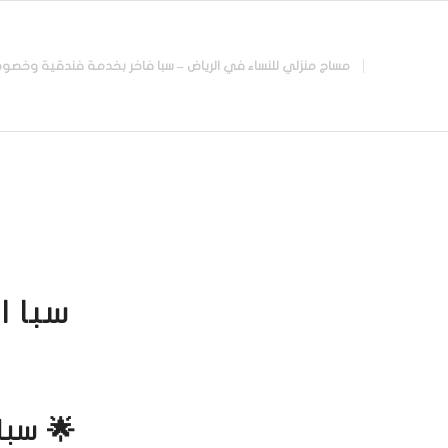
مساج منزلي للنساء في الرياض – سبا فاخر بخدمة فندقية وخصوصية تامة |
سبا ا
🌟 سبا 