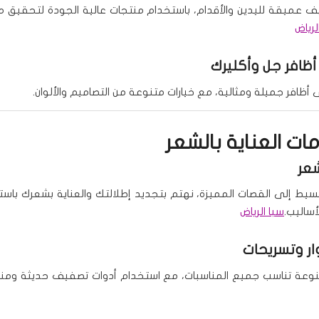
ف عميقة لليدين والأقدام، باستخدام منتجات عالية الجودة لتحقيق
لرياض
أظافر جل وأكليرك
ظافر جميلة ومثالية، مع خيارات متنوعة من التصاميم والألوان.
دمات العناية بالشعر
عر
سيط إلى القصات المميزة، نهتم بتجديد إطلالتك والعناية بشعرك باس
أساليب.
سبا الرياض
ر وتسريحات
نوعة تناسب جميع المناسبات، مع استخدام أدوات تصفيف حديثة ومنت