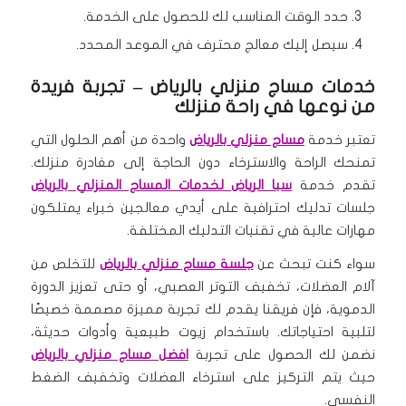
حدد الوقت المناسب لك للحصول على الخدمة.
سيصل إليك معالج محترف في الموعد المحدد.
خدمات مساج منزلي بالرياض – تجربة فريدة
من نوعها في راحة منزلك
تعتبر خدمة
مساج منزلي بالرياض
واحدة من أهم الحلول التي
تمنحك الراحة والاسترخاء دون الحاجة إلى مغادرة منزلك.
تقدم خدمة
سبا الرياض لخدمات المساج المنزلي بالرياض
جلسات تدليك احترافية على أيدي معالجين خبراء يمتلكون
مهارات عالية في تقنيات التدليك المختلفة.
سواء كنت تبحث عن
جلسة مساج منزلي بالرياض
للتخلص من
آلام العضلات، تخفيف التوتر العصبي، أو حتى تعزيز الدورة
الدموية، فإن فريقنا يقدم لك تجربة مميزة مصممة خصيصًا
لتلبية احتياجاتك. باستخدام زيوت طبيعية وأدوات حديثة،
نضمن لك الحصول على تجربة
افضل مساج منزلي بالرياض
حيث يتم التركيز على استرخاء العضلات وتخفيف الضغط
النفسي.