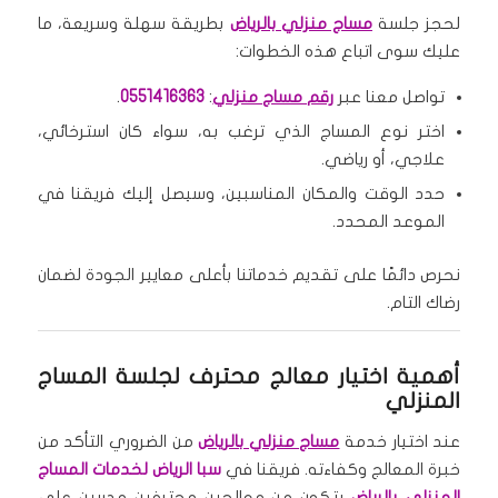
لحجز جلسة
مساج منزلي بالرياض
بطريقة سهلة وسريعة، ما
عليك سوى اتباع هذه الخطوات:
تواصل معنا عبر
رقم مساج منزلي
:
0551416363
.
اختر نوع المساج الذي ترغب به، سواء كان استرخائي،
علاجي، أو رياضي.
حدد الوقت والمكان المناسبين، وسيصل إليك فريقنا في
الموعد المحدد.
نحرص دائمًا على تقديم خدماتنا بأعلى معايير الجودة لضمان
رضاك التام.
أهمية اختيار معالج محترف لجلسة المساج
المنزلي
عند اختيار خدمة
مساج منزلي بالرياض
من الضروري التأكد من
خبرة المعالج وكفاءته. فريقنا في
سبا الرياض لخدمات المساج
المنزلي بالرياض
يتكون من معالجين محترفين مدربين على