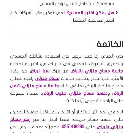
مساحة كافية داخل المنزل لراحة المعالج.
هل يمكن اختيار المعالج؟
نعم، توفر بعض الشركات خيار
اختيار معالجك المفضل.
الخاتمة
في الختام، إذا كنت ترغب في استعادة نشاطك الجسدي
وتحقيق الاسترخاء الذهني في منزلك، فإن اختيارك لخدمة
جلسة مساج منزلي بالرياض
من مركز
سبا الرياض
هو القرار
الأمثل. نحن نفخر بتقديم خدمات
مساج منزلي
راقية تغطي
جميع مناطق الرياض بما في ذلك
جلسة مساج منزلي شمال
الرياض
و
جلسة مساج منزلي جنوب الرياض
، لضمان حصولك
على الراحة القصوى أينما كنت.
لا داعي بعد الآن للانتظار أو التنقل لمسافات طويلة للحصول
على جلسة مساج مريحة؛ فقط اتصل بنا عبر
رقم مساج
منزلي بالرياض
على
0551416363
واحجز موعدك اليوم. نحن