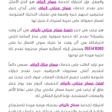
والعقل، فإن اختيارك لخدمة
مساج الرياض
هو الحل الأمثل.
نحن نقدم خدمات
مساج منزلي الرياض
على أيدي خبراء
محترفين لديهم خبرة واسعة في تقنيات التدليك المتنوعة،
لضمان حصولك على تجربة استرخاء لا مثيل لها.
هل ترغب في حجز
جلسة مساج منزلي بالرياض
في أي وقت
يناسبك؟ نقدم لك خدمة متوفرة على مدار الساعة لتلبي
احتياجاتك في أي وقت. ما عليك سوى الاتصال بنا على
0551416363
وستصل إليك أخصائية مساج محترفة تقدم لك
تجربة فريدة من نوعها.
مع تزايد الطلب على خدمات
مساج منازل الرياض
، نسعى دائماً
لتقديم أعلى مستويات الاحترافية، حيث نقدم خيارات
متنوعة تناسب جميع احتياجات العملاء. سواء كنت تبحث عن
افضل مساج منزلي بالرياض
لتخفيف التوتر بعد يوم عمل
شاق أو ترغب في تجربة مساج علاجي يركز على نقاط الألم
والعضلات المتشنجة، فإننا الخيار المثالي لك.
اختيارك لخدمة
مساج بالرياض
يمنحك فرصة فريدة للاستمتاع
بالراحة النفسية والجسدية في منزلك مع جلسات احترافية