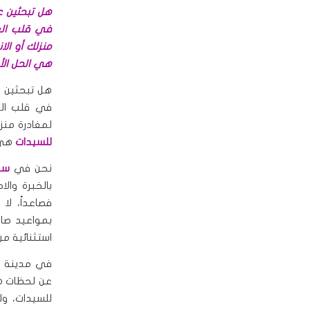
هل تبحثين ع
في قلب ال
منزلك أو ال
هي الحل الأم
هل تبحثين ع
في قلب الع
لمغادرة منز
للسيدات
هي ا
نحن في
سبا
بالخبرة وال
فصاعداً، لا
بمواعيد صار
استثنائية م
في مدينة الر
عن لحظات هد
للسيدات، و