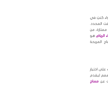
اء كنتِ في
قت المحدد.
ممتازة، من
 الرياض
هو
ج المريحة
على اختيار
مصمم ليقدم
حث عن
مساج