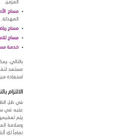
المزمن.
مساج الأحج
المهدئة.
مساج رياض
مساج للاست
خدمة مساج
بالتالي، يمك
مستعد لتقدي
استفادة من 
الالتزام با
في ظل الظروف
عليه. في سبا
يتم تعقيمها
وسلامة المع
تماماً لكِ أ