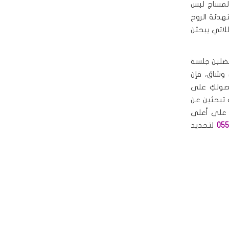
 المساج ليس
تهدئة الروح
للاتي يبحثن
فضلين جلسة
وشاق، فإن
ولكِ على
ِ تبحثين عن
 على أعلى
055
لتحديد