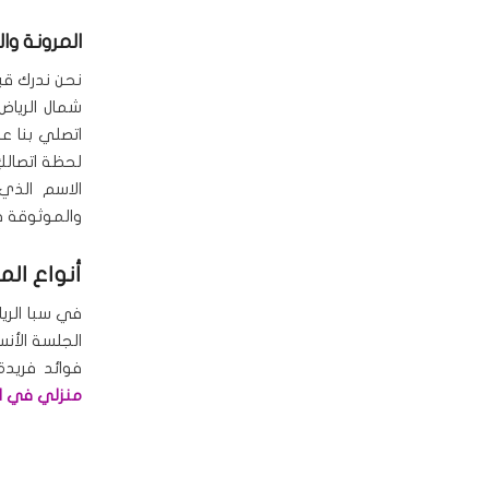
المرونة وا
نحن ندرك قي
شمال الرياض
اتصلي بنا 
لحظة اتصالكِ
الاسم الذي
والموثوقة ف
أنواع الم
في سبا الري
الجلسة الأن
فوائد فريدة
منزلي في ال