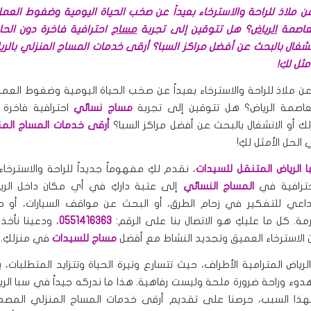
ن ملاذ للراحة والاسترخاء بعيداً عن صخب الحياة اليومية وضغوط العمل
عاصمة
الرياض
؟ هل تتوقين إلى تجربة
مساج
احترافية فاخرة دون الحا
انشغال بالبحث عن أفضل مراكز السبا؟ أرقى خدمات المساج المنزلي بالري
ثل لكِ!
ن ملاذ للراحة والاسترخاء بعيداً عن صخب الحياة اليومية وضغوط العمل
اصمة الرياض؟ هل تتوقين إلى تجربة
مساج نسائي
احترافية فاخرة 
لك أو الانشغال بالبحث عن أفضل مراكز السبا؟
أرقى خدمات المساج المنز
لحل الأمثل لكِ!
 الرياض المتنقل للسيدات
، نقدم لكِ مفهوماً جديداً للراحة والاسترخا
احترافية في
المساج النسائي
إلى عتبة داركِ في أي مكان داخل الريا
 داعي للتفكير في زحام الطرق، أو البحث عن مواقف السيارات، أو حت
مة. كل ما عليكِ هو الاتصال بنا على الرقم:
0551416363
، ودعينا نأخذ
ن الاسترخاء العميق وتجديد النشاط مع أفضل
مساج للسيدات
في منزلكِ.
ياض المترامية الأطراف، حيث تتسارع وتيرة الحياة وتتزايد المتطلبات،
وء وراحة ضرورة ملحة وليست رفاهية. هذا ما ندركه جيداً في سبا الري
لهذا السبب، حرصنا على تقديم أرقى خدمات المساج المنزلي المصم