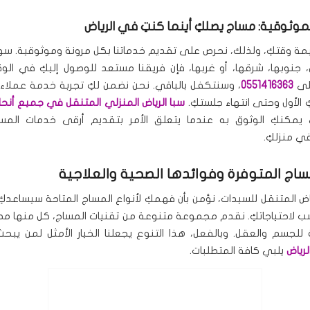
لموثوقية: مساج يصلكِ أينما كنتِ في الرياض
مة وقتكِ، ولذلك، نحرص على تقديم خدماتنا بكل مرونة وموثوقية. سو
، جنوبها، شرقها، أو غربها، فإن فريقنا مستعد للوصول إليكِ في الو
على
0551416363
، وسنتكفل بالباقي. نحن نضمن لكِ تجربة خدمة عملاء 
 الأول وحتى انتهاء جلستكِ.
سبا الرياض المنزلي المتنقل في جميع أنحاء
 يمكنكِ الوثوق به عندما يتعلق الأمر بتقديم أرقى خدمات المسا
ي منزلكِ.
ساج المتوفرة وفوائدها الصحية والعلاجية
اض المتنقل للسيدات، نؤمن بأن فهمكِ لأنواع المساج المتاحة سيساعدكِ 
سب لاحتياجاتكِ. نقدم مجموعة متنوعة من تقنيات المساج، كل منها 
 للجسم والعقل. وبالفعل، هذا التنوع يجعلنا الخيار الأمثل لمن يب
رياض
يلبي كافة المتطلبات.