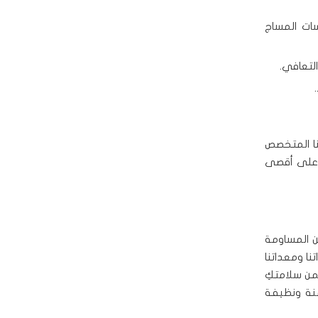
سات المساج
لتعافي.
قنا المتخصص
ِ على أقصى
كن المساومة
نا ومعداتنا
من سلامتكِ
منة ونظيفة