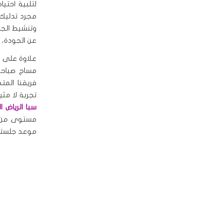
لتلبية احتيا
مجرد تدليك ل
وتنشيط الجسد
عن الجودة، ا
علاوة على ذ
مساج صباحي
فريقنا ال
تجربة لا مثي
سبا الرياض 
مستوى من ال
موعد جلستكِ 