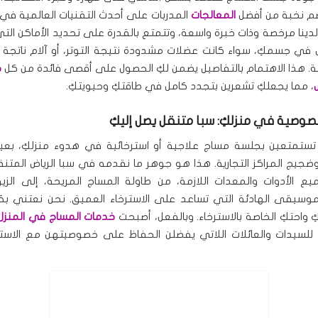
يضم نخبة من أفضل
المعالجات
المدربات على أحدث التقنيات العالمية في 
دينا مرخصة وذات خبرة واسعة، وتتمتع بالقدرة على تحديد الأماكن التي
في جسمكِ، سواء كانت عضلات مشدودة نتيجة التوتر، أو آلام ناتجة
ة. هذا الاهتمام بالتفاصيل يضمن لكِ الحصول على أقصى فائدة من كل
ج
، مما يجعلكِ تشعرين بتجدد كامل في طاقتكِ وحيويتكِ.
خصوصية في منزلكِ: سبا متنقل يصل إليكِ
تستمتعين بجلسة مساج علاجية أو استرخائية في هدوء منزلكِ، بعيد
ضجيج المراكز التجارية. هذا هو جوهر ما نقدمه في سبا الرياض المتنق
يع الأدوات والمعدات اللازمة، من طاولة المساج المريحة، إلى الزي
لموسيقى الهادئة التي تساعد على الاسترخاء العميق. نحن نعتني بك
 واحتكِ الخاصة بالاسترخاء. وبالفعل، أصبحت
خدمات المساج في المنزل 
ثل للسيدات والعائلات اللاتي يفضلن الحفاظ على خصوصيتهن مع الاست