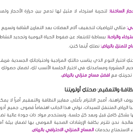
ار الساخنة:
لتجربة استرخاء لا مثيل لها تدمج بين حرارة الأحجار ولم
ي:
مثالي للرياضيات لتخفيف آلام العضلات بعد التمارين الشاقة وتسريع ا
رخاء والراحة:
ببساطة للابتعاد عن ضغوط الحياة اليومية وتجديد النشاط.
 للمنزل بالرياض:
نصلكِ أينما كنتِ.
نكِ اختيار النوع الذي يناسب حالتكِ المزاجية واحتياجاتكِ الجسدية. فري
م المشورة ومساعدتكِ في اختيار الجلسة الأنسب لكِ، لضمان حصولك
تجربتكِ مع
افضل مساج منزلي بالرياض
.
لنظافة والتعقيم: صحتكِ أولويتنا
 الراهنة، أصبح الالتزام بأعلى معايير النظافة والتعقيم أمراً لا يم
 الرياض المتنقل للسيدات، نولي هذا الجانب اهتماماً قصوى. جميع أدوات
 بشكل كامل قبل وبعد كل جلسة، ونستخدم مواد ذات جودة عالية تض
الجة. نحن نلتزم بكافة الإرشادات الصحية الموصى بها لضمان بيئة آ
ثناء الاستمتاع بخدمات
المساج المنزلي الاحترافي بالرياض
.