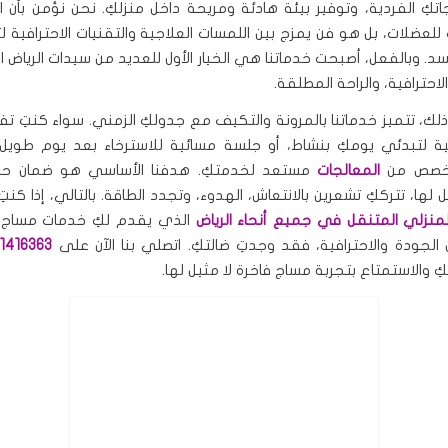
جاتكِ الفردية، وتوفير بيئة هادئة ومريحة داخل منزلكِ. نحن نؤمن بأن
لعضلات، بل هو فن يمزج بين اللمسات العلاجية والتقنيات الاحترافية ل
. وبالفعل، أصبحت خدماتنا هي الخيار الأول للعديد من سيدات الرياض ا
لاحترافية، والراحة المطلقة.
لك، تتميز خدماتنا بالمرونة والتكيف مع جدولكِ الزمني. سواء كنتِ ت
ة لتبدئي يومكِ بنشاط، أو جلسة مسائية للاسترخاء بعد يوم طويل 
متخصص من
المعالجات
مستعد لخدمتكِ. هدفنا الأساسي هو ضمان حص
ل لها، تترككِ تشعرين بالانتعاش، الهدوء، وتجدد الطاقة. بالتالي، إذا كنت
المنزلي المتنقل في جميع أنحاء الرياض
الذي يقدم لكِ خدمات مساج
جودة والاحترافية، فقد وجدتِ ضالتكِ. اتصلي بنا الآن على
1416363
والاستمتاع بتجربة مساج فاخرة لا مثيل لها.