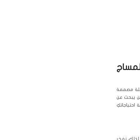
لمساج
ملة مصممة
من يبحث عن
 احتياجاتكِ
لذلك، نفخر