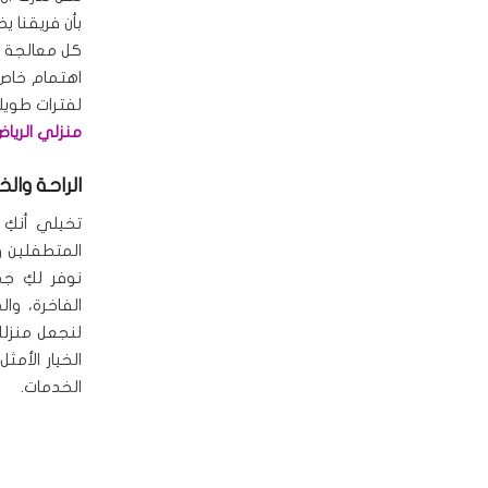
بأن فريقنا 
كل معالجة ل
اهتمام خاص 
لفترات طويل
منزلي الرياض
الراحة وال
تخيلي أنكِ 
المتطفلين و
نوفر لكِ جم
الفاخرة، وا
لنجعل منزلكِ
الخيار الأم
الخدمات.