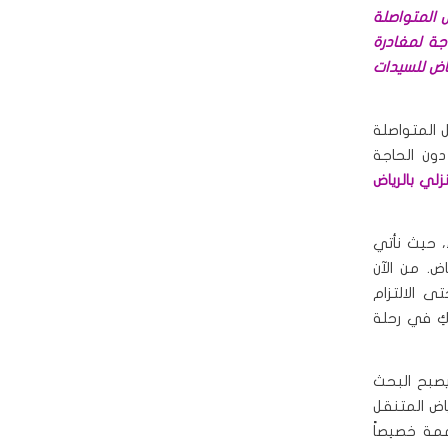
 المتواصلة
جة لمغادرة
اض للسيدات
 المتواصلة
دون الحاجة
لي بالرياض
ء، حيث نأتي
ض. من الآن
ى الالتزام
كِ في رحلة
 يصبح البحث
اض المتنقل
مة خصيصاً