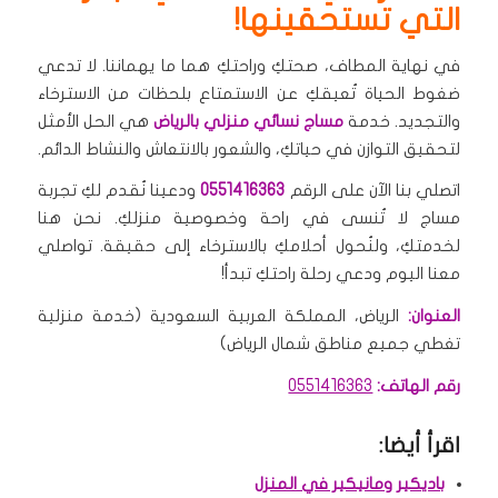
التي تستحقينها!
في نهاية المطاف، صحتكِ وراحتكِ هما ما يهماننا. لا تدعي
ضغوط الحياة تُعيقكِ عن الاستمتاع بلحظات من الاسترخاء
والتجديد. خدمة
مساج نسائي منزلي بالرياض
هي الحل الأمثل
لتحقيق التوازن في حياتكِ، والشعور بالانتعاش والنشاط الدائم.
اتصلي بنا الآن على الرقم
0551416363
ودعينا نُقدم لكِ تجربة
مساج لا تُنسى في راحة وخصوصية منزلكِ. نحن هنا
لخدمتكِ، ولنُحول أحلامكِ بالاسترخاء إلى حقيقة. تواصلي
معنا اليوم ودعي رحلة راحتكِ تبدأ!
العنوان:
الرياض، المملكة العربية السعودية (خدمة منزلية
تغطي جميع مناطق شمال الرياض)
رقم الهاتف:
0551416363
اقرأ أيضا:
باديكير ومانيكير في المنزل