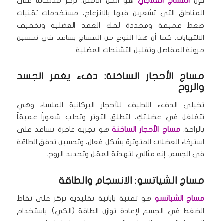
فإن
المساج العلاجي
هو الحل الأمثل. تركز مدلكاتنا على
المناطق التي تشعرين فيها بالانزعاج، مستخدمات تقنيات
ضغط عميقة ومحددة لفك العقد العضلية وتخفيف
الالتهابات. كما أن هذا النوع من المساج يساعد في تحسين
مرونة المفاصل وتقليل التشنجات العضلية.
مساج الأحجار الساخنة: دفء يغمر الجسد
والروح
تخيلي الدفء اللطيف للأحجار البركانية الملساء وهي
تتغلغل في عضلاتكِ، لتطلق التوتر وتجلب شعوراً عميقاً
بالراحة.
مساج الأحجار الساخنة
هو تجربة فاخرة تساعد على
استرخاء العضلات المتوترة بشكل فعال، وتحسين تدفق الطاقة
في الجسم. إنه مثالي لتهدئة العقل وتجديد الروح.
مساج الشياتسو: الانسجام والطاقة
مساج الشياتسو
هو تقنية يابانية تقليدية تركز على نقاط
الضغط في الجسم لإعادة توازن الطاقة (الكي). باستخدام