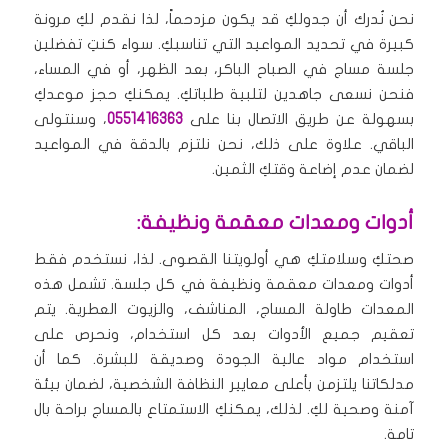
نحن نُدرك أن جدولكِ قد يكون مزدحماً، لذا نقدم لكِ مرونة
كبيرة في تحديد المواعيد التي تناسبكِ. سواء كنتِ تفضلين
جلسة مساج في الصباح الباكر، بعد الظهر، أو في المساء،
فنحن نسعى جاهدين لتلبية طلباتكِ. يمكنكِ حجز موعدكِ
بسهولة عن طريق الاتصال بنا على
0551416363
، وسنتولى
الباقي. علاوة على ذلك، نحن نلتزم بالدقة في المواعيد
لضمان عدم إضاعة وقتكِ الثمين.
أدوات ومعدات معقمة ونظيفة:
صحتكِ وسلامتكِ هي أولويتنا القصوى. لذا، نستخدم فقط
أدوات ومعدات معقمة ونظيفة في كل جلسة. تشمل هذه
المعدات طاولة المساج، المناشف، والزيوت العطرية. يتم
تعقيم جميع الأدوات بعد كل استخدام، ونحرص على
استخدام مواد عالية الجودة وصديقة للبشرة. كما أن
مدلكاتنا يلتزمن بأعلى معايير النظافة الشخصية، لضمان بيئة
آمنة وصحية لكِ. لذلك، يمكنكِ الاستمتاع بالمساج براحة بال
تامة.