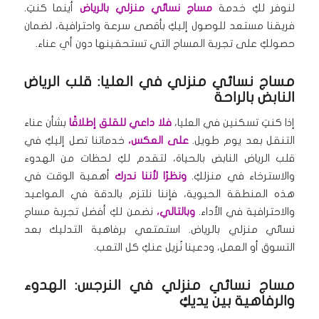
لنوفر لكِ خدمة
مساج نسائي منزلي بالرياض
أينما كنتِ.
فريقنا مستعد للوصول إليكِ بأقصى سرعة واحترافية، لضمان
حصولكِ على تجربة المساج التي تستحقينها دون أي عناء.
مساج نسائي منزلي في العليا: قلب الرياض
النابض بالراحة
إذا كنتِ تسكنين في العليا،
فلا داعي للقلق إطلاقًا
بشأن عناء
التنقل بعد يوم طويل.
على العكس،
خدماتنا تصل إليكِ في
قلب الرياض النابض بالحياة، لتقدم لكِ لحظات من الهدوء
والاسترخاء في منزلكِ.
ونظرًا لأننا ندرك
أهمية الوقت في
هذه المنطقة الحيوية، فإننا نلتزم بالدقة في المواعيد
والاحترافية في الأداء.
وبالتالي،
نضمن لكِ أفضل تجربة مساج
نسائي منزلي بالرياض. استمتعي برفاهية التدليك بعد
التسوق أو العمل، ودعينا نُزيل عنكِ كل التعب.
مساج نسائي منزلي في النرجس: الهدوء
والرفاهية بين يديكِ