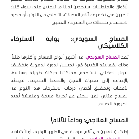
الأذواق والمتطلبات. ستجدين لدينا ما تبحثين عنه، سواء كنتِ
ترغبين في تخفيف آلام العضلات، التخلص من التوتر، أو مجرد
الاستمتاع بلحظات من الاسترخاء العميق.
المساج السويدي: بوابة الاسترخاء
الكلاسيكي
يُعد
المساج السويدي
من أشهر أنواع المساج وأكثرها طلباً،
وذلك لفعاليته الكبيرة في تحسين الدورة الدموية وتخفيف
التوتر العضلي. تستخدم مدلكاتنا حركات طويلة وسلسة،
بالإضافة إلى تقنيات العجن والضغط الخفيف، لتهدئة
الأعصاب وتحقيق أقصى درجات الاسترخاء. هذا النوع من
المساج مثالي لمن يبحثن عن تجربة مريحة ومنعشة تُعيد
الحيوية للجسم.
المساج العلاجي: وداعاً للآلام!
إذا كنتِ تعانين من آلام مزمنة في الظهر، الرقبة، أو الأكتاف،