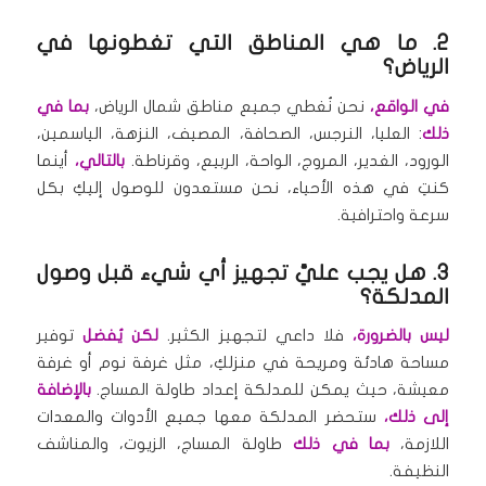
2. ما هي المناطق التي تغطونها في
الرياض؟
في الواقع،
نحن نُغطي جميع مناطق شمال الرياض،
بما في
ذلك
: العليا، النرجس، الصحافة، المصيف، النزهة، الياسمين،
الورود، الغدير، المروج، الواحة، الربيع، وقرناطة.
بالتالي،
أينما
كنتِ في هذه الأحياء، نحن مستعدون للوصول إليكِ بكل
سرعة واحترافية.
3. هل يجب عليَّ تجهيز أي شيء قبل وصول
المدلكة؟
ليس بالضرورة،
فلا داعي لتجهيز الكثير.
لكن يُفضل
توفير
مساحة هادئة ومريحة في منزلكِ، مثل غرفة نوم أو غرفة
معيشة، حيث يمكن للمدلكة إعداد طاولة المساج.
بالإضافة
إلى ذلك،
ستحضر المدلكة معها جميع الأدوات والمعدات
اللازمة،
بما في ذلك
طاولة المساج، الزيوت، والمناشف
النظيفة.