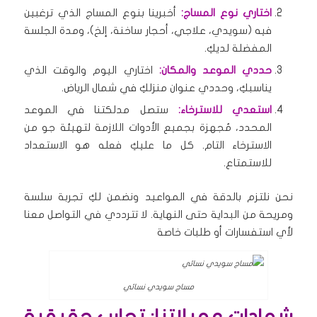
اختاري نوع المساج:
أخبرينا بنوع المساج الذي ترغبين
فيه (سويدي، علاجي، أحجار ساخنة، إلخ)، ومدة الجلسة
المفضلة لديكِ.
حددي الموعد والمكان:
اختاري اليوم والوقت الذي
يناسبكِ، وحددي عنوان منزلكِ في شمال الرياض.
استعدي للاسترخاء:
ستصل مدلكتنا في الموعد
المحدد، مُجهزة بجميع الأدوات اللازمة لتهيئة جو من
الاسترخاء التام. كل ما عليكِ فعله هو الاستعداد
للاستمتاع.
نحن نلتزم بالدقة في المواعيد ونضمن لكِ تجربة سلسة
ومريحة من البداية حتى النهاية. لا تترددي في التواصل معنا
لأي استفسارات أو طلبات خاصة
مساج سويدي نسائي