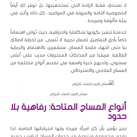
لا تمنحكِ فقط الراحة التي تستحقينها، بل توفر لكِ أيضاً
الخصوصية التامة والمرونة في المواعيد، كل ذلك وأنتِ في
بيئة مألوفة ومريحة.
خدمتنا تتميز بكونها متكاملة واحترافية، حيث نُولي اهتماماً
خاصاً بأدق التفاصيل لضمان تجربة لا تُنسى. من لحظة اتصالكِ
بنا حتى انتهاء جلسة المساج، ستشعرين بالاهتمام والرعاية
الفائقة. فريقنا من المدلكات المحترفات مدرب على أعلى
مستوى، ولديهن خبرة واسعة في تقديم أنواع مختلفة من
المساج العلاجي والاسترخائي.
مساج بالبيت للنساء بالرياض
أنواع المساج المتاحة: رفاهية بلا
حدود
نحن نؤمن بأن كل امرأة فريدة ولها احتياجاتها الخاصة، لذا
نقدم مجموعة متنوعة من خدمات المساج لتناسب جميع