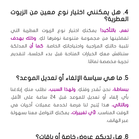
4. هل يمكنني اختيار نوع معين من الزيوت
العطرية؟
نعم، بالتأكيد!
يمكنكِ اختيار نوع الزيوت العطرية التي
تفضلينها من مجموعة متنوعة نوفرها لكِ.
وذلك بهدف
تلبية حالتكِ المزاجية واحتياجاتكِ الخاصة.
كما أن
المدلكة
ستناقش معكِ الخيارات المتاحة قبل بدء الجلسة، لتقديم
تجربة مخصصة تمامًا.
5. ما هي سياسة الإلغاء أو تعديل الموعد؟
ببساطة،
نحن نُقدر وقتكِ.
ولهذا السبب،
نطلب منكِ إبلاغنا
بأي إلغاء أو تعديل للموعد قبل 24 ساعة على الأقل.
وبالتالي،
هذا يُتيح لنا فرصة لخدمة عميلات أخريات في
الوقت المناسب.
لأي تغييرات،
يمكنكِ التواصل معنا بسهولة
عبر الهاتف.
6. هل لديكم عروض خاصة أو باقات؟