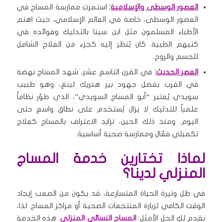
العصور الوسطى والإسلامية
:
استمرت ممارسة المساج في
العصور الوسطى، خاصة في العالم الإسلامي، حيث اهتم
الأطباء المسلمون مثل ابن سينا بالتدليك وفوائده في
كتبهم الطبية. كان يُنظر إليه كجزء من العلاج الشامل
للجسم والروح.
العصر الحديث
:
في القرن التاسع عشر، شهد المساج نهضة
في الغرب بفضل جهود بير هنريك لينغ، وهو طبيب
سويدي يُعتبر “أبو المساج السويدي”، الذي طوّر نظاماً
علمياً للتدليك لا يزال يُستخدم على نطاق واسع حتى
اليوم. ومنذ ذلك الحين، تزايد الاعتراف بالمساج كعلاج
تكميلي فعّال وممارسة صحية أساسية.
لماذا تختارين خدمة المساج
المنزلي لدينا؟
في ظل وتيرة الحياة المتسارعة، قد يكون من الصعب إيجاد
الوقت الكافي لزيارة المنتجعات الصحية أو مراكز المساج. لذا،
نقدم لكِ الحل الأمثل:
المساج النسائي المنزلي
. هذه الخدمة