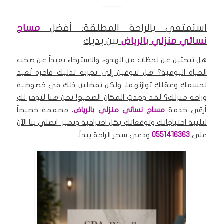
استمتعي بالراحة المطلقة: أفضل
مساج
نسائي منزلي بالرياض
بين يديكِ
هل تبحثين عن لحظات من الهدوء والاسترخاء بعيداً عن صخب
الحياة اليومية؟ هل تتوقين إلى تجربة تدليك فاخرة تُعيد
لجسمكِ وعقلكِ توازنهما، ولكن تفضلين ذلك في خصوصية
وراحة منزلكِ؟ لقد وجدتِ المكان الصحيح! نحن هنا لنوفر لكِ
أرقى خدمة
مساج
نسائي منزلي
بالرياض
، مصممة خصيصاً
لتلبية احتياجاتكِ وتوقعاتكِ بكل احترافية وتميز. اتصلي بنا الآن
على
0551416363
ودعي سحر الراحة يبدأ.