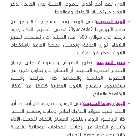
الذي يُعد أحد أقدم النصوص الطبية في العالم، يذكر
العديد من تقنيات التدليك وفوائدها.
الهند القديمة
:
في الهند، يُعد المساج جزءاً لا يتجزأ من
نظام الأيورفيدا (Ayurveda) الطبي القديم، الذي يعود
تاريخه إلى حوالي 1500 قبل الميلاد. كان يُستخدم لتعزيز
الشفاء، توازن الطاقة، وتحسين الصحة العامة باستخدام
الزيوت العطرية والأعشاب.
مصر القديمة
:
تُظهر النقوش والرسومات على جدران
المقابر المصرية القديمة أن المساج كان يُمارس كجزء من
الطقوس العلاجية والجمالية. كان الفراعنة والنبلاء
يستمتعون بالمساج بالزيوت العطرية كشكل من أشكال
الرفاهية والعلاج.
اليونان وروما القديمة
:
في اليونان القديمة، كان أبقراط، أبو
الطب، يُشيد بفوائد التدليك لعلاج الإصابات وتحسين الصحة.
كان الرياضيون الرومان يتلقون المساج بانتظام لتحسين الأداء
وتسريع الشفاء من الإصابات. الحمامات الرومانية الشهيرة
كانت تضم غرفاً خاصة للتدليك.