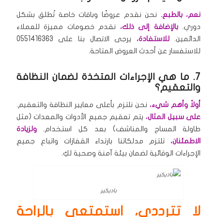
نعم، بالطبع.
نحن نقدم عروضًا وباقات خاصة تُطلق بشكل
دوري.
بالإضافة إلى ذلك،
نقدم خصومات مميزة للعملاء
الدائمين.
للاستفادة،
يرجى الاتصال بنا على 0551416363
للاستفسار عن أحدث العروض المتاحة.
7. ما هي الإجراءات المتخذة لضمان النظافة
والتعقيم؟
أولاً وأهم شيء،
نحن نلتزم بأعلى معايير النظافة والتعقيم.
على سبيل المثال،
يتم تعقيم جميع الأدوات والمعدات (مثل
طاولة المساج والمناشف) بعد كل استخدام.
ولزيادة
الاطمئنان،
تلتزم مدلكاتنا بارتداء القفازات واتباع جميع
الإجراءات الوقائية لضمان بيئة آمنة وصحية لكِ.
باديكير
لا تترددي، استمتعي بالراحة