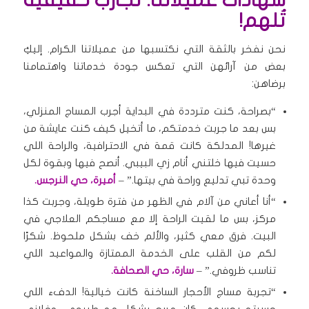
شهادات عميلاتنا: تجارب حقيقية
تُلهم!
نحن نفخر بالثقة التي نكتسبها من عميلاتنا الكرام. إليكِ
بعض من آرائهن التي تعكس جودة خدماتنا واهتمامنا
برضاهن:
“بصراحة، كنت مترددة في البداية أجرب المساج المنزلي،
بس بعد ما جربت خدمتكم، ما أتخيل كيف كنت عايشة من
غيرها! المدلكة كانت قمة في الاحترافية، والراحة اللي
حسيت فيها خلتني أنام زي البيبي. أنصح فيها وبقوة لكل
وحدة تبي تدليع وراحة في بيتها.” –
أميرة، حي النرجس.
“أنا أعاني من آلام في الظهر من فترة طويلة، وجربت كذا
مركز، بس ما لقيت الراحة إلا مع مساجكم العلاجي في
البيت. فرق معي كثير، والألم خف بشكل ملحوظ. شكرًا
لكم من القلب على الخدمة الممتازة والمواعيد اللي
تناسب ظروفي.” –
سارة، حي الصحافة.
“تجربة مساج الأحجار الساخنة كانت خيالية! الدفء اللي