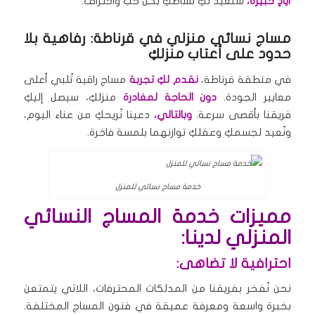
أيادٍ خبيرة،
سنُعيد لكِ نشاطكِ بكل حب واحتراف.
مساج نسائي منزلي في قرناطة: رفاهية بلا
حدود على أعتاب منزلكِ
في منطقة قرناطة،
نقدم لكِ تجربة
مساج راقية تُلبي أعلى
معايير الجودة.
دون الحاجة لمغادرة
منزلكِ، سيصل إليكِ
فريقنا بأقصى سرعة.
وبالتالي،
دعينا نُريحكِ من عناء اليوم،
ونُعيد لجسمكِ وعقلكِ توازنهما بلمسة فاخرة.
خدمة مساج نسائي للمنزل
مميزات خدمة المساج النسائي
المنزلي لدينا:
احترافية لا تضاهى:
نحن نُفخر بفريقنا من المدلكات المحترفات، اللاتي يتمتعن
بخبرة واسعة ومعرفة عميقة في فنون المساج المختلفة.