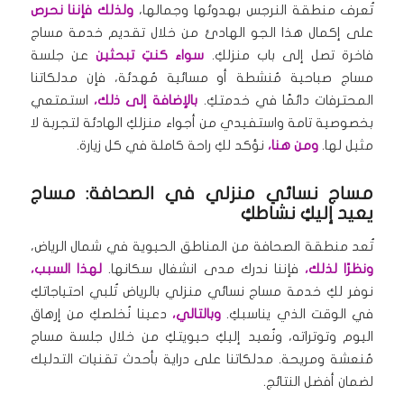
تُعرف منطقة النرجس بهدوئها وجمالها،
ولذلك فإننا نحرص
على إكمال هذا الجو الهادئ من خلال تقديم خدمة مساج
فاخرة تصل إلى باب منزلكِ.
سواء كنتِ تبحثين
عن جلسة
مساج صباحية مُنشطة أو مسائية مُهدئة، فإن مدلكاتنا
المحترفات دائمًا في خدمتكِ.
بالإضافة إلى ذلك،
استمتعي
بخصوصية تامة واستفيدي من أجواء منزلكِ الهادئة لتجربة لا
مثيل لها.
ومن هنا،
نؤكد لكِ راحة كاملة في كل زيارة.
مساج نسائي منزلي في الصحافة: مساج
يعيد إليكِ نشاطكِ
تُعد منطقة الصحافة من المناطق الحيوية في شمال الرياض،
ونظرًا لذلك،
فإننا ندرك مدى انشغال سكانها.
لهذا السبب،
نوفر لكِ خدمة مساج نسائي منزلي بالرياض تُلبي احتياجاتكِ
في الوقت الذي يناسبكِ.
وبالتالي،
دعينا نُخلصكِ من إرهاق
اليوم وتوتراته، ونُعيد إليكِ حيويتكِ من خلال جلسة مساج
مُنعشة ومريحة. مدلكاتنا على دراية بأحدث تقنيات التدليك
لضمان أفضل النتائج.