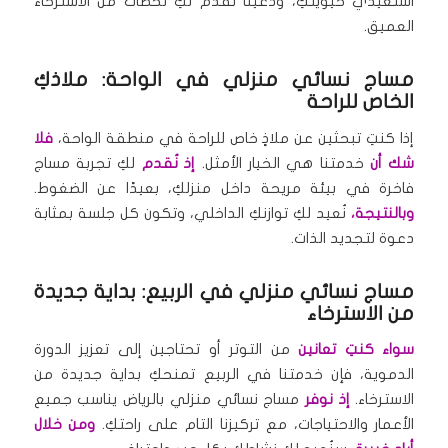
استعيدي حيويتكِ، ودعينا نُقدم لكِ لحظات من الاسترخاء
العميق.
مساج نسائي منزلي في الواحة: ملاذكِ
الخاص للراحة
إذا كنتِ تبحثين عن ملاذٍ خاص للراحة في منطقة الواحة،
فلا
شك أن
خدمتنا هي الخيار الأمثل.
إذ نُقدم
لكِ تجربة مساج
فاخرة في بيئة مريحة داخل منزلكِ، بعيدًا عن الضغوط.
وبالنتيجة،
نُعيد لكِ توازنكِ الداخلي، وتكون كل جلسة بمثابة
دعوة لتجديد الذات.
مساج نسائي منزلي في الربيع: بداية جديدة
من الاسترخاء
سواء كنتِ تعانين
من التوتر أو تحتاجين إلى تعزيز الدورة
الدموية، فإن خدمتنا في الربيع تمنحكِ بداية جديدة من
الاسترخاء.
إذ نوفر
مساج نسائي منزلي بالرياض يناسب جميع
الأعمار والاحتياجات، مع تركيزنا التام على راحتكِ.
ومن خلال