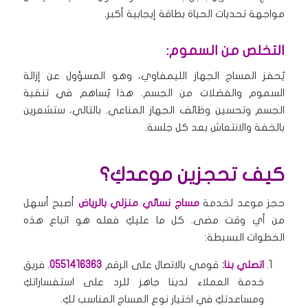
مواجهة تحديات الحياة بطاقة إيجابية أكبر.
التخلص من السموم:
يُحفز المساج الجهاز الليمفاوي، وهو المسؤول عن إزالة
السموم والفضلات من الجسم. هذا يُساهم في تنقية
الجسم وتحسين وظائف الجهاز المناعي. بالتالي، ستشعرين
بالخفة والانتعاش بعد كل جلسة.
كيف تحجزين موعدكِ؟
حجز موعد لخدمة
مساج نسائي منزلي بالرياض
أصبح أسهل
من أي وقت مضى. كل ما عليكِ فعله هو اتباع هذه
الخطوات البسيطة:
اتصلي بنا:
قومي بالاتصال على الرقم
0551416363
. فريق
خدمة العملاء لدينا جاهز للرد على استفساراتكِ
ومساعدتكِ في اختيار نوع المساج المناسب لكِ.