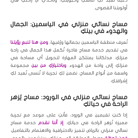
دعينا نُعيد لكِ طاقتكِ وحيويتكِ، وتأكدي أن راحتكِ هي
أولويتنا القصوى.
مساج نسائي منزلي في الياسمين: الجمال
والهدوء في بيتكِ
تُعرف منطقة الياسمين بجمالها ورُقيها،
ومن هنا تنبع رؤيتنا
في تقديم خدمة مساج فاخرة تُكمل هذا الجمال في راحة
منزلكِ. مدلكاتنا يمتلكن المهارة لتحويل أي مساحة في
منزلكِ إلى واحة من الهدوء.
وباختياركِ من بين
مجموعة
واسعة من أنواع المساج، نضمن لكِ تجربة لا تُنسى تُعيد لكِ
إشراقتكِ.
مساج نسائي منزلي في الورود: مساج يُزهر
الراحة في حياتكِ
إذا كنتِ تقيمين في الورود، فأنتِ على موعد مع تجربة
مميزة تُزهر الراحة في حياتكِ.
إذ أننا نقدم
خدمة مساج
نسائي منزلي بالرياض تتميز بالاحترافية والاهتمام بالتفاصيل.