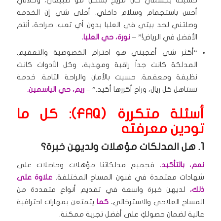
حسيته بجسمي كان مريح بشكل مو طبيعي، وخلاني
أحس باستجمام وسلام داخلي. أحلى شي إن الخدمة
وصلتني لحد بيتي في العليا بدون أي تعب. صراحة، أنتم
الأفضل في الرياض!” –
نورة، حي العليا.
“أكثر شي أعجبني هو احترام الخصوصية والتعقيم.
المدلكة كانت جداً راقية ومهذبة، وكل الأدوات كانت
نظيفة ومعقمة. حسيت بالأمان والراحة التامة. خدمة
تستاهل كل ريال، وراح أكررها أكيد.” –
ريم، حي الياسمين.
أسئلة متكررة (FAQ): كل ما
تودين معرفته
1. هل المدلكات مؤهلات ولديهن خبرة؟
نعم، بالتأكيد.
فجميع مدلكاتنا مؤهلات وحاصلات على
شهادات معتمدة في فنون المساج المختلفة.
علاوة على
ذلك،
لديهن خبرة واسعة في تقديم أنواع متعددة من
المساج العلاجي والاسترخائي،
كما
يتمتعن بمهارات احترافية
عالية لضمان حصولكِ على أفضل تجربة ممكنة.