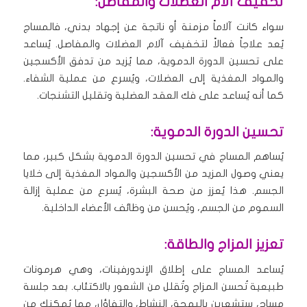
تخفيف آلام العضلات والمفاصل:
سواء كانت آلاماً مزمنة أو ناتجة عن إجهاد بدني، فالمساج
يُعد علاجاً فعالاً لتخفيف آلام العضلات والمفاصل. يُساعد
على تحسين الدورة الدموية، مما يُزيد من تدفق الأكسجين
والمواد المغذية إلى العضلات، ويُسرع من عملية الشفاء.
كما أنه يُساعد على فك العقد العضلية وتقليل التشنجات.
تحسين الدورة الدموية:
يُساهم المساج في تحسين الدورة الدموية بشكل كبير، مما
يعني وصول المزيد من الأكسجين والمواد المغذية إلى خلايا
الجسم. هذا يُعزز من صحة البشرة، يُسرع من عملية إزالة
السموم من الجسم، ويُحسن من وظائف الأعضاء الداخلية.
تعزيز المزاج والطاقة:
يُساعد المساج على إطلاق الإندورفينات، وهي هرمونات
طبيعية تُحسن المزاج وتُقلل من الشعور بالاكتئاب. بعد جلسة
مساج، ستشعرين بالبهجة، النشاط، والتفاؤل، مما يُمكنكِ من