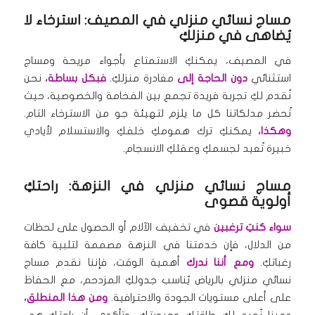
مساج نسائي منزلي في المصيف: استرخاء لا
يُضاهى في منزلكِ
في المصيف، يمكنكِ الاستمتاع بأجواء مريحة ومساج
استثنائي
دون الحاجة إلى
مغادرة منزلكِ.
فبكل بساطة،
نحن
نُقدم لكِ تجربة فريدة تجمع بين الفخامة والخصوصية، حيث
تُحضر مدلكاتنا كل ما يلزم لتهيئة جو من الاسترخاء التام.
وهكذا،
يمكنكِ ترك همومكِ خلفكِ والاستسلام لأيادي
خبيرة تُعيد لجسمكِ وعقلكِ الانسجام.
مساج نسائي منزلي في النزهة: راحتكِ
أولوية قصوى
سواء كنتِ ترغبين
في تخفيف الآلام أو الحصول على لحظات
من الدلال، فإن خدمتنا في النزهة مصممة لتلبية كافة
رغباتكِ.
ومع أننا ندرك
أهمية الوقت، فإننا نقدم مساج
نسائي منزلي بالرياض يُناسب جدولكِ المزدحم، مع الحفاظ
على أعلى مستويات الجودة والاحترافية.
ومن هذا المنطلق،