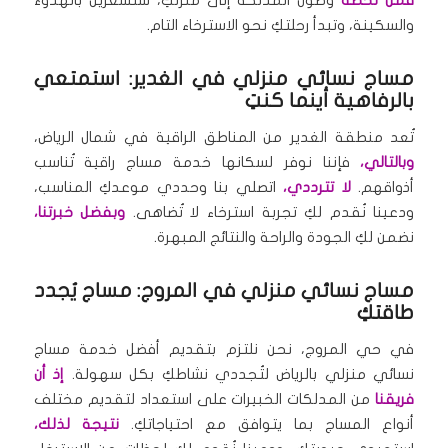
فمن لحظة
وصول المدلكة إلى منزلكِ، ستشعرين بالهدوء
والسكينة، وتبدأ رحلتكِ نحو الاسترخاء التام.
مساج نسائي منزلي في الغدير: استمتعي
بالرفاهية أينما كنتِ
تُعد منطقة الغدير من المناطق الراقية في شمال الرياض،
وبالتالي،
فإننا نوفر لسكانها خدمة مساج راقية تُناسب
أذواقهم.
لا تترددي،
اتصلي بنا وحددي موعدكِ المناسب،
ودعينا نُقدم لكِ تجربة استرخاء لا تُضاهى.
وبفضل خبرتنا،
نضمن لكِ الجودة والراحة والنتائج المبهرة.
مساج نسائي منزلي في المروج: مساج يُجدد
طاقتكِ
في حي المروج، نحن نلتزم بتقديم أفضل خدمة مساج
نسائي منزلي بالرياض لتُجددي نشاطكِ بكل سهولة.
إذ أن
فريقنا
من المدلكات الخبيرات على استعداد لتقديم مختلف
أنواع المساج بما يتوافق مع احتياجاتكِ.
نتيجة لذلك،