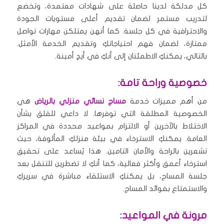
كل مدلكة لدينا حاصلة على شهادات معتمدة، وتخضع
لتدريب مستمر لضمان تقديم أعلى مستويات الجودة
والاحترافية في كل جلسة. كما أنهن يمتلكن مهارات تواصل
ممتازة، لضمان فهم احتياجاتكِ وتقديم الخدمة الأمثل.
بالتالي، يمكنكِ الاطمئنان إلى أنكِ في أيدٍ أمينة.
خصوصية وراحة تامة:
من أهم مميزات خدمة
مساج نسائي منزلي بالرياض
هي
الخصوصية المطلقة التي توفرها. لا داعي للقلق بشأن
الاختلاط بالآخرين أو الالتزام بمواعيد محددة في المراكز
العامة. يمكنكِ الاسترخاء في بيئة منزلكِ المألوفة، حيث
تشعرين بالراحة والأمان التامين. هذا يُساعد على تحقيق
استرخاء أعمق وأكثر فعالية، كما أنكِ لا تضطرين للتنقل بعد
جلسة المساج، بل يمكنكِ الاستلقاء مباشرة في سريركِ
والاستمتاع بفوائد المساج.
مرونة في المواعيد: