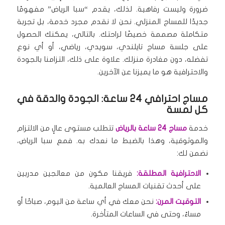
ضرورة وليست رفاهية.
لذلك، يقدم “سبا الرياض” مفهومًا
جديدًا للمساج المنزلي.
نحن لا نقدم مجرد خدمة، بل تجربة
متكاملة مصممة خصيصًا لراحتك.
بالتالي، يمكنك الحصول
على جلسة مساج تايلندي، سويدي، رياضي، أو أي نوع
تفضله، دون مغادرة منزلك.
علاوة على ذلك، التزامنا بالجودة
والاحترافية هو ما يميزنا عن الآخرين.
مساج احترافي 24 ساعة: الجودة والدقة في
كل لمسة
خدمة
مساج 24 ساعة بالرياض
تتطلب مستوى عالٍ من الالتزام
والموثوقية، وهذا بالضبط ما نعدك به.
فمع سبا الرياض،
نضمن لك:
الاحترافية المطلقة:
فريقنا مكون من معالجين مدربين
على أحدث تقنيات المساج العالمية.
التوقيت المرن:
نحن معك في أي ساعة من اليوم، صباحًا أو
مساءً، وحتى في الساعات المتأخرة.