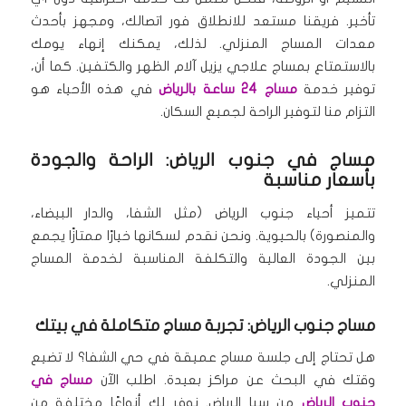
تأخير.
فريقنا مستعد للانطلاق فور اتصالك، ومجهز بأحدث
معدات المساج المنزلي.
لذلك، يمكنك إنهاء يومك
بالاستمتاع بمساج علاجي يزيل آلام الظهر والكتفين.
كما أن،
توفير خدمة
مساج 24 ساعة بالرياض
في هذه الأحياء هو
التزام منا لتوفير الراحة لجميع السكان.
مساج في جنوب الرياض: الراحة والجودة
بأسعار مناسبة
تتميز أحياء جنوب الرياض (مثل الشفا، والدار البيضاء،
والمنصورة) بالحيوية.
ونحن نقدم لسكانها خيارًا ممتازًا يجمع
بين الجودة العالية والتكلفة المناسبة لخدمة المساج
المنزلي.
مساج جنوب الرياض: تجربة مساج متكاملة في بيتك
هل تحتاج إلى جلسة مساج عميقة في حي الشفا؟ لا تضيع
وقتك في البحث عن مراكز بعيدة.
اطلب الآن
مساج في
جنوب الرياض
من سبا الرياض.
نوفر لك أنواعًا مختلفة من