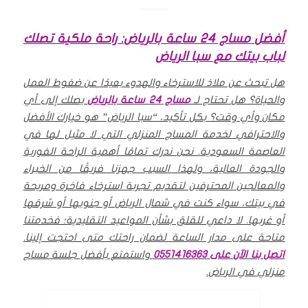
أفضل مساج 24 ساعة بالرياض: راحة ملكية تصلك
لباب بيتك مع سبا الرياض
هل تبحث عن ملاذ للاسترخاء والهدوء بعيدًا عن ضغوط العمل
والحياة؟ هل تحتاج لـ
مساج 24 ساعة ب
الرياض
يصلك إلى أي
مكان وأي وقت؟ بكل تأكيد، “سبا الرياض” هو خيارك الأفضل
والاحترافي لخدمة المساج المنزلي التي لا مثيل لها في
العاصمة السعودية.
نحن ندرك تمامًا أهمية الراحة الفورية
والجودة العالية، ولهذا السبب جهزنا فريقًا من الخبراء
والمعالجين المحترفين لتقديم تجربة استرخاء فاخرة ومريحة
في بيتك، سواء كنت في شمال الرياض أو جنوبها أو شرقها
أو غربها.
لا داعي للقلق بشأن المواعيد التقليدية؛ فخدمتنا
متاحة على مدار الساعة لضمان راحتك متى احتجت إلينا.
اتصل بنا الآن على 0551416363
واستمتع بأفضل جلسة مساج
منزلي في الرياض.