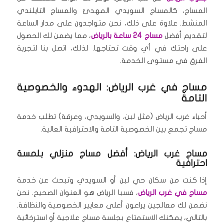
المساج، كالمساج السويدي المهدئ والمساج التايلندي
المنشط.
علاوة على ذلك، نحن متواجدون على مدار الساعة
لتقديم أفضل
مساج 24 ساعة بالرياض
، مما يضمن لك الحصول
على راحتك في أي وقت تحتاجها.
لذلك، اتصل بنا لتجربة
الفرق في مستوى الخدمة.
مساج في غرب الرياض: الهدوء والخصوصية
التامة
أحياء غرب الرياض (مثل لبن، والسويدي، وعرقة) تطلب خدمة
مساج تجمع بين الخصوصية التامة والاحترافية العالية.
مساج غرب الرياض: أفضل مساج منزلي بلمسة
احترافية
إذا كنت من سكان حي لبن أو السويدي وتبحث عن خدمة
مساج في غرب الرياض
، فسبا الرياض هو العنوان الصحيح.
نحن
نضمن لك معالجين يراعون أعلى معايير الخصوصية والنظافة.
بالتالي، يمكنك الاستمتاع بجلسة مساج علاجية أو استرخائية