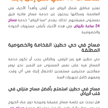
تعتبر مناطق شمال الرياض من أرقى وأهدأ الأحياء في
العاصمة، وسكانها يبحثون عن خدمة مساج فاخرة تليق
بمستوى معيشتهم. لذلك، يقدم “سبا الرياض” خدمة
مساج
24 ساعة بالرياض
في هذه الأحياء بأعلى مستويات الجودة
والخصوصية.
مساج في حي حطين: الفخامة والخصوصية
المطلقة
حي حطين هو رمز للرقي، وبالتالي يجب أن تكون خدمة
المساج فيه على نفس المستوى من التميز. نحن نوفر
معالجين محترفين مستعدين للانتقال إليك في أي وقت،
ومعهم كامل تجهيزات السبا.
مساج في حطين: استمتع بأفضل مساج منزلي في
قلب الرياض
هل تبحث عن جلسة مساج عميقة ومريحة دون عناء الخروج
من حي حطين؟ لا داعي للبحث. نوفر لك خدمة
مساج في