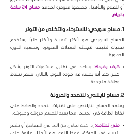
أو للعلاج والتأهيل.
جميعها متوفرة لخدمة
مساج 24 ساعة
بالرياض
.
1. مساج سويدي: للاسترخاء والتخلص من التوتر
المساج السويدي هو الأكثر شعبية والأكثر طلباً.
يستخدم
تقنيات لطيفة لتهدئة العضلات المتوترة وتحسين الدورة
الدموية.
كيف يفيدك:
يساعد في تقليل مستويات التوتر بشكل
كبير، كما أنه يحسن من جودة النوم.
بالتالي، تشعر بنشاط
وطاقة متجددة.
2. مساج تايلندي: للتمدد والمرونة
يعتمد المساج التايلندي على تقنيات التمدد والضغط على
نقاط الطاقة في الجسم، مما يعيد للجسم مرونته وحيويته.
متى تحتاجه:
إذا كنت تعاني من آلام في المفاصل أو تشعر
بتيبس في الحركة، فهذا النوع هو الأمثل.
علاوة على