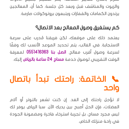
والزيوت والمناشف قبل وبعد كل جلسة.
كما أن، المعالجين
يرتدون الكمامات والقفازات ويتبعون بروتوكولات صارمة.
كم يستغرق وصول المعالج بعد الاتصال؟
يعتمد ذلك على موقعك، لكن فريقنا مُدرب على سرعة
الاستجابة.
في الغالب، يتم تحديد الموعد الأنسب لك وفقًا
لسرعة وصول أقرب معالج.
اتصل بنا 0551416363
لمعرفة
الوقت التقريبي لوصول خدمة
مساج 24 ساعة بالرياض
إليك.
📞 الخاتمة: راحتك تبدأ باتصال
واحد
لا تؤجل راحتك إلى الغد.
إن كنت تشعر بالتوتر أو آلام
العضلات، فإن الحل أصبح بين يديك الآن.
سبا الرياض يوفر لك
ليس مجرد مساج، بل تجربة استرخاء فاخرة ومضمونة الجودة
في راحة منزلك الخاص.