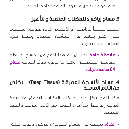
ذلك، فهو يزيد من مستوى الطاقة العامة للجسم.
3. مساج رياضي: للعضلات المتعبة والتأهيل
مصمم خصيصاً للرياضيين أو الأشخاص الذين يقومون بمجهود
بدني كبير.
يساعد في استشفاء العضلات وتقليل فترة
التعافي بعد التمارين.
ملاحظة هامة:
يجب أن يتم هذا النوع من المساج بواسطة
معالجين متخصصين، وهذا ما نوفره تمامًا لخدمة
مساج
24 ساعة بالرياض
.
4. مساج الأنسجة العميقة (Deep Tissue): للتخلص
من الآلام المزمنة
هذا النوع يركز على طبقات العضلات الأعمق والأنسجة
الضامة.
إنه فعال جداً في التعامل مع الآلام المزمنة والعقد
العضلية.
الفرق:
يختلف عن المساج السويدي بتركيزه وقوته.
لذلك،