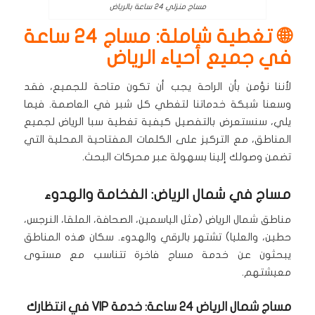
مساج منزلي 24 ساعة بالرياض
🌐 تغطية شاملة: مساج 24 ساعة
في جميع أحياء الرياض
لأننا نؤمن بأن الراحة يجب أن تكون متاحة للجميع، فقد
وسعنا شبكة خدماتنا لتغطي كل شبر في العاصمة.
فيما
يلي، سنستعرض بالتفصيل كيفية تغطية سبا الرياض لجميع
المناطق، مع التركيز على الكلمات المفتاحية المحلية التي
تضمن وصولك إلينا بسهولة عبر محركات البحث.
مساج في شمال الرياض: الفخامة والهدوء
مناطق شمال الرياض (مثل الياسمين، الصحافة، الملقا، النرجس،
حطين، والعليا) تشتهر بالرقي والهدوء.
سكان هذه المناطق
يبحثون عن خدمة مساج فاخرة تتناسب مع مستوى
معيشتهم.
مساج شمال الرياض 24 ساعة: خدمة VIP في انتظارك