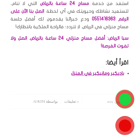
استفد من خدمة
مساج 24 ساعة بالرياض
التي لا تنام،
لتستعيد نشاطك وحيويتك في أي لحظة.
اتصل بنا الآن على
الرقم 0551416363
ودع خبرائنا يقدمون لك أفضل جلسة
مساج منزلي في الرياض.
لا تتردد؛ فالراحة الملكية بانتظارك!
سبا الرياض: أفضل مساج منزلي 24 ساعة بالرياض. اتصل ولا
تفوت الفرصة!
اقرأ أيضا:
باديكير ومانيكير في المنزل
15 أكتوبر، 2025
/
/
0 تعليقات
بواسطة
ADMIN