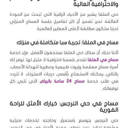
والاحترافية العالية
حي الملقا يعتبر من الأحياء الراقية التي تبحث عن الجودة
الفائقة. نحن نضمن أن كل تفاصيل جلسة المساج المنزلي
لدينا ستكون مطابقة لأعلى المعايير العالمية.
مساج في الملقا: تجربة سبا متكاملة في منزلك
لأننا ندرك أن سكان حي الملقا يستحقون الأفضل، فإن خدمة
مساج في الملقا
تقدم بلمسة احترافية لا مثيل لها. نوفر لك
أسرة مساج معقمة وزيوت طبيعية وعطرية لتهدئة الأعصاب.
بالتالي، يمكنك الاستمتاع بأقصى درجات الاسترخاء. لا تتردد
في طلب خدمة
مساج 24 ساعة بالرياض
التي تلبي كل
توقعاتك.
مساج في حي النرجس: خيارك الأمثل للراحة
الفورية
حي النرجس يتوسع باستمرار، وحاجته لخدمات منزلية
موثوقة تتزايد. نحن نغطي جميع الأجزاء في حي النرجس