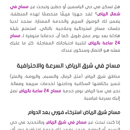
هل تسكن في حي الياسمين أو حطين وتبحث عن
مساج في
شمال الرياض
؟ لقد جهزنا فريقًا متخصصًا لهذه المنطقة،
يضمن لك الوصول السريع والخدمة الممتازة.
ستجد لدينا
جلسات مساج استرخائية وعلاجية.
بالتالي، استمتع بليلة
هادئة بعد يوم عمل طويل.
كما أن، خدماتنا متوفرة لـ
مساج
24 ساعة بالرياض
لتلبية احتياجاتك المفاجئة.
كل ما عليك
فعله هو الاتصال وسنكون عندك.
مساج في شرق الرياض: السرعة والاحترافية
مناطق شرق الرياض (مثل الرمال، والنسيم، والروضة، والملز)
تتميز بكثافتها السكانية وحاجتها لخدمات سريعة وفعالة.
نحن في سبا الرياض نوفر خدمة
مساج 24 ساعة بالرياض
تصل
إليك بسرعة قياسية.
مساج شرق الرياض: استرخاء فوري بعد الدوام
إذا كنت تبحث عن
مساج في شرق الرياض
وبالتحديد في حي
النسيم أو الروضة، فنحن نضمن لك خدمة احترافية دون أي